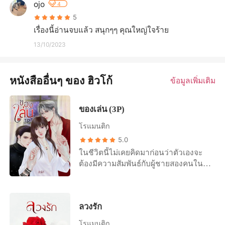
ojo
4
5
เรื่องนี้อ่านจบแล้ว สนุกๆๆ คุณใหญ่ใจร้าย
13/10/2023
หนังสืออื่นๆ ของ ฮิวโก้
ข้อมูลเพิ่มเติม
ของเล่น (3P)
โรแมนติก
5.0
ในชีวิตนี้ไม่เคยคิดมาก่อนว่าตัวเองจะ
ต้องมีความสัมพันธ์กับผู้ชายสองคนใน
คราเดียว ยิ่งฉันหนี พวกเขาก็ยิ่งตาม!
“ไอ้พระรามมันเคยทำกับน้องกูแบบไหน
กูก็จะทำกับน้องมันแบบนั้นแหละ!” ปึง!
ลวงรัก
ไดมอนด์วางแก้วเหล้ากระทบกับโต๊ะ
กระเบื้องอย่างแรงเพื่อระบายความรู้สึก
โรแมนติก