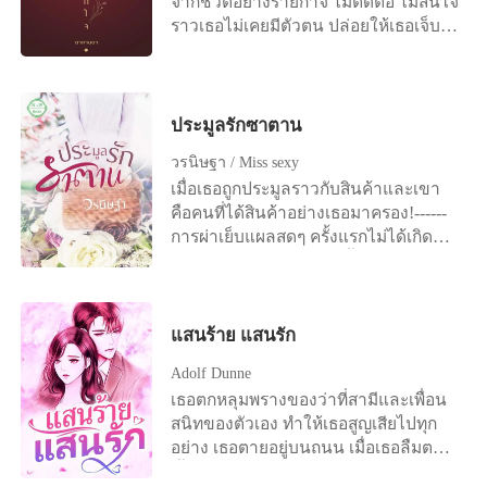
จากชีวิตอย่างร้ายกาจ ไม่ติดต่อ ไม่สนใจ
ราวเธอไม่เคยมีตัวตน ปล่อยให้เธอเจ็บ
ปวด อ้างว้างและแสนเดียวดาย กระทั่ง
วันนี้...วันที่ร่างกายและหัวใจเข้มแข็ง
เขากลับเข้ามาเอ่ยอ้างว่า เธอคือ ‘สมบัติ
ส่วนตัว’ ********* “คุณเคยรู้ตัวเองไหม
ประมูลรักซาตาน
คะว่าเป็นคนที่...เห็นแก่ตัว เห็นแก่ได้
วรนิษฐา / Miss sexy
หน้าไม่อายที่สุดในโลก” คมคายเลิกคิ้ว
เมื่อเธอถูกประมูลราวกับสินค้าและเขา
ตาเปล่งประกายพลางอมยิ้มยั่วเย้า เธอ
คือคนที่ได้สินค้าอย่างเธอมาครอง!------
มองค้อนแล้วสะบัดหน้าหนีไปทางอื่น
การผ่าเย็บแผลสดๆ ครั้งแรกไม่ได้เกิดขึ้น
เขาจึงไล้ปลายจมูกบนแก้มนุ่มเล่น “อีก
ในโรงพยาบาล หากเกิดขึ้นในโรงแรม
เรื่องที่เธอควรรู้” ฝ่ามือหนาเลื่อนลูบแผ่น
แห่งหนึ่ง จันทร์เจ้า นักศึกษาพยาบาลชั้น
ท้องเรียบ...แผ่วเบา กายแกร่งขยับอีกครั้ง
ปีสาม มือไม้สั่นขณะพยายามใช้วิชา
แผ่นหลังเล็กแนบแผงอกกว้าง มัลลิกา
ความรู้ที่ได้เรียนมาเย็บปิดบาดแผลรวม
แสนร้าย แสนรัก
กานต์หันกลับมามอง “ฉันเป็นคนหวง
ถึงการห้ามเลือดเพื่อยื้อชีวิตของชาย
ของมาก” “...” “ถ้าไม่อยากเจ็บตัวก็อย่า
Adolf Dunne
นิรนามที่มีคนขอให้เธอมาช่วยเขา แต่
ทำให้ฉันต้องรู้สึกแบบนั้น” ปากได้รูปก็
เธอตกหลุมพรางของว่าที่สามีและเพื่อน
ชายหนุ่มก็หายตัวไปอย่างไร้ร่องรอย เขา
เคลื่อนเข้าประกบจูบปากอิ่ม บดเบียด
สนิทของตัวเอง ทำให้เธอสูญเสียไปทุก
ทิ้งไว้เพียงจี้เพชรรูปหยดน้ำไว้ต่างหน้า
ละเลียดลิ้มความหวานหอมที่ใจโหยหิว
อย่าง เธอตายอยู่บนถนน เมื่อเธอลืมตา
รวมถึงกระดาษลายมือไก่เขี่ยว่า
ไม่สร่าง
ขึ้นมาอีกที ก็พบว่าสามีของเธอกำลัง
‘ขอบคุณ จาก ภควัต’สี่ปีหลังจากนั้น