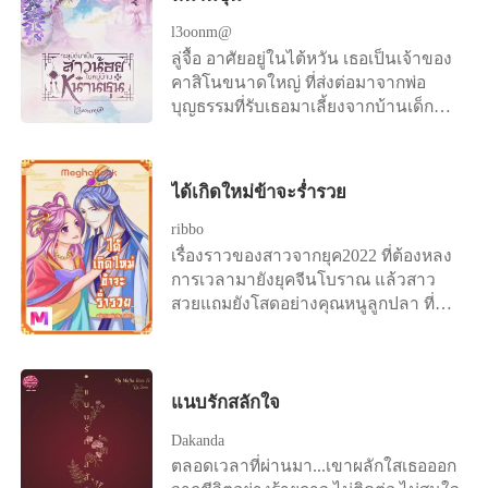
คนตรงหน้าไม่มีท่าทีว่าจะยอมปล่อยเธอ
เดี๋ยวฉันจะไปรับเธอมาอยู่ด้วยกัน
l3oonm@
ไปง่ายๆ “เมียเก่าของฉันดูน่าสงสารจัง
ใบหน้าคมคายโน้มลงไปจูบที่รูปถ่ายของ
ลู่จื้อ อาศัยอยู่ในไต้หวัน เธอเป็นเจ้าของ
เลยนะ” “เลิกแกล้งฉันสักทีได้ไหม จะ
ดารินด้วยความหลงไหลและโกรธแค้น
คาสิโนขนาดใหญ่ ที่ส่งต่อมาจากพ่อ
ทำร้ายความรู้สึกฉันไปถึงเมื่อไหร่กัน?”
ไปพร้อมๆ กัน “ฉันแทบจะอดทนรอให้ถึง
บุญธรรมที่รับเธอมาเลี้ยงจากบ้านเด็ก
“พอโดนฉันเอาคืนแค่นี้ ถึงกลับทนไม่ได้
วันนั้นไม่ไหวแล้วสิ”
กำพร้า เธอวางมือคืนอำนาจให้ญาติพี่
เลยเหรอ?” “แล้วต้องให้ฉันทำยังไง จะ
น้องของพ่อบุญธรรม แต่พวกเขากลับ
ให้ฉันชดใช้ยังไงก็บอกมาสิ” “มันชดใช้
ตามฆ่าเธอ
แทนกันไม่ได้หรอก เพราะฉันเจ็บปวด
ได้เกิดใหม่ข้าจะร่ำรวย
กว่าที่เธอคิดไว้เยอะ” “ฉันก็เจ็บปวดไม่
ribbo
แพ้นายนั่นแหละ” “ถ้าเจ็บปวดแล้วทำไม
เรื่องราวของสาวจากยุค2022 ที่ต้องหลง
ไม่กลับมา ทำไมต้องทิ้งฉันไปแบบนั้น!”
การเวลามายังยุคจีนโบราณ แล้วสาว
“....”
สวยแถมยังโสดอย่างคุณหนูลูกปลา ที่
ต้องย้ายมาอยู่ในร่างของหญิงสาวที่มี
ครอบครัวแล้ว คุณหนูลูกปลาจะสามารถ
รอดพ้นจากความหื่นของสามี และความ
จนที่ถูกมอบให้ได้รึไม่?
แนบรักสลักใจ
Dakanda
ตลอดเวลาที่ผ่านมา...เขาผลักใสเธอออก