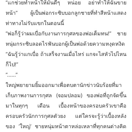
แล้ว

“แกช่วยทำหน้าให้มันดีๆ หน่อย อย่าทำให้ฉันขาย
	“ผู้ชายเวลามันอยากเอา มันก็ทำได้หมดนั่นแหละ!”

หน้า” ผู้เป็นพ่อกระซิบบอกลูกชายที่ทำสีหน้าแสดง
	“......” เมื่อได้ยินดังนั้น ฉันจึงเงียบไม่พูดอะไรต่อ มันหมดเรี่
ยวแรงแล้วตอนนี้
ท่าทางไม่รับแขกในตอนนี้
“พ่อก็รู้ว่าผมเบื่อกับงานการกุศลของพ่อเต็มทน!” ชาย
หนุ่มกระซิบลอดไรฟันบอกผู้เป็นพ่อด้วยความหงุดหงิด
“ฉันรู้ว่าแกเบื่อ ถ้าเสร็จงานเมื่อไหร่ แกจะไสหัวไปไหน
ก็ไป!”
“......”
ใหญ่พยายามยิ้มออกมาเพื่อตบตานักข่าวนับร้อยที่มา
เก็บภาพงานการกุศล (จอมปลอม) ของพ่อที่ถูกจัดขึ้น
มาในทุกๆ เดือน เบื้องหน้าของครอบครัวเขาคือ
ครอบครัวนักการกุศลตัวยง แต่ใครจะรู้ว่าเบื้องหลัง
ของ ‘ใหญ่’ ชายหนุ่มหน้าตาหล่อเหลาที่ทุกคนต่างคิด