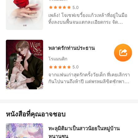
เมื่อนึกย้อนไปยังเหตุการณ์ที่เกิดขึ้นใน
5.0
อดีต “กูขอเวลาสองเดือน กูจะปิดจ๊อบ
เพล้ง! โจเซฟเขวี้ยงแก้วเหล้าที่อยู่ในมือ
น้องมันให้ได้” “สองเดือนเลยหรอวะ
ทิ้งลงบนพื้นจนแตกละเอียดกระ จัด
ระดับคุณไดมอนด์แค่เดือนเดียวก็พอ
กระจายเมื่อนั่งดูคลิปของกล้องวงจรปิดที่
มั้ง?” “ไม่มีปัญหา เดือนเดียวก็เดือนเดียว
พึ่งกู้คืนกลับมา เขาเริ่มประติดประต่อ
สิวะ” “แล้วมึงอ่ะไอ้ดิน เห็นด้วยกับไอ้
เรื่องราวได้ทั้งหมดว่ามันเป็นแผนของดา
มอนด์หรือเปล่า?” เพื่อนชายในกลุ่มหัน
พลาดรักท่านประธาน
รินที่เป็นคนจัดฉากนี้ขึ้นมา ที่ผ่านมาเธอ
ไปถามแผ่นดินที่เอาแต่นั่งกอดอกเงียบ
คงหลอกใช้เขาและเห็นเขาเป็นแค่ทาง
ตั้งแต่มาถึง “เอาดิ! ช่วงนี้กูว่าง ไม่มี
โรแมนติก
ผ่านเพื่อไปหาเหมันต์ ไม่ว่าจะพยายาม
อะไรทำ” แผ่นดินแบบไม่ใส่ใจมากนัก
5.0
ติดต่อหรือใช้เบอร์แปลกโทรไปหา เธอก็รู้
“ใครที่ปิดจ๊อบยัยนั่นได้ก่อนเป็นฝ่ายชนะ
จากแฟนเก่าสุดรักครั้งวัยเด็ก ที่เคยเลิกรา
และไหวตัวทันไม่ยอมรับสายมันยิ่งทำให้
ตกลงไหม?” ไดมอนด์หันไปกอดคอแผ่น
กันไปนานถึงห้าปี แต่พรหมลิขิตชักพาให้
แน่ใจขึ้นไปอีกว่าเรื่องที่ผ่านมาเขากลาย
ดินที่นั่งอยู่ข้างๆ ก่อนจะกระตุกยิ้มมุมปาก
เขาสองคนได้กลับมาเจอกันอีกครั้งใน
เป็นหมากที่ดารินวางไว้ “คิดจะทำแบบนี้
ด้วยความเย้ยหยัน “ชนะแล้วได้อะไร?”
สถานะท่านประธานกับเลขา
กับฉันงั้นเหรอ แล้วเธอจะได้รู้ว่านรกบน
“สามล้าน!” “กูขอห้าล้าน!” แผ่นดินต่อ
________________________ “นายเลิก
ดินมันเป็นยังไง” ริมฝีปากหนาแสยะยิ้ม
รองพร้อมกับหันไปจ้องหน้าเพื่อนชาย
ยุ่งกับฉันได้ไหม ขอร้องละ” ริสาหดลำ
พลางมองไปยังรูปถ่ายของดารินที่มีทุก
“ถ้าไม่ได้ห้าล้านก็ไม่เล่น เสียเวลา!” สิ้น
หนังสือที่คุณอาจชอบ
คอถอยหนีด้วยความกลัว เมื่อก่อนเคย
อริยาบถนับร้อยนับพันรูปที่ติดอยู่บนผนัง
ประโยคนั้นเขาก็หยัดตัวลุกขึ้น แต่ถูก
โมโหร้ายยังไง ตอนนี้เขายังคงเหมือน
ในห้องลับส่วนตัว เขาแอบถ่ายไว้สมัย
ไดมอนด์คว้าแขนเอาไว้เสียก่อน “ได้ดิ!
ทะลุมิติมาเป็นสาวน้อยในหมู่บ้าน
เดิมไม่มีเปลี่ยน “แล้วทำไมฉันต้องทำ
เรียนมัธยมปลาย ซึ่งเธอไม่เคยรู้เรื่องนี้มา
ไม่มีปัญหา ห้าล้านก็ห้าล้าน”
แบบนั้น!?” “....” หญิงสาวน้ำตาคลอเมื่อ
หนานชุน
ก่อน “เบบี้ของฉัน อดใจรออีกนิดนะ