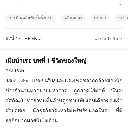
เรื่องสั้นคัดสรร
	“......”

	“เรยามันก็เหมือนผู้หญิงคนอื่นทั่วๆ ไป ใช้แค่เศษเงินแลกไ
ม่กี่บาทกูก็ได้เอาแล้ว”

การมีเพศสัมพันธ์ครั้งแรก
พลิกชะตา
ดราม่า
บทบาท
	เคร้งงงง เสียงแจกันที่อยู่แถวนั้นหล่นแตกกระจัดกระจาย เ
มื่อฉันเดินถอยหลังไปชนแบบไม่ตั้งใจ ทำให้คนที่อยู่ในห้องต่าง
พากันหันมามองตามเสียง รวมถึงคุณใหญ่ที่กำลังมองมาในแวว
บทที่ 47 THE END
01-15 17:45
ตาของเขาที่มองฉัน มันไม่หลงเหลือความรู้สึกอะไรอยู่เลย มัน
มีแต่ความว่างเปล่า

	น้ำตาของฉันมันค่อยๆ ไหลลงอาบแก้มทั้งสองข้าง เมื่อได้
เมียบำเรอ บทที่ 1 ชีวิตของใหญ่
ยินประโยคที่พวกเขานั้นพูดคุยกันก่อนหน้านั้น ที่ผ่านมาคุณให
ญ่ไม่เคยรักฉัน มีแต่ฉันที่คิดไปเองว่าเขานั้นรัก แล้วทำไมเขาถึ
YAI PART
งต้องมาวาดฝันร่วมกับฉัน ให้ฉันคิดไปไกลคิดไปเองคนเดียว ทั้
แชะ! แชะ! แชะ! เสียงและแสงเฟลชจากกล้องของนัก
งๆ ที่ความรู้สึกเล่านั้น มันไม่เคยมีอยู่จริง!

	“แสดงว่าที่ผ่านมา คุณหลอกฉันมาโดยตลอด” ฉันพูดออก
ข่าวจำนวนมากมายมหาศาล ถูกสาดใส่มาที่ ‘ใหญ่
มาด้วยน้ำเสียงที่สั่นเครือ มันเจ็บเหมือนใจมันจะขาดที่ได้เห็นภ
อัศดิณย์’ ทายาทหมื่นล้านลูกชายเพียงคนเดียวของเจ้า
าพตรงหน้า

	“ช่วยไม่ได้ เธอมันโง่เอง!”

สัวบุญชัย นักธุรกิจอสังหาริมทรัพย์ขนาดใหญ่ ที่มี
	“คุณทำแบบนี้ทำไม คุณหลอกฉันทำไม!?” ฉันกรีดร้องลั่น
ธุรกิจมากมายนับไม่ถ้วน
ออกมาจนสุดเสียงที่มี สติของฉันตอนนี้มันแทบไม่มีหลงเหลืออยู่