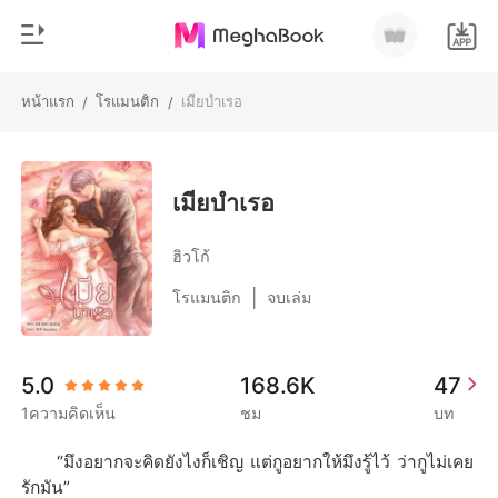
หน้าแรก
โรแมนติก
เมียบำเรอ
/
/
0
หน้าแรก
เติมเงิน
หมวดหมู่
เมียบำเรอ
สมัยใหม่
ประวัติการอ่าน
ฮิวโก้
ประวัติศาสตร์
|
โรแมนติก
จบเล่ม
ออกจากระบบ
โรแมนติก
นิยายวาย
ดาวน์โหลดแอป
5.0
168.6K
47
มหาเศรษฐี
1ความคิดเห็น
ชม
บท
รายการ
	“มึงอยากจะคิดยังไงก็เชิญ แต่กูอยากให้มึงรู้ไว้ ว่ากูไม่เคย
รักมัน”
