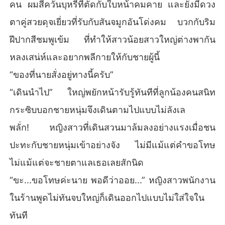
คน ผมสีควันบุหรี่ที่ตัดกับใบหน้าคมคาย และยังมีดวง
ตาคู่สวยดุจเยี่ยวที่รับกับสันจมูกอันโด่งคม บวกกับริม
ฝีปากสีชมพูเข้ม ที่ทำให้สาวน้อยสาวใหญ่ต่างพากัน
หลงเสน่ห์และอยากพลีกายให้กับชายผู้นี้
“ของที่นายสั่งอยู่ทางนี้ครับ”
“เดินนำไป” ใหญ่พยักหน้ารับรู้ทันทีที่ลูกน้องคนสนิท
กระซิบบอกชายหนุ่มจึงเดินตามไปแบบไม่ลังเล
พลั่ก! หญิงสาวที่เดินสวนมาล้มลงอย่างแรงเมื่อชน
ปะทะกับชายหนุ่มเข้าอย่างจัง ไม่มีแม้แต่คำขอโทษ
ไม่แม้แต่จะชายตาแลเธอเลยสักนิด
“ขะ...ขอโทษค่ะนาย พอดีว่าออย...” หญิงสาวพนักงาน
ในร้านพูดไม่ทันจบใหญ่ก็เดินออกไปแบบไม่ใส่ใจใน
ทันที