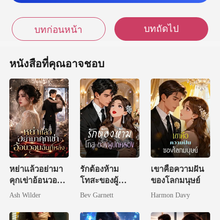
ญิงสาวที่อยู่ใน
บทถัดไป
บทก่อนหน้า
นสุด
หนังสือที่คุณอาจชอบ
หย่าแล้วอย่ามา
รักต้องห้าม
เขาคือความฝัน
คุกเข่าอ้อนวอน
โทสะของผู้
ของโลกมนุษย์
ฉันทีหลัง
ปกครอง
Ash Wilder
Bev Garnett
Harmon Davy