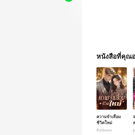
ม่ได้เจ็บ
หนังสือที่คุ
ความจำเสื่อม
จ
ชีวิตใหม่
ส
Psithurist
p