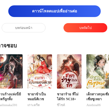
ดาวน์โหลดแอปเพื่ออ่านต่อ
บทก่อนหน้า
บทถัดไป
ณอาจชอบ
วนร้างแห่งนี้มี
ชายาข้าเป็น
ชายาร้าย ที่ไม่
เด็กสาวสกุลเซี่
ตรีถูกทิ้ง
หมอนิติเวช
ได้รัก NC18+
เซี่ยซูเหยา
ailinnaka591
เกาะครีต
ซีไซต์
Ainthira06