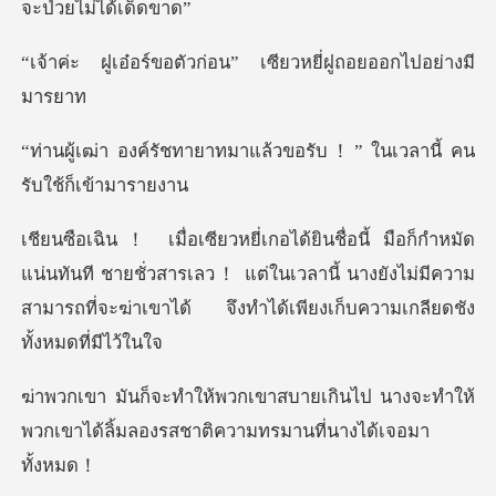
ัวก่อน” เซียวหยี่ฝูถ
าทมาแล้วขอรับ！” ในเวลาน
นทันที ชายชั่วสารเลว！ แต่ในเวลานี้ นางยังไม่มีความ
สามารถที่
ินไป นางจะทำให้
พวกเขาได้ลิ้มลองรสช