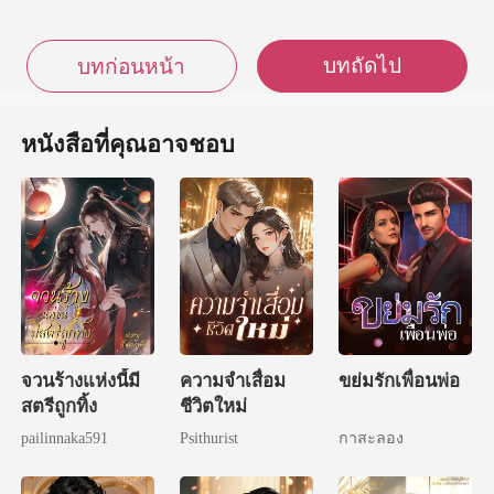
บทถัดไป
บทก่อนหน้า
หนังสือที่คุณอาจชอบ
จวนร้างแห่งนี้มี
ความจำเสื่อม
ขย่มรักเพื่อนพ่อ
สตรีถูกทิ้ง
ชีวิตใหม่
pailinnaka591
Psithurist
กาสะลอง