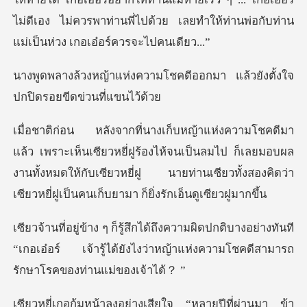
โชคดีออกมา แล้วยังตั้งใจ
ปก
ยี่ฝูร้องไห้จนเป็นลมไป ก็เลยมอบผล
งานทั้งหมดให้กับเซียวหยี่ฝู นายท่านเซ
บางอย่างทันที
“เกอเอ๋อร์ เจ้ารู้ได้ยังไงว่าหญ้าแ
า ข้า