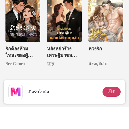
รักต้องห้าม
หลังหย่าร้าง
หวงรัก
โทสะของผู้
เศรษฐีมาขอ
ปกครอง
แต่งงานทุกวัน
Bev Garnett
红泉
นังหมูปีศาจ
เปิด
เปิดรับโบนัส