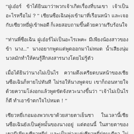
็น
อะไรหรือไม่？” เชียนซือเฉินพุ่งเข้ามาที่เรือนหน้า และเจ
องสาวของ
ข้า นาง...” นางอยากพูดแต่พูดออกมาไม่หมด น
ก็หายไปทันที ไม่รอให้นางพูดจบ เขาก็ถอนหายใจ
ด้วยความโล่งอกแล้ว
ต่ตอนนี้ ในสายตาของ
เขามีเพียงเซียวหยีฝู และเป็นห่วงแค่เซียวหยี่ฝูคนเดียว ไม่