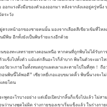
ากเลือดสีเขียวเข้มที่ไห
้แต่กลืนอะไรก็ลำบาก พิษในตัวจะเผาไหม
่งอวัยวะภายในทั้งหมดถูกแผดเผาและตายไปในที่สุด！ ถือว
อนว่านางพูดไม่ผิด ร่างกายของเขาเริ่มแข็งแล้ว ในร่างกาย