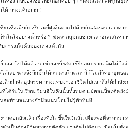
่เกอก็ค่อย ๆ กำหมัดแน่น ศัตรูก็อยู่
าข
ฟ้าในใจอย่างนั้นหรือ？ มีความสุขกับช่วงเ
านี้ ก็ไม่มีวิทยายุทธแ
ซือเฉินกำจัดอุปสรรค นางแทบจะเอาชีวิตไปแลกถึงได้กำลัง
นต้องมีวิทยายุทธติดตัว นางคิดไปคิดมา เขียนใบสั่งยา