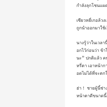
นะ” ปกติแล้ว ค
หน้าตาดีขนาดนี