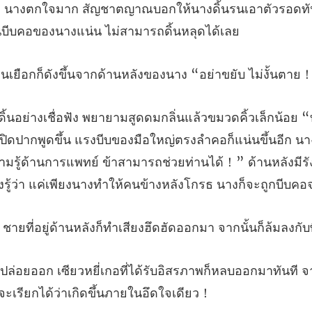
ง นางตกใจมาก สัญชาตญาณบอกให้นางดิ้นรนเอาตัวรอ
ก็ดังขึ้นจากด้านหลังของน
ดขึ้น แรงบีบของมือใหญ่ตรงลำคอก็แน่นขึ้นอีก นาง
วามรู้ด้านการแพทย์ ข้าสามารถช่วยท่า
้านหลังก็ทำเสียงฮึดฮัดออกมา
บอิสรภาพก็หลบออกมาทันที จาก