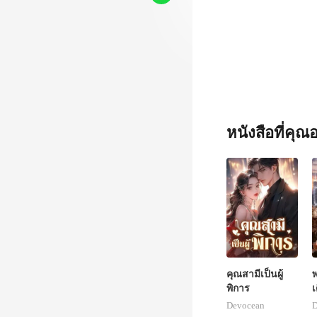
หนังสือที่คุ
คุณสามีเป็นผู้
พ
พิการ
เ
อ
Devocean
D