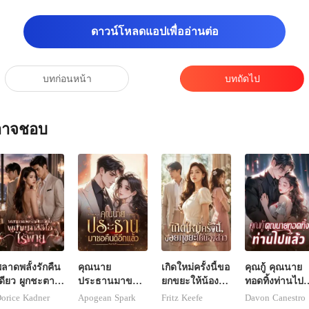
ดาวน์โหลดแอปเพื่ออ่านต่อ
บทก่อนหน้า
บทถัดไป
ณอาจชอบ
ลาดพลั้งรักคืน
คุณนาย
เกิดใหม่ครั้งนี้ขอ
คุณกู้ คุณนาย
ดียว ผูกชะตาซี
ประธานมาขอ
ยกขยะให้น้อง
ทอดทิ้งท่านไป
ีโอไร้พ่าย
คืนดีอีกแล้ว
สาว
แล้ว
orice Kadner
Apogean Spark
Fritz Keefe
Davon Canestro