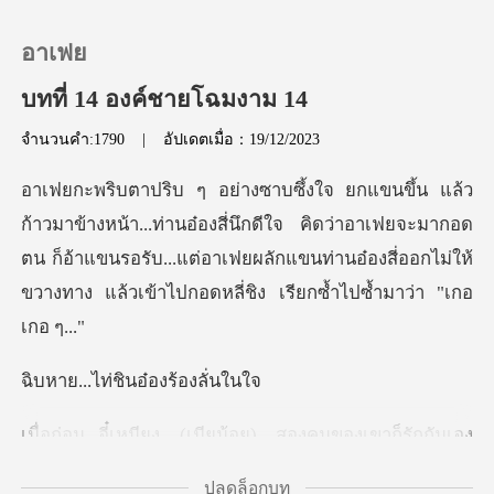
อาเฟย
บทที่ 14 องค์ชายโฉมงาม 14
จำนวนคำ:1790
|
อัปเดตเมื่อ：19/12/2023
0
เติมเงิน
องสี่นึกดีใจ คิดว่าอาเฟยจะมากอด
ตน ก็อ้าแขนรอรับ...แต่อาเฟยผลักแขนท่านอ๋อ
ประวัติการอ่าน
ออกจากระบบ
ไท่ชินอ๋อง
ดาวน์โหลดแอป
) สองคนของเขาก็รักกันเอง
แล้วขอล
ปลดล็อกบท