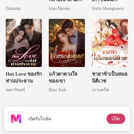
ของทุกคน
แต่งงานใหม่
Dakanda
Irina Barone
Stella Montgomery
Hot Love ของรัก
แก้วตาดวงใจ
ชายาข้าเป็นหมอ
ท่านประธาน
ของเขา
นิติเวช
ณดารินทร์
Roxi Tuck
เกาะครีต
เปิด
เปิดรับโบนัส