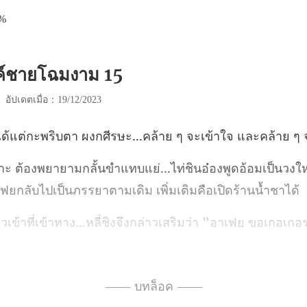
0%
งค์ชายโฉมงาม 15
|
อัปเดตเมื่อ：19/12/2023
ิบตา ผงกศีรษะ...คล้าย ๆ จ
อ๋องพูดอ้อมเป็นวงใ
...หลี่ชิงจึงกล่าวเสริมว่า "อาเฟย
—— บทล็อค ——