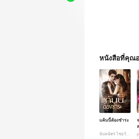
หนังสือที่คุ
แค้นนี้ต้องชำระ
จ
ส
นันทฉัตร ไชยวัฒนา
p