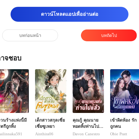
ดาวน์โหลดแอปเพื่ออ่านต่อ
บทก่อนหน้า
บทถัดไป
ณอาจชอบ
วนร้างแห่งนี้มี
เด็กสาวสกุลเซี่ย
คุณกู้ คุณนาย
เข้าผิดห้อง รัก
ตรีถูกทิ้ง
เซี่ยซูเหยา
ทอดทิ้งท่านไป
ถูกคน
แล้ว
ailinnaka591
Ainthira06
Davon Canestro
Obie Pratt