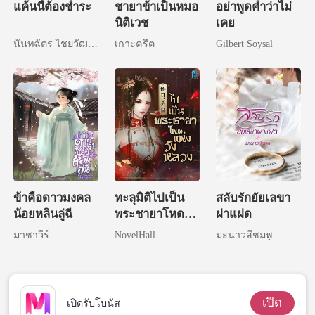
แค้นนี้ต้องชำระ
ชายาข้าเป็นหมอ
อย่าพูดคำว่าไม่
นิติเวช
เคย
นันทฉัตร ไชยวัฒนา
เกาะครีต
Gilbert Soysal
ข้าคือดาวมงคล
ทะลุมิติไปเป็น
สลับรักยัยเลขา
น้อยหลินลู่ฉี
พระชายาโหด
ฝาแฝด
แห่งวังหลวง
มาชาวีร์
NovelHall
มะนาวสีชมพู
เปิด
เปิดรับโบนัส