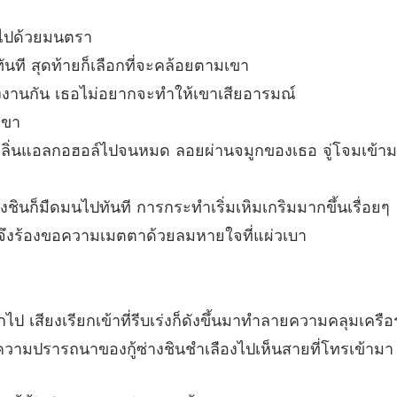
คุณกู้ 
ฝงไปด้วยมนตรา
บทที่ 13
ันที สุดท้ายก็เลือกที่จะคล้อยตามเขา
ต่งงานกัน เธอไม่อยากจะทำให้เขาเสียอารมณ์
คุณกู้ 
บทที่ 1
เขา
่นแอลกอฮอล์ไปจนหมด ลอยผ่านจมูกของเธอ จู่โจมเข้ามาใน
คุณกู้ 
บทที่ 15
งชินก็มืดมนไปทันที การกระทำเริ่มเหิมเกริมมากขึ้นเรื่อยๆ
คุณกู้ 
บทที่ 1
า จึงร้องขอความเมตตาด้วยลมหายใจที่แผ่วเบา
คุณกู้ 
บทที่ 17
อกไป เสียงเรียกเข้าที่รีบเร่งก็ดังขึ้นมาทำลายความคลุมเคร
คุณกู้ 
บทที่ 18
วามปรารถนาของกู้ซ่างชินชำเลืองไปเห็นสายที่โทรเข้ามา เข
คุณกู้ 