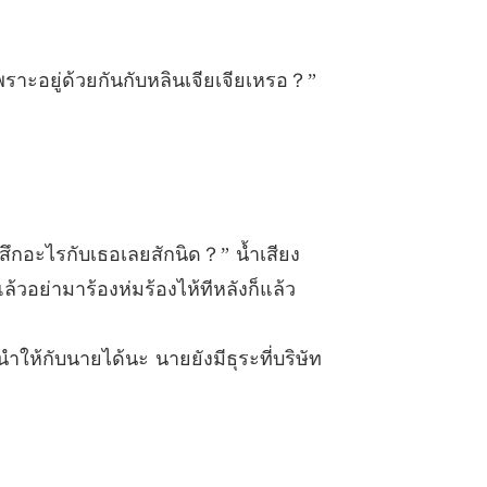
คุณนายทอดทิ้งท่านไปแล้ว
 ทำแบบนี้ได้ยังไง
10/04/2025
 เพราะอยู่ด้วยกันกับหลินเจียเจียเหรอ？”
้สึกอะไรกับเธอเลยสักนิด？” น้ำเสียง
ล้วอย่ามาร้องห่มร้องไห้ทีหลังก็แล้ว
นำให้กับนายได้นะ นายยังมีธุระที่บริษัท