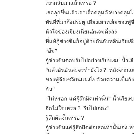
เขากลับมาแล้วเหรอ？
เธอลุกขึ้นแล้วเอาเสื้อคลุมตัวบางคลุมไ
ทันทีที่มาถึงประตู เสียงเยาะเย้ยของฟู
หัวใจของเจียงเนี่ยนอันจมดิ่งลง
ที่แท้กู้ซ่างชินก็อยู่ด้วยกันกับหลินเจีย
“อืม”
กู้ซ่างชินตอบรับไปอย่างเรียบเฉย น้ำเส
“แล้วอันอันล่ะจะทำยังไง？ หลังจากแต่
ของฟู่จือเซวียนแฝงไปด้วยความเป็นกังวล
กัน”
“ไม่หรอก แค่รู้สึกผิดเท่านั้น” น้ำเสี
อีกไม่ใช่เหรอ？ รีบไปเถอะ”
รู้สึกผิดงั้นเหรอ？
กู้ซ่างชินแค่รู้สึกผิดต่อเธอเท่านั้นเอง