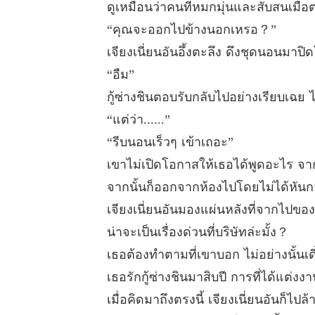
ดูเหมือนว่าคนที่หมกมุ่นและสับสนเมื่อตะ
“คุณจะออกไปข้างนอกเหรอ？”
เจียงเนี่ยนอันอึ้งตะลึง ดึงชุดนอนม
“อืม”
กู้ซ่างชินตอบรับกลับไปอย่างเรียบเฉย 
“แต่ว่า......”
“รีบนอนเร็วๆ เข้าเถอะ”
เขาไม่เปิดโอกาสให้เธอได้พูดอะไร จากน
จากนั้นก็ออกจากห้องไปโดยไม่ได้หันก
เจียงเนี่ยนอันมองแผ่นหลังที่จากไปของ
น่าจะเป็นเรื่องด่วนที่บริษัทล่ะมั้ง？
เธอต้องทำตามที่เขาบอก ไม่อย่างนั้นเ
เธอรักกู้ซ่างชินมาสิบปี การที่ได้แต่
เมื่อคิดมาถึงตรงนี้ เจียงเนี่ยนอันก็ไป