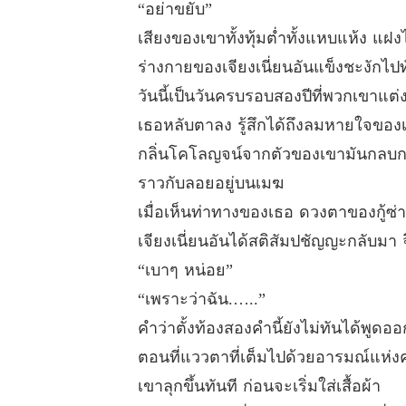
“อย่าขยับ”
เสียงของเขาทั้งทุ้มต่ำทั้งแหบแห้ง แ
ร่างกายของเจียงเนี่ยนอันแข็งชะงักไปท
วันนี้เป็นวันครบรอบสองปีที่พวกเขาแ
เธอหลับตาลง รู้สึกได้ถึงลมหายใจของ
กลิ่นโคโลญจน์จากตัวของเขามันกลบกลิ
ราวกับลอยอยู่บนเมฆ
เมื่อเห็นท่าทางของเธอ ดวงตาของกู้ซ่า
เจียงเนี่ยนอันได้สติสัมปชัญญะกลับม
“เบาๆ หน่อย”
“เพราะว่าฉัน.…..”
คำว่าตั้งท้องสองคำนี้ยังไม่ทันได้พูดอ
ตอนที่แววตาที่เต็มไปด้วยอารมณ์แห่งค
เขาลุกขึ้นทันที ก่อนจะเริ่มใส่เสื้อผ้า