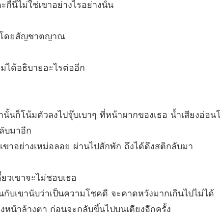
บทที่ 19
กี้นี้ไม่ใช่เขาอย่างไรอย่างนั้น
คุณกู้ 
บทที่ 2
าปิดโดยสัญชาตญาณ
คุณกู้ 
บทที่ 2
ไม่ได้อธิบายอะไรต่ออีก
คุณกู้ 
บทที่ 2
ั้นก็โน้มตัวลงไปจุ๊บเบาๆ ที่หน้าผากของเธอ น้ำเสียงอ่อน
คุณกู้ 
ลับมาอีก
บทที่ 2
เขาอย่างเหม่อลอย ผ่านไปสักพัก ถึงได้ดึงสติกลับมา
คุณกู้ 
บทที่ 2
ดี๋ยวเขาจะไม่ชอบเธอ
คุณกู้ 
งงานกับเขานับว่าเป็นความโชคดี จะคาดหวังมากเกินไปไม่ได้
บทที่ 2
ล้างหน้าล้างตา ก่อนจะกลับขึ้นไปบนเตียงอีกครั้ง
คุณกู้ 