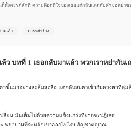
นอันก็ตั้งครรภ์สักที ความดีอกดีใจของเธอแต่กลับแลกกับคำขอหย่าขอ
คุณกู้ 
บทที่ 6 
คุณกู้ 
สามเส้า
การหย่าร้าง
ต้องการขอร้องเขาให้ช่วยเด็กเอาไว้ แต่กลับไม่สามารถติดต่อกั
คุณกู้ 
บทที่ 8 
แล้ว บทที่ 1 เธอกลับมาแล้ว พวกเราหย่ากันเ
คุณกู้ 
บทที่ 9
ณกู้เสียการควบคุมและคุกเข่าลง ดวงตาของเขาแดงก่ำ "มีลูกของฉ
คุณกู้ 
ืมตาขึ้นมาอย่างสะลึมสะลือ แต่กลับสบตาเข้ากับดวงตาที่ลุ่มล
บทที่ 10
คุณกู้ 
บทที่ 11
ปลี่ยน มันเต็มไปด้วยความแข็งแกร่งที่ยากจะปฏิเสธ
คุณกู้ 
จังหวะ พยายามที่จะผลักเขาออกไปโดยสัญชาตญาณ
บทที่ 1