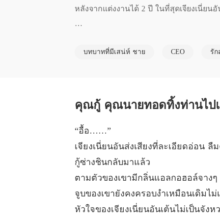
หลังจากแต่งงานได้ 2 ปี ในที่สุดเจียงเนี่ย
บทบาทที่มีเสน่ห์ ชาย
CEO
รัก
หลังจากการสมคบคิด เธอนอนในกองเลือด และ
กประเทศไป

คุณกู้ คุณนายทอดทิ้งท่านไป
“อื้อ……”
ต่อมาในงานแต่งงานของเจียงเหนียนอัน คุ
เจียงเนี่ยนอันส่งเสียงที่ละเอียดอ่อน ล
กู้ซ่างชินกลับมาแล้ว
ตามตัวของเขามีกลิ่นแอลกอฮอล์จางๆ
จูบของเขายังคงครอบงำเหมือนเดิมไม่เ
หัวใจของเจียงเนี่ยนอันเต้นไม่เป็น