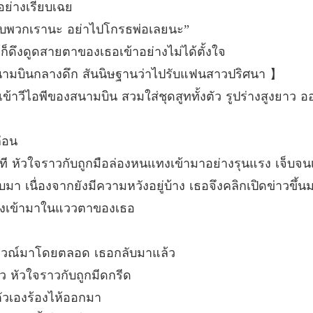
อย่างเรียบเฉย
บทที่ 26
กันกับพวกเรานะ อย่าไปโกรธพ่อเลยนะ”
คุณกู้ 
ก็ดึงดูดสายตาของเธอเข้าอย่างไม่ได้ตั้งใจ
บทที่ 27
่สนามบินกลางดึก สันนิษฐานว่าไปรับแฟนสาวปริศนา 】
คุณกู้ 
เข้าวีไอพีของสนามบิน สวมใส่ชุดสูททั้งตัว รูปร่างสูงยาว
บทที่ 2
คุณกู้ 
่อน
บทที่ 2
ันที หัวใจราวกับถูกมือล่องหนแทงเข้ามาอย่างรุนแรง เจ็
คุณกู้ 
 เนื่องจากยังมีความหวังอยู่บ้าง เธอจึงคลิกเปิดข่าวขึ้นมา
บทที่ 3
คยเด้งเข้ามาในแววตาของเธอ
คุณกู้ 
บทที่ 31
ลัยอาวณ์มาโดยตลอด เธอกลับมาแล้ว
คุณกู้ 
ตัว หัวใจราวกับถูกมีดกรีด
บทที่ 32
ตัวเองร้องไห้ออกมา
คุณกู้ 