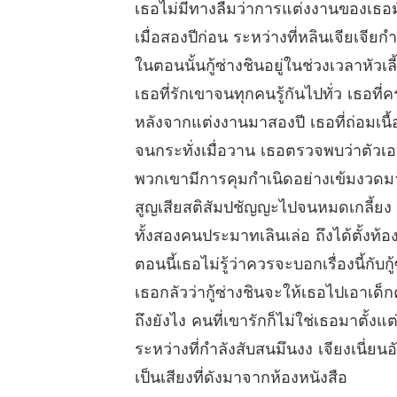
เธอไม่มีทางลืมว่าการแต่งงานของเธอมัน
เมื่อสองปีก่อน ระหว่างที่หลินเจียเจียก
ในตอนนั้นกู้ซ่างชินอยู่ในช่วงเวลาหัว
เธอที่รักเขาจนทุกคนรู้กันไปทั่ว เธอที่
หลังจากแต่งงานมาสองปี เธอที่ถ่อมเนื
จนกระทั่งเมื่อวาน เธอตรวจพบว่าตัวเอง
พวกเขามีการคุมกำเนิดอย่างเข้มงวดมาโด
สูญเสียสติสัมปชัญญะไปจนหมดเกลี้ยง
ทั้งสองคนประมาทเลินเล่อ ถึงได้ตั้งท้อง
ตอนนี้เธอไม่รู้ว่าควรจะบอกเรื่องนี้กับกู
เธอกลัวว่ากู้ซ่างชินจะให้เธอไปเอาเด็
ถึงยังไง คนที่เขารักก็ไม่ใช่เธอมาตั้งแ
ระหว่างที่กำลังสับสนมึนงง เจียงเนี่ยนอั
เป็นเสียงที่ดังมาจากห้องหนังสือ