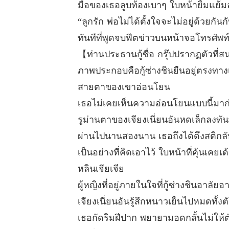
มือของเธอลูบท้องเบาๆ ใบหน้ายิ้มแย้ม
“ลูกรัก พ่อไม่ได้ตั้งใจจะไม่อยู่ด้วย
ทันทีที่พูดจบฟีตข่าวบนหน้าจอโทรศัพท์
【ท่านประธานกู้ซื่อ กรุ๊ปปรากฏตัวที
ภาพประกอบคือกู้ซ่างชินยืนอยู่ตรงทาง
สายตาของเขาอ่อนโยน
เธอไม่เคยเห็นความอ่อนโยนแบบนี้มาก
รูม่านตาของเจียงเนี่ยนอันหดเล็กลงท
ผ่านไปนานสองนาน เธอถึงได้ดึงสติกลับมา
เป็นอย่างที่คิดเอาไว้ ใบหน้าที่คุ้นเ
หลินเจียเจีย
ผู้หญิงที่อยู่ภายในใจที่กู้ซ่างชินอา
เจียงเนี่ยนอันรู้สึกหนาวเย็นไปหมดทั้ง
เธอกัดริมฝีปาก พยายามอดกลั้นไม่ให้