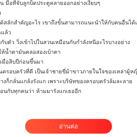
้น มือที่จับลูกบิดประตูคลายออกอย่างเงียบๆ
ย
่ได้สลักสำคัญอะไร เขาถึงขั้นสามารถแนะนำให้กับคนอื่นได้
ดแล้ว
นื้อกับตัว วิ่งเข้าไปในสวนเหมือนกับกำลังหนีอะไรบางอย่าง
อยให้น้ำตามันคลอสองเบ้าตา
มื่อสิบปีก่อนขึ้นมา
ครอบครัวที่ดี เป็นเจ้าชายขี่ม้าขาวภายในใจของเหล่าผู้ห
 ต่างก็กลั่นแกล้งรังแก เพราะบริษัทของครอบครัวล้มละลาย
ตือนกับทุกคนว่า ห้ามมารังแกเธออีก
อ่านต่อ