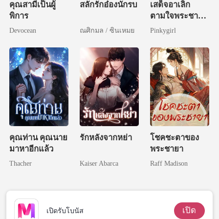
คุณสามีเป็นผู้
สลักรักอ๋องนักรบ
เสด็จอาเลิก
พิการ
ตามใจพระชายา
สักทีเถอะ
Devocean
ณศิกมล / ซินเหมย
Pinkygirl
คุณท่าน คุณนาย
รักหลังจากหย่า
โชคชะตาของ
มาหาอีกแล้ว
พระชายา
Thacher
Kaiser Abarca
Raff Madison
เปิด
เปิดรับโบนัส