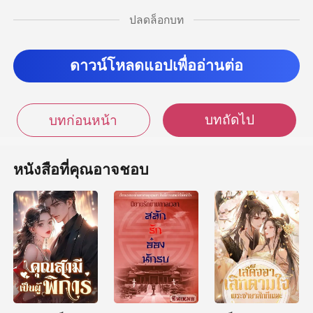
ปลดล็อกบท
ือไ
ดาวน์โหลดแอปเพื่ออ่านต่อ
บทถัดไป
บทก่อนหน้า
หนังสือที่คุณอาจชอบ