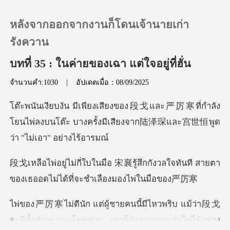
หลังจากออกจากงานก็โดนเจ้านายเก่า
รังควาน
บทที่ 35 : ในค่ายของเฉา แต่ใจอยู่ที่ฮั่น
0
จำนวนคำ:1030
|
อัปเดตเมื่อ：08/09/2025
เติมเงิน
ที่กำลัง
โยนไพ่ลงบนโต๊ะ บางครั้งมีเสียงจา
ประวัติการอ่าน
้สึกกังวลใจทันที สายตา
ออกจากระบบ
ของเธออดไม
ดาวน์โหลดแอป
วพริบ แม้ว่า段戈
จะมีทั้งทักษะและโชคช่ว