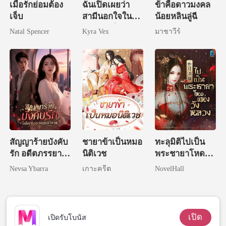
เมื่อรักย่อมต้อง
ฉันเปิดเผยว่า
ข้าคือดาวมงคล
เจ็บ
สามีนอกใจใน
น้อยหลินลู่ฉี
งานวิวาห์
Natal Spencer
Kyra Vex
มาชาวีร์
สัญญาร้ายบังคับ
ชายาข้าเป็นหมอ
ทะลุมิติไปเป็น
รัก อดีตภรรยา
นิติเวช
พระชายาโหด
ขอหย่าขาด
แห่งวังหลวง
Nevsa Ybarra
เกาะครีต
NovelHall
เปิด
เปิดรับโบนัส