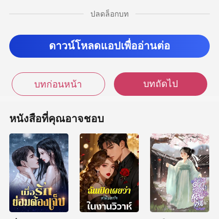
ปลดล็อกบท
อ่อนใจ หันไปมอง严厉寒
ดาวน์โหลดแอปเพื่ออ่านต่อ
บทถัดไป
บทก่อนหน้า
หนังสือที่คุณอาจชอบ