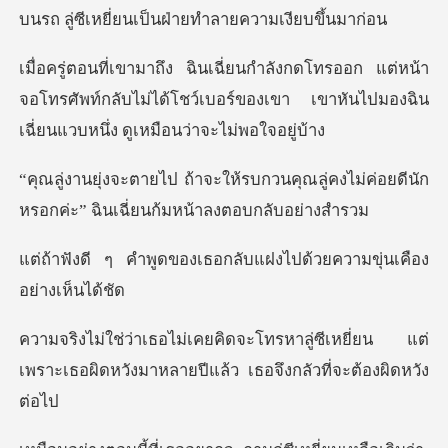
บนรถ ลู่ซีเหยี่ย
่หน้า
จอโทรศัพท์กลับไม่ได้โชว์เบอร์ของเขา เขาหันไป
วนคุณลู่คงไม่ค่อยดีนัก
หรอกค่ะ” ฉิ
เธอกลับแฝงไปด้วยความขุ
ู่ซีเหยี่ยน แต่
เพราะเธอผิดหวังมาหลายป