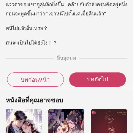
แววตาของเขาดูลุ่มลึกยิ่งขึ้น คล้ายกับกำลังครุ่นคิดครู
ล้วงั้
็นไปได้
สิ้นสุดบท
บทถัดไป
บทก่อนหน้า
หนังสือที่คุณอาจชอบ