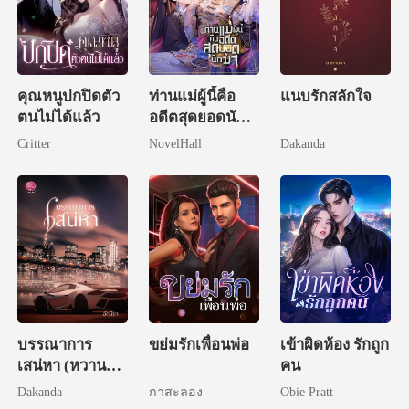
คุณหนูปกปิดตัว
ท่านแม่ผู้นี้คือ
แนบรักสลักใจ
ตนไม่ได้แล้ว
อดีตสุดยอดนัก
ฆ่า
Critter
NovelHall
Dakanda
บรรณาการ
ขย่มรักเพื่อนพ่อ
เข้าผิดห้อง รักถูก
เสน่หา (หวานใจ
คน
มาเฟียกาสิโน)
Dakanda
กาสะลอง
Obie Pratt