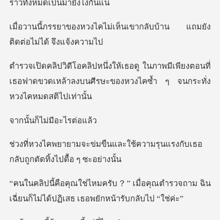
ม่เห็นเขากลับบ้าน แถมยัง
ต
าพมีเพียงตอนที่
เธอฟาดขวดเหล้าลงบนศีรษะขอ
็ไม่มีอะ
ละใช้ความรุนแรงกับเธอ
กลับถ
ื่อคุณตำรวจถาม ฉิน
เฉี่ยนก็ไม่ได้ป