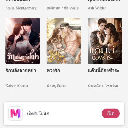
แต่งงานใหม่
ฉันทีหลัง
Stella Montgomery
ณศิกมล / ซินเหมย
Ash Wilder
รักหลังจากหย่า
หวงรัก
แค้นนี้ต้องชำระ
Kaiser Abarca
นังหมูปีศาจ
นันทฉัตร ไชยวัฒนา
เปิด
เปิดรับโบนัส