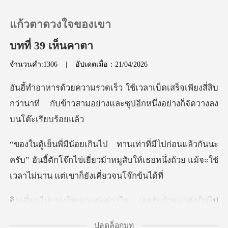
แก้วตาดวงใจของเขา
บทที่ 39 เห็นคาตา
จำนวนคำ:1306
|
อัปเดตเมื่อ：21/04/2026
0
ร็จเพียงสี่สิบ
เติมเงิน
กว่านาที กับข้าวสามอย่างและซ
ประวัติการอ่าน
นนะ
ครับ” อันอี้ตักโจ๊กไข่เยี่ยวม้าหมูสับให้เธอหนึ่งถ้
ออกจากระบบ
ดาวน์โหลดแอป
เขาแต่อย่างใด เธอร
ปลดล็อกบท