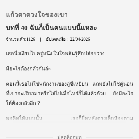
แก้วตาดวงใจของเขา
บทที่ 40 ฉันก็เป็นคนแบบนี้แหละ
จำนวนคำ:1126
|
อัปเดตเมื่อ：22/04/2026
0
รู่หนึ่ง ในใจพล
เติมเงิน
ต้องกล
ประวัติการอ่าน
ังไม่ใช่คู่นอน
ที่เขาจะเรียกมาหรือไล่ไปเมื่
ออกจากระบบ
ดาวน์โหลดแอป
ญาณ แล้วจังหวะที่เธอหันกลับไปหาลู่ซีเหยี่ยน น้ำ
ปลดล็อกบท
เ