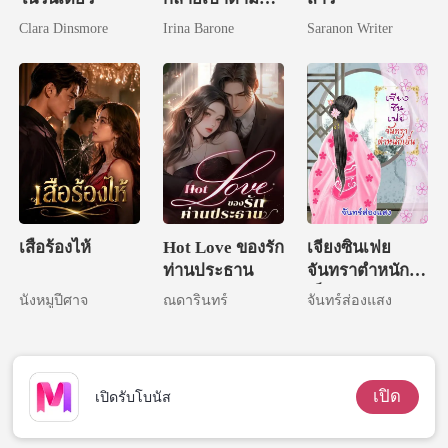
ของทุกคน
Clara Dinsmore
Irina Barone
Saranon Writer
เสือร้องไห้
Hot Love ของรัก
เจียงซินเฟย
ท่านประธาน
จันทราตำหนัก
เย็น
นังหมูปีศาจ
ณดารินทร์
จันทร์ส่องแสง
เปิด
เปิดรับโบนัส