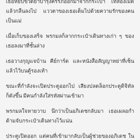
เป๋า เทสองเม็ด
แล้วกลืนลงไป แววตาข
ก็ลากกระเป๋าเดินทางเก่า
์ด และหนังสือสัญญาหย่าท
สียงปลดล็อกประตูดิจิทัล
ก็ดังข
อภิเดชกลับมา เธอเผลอกำ
ด้
้ช่วยของอภิเดช ใน