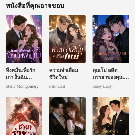
หนังสือที่คุณอาจชอบ
ทิ้งหมั้นเพื่อรัก
ความจำเสื่อม
คุณโม่ อดีต
เก่า งั้นฉัน
ชีวิตใหม่
ภรรยาของคุณ
แต่งงานใหม่
สามปีมีลูกสอง
Stella Montgomery
Psithurist
Sassy Lady
แล้ว