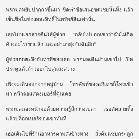
สนอชดเชยนั้นทิ้ง แล้ว
เซ็นชื่อใน
บไปบอกเขาว่าฉันไม่ติด
ค้างอะไรเ
อ พรกมลเดินผ่านเขาไป เปิด
ปร
โทรศัพท์ของอภิเดชก็โทรเข้า
สึกว่างเปล่า เธอตัดสายทิ้
งข้างทาง สั่งต้มแซ่บกระดูก