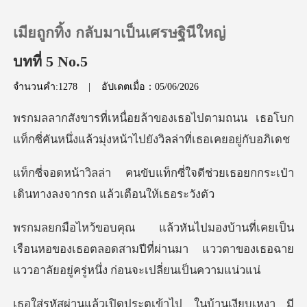
เมียถูกทิ้ง กลับมาเป็นเศรษฐินีใหญ่
บทที่ 5 No.5
จำนวนคำ:1278
|
อัปเดตเมื่อ：05/06/2026
0
ามถนน เธอโบก
เติมเงิน
แท็กซี่คันหนึ่งแล้วมุ่งห
ซี่ใจดีช่วยเธอยกกระเป๋า
ประวัติการอ่าน
เดินทาง
ออกจากระบบ
เรือนหอของเธอตลอดสามปีที่ผ่านมา แววตาของเธอฉาย
ดาวน์โหลดแอป
แ
ป ในบ้านเงียบเหงา มี