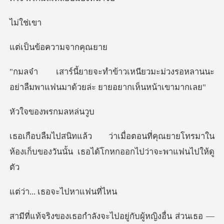
ใช่
ข้อความ
ยวมะม่วงรอหลานนะ
อย่าลืมพาแฟนมา
องพรกม
ี่คุณยายโทรมาใน
ห้องเก็บของวันนั้น
เธอจะไปห
ญิงอื่น ส่วนเธอ —