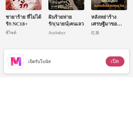
ชายาร้าย ที่ไม่ได้
ฝันร้ายพ่าย
หลังหย่าร้าง
รัก NC18+
รัก(นายน์)คนเลว
เศรษฐีมาขอ
แต่งงานทุกวัน
ซีไซต์
Aoybabyz
红泉
เปิด
เปิดรับโบนัส