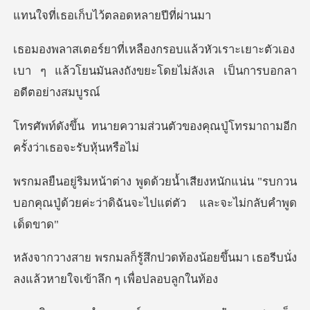
ราะเยาะตัวเอง
เบา ๆ แล้วโยนมันลงถังขยะโ
วนตัวของคุณปู่โทรมาถามอีก
ค
งหนักแน่น "รบกวน
บอกคุณปู่ด้วยค่ะว่าดิฉ
้องน้อยขึ้นมา เธอรีบนั่ง
ลงแล้วห