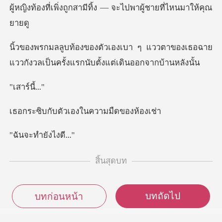
ผู้หญิงท้องที่เพิ่งถูก
แววตาของเธอฉาย
แววกังวลเป็นครั้งแ
ร์นี
ตัวเองในความ
ทำยังไ
สิ้นสุดบท
บทถัดไป
บทก่อนหน้า