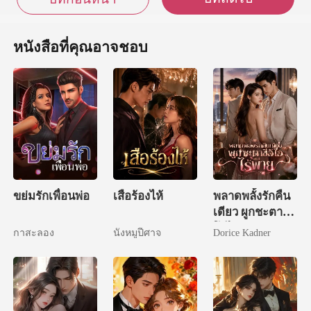
หนังสือที่คุณอาจชอบ
ขย่มรักเพื่อนพ่อ
เสือร้องไห้
พลาดพลั้งรักคืน
เดียว ผูกชะตาซีอี
โอไร้พ่าย
กาสะลอง
นังหมูปีศาจ
Dorice Kadner