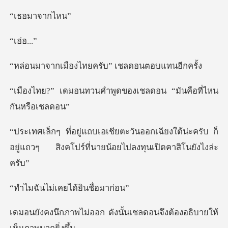
มาจา
่อ.
งไทยครับ” เชลดอ
คำพูดของเชลดอน “มันค
เฉียงใต้น่ะครับ ก็
อยู่แถวๆ สิงคโปร์ที
่เคยได้ยิน
ดังนั้นเชลดอนจึงต้องอธิ