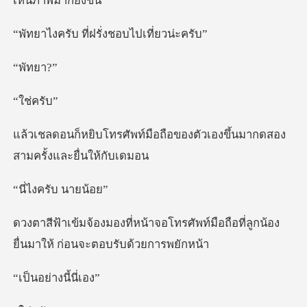
ที่ฝรั่งชอบไป
ัท
่คร
ือถือของตัวเองขึ้นมากดสอง
ครับ น
โทรศัพท์มือถือที่ลูกน้อง
ยื่นมา
ย่างนี