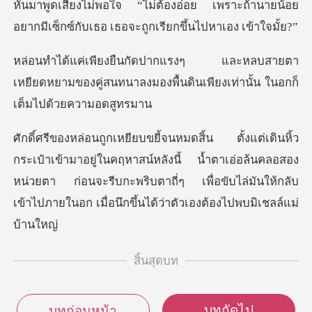
หันมาพูดเสียงไม่พอใจ “ไม่ต้องอ่อย เพราะถ้านายน้อย
อยา
ายตา
เหยียดหยามของคู่สนทนาลงมองพื้นดินเพี
นคฤหาสน์หลังนี้ น้ำตาเอ่อล้นคลอสอง
หน่วยตา ก่อนจะรีบกะพริบตาถี่ๆ เพื่อขับไล
สิ้นสุดบท
บทถัดไป
บทก่อนหน้า