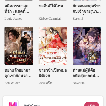
อดีตภรรยาสุด
ขอคืนดีได้ไหม
ยัยจอมงกสุดร้าย
ที่รัก : แดดดี้
กับเจ้าชาย(นาย
หม่ามี๊หนีไปอีก
เบ๊)ผีเสื้อ
Louie Joanes
Kirbee Guarnieri
Zeren Z.
แล้ว
หย่าแล้วอย่ามา
ชายาข้าเป็นหมอ
ท่านแม่ผู้นี้คือ
คุกเข่าอ้อนวอน
นิติเวช
อดีตสุดยอดนัก
ฉันทีหลัง
ฆ่า
Ash Wilder
เกาะครีต
NovelHall
เปิด
เปิดรับโบนัส