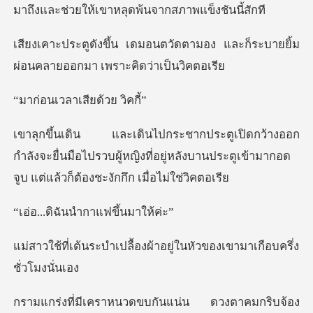
ัดตามอง และก็ระบายยิ้ม
ผ่อนคลา
ลาเสียด้ว
ำลังจะยื่นมือไปรวบผู้หญิงที่อยู่หลังบานประตูเข้าม
ฉันนำกาแฟข
ื้องผ้าอยู่ในหัวของเขาม
วดขบกันแน่น ดวงตาคมก