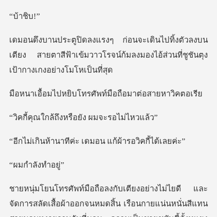
าชิ
วลงบน
เตียง สายตาสีฟ้าเข้มวาวโรจน์ก้มลงมองไอ้
บโทรศัพท์มือถือมา
ถึงหรือยัง ผมจ
ีค่ะ เดมอน แก้ผ้า
ลังทำ
มดสิ้น เรือนกายแน่นหนั่นสีแทน