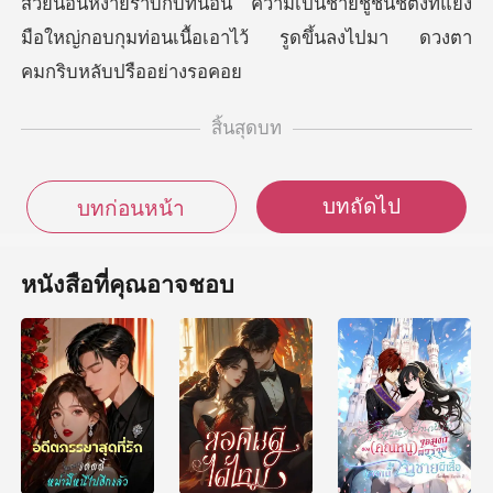
สวยนอนหงายราบกับที่นอน ความเป็นชายชูชันชี้ตั้ง
สิ้นสุดบท
บทถัดไป
บทก่อนหน้า
หนังสือที่คุณอาจชอบ