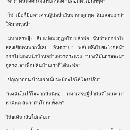
แทบสิ้นสติ “ปลอ
ีบ่อน้ำมันมาหาลูกพุด ฉั
นพวกนี้เลย อันตราย” พลับพลึงรีบชะโงกหน้า
ออกไปมองหน้าบ้านอย่า
นเราเนี่ยนะมีอ
อ มหาเศรษฐีน้ำมันที่ไหนจะมา
ินกลับไ