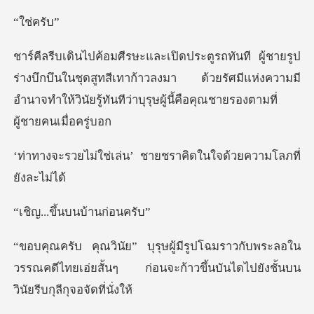
่คร
กบึนในชุดสูทสีเทาก้าวลงมา ด้วยรัศมีแห่งความมี
อำนาจทำให้วินัย
่น’ ชายชราคิดในใจด้ว
ึ้นบนบ้าน
บพระลอใน
วรรณคดีไทยเอ่ยสั้นๆ ก่อนจะก้าวขึ้นบ