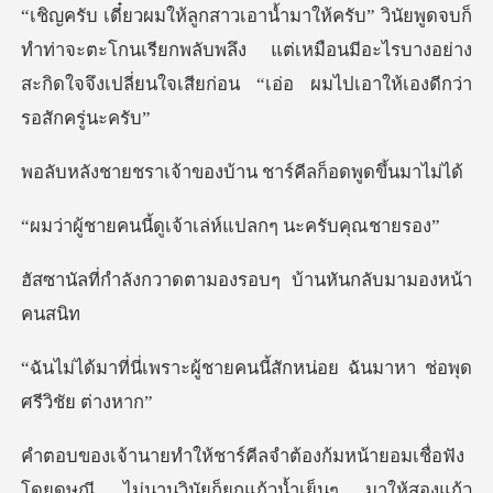
ท่าจะตะโกนเรียกพลับพลึง แต่เหมือนมีอะไรบางอย่าง
สะกิดใจจึงเ
าของบ้าน ชาร์คีลก็
้ดูเจ้าเล่ห์แปลก
ดตามองรอบๆ บ้านหันก
้ชายคนนี้สักหน่อย ฉันมาหา
ชื่อฟัง
โดยดุษณี ไม่นานวินัยก็ยกแก้วน้ำเย็นๆ