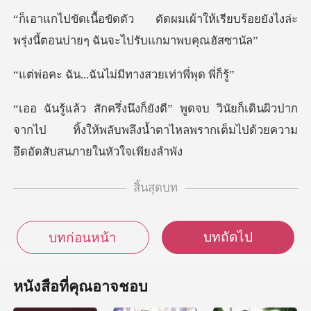
าให้เรียบร้อยยังไงล่ะ
พรุ่งนี้ตอน
ฉันไม่มีทางสวยเท
ัยก็เดินผิวปาก
จากไป ทิ้งให้พลับพลึงน้ำตาไหลพร
สิ้นสุดบท
บทถัดไป
บทก่อนหน้า
หนังสือที่คุณอาจชอบ