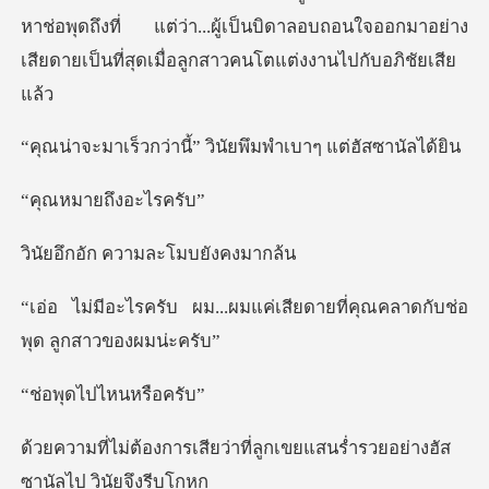
หาช่อพุดถึงที่ แต่ว่า...ผู้เป็นบิดาลอบถ
านี้” วินัยพึมพำเบ
ายถึงอ
ความละโมบย
ผมแค่เสียดายที่คุณคลาดกับ
ไปไหนหร
่าที่ลูกเขยแสนร่ำรวยอย่างฮ