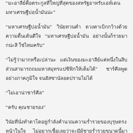
ที่สุดของสหรัฐอาหรับเอห์เ
กกว้างด้วย
ความตื่นเต้นดีใจ “มหาเศรษฐีบ่อ
นึ่งในสิบ
ส่วนสามารถถมมหาสมุทรแปซิฟิกให้เต็มได้”
าน่าชา
คุณช
่อเลยว่าจะมีผู้ชายร่ำรวยขนาดนี้มา