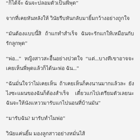
ันจะปลอมตัว
วินัยรีบหันกลับมาย
กทำสำเร็จ ฉันจะรักแกใ
ดใจ “แต่...บางทีเขาอาจจะ
เคยเห
วละ ยัง
ไงซะแผนของฉันก็ต้องสำเร็จ เดี๋ยวแกไปเตรี
น? มารับ
ม มองลูกสาวอ