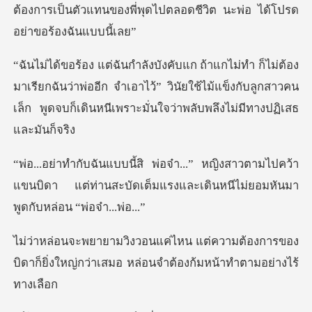
รียกฉันว่าพ่ออีก จำเอาไว้” วินัยใช้ไม้แข็งกับลูกสาวคน
เล็ก พู
าวตามไปคว้า
แขนบิดา แต่ท่านสะบัดเต็มแรงและเดิ
ามต้องการของ
บิดาก็ยิ่งใหญ่กว่าเสมอ หล