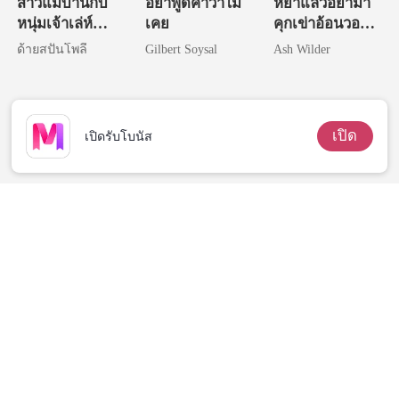
สาวแม่บ้านกับ
อย่าพูดคำว่าไม่
หย่าแล้วอย่ามา
หนุ่มเจ้าเล่ห์
เคย
คุกเข่าอ้อนวอน
(NC)
ฉันทีหลัง
ด้ายสปันโพลี
Gilbert Soysal
Ash Wilder
เปิด
เปิดรับโบนัส