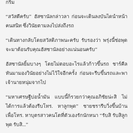
ก่อนจะเดินลงบันไดนำหน้า
คนสน
รับรองว่า พรุ่งนี้ช่อพุด
จะมาต้อ
นรถ ชาร์คีล
หันมามองวินัยอย่างไม่ไว้ใจอีกค
แล้วต้องรีบโทร. หาลูกพุด” ชายชรารีบวิ่งขึ้นบ้าน
เพื่อโทร. หา