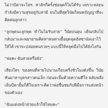
ด้รับ เพราะหล่อน
กำลังมีความสุขอยู่กับสามี
ไป
กลับมาและพยายามคิดหาหนทางยื้อยุดฉุดฮัสซานัลเอาไว้
ฉันสวยห
นมาหาบุตรสาวคนเล็ก ก่อนจะยิ้มด้วยความดีใจ พลับพลึง
เห็นบิด
น้าสวยแล้