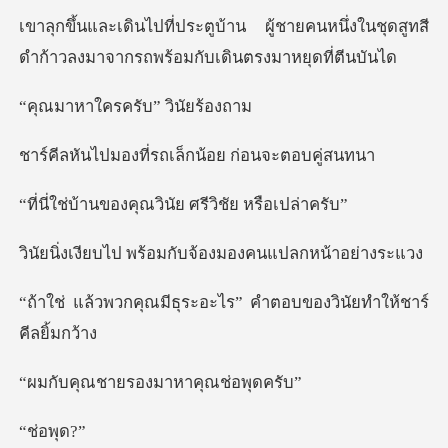
้ชายคนหนึ่งในชุดสูทสี
ดำก้าวลงมาจาก
ครครับ” ว
ที่รถเล็กน้อย ก
งคุณวินัย ศรีวิช
พร้อมกับจ้องมองคน
ุระอะไร” คำตอบของวินั
ยรองมาหาคุณ
อพุ