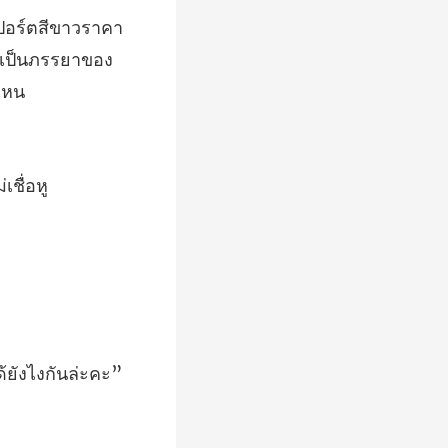
คา
เป็นภ