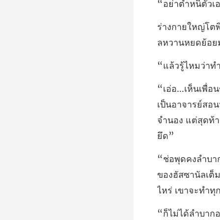
เป็นอาจารย์สอนห
ของฮัสซานัลเต็ม