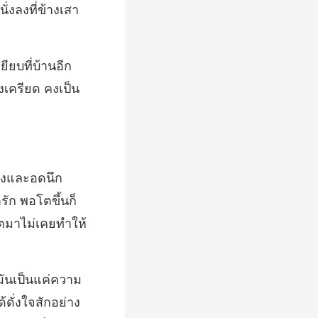
ั่งลงที่ข้างเส
ยียบที่บ้านอีก
ัก พอโตขึ้นก็
้ดั่งใจสักอย่าง