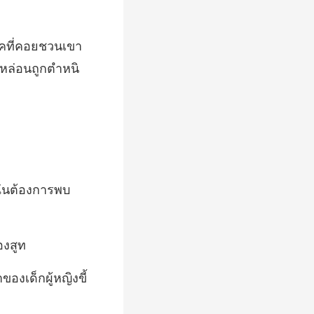
ี่คอยชวนเขา
องเด็กผู้หญิงขี้