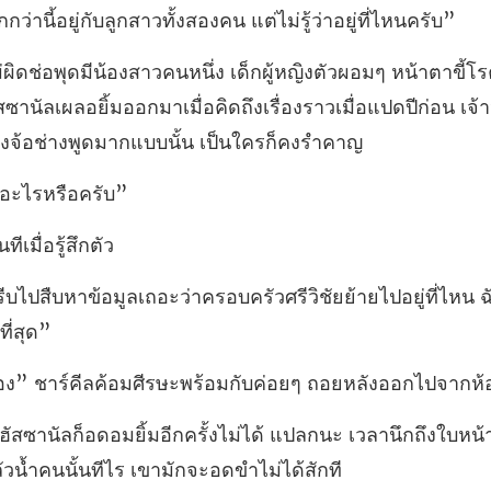
็กกว่า
านัลเผลอยิ้มออกมาเมื่อคิดถึงเรื่องราวเมื่อแปดปีก่
มอะไ
ันทีเมื
่าครอบครัวศรีวิชัยย้ายไปอยู่ที่ไหน
ีลค้อมศีรษะพร้อมกับค่อย
ด้ แปลกนะ เวลานึกถึงใบหน้าข