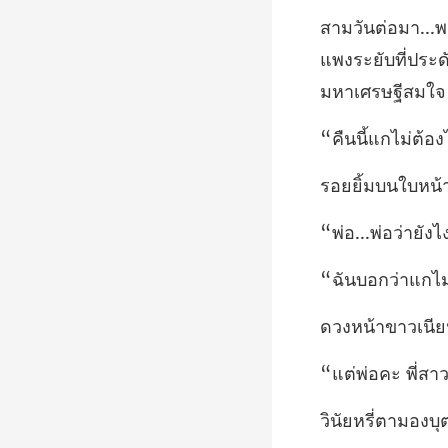
แพงระยับที่ประดั
พ่อว่ายั
งบุ