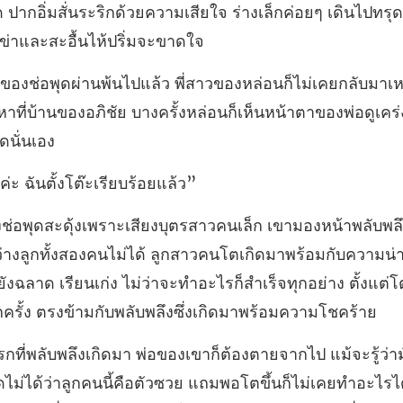
ียใจ ร่างเล็กค่อยๆ เดินไปทรุดน
าเห
ปหาที่บ้านของอภิชัย บางครั้งหล่
ค่ะ ฉันตั้งโต๊
งสองคนไม่ได้ ลูกสาวคนโตเกิดมาพร้อมกับความน่าร
ังฉลาด เรียนเก่ง ไม่ว่าจะทำอะไรก
ี้คือตัวซวย แถมพอโตขึ้นก็ไม่เคยทำอะไรได