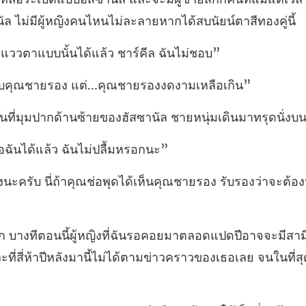
วตาแบบนั้นได้แล้ว
ณชายรอง แต่...คุณชา
านซ้ายของฮัสซานัล ชายหนุ่มเดิน
อฉันได้แล้ว ฉัน
ณช่อพุดได้เห็นคุณชายรอง รับรอง
จจะมีสามี
่สี่ห้าปีหลังมานี้ไ