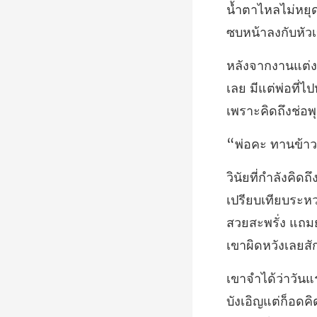
เลย มีแต่พ่อที่ไ
สวยสะพรั่ง แถมย