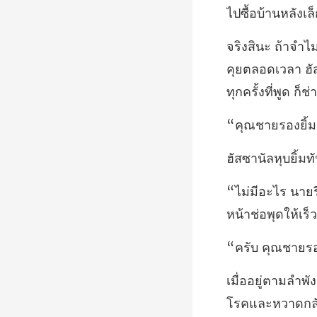
ไปซื้อบ้านหลังเล
คุยตลอดเวลา ฮัสซ
องยิ้
ยิ้มท
โรคแ