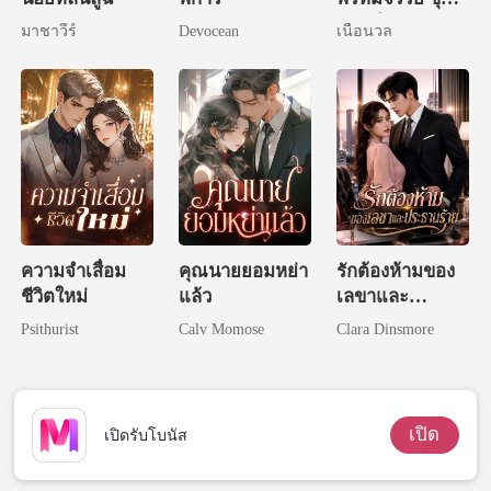
ทัณฑ์ทราย
มาชาวีร์
Devocean
เนื้อนวล
ความจำเสื่อม
คุณนายยอมหย่า
รักต้องห้ามของ
ชีวิตใหม่
แล้ว
เลขาและ
ประธานร้าย
Psithurist
Calv Momose
Clara Dinsmore
เปิด
เปิดรับโบนัส