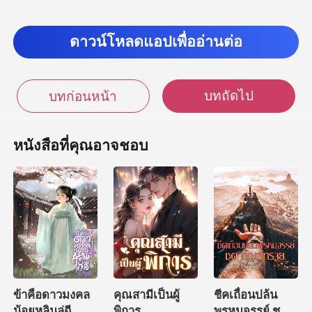
ดาวน์โหลดแอปเพื่ออ่านต่อ
บทถัดไป
บทก่อนหน้า
หนังสือที่คุณอาจชอบ
ข้าคือดาวมงคล
คุณสามีเป็นผู้
ชีคเถื่อนปล้น
น้อยหลินลู่ฉี
พิการ
พรหมจรรย์ ชุด