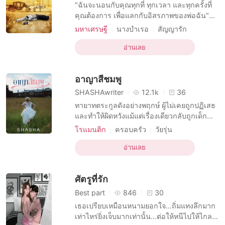
เรื่องสั้นคัดสรร
"ฉันจะนอนกับคุณทุกที่ ทุกเวลา และทุกครั้งที่
คุณต้องการ เพื่อแลกกับอิสรภาพของพ่อฉัน"
"แล้วถ้าผมไม่ตกลงล่ะ" ในที่สุดเขาก็พูดออกมา
มหาเศรษฐี
นางบำเรอ
สัญญารัก
จนได้ ยาหยีก้มหน้าซ่อนความเจ็บช้ำเอาไว้จน
บทบาทที่เป็นผู้ใหญ่ ชาย
โรแมนติก
มิด ก่อนจะเงยหน้าขึ้นอีกครั้งและพูดออกไป
อ่านเลย
ความปรารถนาทางเพศ
ทาสทางเพศ
เสียงแผ่วเบา "ฉันจะให้คุณดูสินค้าก่อน
มาเฟีย
กับดัก
โดนบังคับมาหลงรัก
ก็ได้...แล้วค่อยตัดสินใจ" เมื่อบิดาของตนเป็น
อาญาสีชมพู
โจรขโมยเพช
SHASHAwriter
12.1k
36
ทายาทตระกูลดังอย่างพฤกษ์ ผู้ไม่เคยถูกปฏิเสธ
และทำให้ผิดหวังแม้แต่เรื่องเดียวกลับถูกเด็ก
สาวบ้านนอกที่ชื่อน้องเหนือหักหน้าด้วยการไป
โรแมนติก
ครอบครัว
วัยรุ่น
หลงใหลชื่นชมอริของตนเองอย่างเชียร ใส ซื่อ
คู่สามีภรรยา
กับดัก
บริสุทธิ์ผุดผาดนั่นมารยาชัดๆ เมื่อถึงแก่เวลา
อ่านเลย
ความสัมพันธ์ในครอบครัวที่ซับซ้อน
เขาจึงตามมาลงอาญากับเธอ แต่ไฉนเลยถึง
กลายเป็นอาญาสีชมพูไปได้ ใครคาดหวัง
ศัตรูที่รัก
นางเอกใสซื่อบริส
Best part
846
30
เธอเปรียบเหมือนหนามยอกใจ...ถิ่มแทงลึกมาก
เท่าไหร่ยิ่งเจ็บมากเท่านั้น...ต่อให้หนีไปให้ไกล