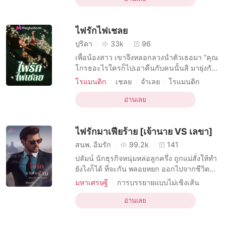
มากขึ้น “เอ๊ะ...หรือว่าแค่นี้คุณภีมะไม่กล้า ไม่
เป็นไรค่ะดิฉันก็คิดเอาไว้อยู่แล้วเชียว” ห
ไฟรักไฟเชลย
ปูริดา
33k
96
เพื่อน้องสาว เขาจึงหลอกลวงนำตัวเธอมา “คุณ
โกรธอะไรใครก็ไปเอาคืนกับคนนั้นสิ มายุ่งกับ
ฉันทำไม ปล่อยฉันนะไอ้วายร้าย!” “เผอิญว่าฉัน
โรแมนติก
เชลย
จำเลย
โรแมนติก
ดันอยากได้เธอด้วยผิง ก็เธอมันขาวอวบยั่วยวน
นิยายอีโรติก
กับดัก
การลักพาตัว
ราคะใช่ย่อยนิ แค่จับลูบไล้หน่อยเดียวก็พร้อมจะ
อ่านเลย
ร้อนเป็นไฟแล้ว” ชายหนุ่มลูบไล้ฝ่ามืออุ่นร้อน
บนลำตัวกลมกลึง สะกิดเอากระดุมหลุดออก
ไฟรักมาเฟียร้าย [เจ้านาย VS เลขา]
จากราง
สนพ. อิ่มรัก
99.2k
141
ปลัมน์ นักธุรกิจหนุ่มหล่อลูกครึ่ง ถูกแม่สั่งให้ทำ
ยังไงก็ได้ ที่จะกัน พลอยหยก ออกไปจากชีวิต
น้องชายของเขา แต่หารู้ไม่ว่า พอถึงคราวของ
มหาเศรษฐี
การบรรยายแบบไม่เชิงเส้น
ตัวเอง เขากลับกันเธอออกจากชีวิตตัวเองไม่ได้
บทบาทที่มีเสน่ห์ ชาย
ครอบครัว
กับดัก
ซ้ำร้ายไปกว่านั้นก็คือ เขาไม่อาจจะมีชีวิตอยู่ได้
อ่านเลย
นางเอกเก่งกาจ
ที่ทำงาน
โดยไม่มีเธอ ----------------------- “ปวด
แผลจัง สงสัยต้องนอนพัก คุณล่