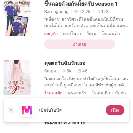
ขึ้นดอยด้วยกันมั้ยครับ season 1
Baixinghong
22.7k
123
“หมี่ขาว” สาววิศวะที่โสดขึ้นดอยเป็นปีที่สาม
เธอไม่ได้คาดหวังว่าตัวเองจะเป็นคนนั้น แต่ทว่า
เพราะคำท้าที่รับปากเพื่อนด้วยความคึกคะนอง
ผจญภัย
คาสโนวา
วัยรุ่น
โรแมนติก
ทำให้เธอตกปากรับคำชวนของ “เก้าอี้” ตัว
วิศวกรชาย
กับดัก
แกล้งทำเป็นคนรัก
ละครลับของภาควิชาวิศวกรรมไฟฟ้า ซึ่งวันนี้
อ่านเลย
เขากลายเป็นพี่ปีสี่ ผูดผ้าคาด SOTUS สีแดง
และวิ่งถือธงเกียร์นำขึ้นดอย เพียงเพราะเขาเดิน
ดุจตะวันฉันรักเธอ
มาท
ลิลเอง
5k
46
"ผมแปลกใจจริงๆ นะ ทำไมถึงอยู่เป็นโสดมาจน
อายุป่านนี้ ดูเหมือนจะไม่เคยมีข่าวกับผู้ชายด้วย
สิ หรือว่ามี?” “ไม่มีหรอกค่ะ ตะวันมีเพื่อนผู้ชาย
โรแมนติก
ครอบครัว
โรแมนติก
กับดัก
นับคนได้ แล้วก็เป็นเพื่อนกันจริงๆ อีกอย่าง
รักแรก
ตะวันไม่ชอบออกงาน เบื่อสังคมสวมหน้ากาก
อ่านเลย
เปิด
เข้าหากัน ที่ตะวันไปอยู่บ้านสวนกับน้าแหววก
เปิดรับโบนัส
ระทั่งได้พบคุณ ไม่ใช่ครั้งแรกหรอกนะคะ ตะวั
ทัณฑ์รักสวาทร้าย
ปูริดา
5.1k
35