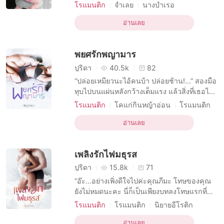
เเค่ไหน เธอก็คงวนเวียนอยู่ในความคิดเเละ
โรแมนติก
จำเลย
นางบำเรอ
หัวใจของฉันอยู่เสมอ....ศัตรูที่รัก
บทบาทที่เฉยเมย ชาย
อ่านเลย
บทบาทที่มีเสน่ห์ หญิง
นิยายอีโรติก
ความปรารถนาทางเพศ
ทาสทางเพศ
พยศรักพญามาร
มหาเศรษฐี
การอยู่กินด้วยกัน
กับดัก
ปูริดา
40.5k
82
“ปล่อยเหมียวนะไอ้คนบ้า ปล่อยช้าน!...” สองมือ
ทุบไปบนแผ่นหลังกว้างเต็มแรง แล้วสิ่งที่เธอได้
กลับมาเรียกน้ำตาให้หยดไหลออกจากสองเบ้า
โรแมนติก
โคแก่กินหญ้าอ่อน
โรแมนติก
ได้อีกชุดใหญ่ เผียะ!! เผียะ!! “ถ้ายังขืนทำตัวเรื่อง
นิยายอีโรติก
เพลย์บอย
เมียเก็บ
กับดัก
มากมีปัญหาอีกนะแมวเหมียว ฉันตีไม่เลี้ยงแน่
อ่านเลย
การปลอมตัว
คราวนี้แหละจะนั่งไม่ได้เป็นวันๆ เชียวละ” ขู่
เสียงลอดไรฟัน “ไอ้คนใจร้าย ไอ้พี
เพลิงรักไฟมธุรส
ปูริดา
15.8k
71
“อ๊ะ...อย่างเพิ่งดีใจไปค่ะคุณภีมะ โทษของคุณ
ยังไม่หมดนะคะ นี่ก็เป็นเพียงบทลงโทษแรกที่
คุณจะได้รับจากการหลอกลวงดิฉัน ที่ดิฉันก็ยัง
โรแมนติก
โรแมนติก
นิยายอีโรติก
จำได้อีกว่าคุณได้ทำความผิดอะไรไว้บ้าง” โรสริ
กับดัก
แอบรัก
นทร์ยิ้มกว้าง ดวงตาเป็นประกายสดชื่นแจ่มใส
อ่านเลย