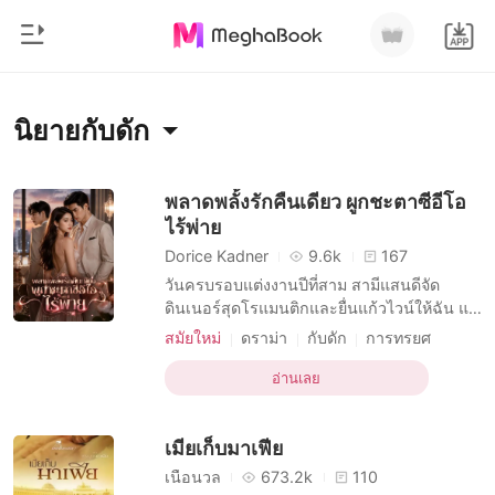
0
หน้าแรก
นิยายกับดัก
เติมเงิน
หมวดหมู่
พลาดพลั้งรักคืนเดียว ผูกชะตาซีอีโอ
ไร้พ่าย
สมัยใหม่
ประวัติการอ่าน
Dorice Kadner
9.6k
167
ประวัติศาสตร์
วันครบรอบแต่งงานปีที่สาม สามีแสนดีจัด
ออกจากระบบ
ดินเนอร์สุดโรแมนติกและยื่นแก้วไวน์ให้ฉัน แต่
โรแมนติก
พอรู้สึกตัวอีกที ฉันกลับตื่นขึ้นมาด้วยสภาพ
สมัยใหม่
ดราม่า
กับดัก
การทรยศ
นิยายวาย
เปลือยเปล่าและบอบช้ำบนเตียงโรงแรมหรู โดย
การข่มขืน
การเข้าใจผิด
ดาวน์โหลดแอป
มีแผ่นหลังของผู้ชายแปลกหน้านอนอยู่ข้างๆ
อ่านเลย
มหาเศรษฐี
แหวนแต่งงานที่เป็นของดูต่างหน้าชิ้นเดียวของ
แม่หายไป ฉันลากร่างกายที่แสนอัปยศกลับบ้าน
รายการ
เมียเก็บมาเฟีย
เพื่อเค้นคว
เนื้อนวล
673.2k
110