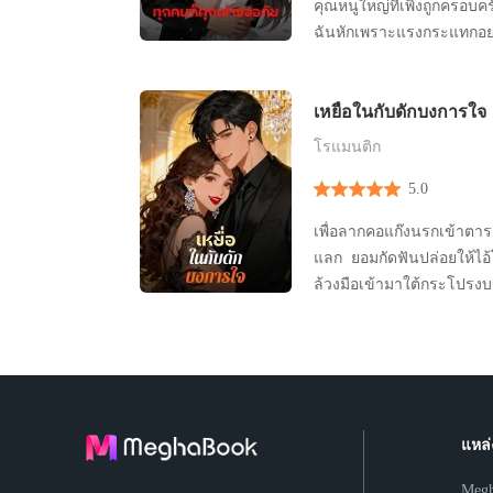
คุณหนูใหญ่ที่เพิ่งถูกคร
ฉันหักเพราะแรงกระแทกอย
ที่ถูกช่วยออกมา ฉันเห็นอ
สามีร้องไห้ “เมื่อกี้พี่
เหยื่อในกับดักบงการใจ
อยากให้ฉันตายในกระแสน
สามีกับพี่ชายมองฉันที่น
โรแมนติก
5.0
เพื่อลากคอแก๊งนรกเข้าตา
แลก ยอมกัดฟันปล่อยให้ไอ
ล้วงมือเข้ามาใต้กระโปรงบน
ฐาน ฉันคิดว่าตัวเองเป็น 'ผู้ล่า' ที่กำลังต้อนแกะ
เข้ากรง แต่ทันทีที่สับกุ
กลับมืดดับลงพร้อมกับถุงดำที่คลุมหัว 
ขึ้นในโกดังค้ามนุษย์ ฉั
แหล่
Meg