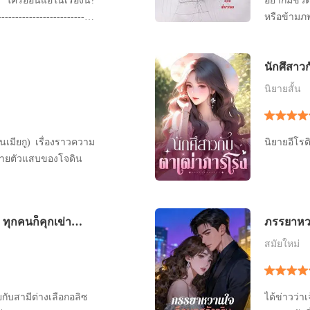
 ใครอ่อนแอในเรื่องนี้?
อยากมีชีว
------------------------
หรือข้ามภ
----------------------- ผู้
คนที่นางรัก
่เธอมี เธอได้รับพื้นที่ที่
ย้อนภพกัน
นักศึสาว
ยไม่รู้ตัวและ
ต้องข้ามเว
ต้องมานั่ง
นิยายสั้น
่นเมียกู) เรื่องราวความ
นิยายอีโรต
องชายตัวแสบของโจดิน
ุกคนก็คุกเข่า
ภรรยาหวา
รักเอาใจ
สมัยใหม่
ยกับสามีต่างเลือกอลิซ
ได้ข่าวว่าเ