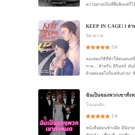
ความตายเป็นที่พึ่งพิงแต่ก็ไ
"อย่าคิดหนีไปจากที่นี่...ถ้าไ
เหี้ยมของชายมาดขรึมอย่างอ
KEEP IN CAGE! l ล่าม
หน้าอย่างข่มขู่ "ท่านจะฆ่าก็ฆ่าเลย สิ้นลมหายใจ
ฟาตินคนนี้จ
นิยายวาย
5.0
จงแสดงวิธีที่ทำให้คนคนหนึ
กาล... สำหรับ คิรินทร์ มันก็
ด้วยตลอดไปก็แค่จับล่าม! จั
ฉันเป็นของพวกเขาทั้ง
โรแมนติก
5.0
หนังสือค่อนข้างมืด มีนิยาย