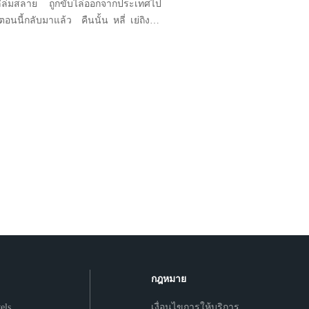
ี่ล่มสลาย ถูกขับไล่ออกจากประเทศไป
นนี้กลับมาแล้ว คืนนั้น หลี่ เย่ถิงจับ
นแล้วกดเธอเข้ากับมุมกำแพงอย่างแรง
ยียบมืดลึก “ฉันอนุญาตเธอตั้งแต่เมื่อ
ยวเว่ยยี่ยิ้มเย้ยเย็น “คุณหลี่ คำคนมัน
คะ เราสองคนจบกัน
กฎหมาย
els
เงื่อนไขการให้บริการ