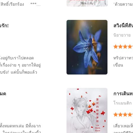
ร้สิทธิ์เรียกร้อง *****
‘ด้วยความสมยอม’ ‘นิช
ม่อยากเจ็บตัว" เสียง
หลงใหลให้ก
านัสเอ่ยขึ้นพร้อมชี้
ไปแล้ว หล
รัก!
สวิงนี้ที่ส
ในเมื่อหัวใ
‘นีรนุช’ ล
นิยายวาย
่งอยู่กับเราไปตลอด
ทริปสวาทว
เรื่องง่าย ๆ อยากให้อยู่
เขื่อน
บขัง! แค่นั้นก็พอแล้ว
หมด
การเดิน
空穿梭
โรแมนติก
ทั้งหมดหกเล่ม มีทั้งฉาก
เสี่ยวเหอ