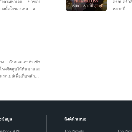
อบครัวตามหาเจอ ขาของ
ครอบครัวล
่างตั้งใจของเธอ ตอน
หลายปี… ตอ
ลิซซบอยู่ในอ้อมแขนของ
เอวเธอแน่
สาวกดฉันไว้ตลอดเลยค่ะ
ดวงตาเย็นเ
้ำหลาก” เมื่อได้ยิน
ไหร่？” เฉี
น่ากลัวนะ
ราง ฉันยอมเอาตัวเข้า
้โรคจิตลูบไล้ต้นขาและ
รถเมล์เพื่อเก็บหลัก
ญแจมือคนร้าย โลกทั้งใบ
เมื่อลืมตาตื่น
งข้อมูล
ลิงค์นำเสนอ
haBook APP
Top Novels
Top Nov