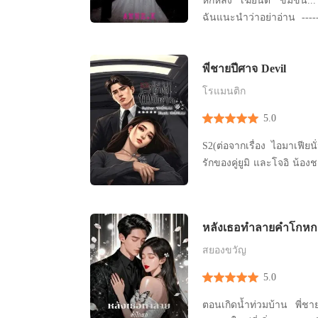
หักหลัง เฆี่ยนตี ข่มขืน...
ฉันแนะนำว่าอย่าอ่าน --------
------------------ -----------
หญิงคนหนึ่งที่ไม่รู้ถึงพลังที
พี่ชายปีศาจ Devil
ไม่มีใครสามารถเข้าไปได้โด
โรแมนติก
5.0
S2(ต่อจากเรื่อง ไอมาเฟียนั
รักของคู่ยูมิ และโจอิ น้
หลังเธอทำลายคำโกหก ท
ขออภัย
สยองขวัญ
5.0
ตอนเกิดน้ำท่วมบ้าน พี่ชา