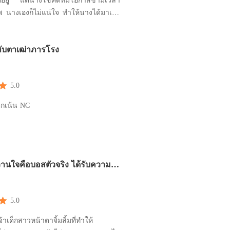
ิตอยู่ แต่นางโชคดีที่มีโอกาสข้ามเวลา
พ นางเองก็ไม่แน่ใจ ทำให้นางได้มาเจอ
อีกครั้ง แต่...เหตุใดผู้อื่นเขาข้ามเวลา
คนละครั้งสองครั้ง แต่พอเป็นนางกลับ
กับตาเฒ่าภารโรง
ลากันทุกครั้งที่นางตื่น ทุกเช้านางจะ
ลุ้นว่าตัวเองจะอาย
5.0
ิกเน้น NC
นใจคือบอสตัวจริง ได้รับความ
สุด ๆ！
5.0
จ้าเด็กสาวหน้าตาจิ้มลิ้มที่ทำให้