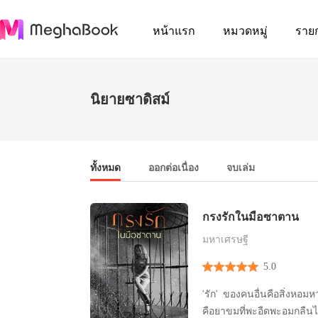
หน้าแรก
หมวดหมู่
ราย
นิยายซาดิสม์
ทั้งหมด
ออกต่อเนื่อง
จบเล่ม
กรงรักในมือซาตาน
มหาเศรษฐี
5.0
'รัก' ของคนอื่นคือสิ่งหอมหวานเสมอ แต่กับเธอมัน
คือยาขมที่พะอืดพะอมกลืนไ