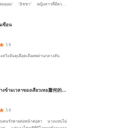
ชา’ หญิงสาวที่มีความ
ับคนที่ไม่คู่ควร ทว่า... หากใจมันหลง
่อนจะทำยังไง ถอยห่าง หรือ ก้าวเข้าหา
ันเขื่อน
จร่ำร้อง และ กายเนื้อต้องการ +++++
ูกสะใภ้ตระก
5.0
งสวิงอันดุเดือดเลือดพล่านกลางสัน
ทางข้ามเวลาของเสี่ยวเหอ蕭何的時
5.0
เห็นคนรักตายต่อหน้าต่อตา นางแทบไม่