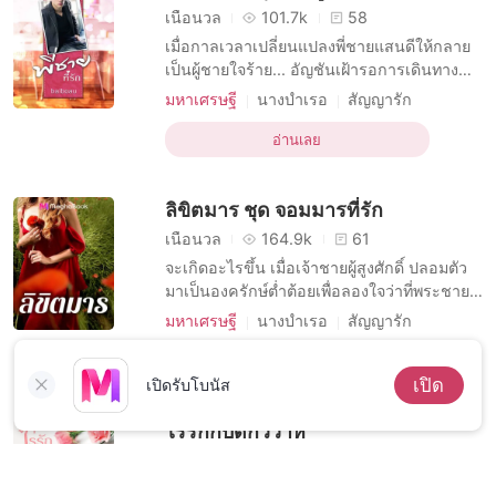
เนื้อนวล
101.7k
58
เมื่อกาลเวลาเปลี่ยนแปลงพี่ชายแสนดีให้กลาย
เป็นผู้ชายใจร้าย... อัญชันเฝ้ารอการเดินทาง
กลับมาของเคียร์ส เบนด์เนอร์ด้วยหัวใจที่เต็ม
มหาเศรษฐี
นางบำเรอ
สัญญารัก
เปี่ยมไปด้วยความภักดี แต่ทันทีที่พบหน้า พี่ชาย
บทบาทที่เป็นชายหล่อ
คนที่เคยแสนดีครั้งในอดีต ก็แสดงทีท่าห่างเหิน
อ่านเลย
บทบาทที่มีเสน่ห์ ชาย
ทาสทางเพศ
เย็นชา และทำราวกับว่าน้องสาวคนนี้เป็นเพียง
มหาเศรษฐี
การแต่งงานกะทันหัน
แค่อากาศที่ไร้ค่า เพราะความเข้าใจผิด ทำ
ลิขิตมาร ชุด จอมมารที่รัก
ความรักในวัยเด็ก
เนื้อนวล
164.9k
61
จะเกิดอะไรขึ้น เมื่อเจ้าชายผู้สูงศักดิ์ ปลอมตัว
มาเป็นองครักษ์ต่ำต้อยเพื่อลองใจว่าที่พระชายา
ในอนาคต และพยายามทำทุกอย่างให้เธอ
มหาเศรษฐี
นางบำเรอ
สัญญารัก
เปลี่ยนใจไม่ยอมแต่งงานกับตัวเอง แต่สุดท้ายก็
บทบาทที่เป็นชายหล่อ
หลงรักเธอหัวปักหัวปำ “จะ... ทำอะไร...” คนถูก
อ่านเลย
บทบาทที่แข็งแกร่ง ชาย
นิยายอีโรติก
เปิด
ถามแสยะยิ้ม มองหล่อนด้วยสายตาลุกเป็นไฟ “ก็
เปิดรับโบนัส
ความปรารถนาทางเพศ
กษัตริย์
เมียเก็บ
จะช่วยสอนการจูบที่ถูกต้องให้ยังไงล่ะ” แล้วคน
ไร่รักกับดักวิวาห์
การมีเพศสัมพันธ์ครั้งแรก
ความปรารถนาอย่างบ้าคลั่ง
เนื้อนวล
14.6k
42
--- เมื่อคุณหนูแสนเอาแต่ใจถูกส่งมาดัดนิสัยใน