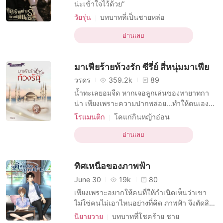
เรื่องสั้นคัดสรร
น่ะเข้าใจไว้ด้วย”
วัยรุ่น
บทบาทที่เป็นชายหล่อ
บทบาทที่มีเสน่ห์ หญิง
คู่นอนคืนเดียว
อ่านเลย
รักวัยรุ่น
พลิกผัน
มาเฟียร้ายท้วงรัก ซีรี่ย์ สี่หนุ่มมาเฟีย
วรดร
359.2k
89
น้ำทะเลยอมจืด หากเจอลูกเล่นของทายาทกา
น่า เพียงเพราะความปากพล่อย...ทำให้ตนเอง
เข้าตาจน!! กาฝาก ที่มารดาเก็บมาอุ้มชู ท่าน
โรแมนติก
โคแก่กินหญ้าอ่อน
เชิดชูเหมือนเด็กนั่นสำคัญหนักหนา มันทำให้
บทบาทที่เป็นชายหล่อ
ครอบครัว
บุตรชายคนเดียวไม่พอใจอย่างแรง ยิ่งมารดายื่น
อ่านเลย
คู่สามีภรรยา
การหนีตามไปกับคนรัก
คำขาด...ไม่ว่าเขาจะไปหัวหกก้นขวิดที่ไหน บท
สุดท้ายเขาก็ต้องกลับมาแต่งงานกับหล่อน นั้น
ทิศเหนือของภาพฟ้า
เป็นเหตุผลเดีย
June 30
19k
80
เพียงเพราะอยากให้คนที่ให้กำเนิดเห็นว่าเขา
ไม่ใช่คนไม่เอาไหนอย่างที่คิด ภาพฟ้า จึงตัดสิน
ใจเก็บเสื้อยัดใส่กระเป๋าไปอยู่ที่ ไร่ทิศเหนือ เป็น
นิยายวาย
บทบาทที่โชคร้าย ชาย