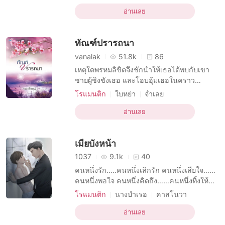
ไร่อ้อยที่ใหญ่ที่ของอำเภอเล็กๆ มีเจ้าของไร่ที่
บทบาทที่เป็นชายหล่อ
R-18
วัยรุ่น
หน้าตาหล่อเหลาจนเขาอิจฉา แต่เสียอย่างเดียว
อ่านเลย
เทพบุตร
รักแรก
คือ ความปากหมา!!! ถ้าไม่ติดว่าเขาต้องอาศัย
อยู่ที่นี่ เขาอยากจะซัดหน้าเขาไปสั
ทัณฑ์ปรารถนา
vanalak
51.8k
86
เหตุใดพรหมลิขิตจึงชักนำให้เธอได้พบกับเขา
ชายผู้ชิงชังเธอ และโอบอุ้มเธอในคราว
เดียวกัน เธอเกิดมาในชาติตระกูลต่ำต้อย มี
โรแมนติก
ใบหย่า
จำเลย
ความสุขตามสถานะ แต่ทุกอย่างกลับแปร
บทบาทที่เป็นชายหล่อ
เปลี่ยนเมื่อญาติเพียงคนเดียวลาจากตลอดกาล
อ่านเลย
บทบาทที่เจียมเนื้อเจียมตัว
คู่สามีภรรยา
เธอถูกอุปการะโดยเศรษฐีซึ่งพิการไม่สามารถ
การมีเพศสัมพันธ์ครั้งแรก
เดินได้ เธอย้ายเข้าไปอยู่ในคฤหาสถ์หลังใหญ่
เมียบังหน้า
หรูหรา โอ่อ่าราวกั
ความรักที่เย็นชา
1037
9.1k
40
คนหนึ่งรัก…..คนหนึ่งเลิกรัก คนหนึ่งเสียใจ……
คนหนึ่งพอใจ คนหนึ่งคิดถึง……คนหนึ่งทิ้งให้
คิดถึง
โรแมนติก
นางบำเรอ
คาสโนวา
บทบาทที่เป็นชายหล่อ
อ่านเลย
บทบาทที่มีเสน่ห์ ชาย
R-18