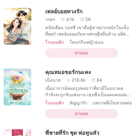
คู่สามีภรรยา
รักร่วมเพศ
เพลย์บอยทวงรัก
การอยู่กินด้วยกัน
การมีเพศสัมพันธ์ครั้งแรก
วรดร
4.1k
58
คลิสเตียน รอสซี เขาคือผู้ชายปากหนักใจแข็ง
ที่สุด!! เพลย์บอยอภิมหาเศรษฐีหมื่นล้าน อดีต
มาเฟีย ‘โรม’ หวันยิหวา เธอคือคนธรรมดาที่
โรแมนติก
โคแก่กินหญ้าอ่อน
หลงเข้าไปในวังวนของเหล่ามาเฟีย ความซวย
บทบาทที่เป็นชายหล่อ
คู่สามีภรรยา
เลยตกอยู่กับคนไม่รู้อิโหน่อิเหน่อย่างเธอ เพราะ
อ่านเลย
การอยู่กินด้วยกัน
ดันทะเล่อทะล่าเข้าไปขวางทางรักของแม่เสือ
ความสัมพันธ์ในครอบครัวที่ซับซ้อน
สาวที่หวงคู่อย่างหนักอย่าง เจนน่า เซมิโอเน่
คุณหมอขอรักนะคะ
‘ลืม’ นั
เนื้อนวล
219.8k
84
เมื่ออาจารย์หมอรูปหล่อว่าที่สามีในอนาคต
กำลังจะถูกจับแต่งงาน เธอซึ่งเป็นมดแดงแฝง
พวงมะม่วงมานานจึงต้องแสดงตัว กลเม็ด หรือ
โรแมนติก
สัญญารัก
บทบาทที่เป็นชายหล่อ
น้ำมันพราย เธอไม่เกี่ยง ขอเพียงแค่ให้ได้คุณ
บทบาทที่เป็นสุภาพบุรุษ
โรแมนติก
หมอสุดหล่อมาเป็นสามีก็พอแล้ว “ท่อนชายถูก
อ่านเลย
นิยายอีโรติก
คู่สามีภรรยา
หมอ ชาย
ไถไถลไปมากับร่องชุ่ม เม็ดสวาทถูกหัวเอ็น
แอบรัก
การแต่งงานกะทันหัน
บดขยี้หลายครั้งจนนิวารินร้องไม่เป็นภาษา และ
พี่ชายที่รัก ชุด พ่อทูนหัว
วินาทีที่รอคอยก