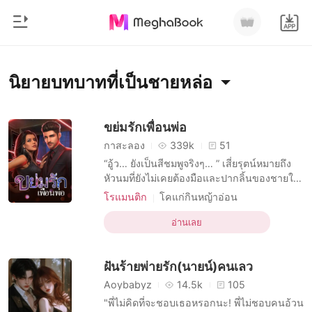
0
หน้าแรก
นิยายบทบาทที่เป็นชายหล่อ
เติมเงิน
หมวดหมู่
ขย่มรักเพื่อนพ่อ
กาสะลอง
339k
51
สมัยใหม่
ประวัติการอ่าน
“อู้ว… ยังเป็นสีชมพูจริงๆ… ” เสี่ยรุตน์หมายถึง
ประวัติศาสตร์
หัวนมที่ยังไม่เคยต้องมือและปากลิ้นของชายใด
มาก่อน รีบกดริมฝีปากครอบดูดลนลานราวกับ
ออกจากระบบ
โรแมนติก
โรแมนติก
โคแก่กินหญ้าอ่อน
ไม่เคยเจอมาก่อน “อื๊อออ… ” น้ำหวานพยายาม
บทบาทที่เป็นชายหล่อ
นิยายวาย
ข่มกลั้นเสียงร้อง ทว่ามันยิ่งทำให้เสี่ยรุตน์
อ่านเลย
บทบาทที่มีเสน่ห์ หญิง
R-18
ดาวน์โหลดแอป
ชอบใจ กดใบหน้าซุกไซ้เต้าเนื้อพร้อมกับวนลิ้น
มหาเศรษฐี
นิยายอีโรติก
ทาสทางเพศ
มหาเศรษฐี
รัดเลียรอบเม็ดทับทิมสีชมพู ชูชันขึ้นมาด้วยควา
ฝันร้ายพ่ายรัก(นายน์)คนเลว
การมีเพศสัมพันธ์ครั้งแรก
รายการ
Aoybabyz
14.5k
105
"พี่ไม่คิดที่จะชอบเธอหรอกนะ! พี่ไม่ชอบคนอ้วน