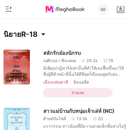
0
หน้าแรก
นิยายR-18
เติมเงิน
หมวดหมู่
สลักรักอ๋องนักรบ
ณศิกมล / ซินเหมย
29.2k
79
สมัยใหม่
ประวัติการอ่าน
มีเพียงปาฏิหาริย์เท่านั้นที่ทำให้เธอฟื้นขึ้นมาได้
ประวัติศาสตร์
ซึ่งผู้ที่ทำหน้าที่นั้นได้ดีที่สุดก็คือยมทูตรับส่ง
วิญญาณ เขารีบตามหาวิญญาณของเธอเพื่อ
ออกจากระบบ
โรแมนติก
เมืองแฟนตาซี
ย้อนอดีต
พากลับเข้าร่างโดยเร็วที่สุด แต่ทุกอย่างก็สาย
บทบาทที่เฉยเมย หญิง
นิยายวาย
เกินแก้เพราะเขาเจอเธอเมื่อร่างของเธอถูกเผา
อ่านเลย
บทบาทที่เป็นผู้ใหญ่ ชาย
R-18
ดาวน์โหลดแอป
ไปแล้ว ทางเดียวที่จะแก้ไขความผิดก็คือต้องส่ง
มหาเศรษฐี
โรแมนติก
คู่สามีภรรยา
การหย่าร้าง
เธอกลับไปในร่างของคนอื่นที่เพิ่งห
สาวแม่บ้านกับหนุ่มเจ้าเล่ห์ (NC)
ย้อนยุค
จีนโบราณ
รายการ
ด้ายสปันโพลี
13.5k
20
แวววรรณ สาวน้อยที่มีความสวยเซ็กซี่อย่างไม่รู้