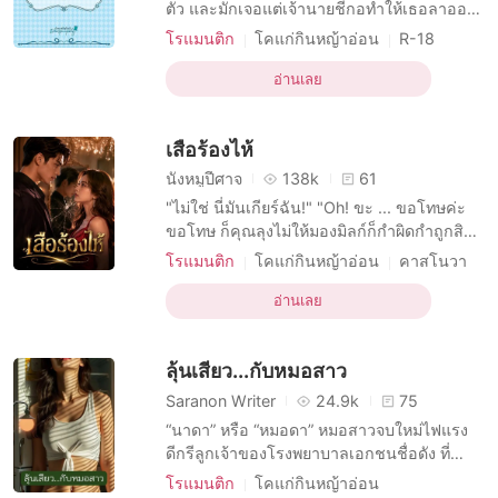
เรื่องสั้นคัดสรร
ตัว และมักเจอแต่เจ้านายชีกอทำให้เธอลาออก
จากงาน จนตกงาน และเพื่อนๆ ก็ช่วยแนะนำ
โรแมนติก
โคแก่กินหญ้าอ่อน
R-18
แอปฯแม่บ้าน ที่ทำไปทำมารายได้งามกว่าที่คิด
แม่บ้าน หญิง
และอุตส่าห์หลีกเลี่ยงหนุ่มๆ แต่ก็ไม่รอดเมื่อมา
อ่านเลย
ทำงานแม่บ้านที่ห้องคอนโดห้องหนึ่ง ที่มีเจ้าของ
ห้องเป็นหนุ่มหล่อใจดี อัครวินท์ หนุ่มเจ้า
เสือร้องไห้
นังหมูปีศาจ
138k
61
"ไม่ใช่ นี่มันเกียร์ฉัน!" "Oh! ขะ ... ขอโทษค่ะ
ขอโทษ ก็คุณลุงไม่ให้มองมิลก์ก็กำผิดกำถูกสิคะ
แล้วข้ามมาทำไมตอนรถไม่นิ่งละคะ" "ใครมัน
โรแมนติก
โคแก่กินหญ้าอ่อน
คาสโนวา
จะไปคิด ว่าเธอจะคิดทำมิดีมิร้ายกับฉันเล่า" "มิ
บทบาทที่เฉยเมย หญิง
ลก์เหรอคะ ที่คิดทำมิดีมิร้ายกับคุณลุงน่ะ ไม่ใช่
อ่านเลย
บทบาทที่มีเสน่ห์ ชาย
R-18
โรแมนติก
ใช่คุณลุงเหรอคะ มาสอนมิลก์ขับรถแท้ๆ ตรง
การมีเพศสัมพันธ์ครั้งแรก
นั้นยังจะตั้งอยู่อีก"
ลุ้นเสียว...กับหมอสาว
โดนบังคับมาหลงรัก
Saranon Writer
24.9k
75
“นาดา” หรือ “หมอดา” หมอสาวจบใหม่ไฟแรง
ดีกรีลูกเจ้าของโรงพยาบาลเอกชนชื่อดัง ที่
บุคลิกภายนอกดูเข้มขรึมจริงจัง แต่ลึก ๆ แล้ว
โรแมนติก
โคแก่กินหญ้าอ่อน