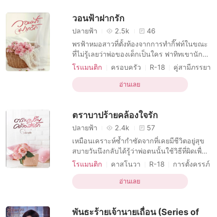
อ๋องจอมโหด สามารถอ่านแยกกันได้ค่ะ แต่ถ้า
วอนฟ้าฝากรัก
หากอยา
ปลายฟ้า
2.5k
46
พรฟ้าหมอสาวที่ตั้งท้องจากการทำกิ๊ฟท์ในขณะ
ที่ไม่รู้เลยว่าพ่อของเด็กเป็นใคร ฟาทิทเขานัก
ธุรกิจที่บ้างานจนจนไม่คิดจะมีครอบครัวหากจะ
โรแมนติก
ครอบครัว
R-18
คู่สามีภรรยา
มีทายาทก็คงต้องใช้วิธีทาง
การอยู่กินด้วยกัน
การตั้งครรภ์
วิทยาศาสตร์...ติดตามความสนุกได้ในเรื่องเลย
อ่านเลย
นะคะ เรื่องวอนฟ้าฝากรัก พระเอก ฟาทิท เขา
คนที่เป็นถึงประธานใหญ่ของบริษัทผลิตปิโตร
ตราบาปร้ายคล้องใจรัก
เลี่ยมเป็นทายาทคนเดียวข
ปลายฟ้า
2.4k
57
เหมือนเคราะห์ซ้ำกำซัดจากที่เคยมีชีวิตอยู่สุข
สบายวันนึงกลับได้รู้ว่าพ่อตนนั้นใช้วิธีที่ผิดเพื่อ
แย่งสมบัตินี้มาเป็นของตนและทุกอย่างก็หมดสิ้น
โรแมนติก
คาสโนวา
R-18
การตั้งครรภ์
ภายในพริบตาเธอเหลือแต่ตัวคนเป็นพ่อก็มาฆ่า
อดีตอันน่าเศร้า
ตัวตายหนีความผิดแถมคนหัวอ่อนอย่างเธอกลับ
อ่านเลย
ต้องมาเจอเพื่อนที่ไม่จริงใจหลอกให้มาขายตัว
จนตั้งท้องอีก ... เรื่องราวหลังจากนี้สอ
พันธะร้ายเจ้านายเถื่อน (Series of