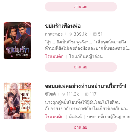
เธอกลับชอบเรื่องเสียว ๆ และเรื่องตื่นเต้น
บทบาทที่มีเสน่ห์ หญิง
R-18
เพื่อนเซ็กส์
กระตุ้นราคะในแบบที่ใครก็นึกไม่ถึง มาติดตาม
อ่านเลย
ทาสทางเพศ
การมีเพศสัมพันธ์ครั้งแรก
เรื่องราวของเธอได้ใน “ลุ้นเสียว...กับหมอสาว”
ความสัมพันธ์ลับ
คู่นอนคืนเดียว
ขย่มรักเพื่อนพ่อ
กาสะลอง
339.1k
51
“อู้ว… ยังเป็นสีชมพูจริงๆ… ” เสี่ยรุตน์หมายถึง
หัวนมที่ยังไม่เคยต้องมือและปากลิ้นของชายใด
มาก่อน รีบกดริมฝีปากครอบดูดลนลานราวกับ
โรแมนติก
โคแก่กินหญ้าอ่อน
ไม่เคยเจอมาก่อน “อื๊อออ… ” น้ำหวานพยายาม
บทบาทที่เป็นชายหล่อ
ข่มกลั้นเสียงร้อง ทว่ามันยิ่งทำให้เสี่ยรุตน์
อ่านเลย
บทบาทที่มีเสน่ห์ หญิง
R-18
ชอบใจ กดใบหน้าซุกไซ้เต้าเนื้อพร้อมกับวนลิ้น
นิยายอีโรติก
ทาสทางเพศ
มหาเศรษฐี
รัดเลียรอบเม็ดทับทิมสีชมพู ชูชันขึ้นมาด้วยควา
จอมเสเพลอย่างท่านอย่ามาเกี้ยวข้า!
การมีเพศสัมพันธ์ครั้งแรก
ซีไซต์
111.2k
117
นางถูกคู่หมั้นโยนทิ้งให้ผู้อื่นโดยไม่ไยดีจน
อับอาย เขายังประกาศก้องไม่เกี่ยวข้องกับนาง
อีก เหตใดยามนี้เขาจึงพยายามเข้ามาวุ่นวายกับ
โรแมนติก
มีเสน่ห์
บทบาทที่เป็นผู้ใหญ่ ชาย
นางนักไสหัวไปให้พ้นเจ้าคนเสเพลข้าไม่มีวัน
R-18
ย้อนยุค
ดราม่า
จีนโบราณ
หลงกลสนใจเจ้าเป็นอันขาด! นิยายเรื่องนี้เป็น
อ่านเลย
ภาคต่อของนิยายเรื่อง สองสามีของข้าคือท่าน