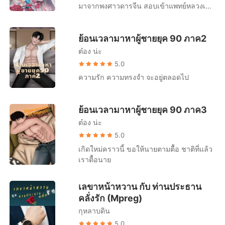
ดูแล อยากให้แต่งงาน เขาก็แต่งให้แล้ว แต่ถ้า
มาจากพงศาวดารจีน สอบเข้าแพทย์หลวงเมื่อ
หลังแต่งงานแล้วอย่ามาก้าวก่ายเรื่องของเขา
อายุสิบสี่ แต่งงานตอนอายุสิบเจ็ด เสียมารดา
ก็แล้วกัน พีรฉัตร ศิริวงศ์ไพโรจน์ อายุ 24 ปี
ไปด้วยอายุสิบเก้า เสียคนรักไปตอนอายุยี่สิบ
หนุ่มนักเรียนนอกด้านการบริหารอาหารและ
ย้อนเวลามาหาผู้ชายยุค 90 ภาค2
ห้าแล้วยังต้องถูกนำตัวไปสังเวยให้เหล่าอสูร
เครื่องดื่มจากฝรั่งเศส ที่กลับบ้านมาโดน
ตอนอายุยี่สิบหก เกือบถูกจับกินทั้งเป็นแต่รอด
ต๋อง น่ะ
เซอร์ไพรส์ จากพี่สาวที่หนีการแต่งงาน ทำให้
มาได้ แต่เจ้าสัตว์เทพนั้นยังไม่รามือกับเขา
5.0
เขาต้องทำหน้าที่เป็นเมียตัวแทนทั้งที่ไม่รู้จัก
อยู่ดี หาเรื่องจะจับเขากินไม่เว้นวัน! สวรรค์!
เจ้าบ่าวเลยแต่ต้องมาอยู่ ด้วยกันใช้ชีวิตสามี
ความรัก ความทรงจำ จะอยู่ตลอดไป
นี่เขายังต้องเจออะไรอีก!?
ภรรยาเพื่อรอวันหย่า
ย้อนเวลามาหาผู้ชายยุค 90 ภาค3
ต๋อง น่ะ
5.0
เกิดใหม่คราวนี้ ขอให้นายตามตื้อ ชาติที่แล้ว
เราตื้อนาย
เลขาหน้าหวาน กับ ท่านประธาน
คลั่งรัก (Mpreg)
กุหลาบดิน
5.0