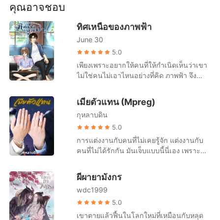
อนุชายาของชินอ๋องผู้ทรงอำนาจ แม้จะเป็น
คุณอาจชอบ
ชายก็ยังไม่วายถูกริษยา กลั้นแกล้งต่างๆ
นานา เคราะห์ซ้ำกรรมซัดยังถูกใส่ร้ายว่า
ทิศเหนือของภาพฟ้า
คบชู้ ต้องโทษโบยยี่สิบไม้ และไม้ที่ยี่สิบนั้นผู้
June 30
โบยจงใจฟาดใส่ศีรษะ ของเขา กะให้ถึงตาย!
5.0
เพียงเพราะอยากให้คนที่ให้กำเนิดเห็นว่าเขา
ไม่ใช่คนไม่เอาไหนอย่างที่คิด ภาพฟ้า จึง
ตัดสินใจเก็บเสื้อยัดใส่กระเป๋าไปอยู่ที่ ไร่ทิศ
เหนือ เป็นไร่อ้อยที่ใหญ่ที่ของอำเภอเล็กๆ มี
เมียตัวแทน (Mpreg)
เจ้าของไร่ที่หน้าตาหล่อเหลาจนเขาอิจฉา แต่
กุหลาบดิน
เสียอย่างเดียวคือ ความปากหมา!!! ถ้าไม่ติด
ว่าเขาต้องอาศัยอยู่ที่นี่ เขาอยากจะซัดหน้า
5.0
เขาไปสักที ถึงปากของ ทิศเหนือ จะร้าย แต่
การแต่งงานกับคนที่ไม่เคยรู้จัก แต่งงานกับ
ความใจดีก็มีอยู่เต็มเปี่ยม ทิศเหนือเป็นคนที่
คนที่ไม่ได้รักกัน มันเจ็บแบบนี้นี่เอง เพราะ
สอนเขาทุกอย่าง ค่อยให้กำลังใจเขาในวันที่
ไม่มีสถานะอะไร นอกจากเป็นเมียตัวแทน นิล
ท้อแท้ เขาคือพี่ชายคนหนึ่งที่เขาอยากเก็บทิศ
กาฬ ธีรวัฒนาวัฒน์ อายุ 32 ปี ศัลยแพทย์
ผีผายามังกร
เหนือเอาไว้กับตัวเอง เพราะเขาคือ ทิศเหนือ
หนุ่มหล่อมือหนึ่งพ่วงตำแหน่งเจ้าของโรง
ของภาพฟ้า
wdc1999
พยาบาลเอกชนชื่อดังโดนผู้เป็นพ่อจับแต่งงาน
กับลูกสาวเพื่อนสนิท เพราะมัวแต่ทำงาน
5.0
ทำให้พ่อกลัวว่าลูกชายแก่ตัวมาจะไม่มีคน
เขาตายแล้วฟื้นในโลกใหม่ที่เหมือนกับหลุด