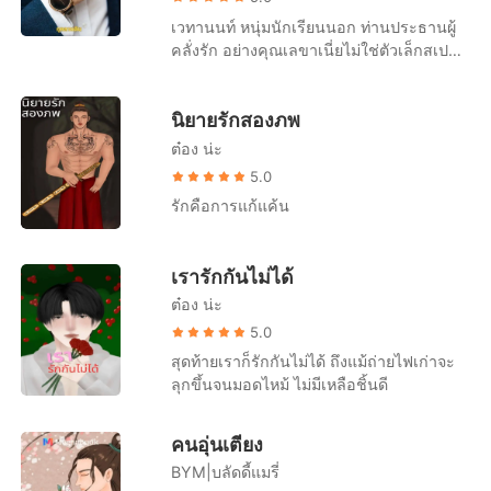
เวทานนท์ หนุ่มนักเรียนนอก ท่านประธานผู้
คลั่งรัก อย่างคุณเลขาเนี่ยไม่ใช่ตัวเล็กสเปค
เขา ปากแซ่บเกิน ยิ้มอ่อยได้ทุกคนยกเว้นเขา
ที่เป็นเจ้านาย คนแบบนี้เขาไม่มีทางชอบเด็ด
นิยายรักสองภพ
ขาด นวพรรษ เลขาหน้าหวานหล่อแบบโอป
ป้า ยิ้มทีทำเอาแฟนคลับคลั่ง ท่านประธานน่ะ
ต๋อง น่ะ
เหรอ คนอะไรหน้าตาก็ดีแต่นิสัยไม่ได้ดีไปกับ
5.0
หน้าตา สงสารคนที่จะมาเป็นแฟนจริงๆ
รักคือการแก้แค้น
เรารักกันไม่ได้
ต๋อง น่ะ
5.0
สุดท้ายเราก็รักกันไม่ได้ ถึงแม้ถ่ายไฟเก่าจะ
ลุกขึ้นจนมอดไหม้ ไม่มีเหลือชิ้นดี
คนอุ่นเตียง
ฺBYM|บลัดดี้แมรี่