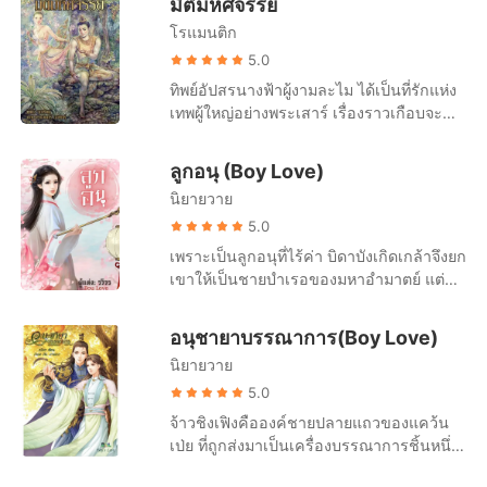
มิติมหัศจรรย์
เรื่องสั้นคัดสรร
เขาได้ก็ไม่มีปัญญาจะเลี้ยงดูเขา จึงนำเด็ก
โรแมนติก
น้อยไปขายให้แก่จวนชินอ๋อง ด้วยราคา 20
ตำลึงเงิน นับแต่นั้น...อาเฟยก็เติบโตขึ้นมา
5.0
พร้อมกับปณิธานว่า จะเก็บเงินไถ่ตัวของ
ทิพย์อัปสรนางฟ้าผู้งามละไม ได้เป็นที่รักแห่ง
ตนเอง และสร้างเนื้อสร้างตัว เป็นอิสระและ
เทพผู้ใหญ่อย่างพระเสาร์ เรื่องราวเกือบจะ
แข็งแกร่ง!!! แต่อนิจจา...ปณิธานของอาเฟย
ราบรื่นแล้ว ถ้านางจะไม่เป็นที่รักแห่งองค์
ถูกอ๋องสี่ ผู้มีร่างสูงใหญ่แข็งแรง กล้ามเนื้อ
พระอังคารเทพแห่งสงครามผู้แกร่งกร้าวด้วย
ลูกอนุ (Boy Love)
ทรงพลัง คอยบั่นทอน ด้วยการจับอาเฟยหนีบ
ดังนั้นสงครามแห่งสวรรค์จึงบันเกิด!
รักแร้!!! อาเฟย เป็นนิยายเน้นฮา ไม่เน้นสาระ
นิยายวาย
รี้ดทุกท่านถ้าพร้อมแล้ว เชิญอ่านกันเลยค่ะ
5.0
เพราะเป็นลูกอนุที่ไร้ค่า บิดาบังเกิดเกล้าจึงยก
เขาให้เป็นชายบำเรอของมหาอำมาตย์ แต่
มหาอำมาตย์เกิดหัวใจวายตายในคืนเข้าหอ
ทำให้เขาถูกตราหน้าว่าร่านราคะ และจะจับ
อนุชายาบรรณาการ(Boy Love)
เขาฝังทั้งเป็น!
นิยายวาย
5.0
จ้าวชิงเฟิงคือองค์ชายปลายแถวของแคว้น
เป่ย ที่ถูกส่งมาเป็นเครื่องบรรณาการชิ้นหนึ่ง
แก่แคว้นหนาน ถูกเหยียดหยามให้เป็นแค่