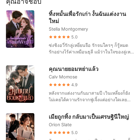
คุณอาจชอบ
เรื่องสั้นคัดสรร
ใจเธอไปก่อน ครึ่งปีข้างหน้าเราค่อยแต่งงาน
ใหม่” เขาคิดว่าสือเนี่ยนจะรออยู่ที่เดิมตลอด
ทิ้งหมั้นเพื่อรักเก่า งั้นฉันแต่งงาน
แต่เธอได้ตาสว่างแล้ว น้ำตาแห้งสนิท หัวใจ
ใหม่
สือเนี่ยนก็แตกสลายไปแล้วด้วย การหย่า
Stella Montgomery
ปลอมๆ สุดท้ายกลายเป็นจริง ทำแท้งลูก เริ่ม
ต้นชีวิตใหม่ สือเนี่ยนจากไปโดยไม่หันกลับมา
5.0
อีก แต่ลู่เยียนจือกลับเสียสติ ต่อมา ได้ยินว่า
ซ่งชิงอวี่รักลู่เหยี่ยนจือ รักจนใครๆ ก็รู้หมด
คุณชายลู่ผู้มีอิทธิพลนั้นก็อยู่นิ่งๆ ต่อไปไม่ได้
รักอย่างไร้ค่าเหมือนธุลี แม้ว่าในใจของลู่เหยี่
ขับรถเมอร์เซเดส-เบนซ์ไล่ตามเธออย่างบ้า
ยนจือมีแต่คนรักเก่าก็ตาม แม้ว่าเขาจะใช้
คลั่ง เพียงเพื่อขอให้เธอเหลือบมองเขาอีก
เวลาส่วนใหญ่ในแต่ละปีไปกับคนรักเก่าที่ต่าง
คุณนายยอมหย่าแล้ว
ครั้ง...
ประเทศ แม้ว่าคนรักเก่าจะตั้งครรภ์ลูกของลู่
Calv Momose
เหยี่ยนจือแล้ว ซ่งชิงอวี่ก็ยังคงขอแต่งงานกับ
ลู่เหยี่ยนจือ แต่ในวันไปจดทะเบียนเพราะคน
4.9
รักเก่ากลับมา ลู่เหยี่ยนจือก็ไม่ปรากฏตัวที่ที่
หลังจากแต่งงานกันมาสามปี เวินเหลี่ยงก็ยัง
ว่าการอำเภอ หลังจากรักลู่เหยี่ยนจือมาเจ็ดปี
ไม่เคยได้ความรักจากฟู่เจิ้งแต่อย่างใดเลย
ซ่งชิงอวี่ก็หมดหวังสิ้นเชิง เธอได้บล็อกลู่เหยี่
เมื่อรักแรกของเขากลับมา สิ่งที่รอเธออยู่คือ
ยนจือแล้วหันหลังออกจากเมืองที่ลู่เหยี่ยนจืออ
หนังสือการหย่า "ถ้าฉันมีลูก คุณยังเลือกหย่า
เมียถูกทิ้ง กลับมาเป็นเศรษฐินีใหญ่
ยู่ ลู่เหยี่ยนจือไม่ได้ใส่ใจอะไร คิดว่าสักวัน
ไหม?" เธออยากจับโอกาสสุดท้ายนี้ไว้ แต่
หนึ่งยังไงซ่งชิงอวี่ก็จะกลับมา จนกระทั่งเขา
Orion Slate
แล้วมีแต่คำตอบที่เย็นชาว่า "ใช่" เวินเหลี่ยง
เห็นซ่งชิงอวี่จดทะเบียนสมรสกับชายอื่นที่
หลับตาและเลือกที่จะปล่อยมือ ...ต่อมาเธอ
5.0
หน้าที่ว่าการอำเภอ! คุณลู่ผู้ยิ่งใหญ่ถึงกับเสีย
นอนอยู่บนเตียงคนไข้ด้วยความสิ้นหวังและ