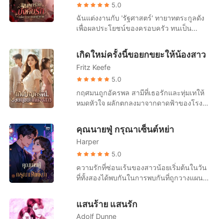
ขอร้องอย่างจริงจังว่า: ผมรักเซิงเกอ ขอร้อง
ครั้ง เธอปรากฏตัวอย่างน่าทึ่ง และข้างกายมี
5.0
คุณภรรยากลับบ้านนะ
ใครบางคนเคียงข้างอยู่ ขณะที่ชายหนุ่ม
ฉันแต่งงานกับ 'รัฐศาสตร์' ทายาทตระกูลดัง
เสียใจจนแทบบ้า พยายามพร่ำบอกความรัก
เพื่อผลประโยชน์ของครอบครัว ทนเป็น
ที่มาช้าเกินไป “อาเฉี่ยน กลับมาหาฉันเถอะ
ภรรยาที่ไร้ตัวตนมาตลอดหนึ่งปี จนกระทั่งคืน
ฉันยอมทำทุกอย่างเพื่อเธอ” เธอกลับตอบเขา
นั้น ฉันตื่นขึ้นมาในสภาพเสื้อผ้าหลุดลุ่ย
เกิดใหม่ครั้งนี้ขอยกขยะให้น้องสาว
ด้วยรอยยิ้มดูแคลน “แต่ฉันไม่ต้องการหรอก
ร่างกายบอบช้ำจากการถูกย่ำยีในห้อง
นะ!” เธอตอบด้วยน้ำเสียงเย็นชาและแฝงด้วย
Fritz Keefe
โรงแรมแปลกหน้า ฉันโทรหาสามีด้วยความ
ความประชดประชัน ลำคอของชายหนุ่ม
หวาดกลัว แต่เขากลับด่าว่าฉันสร้างเรื่องน่า
5.0
กระตุกเล็กน้อย เขายกมือขึ้นปิดดวงตาเย็น
สมเพชเพื่อเรียกร้องความสนใจแล้วตัดสายทิ้ง
กฤศมนถูกอัครพล สามีที่เธอรักและทุ่มเทให้
ชาของเธอไว้ “เด็กดี อย่ามองฉันด้วยสายตา
ต่อมาฉันถึงได้รู้ว่า 'พิชามญชุ์' น้องสาวแท้ๆ
หมดหัวใจ ผลักตกลงมาจากดาดฟ้าของโรง
แบบนั้นเลย ฉันทนไม่ไหว...”
ของเขาเป็นคนวางยาและส่งฉันไปขึ้นเตียง
พยาบาลจิตเวช ก่อนหน้านั้น เขาปั่นหัวเธอ
ผู้ชายคนอื่น! แต่เมื่อฉันเอาใบหย่าไปปาใส่
อย่างเลือดเย็น กักขังและทรมานสารพัดจน
คุณนายฟู่ กรุณาเซ็นต์หย่า
หน้าเขา รัฐศาสตร์กลับเลือกที่จะปกป้องน้อง
ทุกคนในครอบครัวเชื่อสนิทใจว่าเธอเป็นบ้า
สาว ปฏิเสธการหย่าเพื่อรักษาหน้าตาตระกูล
Harper
เขาค่อย ๆ ช่วงชิงทุกอย่างไปจากเธออย่าง
แม้แต่แม่แท้ๆ ของฉันก็ยังร้องไห้กอดขา
แนบเนียน ทั้งบริษัทเทคโนโลยีที่เธอสร้างมา
5.0
ขอร้องให้ฉันทนอยู่ในขุมนรกนี้ต่อไปเพื่อแลก
กับมือ ครอบครัวที่หลงเชื่อคำโกหกของเขา
ความรักที่ซ่อนเร้นของสาวน้อยเริ่มต้นในวัน
กับเงินค่ารักษาน้องชาย หนำซ้ำคุณปู่ของ
และสุดท้ายเขาก็พรากชีวิตของเธอไป ร่าง
ที่ทั้งสองได้พบกันในการพบกันที่ถูกวางแผน
เขายังออกคำสั่งเด็ดขาด บังคับให้เราย้าย
ของเธอแหลกเหลวอยู่บนพื้นคอนกรีตเย็น
มาอย่างยาวนาน ทว่าเด็กสาวที่ครอบครัวรับ
กลับไปอยู่เรือนหอและต้อง 'ผลิตทายาท' ให้
เยียบ ขณะที่เขายืนมองลงมาด้วยรอยยิ้มของ
มาเลี้ยงกลับแย่งชิงครอบครัวและเด็กหนุ่มไป
ได้ภายในหนึ่งปี ฉันถูกคนทั้งบ้านรุมเหยียบย่ำ
แสนร้าย แสนรัก
ผู้ชนะ จนถึงวินาทีที่ความตายมาเยือน เธอถึง
โดยไม่รู้สึกเกรงกลัว เมื่อโตขึ้น เธอใช้โอกาส
ถูกมองเป็นแค่สินค้าและเครื่องจักรผลิตลูก
เพิ่งตาสว่างว่าความรักที่ผ่านมาคือแผนการ
Adolf Dunne
การแต่งงานเพื่อผลประโยชน์เพื่อแย่งชิง