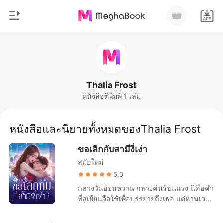
0
หน้าแรก
เติมเงิน
หมวดหมู่
Thalia Frost
หนังสือตีพิมพ์ 1 เล่ม
สมัยใหม่
ประวัติการอ่าน
ประวัติศาสตร์
หนังสือและนิยายทั้งหมดของThalia Frost
ออกจากระบบ
โรแมนติก
ขอเลิกกับสามีงี่เง่า
นิยายวาย
สมัยใหม่
ดาวน์โหลดแอป
มหาเศรษฐี
5.0
กลางวันอ่อนหวาน กลางคืนร้อนแรง นี่คือคำ
รายการ
ที่ลู่เยียนจือใช้เพื่อบรรยายถึงเธอ แต่หานเวย
บอกว่าตัวเองมีชีวิตอยู่ไม่ถึงครึ่งปี ลู่เยียนจือก
ลับไม่ลังเลที่จะขอหย่ากับสือเนี่ยน “แค่ปลอบ