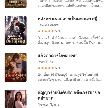
วันครบรอบแต่งงานสามปี พรกมลจัดขนมชั้น
สติไปเลย! ต่อมา ใครๆ ก็มักเห็นคุณลู่ผู้ยิ่ง
ลงนามในข้อตกลงการหย่า "ฟู่เจิ้ง เราไม่ได้
รอสามีอย่างอดทน แต่กลิ่นเหล้าและน้ำหอมผู้
ใหญ่ วิ่งตามหลังซ่งชิงอวี่อย่างไร้ศักดิ์ศรี “ชิ
เป็นหนี้กันอีกต่อไปแล้ว..." ชายที่มีความเด็ด
หญิงจากตัวอภิเดชทำให้เธอรู้สึกคลื่นไส้ทันที
งอวี่ ขอโทษนะ ผมผิดไปแล้ว ให้โอกาสผมอีก
ขาดและเย็นชามาโดยตลอดนอนอยู่ข้างเตียง
สายของศศิกานต์ดังขึ้น เขาผลักเธอทิ้งแล้ว
ครั้งเถอะ!” และสิ่งที่ตอบกลับเขาคือ เสียงที่
หลังหย่าเธอกลายเป็นมหาเศรษฐี
ขอร้องให้อีกฝ่ายกลับมาด้วยเสียงแผ่วเบา "เห
วิ่งออกไปทันที เธอได้ยินเสียงเขาบอกให้โยน
ไม่พอใจของผู้หญิงคนหนึ่ง “คุณจะหยุด
ลียง ได้โปรดอย่าหย่าได้ไหม?"
Lewie Parenti
ของขวัญครบรอบทิ้ง และบอกว่าเขารักแค่
ก่อกวนได้ไหม ฉันมีครอบครัวแล้ว!”
ศศิกานต์คนเดียว ข่าวการตั้งครรภ์ทำให้อภิ
5.0
เดชโกรธจัด เขายื่นสัญญาหย่าแล้วสั่งให้เธอ
"ความรักทำให้คนตาบอด" เซิงเกอละทิ้งชีวิต
ไปทำแท้ง เธอล้มลงเพราะถูกผลัก แต่เขากลับ
ที่สงบสุขเพื่อแต่งงานกับชายคนนั้น ยินยอม
ไม่ยื่นมือช่วย กลับเดินจากไปอย่างเย็นชา ที่
ทำตัวเหมือนคนรับใช้ที่ไร้ตัวตนมาสามปีเต็ม
บริษัท เพื่อนร่วมงานนินทาและศศิกานต์แกล้ง
แต่ในที่สุดเธอก็ตระหนักว่าความพยายาม
แก้วตาดวงใจของเขา
ให้เธออาเจียนต่อหน้าคนอื่น อภิเดชเชื่อคำ
ของเธอ มันไร้ประโยชน์สิ้นดี เพราะในใจ
โกหกของอีกฝ่ายเต็มที่ แม้เธอจะปฏิเสธก็ตาม
Roxi Tuck
ของสามีตัวเองมีแต่รักแรกของเขา เซิงเกอรู้
พรกมลเซ็นสัญญาหย่า ลาออกจากงาน แล้ว
สึกผิดหวังอย่างมาก และขอหย่าอย่างเด็ดขาด
5.0
เดินออกจากชีวิตเก่าโดยไม่เหลียวหลัง เธอ
"ถึงเวลาแล้ว ฉันไม่ปกปิดอีกแล้ว จะบอก
ฉินเฉี่ยนใช้ชีวิตอยู่ข้างกายลู่ซีซิงโดยไม่มี
สาบานว่าจะเลี้ยงลูกคนเดียวให้ได้
ความจริงให้" ทันใดนั้น โลกออนไลน์ก็ระเบิด
สถานะใดๆ มานานถึงห้าปี แต่สุดท้ายสิ่งที่เธอ
ขึ้นทันที มีข่าวลือว่าสาวรวยพันล้านคนหนึ่ง
ได้รับกลับมาคือข่าวการหมั้นหมายของเขา
หย่าร้างแล้ว ดังนั้น ซีอีโอนับไม่ถ้วนและชาย
กับคนอื่น เธอเลือกที่จะจากไปอย่างเงียบๆ แต่
สัญญาร้ายบังคับรัก อดีตภรรยาขอ
หนุ่มรูปงามต่างรีบเข้าหาเธอเพื่อเอาชนะใจ
ไม่เคยคาดคิดเลยว่า ซีอีโอที่ดูเหมือนจะไม่
หย่าขาด
เธอ เฝิงอวี้เหนียนเห็นดังนั้นจึงทนไม่ไหวอีก
เคยมีใจให้เรื่องรักใคร่ กลับตามหาเธออย่าง
ต่อไปเลยจัดงานแถลงข่าวในวันถัดไป โดย
Nevsa Ybarra
บ้าคลั่งนานถึงเจ็ดวันเจ็ดคืน เมื่อได้พบกันอีก