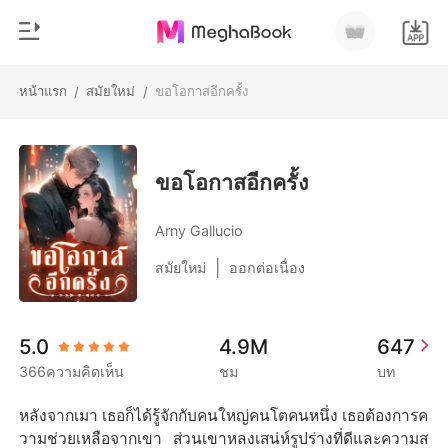
หน้าแรก
สมัยใหม่
ขอโอกาสอีกครั้ง
/
/
0
หน้าแรก
เติมเงิน
หมวดหมู่
ขอโอกาสอีกครั้ง
สมัยใหม่
ประวัติการอ่าน
Arny Gallucio
ประวัติศาสตร์
|
สมัยใหม่
ออกต่อเนื่อง
ออกจากระบบ
โรแมนติก
นิยายวาย
ดาวน์โหลดแอป
5.0
4.9M
647
มหาเศรษฐี
366ความคิดเห็น
ชม
บท
รายการ
หลังจากเมา เธอก็ได้รู้จักกับคนใหญ่คนโตคนหนึ่ง เธอต้องการค
วามช่วยเหลือจากเขา ส่วนเขาหลงเสน่ห์รูปร่างที่ดีและความส