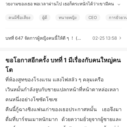
เรื่องสั้นคัดสรร
วยงามของเธอ พอเวลาผ่านไป เธอก็ตระหนักได้ว่าเขามีคนอยู่ใ
นใจแล้ว เมื่อรักแรกของเขากลับมา เขาก็ไม่ค่อยได้กลับบ้าน แ
ต่ละคืนเหวินม่านอยู่ในห้องว่างเปล่าด้วยคนเดียว แต่สุดท้ายแ
คนมีชื่อเสียง
ผู้ดี
ทนายหญิง
CEO
การยั่วยว
ล้ว สิ่งที่เธอได้รับมาก็มีแต่เช็คใบหนึ่งและคำกล่าวลาเท่านั้น เดิ
มทีคิดว่าเธอจะร้องไห้โวยวาย แต่ไม่คาดคิดว่าเธอหยิบใบเช็คแ
ล้วจากไปอย่างไม่ลังเล: "คุณฮั่ว ลาก่อน!"... พอพบกันอีกครั้ง เธ
บทที่ 647 จัดการผู้หญิงคนนี้ให้ดี ๆ ！ (ภาค 3)
02-25 13:58
อก็มีคนอยู่ข้างกายแล้ว เขาพูดด้วยตาแดงก่ำ: "เหวินม่าน ผมค
บกับคุณมาก่อนนะ" เหวินม่านยิ้มเบา ๆ แล้วพูดว่า "ทนายฮั่ว ค
นที่บอกเลิก นั่นคือคุณเองนะ! ถ้าอยากจะเดทกับฉัน คุณต้องต่อ
ขอโอกาสอีกครั้ง บทที่ 1 มีเรื่องกับคนใหญ่คน
คิว..." วันถัดมา เธอได้รับเงินโอนหนึ่งแสนล้านพร้อมแหวนเพช
โต
ร ทนายฮั่วคุกเข่าข้างหนึ่ง: "คุณเหวิน ผมอยากจะแทรกคิว"
ที่ห้องสูทของโรงแรม แสงไฟสลัว ๆ คลุมเครือ
เวินหมั้นกำลังจูบกับชายแปลกหน้าที่หน้าตาหล่อเหลา
คนหนึ่งอย่างโซซัดโซเซ
คืนนี้กู้ฉางชิงแฟนเก่าของเธอประกาศหมั้น เธอจึงมา
ดื่มที่บาร์จนเมาหนักมาก ด้วยความยั่วยุจากผู้ชายและ