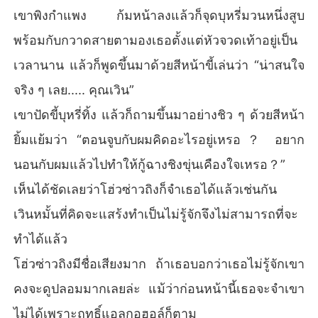
เขาพิงกำแพง ก้มหน้าลงแล้วก็จุดบุหรี่มวนหนึ่งสูบ
พร้อมกับกวาดสายตามองเธอตั้งแต่หัวจวดเท้าอยู่เป็น
เวลานาน แล้วก็พูดขึ้นมาด้วยสีหน้าขี้เล่นว่า “น่าสนใจ
จริง ๆ เลย..... คุณเวิน”
เขาปัดขี้บุหรี่ทิ้ง แล้วก็ถามขึ้นมาอย่างชิว ๆ ด้วยสีหน้า
ยิ้มแย้มว่า “ตอนจูบกับผมคิดอะไรอยู่เหรอ？ อยาก
นอนกับผมแล้วไปทำให้กู้ฉางชิงขุ่นเคืองใจเหรอ？”
เห็นได้ชัดเลยว่าโฮ่วซ่าวถิงก็จำเธอได้แล้วเช่นกัน
เวินหมั้นที่คิดจะแสร้งทำเป็นไม่รู้จักจึงไม่สามารถที่จะ
ทำได้แล้ว
โฮ่วซ่าวถิงมีชื่อเสียงมาก ถ้าเธอบอกว่าเธอไม่รู้จักเขา
คงจะดูปลอมมากเลยล่ะ แม้ว่าก่อนหน้านี้เธอจะจำเขา
ไม่ได้เพราะฤทธิ์แอลกอฮอล์ก็ตาม