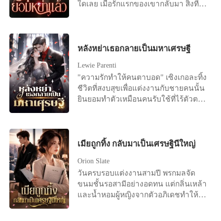
ใดเลย เมื่อรักแรกของเขากลับมา สิ่งที่รอ
เธออยู่คือหนังสือการหย่า "ถ้าฉันมีลูก
คุณยังเลือกหย่าไหม?" เธออยากจับ
โอกาสสุดท้ายนี้ไว้ แต่แล้วมีแต่คำตอบที่
เย็นชาว่า "ใช่" เวินเหลี่ยงหลับตาและ
หลังหย่าเธอกลายเป็นมหาเศรษฐี
เลือกที่จะปล่อยมือ ...ต่อมาเธอนอนอยู่บน
Lewie Parenti
เตียงคนไข้ด้วยความสิ้นหวังและลงนาม
"ความรักทำให้คนตาบอด" เซิงเกอละทิ้ง
ในข้อตกลงการหย่า "ฟู่เจิ้ง เราไม่ได้เป็น
ชีวิตที่สงบสุขเพื่อแต่งงานกับชายคนนั้น
หนี้กันอีกต่อไปแล้ว..." ชายที่มีความเด็ด
ยินยอมทำตัวเหมือนคนรับใช้ที่ไร้ตัวตน
ขาดและเย็นชามาโดยตลอดนอนอยู่ข้าง
มาสามปีเต็ม แต่ในที่สุดเธอก็ตระหนักว่า
เตียงขอร้องให้อีกฝ่ายกลับมาด้วยเสียง
ความพยายามของเธอ มันไร้ประโยชน์
แผ่วเบา "เหลียง ได้โปรดอย่าหย่าได้
สิ้นดี เพราะในใจของสามีตัวเองมีแต่รัก
ไหม?"
แรกของเขา เซิงเกอรู้สึกผิดหวังอย่าง
เมียถูกทิ้ง กลับมาเป็นเศรษฐินีใหญ่
มาก และขอหย่าอย่างเด็ดขาด "ถึงเวลา
Orion Slate
แล้ว ฉันไม่ปกปิดอีกแล้ว จะบอกความ
วันครบรอบแต่งงานสามปี พรกมลจัด
จริงให้" ทันใดนั้น โลกออนไลน์ก็ระเบิด
ขนมชั้นรอสามีอย่างอดทน แต่กลิ่นเหล้า
ขึ้นทันที มีข่าวลือว่าสาวรวยพันล้านคน
และน้ำหอมผู้หญิงจากตัวอภิเดชทำให้
หนึ่งหย่าร้างแล้ว ดังนั้น ซีอีโอนับไม่ถ้วน
เธอรู้สึกคลื่นไส้ทันที สายของศศิกานต์ดัง
และชายหนุ่มรูปงามต่างรีบเข้าหาเธอ
ขึ้น เขาผลักเธอทิ้งแล้ววิ่งออกไปทันที
เพื่อเอาชนะใจเธอ เฝิงอวี้เหนียนเห็นดัง