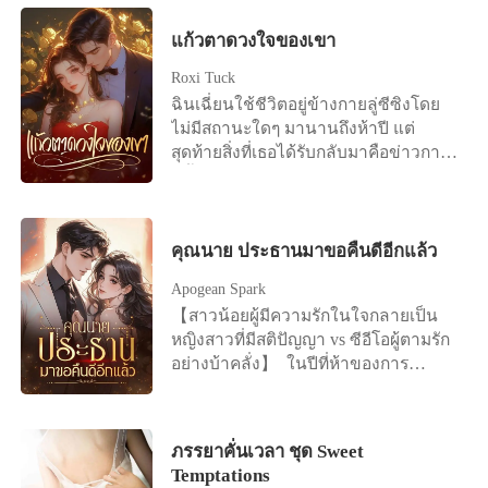
เธอได้ยินเสียงเขาบอกให้โยนของขวัญ
นั้นจึงทนไม่ไหวอีกต่อไปเลยจัดงาน
ครบรอบทิ้ง และบอกว่าเขารักแค่ศศิ
แก้วตาดวงใจของเขา
แถลงข่าวในวันถัดไป โดยขอร้องอย่าง
กานต์คนเดียว ข่าวการตั้งครรภ์ทำให้อภิ
จริงจังว่า: ผมรักเซิงเกอ ขอร้องคุณ
Roxi Tuck
เดชโกรธจัด เขายื่นสัญญาหย่าแล้วสั่งให้
ภรรยากลับบ้านนะ
ฉินเฉี่ยนใช้ชีวิตอยู่ข้างกายลู่ซีซิงโดย
เธอไปทำแท้ง เธอล้มลงเพราะถูกผลัก แต่
ไม่มีสถานะใดๆ มานานถึงห้าปี แต่
เขากลับไม่ยื่นมือช่วย กลับเดินจากไป
สุดท้ายสิ่งที่เธอได้รับกลับมาคือข่าวการ
อย่างเย็นชา ที่บริษัท เพื่อนร่วมงาน
หมั้นหมายของเขากับคนอื่น เธอเลือกที่
นินทาและศศิกานต์แกล้งให้เธออาเจียน
จะจากไปอย่างเงียบๆ แต่ไม่เคยคาดคิด
ต่อหน้าคนอื่น อภิเดชเชื่อคำโกหกของอีก
เลยว่า ซีอีโอที่ดูเหมือนจะไม่เคยมีใจให้
ฝ่ายเต็มที่ แม้เธอจะปฏิเสธก็ตาม พรกมล
เรื่องรักใคร่ กลับตามหาเธออย่างบ้าคลั่ง
คุณนาย ประธานมาขอคืนดีอีกแล้ว
เซ็นสัญญาหย่า ลาออกจากงาน แล้วเดิน
นานถึงเจ็ดวันเจ็ดคืน เมื่อได้พบกันอีก
ออกจากชีวิตเก่าโดยไม่เหลียวหลัง เธอ
Apogean Spark
ครั้ง เธอปรากฏตัวอย่างน่าทึ่ง และข้าง
สาบานว่าจะเลี้ยงลูกคนเดียวให้ได้
【สาวน้อยผู้มีความรักในใจกลายเป็น
กายมีใครบางคนเคียงข้างอยู่ ขณะที่ชาย
หญิงสาวที่มีสติปัญญา vs ซีอีโอผู้ตามรัก
หนุ่มเสียใจจนแทบบ้า พยายามพร่ำบอก
อย่างบ้าคลั่ง】 ในปีที่ห้าของการ
ความรักที่มาช้าเกินไป “อาเฉี่ยน กลับมา
แต่งงานแบบลับๆ ของเธอ เสิ่นจาวหนิง
หาฉันเถอะ ฉันยอมทำทุกอย่างเพื่อเธอ”
เห็นสามีของไปเปิดห้องที่โรงแรมกับรัก
เธอกลับตอบเขาด้วยรอยยิ้มดูแคลน “แต่
แรกของเขากับตาตนเอง จากนั้นเธอเพิ่ง
ฉันไม่ต้องการหรอกนะ!” เธอตอบด้วยน้ำ
ภรรยาคั่นเวลา ชุด Sweet
รู้ว่าลี่เยี่ยนซิวแต่งงานกับเธอเพราะเธอดู
เสียงเย็นชาและแฝงด้วยความประชด
Temptations
คล้ายกับรักแรกของเขา เสิ่นจาวหนิง
ประชัน ลำคอของชายหนุ่มกระตุกเล็ก