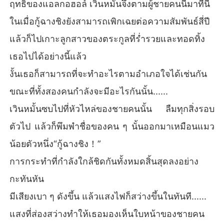
ฤทธิ์ของแอลกอฮอล์ เวินหมั้นจึงตามผู้ชายคนนี้มาที่นี่
ในเมื่อกู้ฉางชิงยังสามารถเพิกเฉยต่อความสัมพันธ์สี่ปี
แล้วก็ไปเกาะลูกสาวของตระกูลที่ร่ำรวยและทอดทิ้ง
เธอไปได้อย่างนี้แล้ว
งั้นเธอก็สามารถที่จะทำอะไรตามอำเภอใจได้เช่นกัน
ขณะที่ทั้งสองคนกำลังจะมีอะไรกันนั้น......
เวินหมั้นซบไปที่หัวไหล่ของชายคนนั้น ลืมทุกสิ่งรอบ
ตัวไป แล้วก็พึมพำชื่อของคน ๆ นั้นออกมาเหมือนแมว
น้อยตัวหนึ่ง“กู้ฉางชิง！”
การกระทำที่กำลังใกล้ชิดกันทั้งหมดสิ้นสุดลงอย่าง
กะทันหัน
มีเสียงเบา ๆ ดังขึ้น แล้วแสงไฟก็สว่างขึ้นในทันที......
แสงที่ส่องสว่างทำให้เธอมองเห็นใบหน้าของชายคน