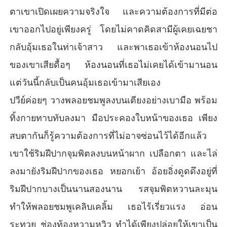
ตาเขาเปิดเผยความจริงใจ และความต้องการที่มีต่อ
เขาออกไปอยู่เพียงครู่ โดยไม่คาดคิดสามีผู้เคยเฉยชา
กลับอุ้มเธอในท่าเจ้าสาว และพาเธอเข้าห้องนอนไป
ของเขาเสียดื้อๆ ห้องนอนที่เธอไม่เคยได้เข้ามานอน
แต่วันนี้กลับเป็นคนอุ้มเธอเข้ามาเสียเอง
ปวีย์ค่อยๆ วางพลอยชมพูลงบนเตียงอย่างเบามือ พร้อม
ทิ้งกายทาบทับลงมา มือประคองใบหน้าของเธอ เพียง
สบตากันก็รู้ความต้องการที่ไม่อาจซ่อนไว้ได้อีกแล้ว
เขาใช้ริมฝีปากจุมพิตลงบนหน้าผาก เปลือกตา และไล่
ลงมายังริมฝีปากของเธอ หยอกเย้า อ้อยอิ่งดูดดึงอยู่ที่
ริมฝีปากบางเป็นนานสองนาน รสจุมพิตหวานละมุน
ทำให้พลอยชมพูเคลิบเคลิ้ม เธอไร้เรี่ยวแรง อ่อน
ระทวย ช่องท้องหวามหวิว ทำได้เพียงปล่อยให้เขาเป็น