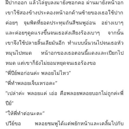
ฝีปากออก แล้วไล่จูบลงมายังซอกคอ ผ่านมายังหน้าอก
เขาใช้สองข้างประคองหน้าอกด้านซ้ายของเธอใช้ปาก
ค่อยๆ จุมพิตที่ยอดประทุมถันสีชมพูอ่อน อย่างเบาๆ
และค่อยๆดูดแรงขึ้นจนเธอส่งเสียงร้องเบาๆ จากนั้น
เขาจึงใช้ปลายลิ้นเลียมันอีก ทำแบบนั้นวนไปจนเธอหัว
หมุนไปหมด หน้าอกของเธอตอนนี้แดงและเปียกไป
หมด แต่เขาก็ยังไม่ยอมหยุดจนเธอร้องขอ
“พี่ปีย์พอก่อนค่ะ พลอยไม่ไหว”
“พี่ทำพลอยเจ็บเหรอคะ”
“เปล่าค่ะ พลอยแค่ เอ่อ คือพลอยพลอยบอกไม่ถูกค่ะพี่
ปีย์”
“ให้พี่ทำต่อนะคะ”
ปวีย์ขอ พลอยชมพูได้แต่พยักหน้าและเคลิ้มไปกับ