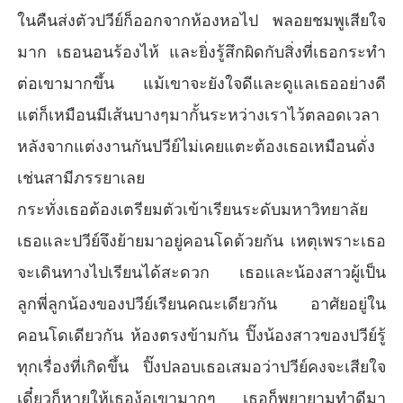
ยังไม่ยอมหยุดจนเธอร้องขอ

ในคืนส่งตัวปวีย์ก็ออกจากห้องหอไป พลอยชมพูเสียใจ
“พี่ปีย์พอก่อนค่ะ พลอยไม่ไหว”

“พี่ทำพลอยเจ็บเหรอคะ”

มาก เธอนอนร้องไห้ และยิ่งรู้สึกผิดกับสิ่งที่เธอกระทำ
“เปล่าค่ะ พลอยแค่ เอ่อ คือพลอยพลอยบอกไม่ถูกค่ะพี่ปีย์”

ต่อเขามากขึ้น แม้เขาจะยังใจดีและดูแลเธออย่างดี
“ให้พี่ทำต่อนะคะ” 

ปวีย์ขอ พลอยชมพูได้แต่พยักหน้าและเคลิ้มไปกับการนำพาขอ
แต่ก็เหมือนมีเส้นบางๆมากั้นระหว่างเราไว้ตลอดเวลา
งเขาอีกครั้ง 

หลังจากแต่งงานกันปวีย์ไม่เคยแตะต้องเธอเหมือนดั่ง
ตอนนี้พลอยชมพูรู้สึกได้ถึงความเปียกชื้นที่บริเวณหว่างขาของ
ตนเอง ปวีย์ค่อยๆ ใช้มือปัดป่ายไปบริเวณนั้นของเธอ เขาผละริ
เช่นสามีภรรยาเลย
มฝีปากออกจากหน้าอกลงไปยังหน้าท้อง จูบเธอไล่ลงไปยังหน้า
กระทั่งเธอต้องเตรียมตัวเข้าเรียนระดับมหาวิทยาลัย
ท้อง และท้องน้อย แล้วก็จุ๊บเบา ๆ ตรงนั้นอย่างไม่คิดรังเกียจ

“พี่ปีย์อย่าค่ะ พลอยอาย” 

เธอและปวีย์จึงย้ายมาอยู่คอนโดด้วยกัน เหตุเพราะเธอ
พลอยชมพูใช้สองมือปิดหน้า ปวีย์เงยหน้ามองเธอแล้วหัวเราะเ
จะเดินทางไปเรียนได้สะดวก เธอและน้องสาวผู้เป็น
บา ๆ จากนั้นใช้มือทั้งสองข้างจังเข่าทั้งสองของเธอและดันมัน
ขึ้นมาให้ตั้งชันขึ้นพร้อมกับก้มลงไปดูดดื่มกับน้ำหวานที่ไหลเยิ้
ลูกพี่ลูกน้องของปวีย์เรียนคณะเดียวกัน อาศัยอยู่ใน
มออกมารออยู่แล้ว เขาใช้ปลายลิ้นสีแดงสด ค่อยๆละเลียดชิม
น้ำหวานครั้งแล้วครั้งเล่า สร้างความเสียวซ่านให้กับพลอยชมพู
คอนโดเดียวกัน ห้องตรงข้ามกัน ปิ๊งน้องสาวของปวีย์รู้
เป็นอย่างยิ่ง เธอค่อยๆ แอ่นสะโพกขยับตามลิ้นแสนร้ายของเข
ทุกเรื่องที่เกิดขึ้น ปิ๊งปลอบเธอเสมอว่าปวีย์คงจะเสียใจ
เดี๋ยวก็หายให้เธอง้อเขามากๆ เธอก็พยายามทำดีมา