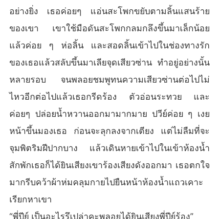
อย่างยิ่ง เธอค่อยๆ แอ่นสะโพกขยับตามลิ้นแสนร้าย
ของเขา เขาใช้มือดันสะโพกกลมกลึงขึ้นมาเล็กน้อย
แล้วค่อย ๆ ห่อลิ้น และสอดลิ้นเข้าไปในช่องทางรัก
ของเธอแล้วสลับขึ้นมาเลียจุดเสียวซ่าน ทำอยู่อย่างนั้น
หลายรอบ จนพลอยชมพูทนความเสียวซ่านต่อไปไม่
ไหวอีกต่อไปแล้วเธอกรีดร้อง ตัวอ่อนระทวย และ
ค่อยๆ ปล่อยน้ำหวานออกมามากมาย ปวีย์ค่อย ๆ เงย
หน้าขึ้นมองเธอ ก่อนจะลุกลงจากเตียง แต่ไม่ลืมที่จะ
จุมพิตริมฝีปากบาง แล้วเดินหายเข้าไปในเข้าห้องน้ำ
สักพักเธอก็ได้ยินเสียงเขาร้องเสียงดังออกมา เธอตกใจ
มากรีบคว้าผ้าห่มคลุมกายไปยืนหน้าห้องน้ำแถวเคาะ
เรียกหาเขา
“พี่ปีย์ เป็นอะไรรึเปล่าคะพลอยได้ยินเสียงพี่ปีย์ร้อง”