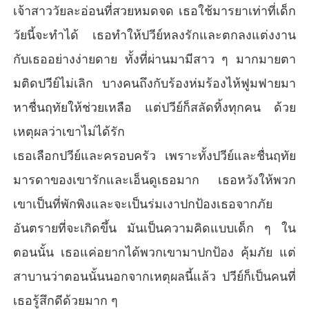
เขามีกี่มือเขาทำทุกอย่างได้เร็วมาก เผลอเคลิ้มไปแป็บเดียว รู้ตั
เจ้าสาววัยละอ่อนที่สวยหมดจด เธอใช้มารยาเท่าที่เด็ก
วอีกทีตอนนี้เธอนอนตัวเปล่าเปลือยอยู่บนเตียง ในขณะที่เขายัง
วัยนี้จะทำได้ เธอทำให้ปวีย์หลงรักและตกลงแต่งงาน
มีเสื้อผ้าอยู่ครบ

พลอยชมพูเอามือข้างหนึ่งปิดหน้าอก อีกข้างหนึ่งปิดส่วนล่าง แ
กับเธออย่างง่ายดาย ทั้งที่ผ่านมามีสาว ๆ มากมายตา
ละส่งสายตามองเขา ที่ตอนนี้กำลังนั่งคุกเข่ามองเธออยู่ที่ปลายเ
มติดปวีย์ไม่เลิก บางคนถึงกับร้องห่มร้องไห้ฟูมฟายมา
ตียง เขาเป็นผู้ชายคนแรกที่เห็นเธอเปลือยเปล่า

“พีปีย์พลอยอาย” 

หาชื่นฤทัยให้ช่วยเหลือ แต่ปวีย์ก็สลัดทิ้งทุกคน ด้วย
สิ้นคำของพลอยชมพูปวีย์ก็ทิ้งตัวลงมาทาบทับเธออีกครั้ง คราว
เหตุผลว่าเขาไม่ได้รัก
นี้เขาจูบเธออย่างดูดดื่มจนเธอแทบขาดอากาศหายใจ ปากเธอ
บวมเจ่อ ปากเขาก็จูบ มือก็ปัดป่ายไปทั่วร่างของเธอ เขาค่อยๆ ใ
เธอเลือกปวีย์และครอบครัว เพราะทั้งปวีย์และชื่นฤทัย
ช้มือลูบต้นขาจนมาถึงขาด้านใน เขาค่อยอ้าขาเธอออกแล้วแ
มารดาของเขารักและเอ็นดูเธอมาก เธอหวังให้พวก
ทรกตัวเข้ามายังหว่างขาของเธอ หลังจากนั้นเขาใช้มือทั้งสอง
ข้างกลับมาขยำหน้าอกของเธอทั้งสองข้างพร้อมๆ กัน ปากก็ยัง
เขาเป็นที่พักพิงและจะเป็นร่มเงาปกป้องเธอจากภัย
คงจูบเธออย่างดูดดื่ม จนหนำใจ เขาก็ผละริมฝีปากออก แล้วไล่
อันตรายที่จะเกิดขึ้น มันเป็นความคิดแบบเด็ก ๆ ใน
จูบลงมายังซอกคอ ผ่านมายังหน้าอกเขาใช้สองข้างประคองห
น้าอกด้านซ้ายของเธอใช้ปากค่อยๆ จุมพิตที่ยอดประทุมถันสีชม
ตอนนั้น เธอแค่อยากได้พวกเขามาปกป้อง คุ้มภัย แต่
พูอ่อน อย่างเบาๆ และค่อยๆดูดแรงขึ้นจนเธอส่งเสียงร้องเบาๆ จ
สาบานว่าตอนนั้นนอกจากเหตุผลนี้แล้ว ปวีย์ก็เป็นคนที่
ากนั้นเขาจึงใช้ปลายลิ้นเลียมันอีก ทำแบบนั้นวนไปจนเธอหัวห
มุนไปหมด หน้าอกของเธอตอนนี้แดงและเปียกไปหมด แต่เขาก็
เธอรู้สึกดีด้วยมาก ๆ