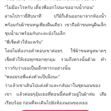
“ไม่มีอะไรครับ เดี๋ยวพี่ออกไปนะขออาบน้ำก่อน”
ผ่านไปราวยี่สิบนาที ปวีย์ก็เดินออกมาจากห้องน้ำ
พร้อมกับผ้าขนหนูเพียงผืนเดียว เขาถือผ้าขนหนูผืนเล็ก
ชุบน้ำมาพร้อมกับกะละมังใบเล็ก
“พี่เช็ดตัวให้นะครับ”
โดยไม่ต้องรอคำตอบเขาค่อยๆ ใช้ผ้าขนหนูหมาดๆ
เช็ดตัวให้เธอทุกซอกทุกมุม รวมถึงตรงนั้นด้วย ทำ
ราวกับว่าเธอเป็นเด็กทารกอย่างนั้น
“พลอยรอพี่แต่งตัวแป๊บนึงนะ”
ว่าแล้วเขาเดินไปแต่งตัวและกลับมาในชุดนอนของ
เขา แล้วค่อยๆอุ้มเธอที่ตอนนี้ห่อตัวอยู่ในผ้าห่ม เสีย
เรียบร้อย ก่อนที่จะเดินไปยังห้องนอนของเธอ