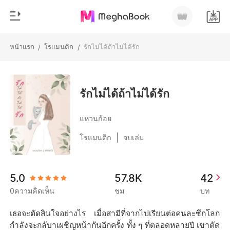
หน้าแรก
โรแมนติก
รักไม่ได้ถ้าไม่ได้รัก
/
/
0
หน้าแรก
เติมเงิน
หมวดหมู่
รักไม่ได้ถ้าไม่ได้รัก
สมัยใหม่
ประวัติการอ่าน
แหวนก้อย
ประวัติศาสตร์
|
โรแมนติก
จบเล่ม
ออกจากระบบ
โรแมนติก
นิยายวาย
ดาวน์โหลดแอป
5.0
57.8K
42
มหาเศรษฐี
0ความคิดเห็น
ชม
บท
รายการ
เธอจะตัดสินใจอย่างไร เมื่อสามีที่จากไปเรียนต่อคนละซึกโลก
กำลังจะกลับาเผชิญหน้ากันอีกครั้ง ทั้ง ๆ ที่ตลอดหลายปี เขาตัด