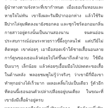
ผู้นำทางตามจังหวะที่เขากำหนด เมื่อเธอเริ่มหอบและ
หายใจไม่ทัน เขาจึงผละริมฝีปากออกห่าง แล้วใช้ริม
ฝีปากไล่จุมพิตลงมายังซอกคอ และซุกไซร้ดอกอมกลิ่น
กายสาวอยู่ตรงนั้นเป็นนานสองนาน จนคนอ่อน
ประสบการณ์อ่อนระทวยราวขี้ผึ้งถูกลนไฟ แต่ปวีย์ไม่
คิดหยุด เขาค่อยๆ เอามือสอดเข้าใต้ชายเสื้อนอนลาย
การ์ตูนของเธอแล้วค่อยไปไต่ขึ้นมาถึงเต้าอวบ ใช้มือ
บีบเบาๆ เล็กน้อย แล้วค่อยๆเอื้อมมือไปปลดตะขอเสื้อ
ในด้านหลัง พลอยชมพูไม่รู้ว่าจริงๆ ว่าเขามีกี่มือเขา
ทำทุกอย่างได้เร็วมาก เผลอเคลิ้มไปแป็บเดียว รู้ตัวอีก
ทีตอนนี้เธอนอนตัวเปล่าเปลือยอยู่บนเตียง ในขณะที่
เขายังมีเสื้อผ้าอยู่ครบ