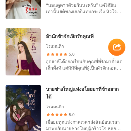
“นอนดูดาวด้วยกันนะครับ” แค่ได้ยิน
ทำให้เธอได้รู้จักตัวตนของตัวเองอย่างที่
เท่านั้นสติของเธอก็แทบกระเจิง หัวใจ
เธอไม่คิดว่าจะได้รู้จักด้วยซ้ำ ตฤณจะพา
ของหญิงสาวก็เต้นเร่า ๆ คิดไปตามคำที่
ยี่หวาไปฮันนิมูนที่ไหน อย่างไร และกับ
เขาเอ่ย หากคืนนี้เธอนอนดูดาวกับเขา
ใคร ติดตามอ่านได้ใน “ฉ่ำรักเมียนัก
แล้วมันจะเป็นเช่นไร เขาจะให้เธอดูดาว
ธุรกิจ” แนะนำตัวละคร ยี่หวา : สาวสวย
ล้านักข้าจักเลิกรักคุณพี่
แบบไหน ดาวเคราะห์ ดาวฤกษ์ หรือจะ
วัย 24 ปี ผู้มีผิวขาว และรูปร่างอวบอัด
ให้ดูดาวทั้งฟ้า แต่ไม่ว่าจะเป็นแบบไหน
แต่น่าทะนุถนอม นิสัยอ่อนหวาน ว่าง่าย
โรแมนติก
เธอสาบานว่าจะดู... +++++ วุ้นเส้น : สาว
แต่เป็นคนอยากรู้อยากลอง ยี่หวาเพิ่งจะรู้
5.0
เนิร์ดร่างอวบประจำคณะสถาปัตย์ ผู้แอบ
ว่าสิ่งที่ตฤณทำกับเธอในห้องหอนั้นมันก็
อุตส่าห์ได้ออกเรือนกับคุณพี่ที่รักมาตั้งแต่
รักหนุ่มหล่อเหลาดีกรีเดือนคณะมานาน
แค่น้ำจิ้ม เพราะเมื่อเดินทางไปฮันนิมูน
เด็กทั้งที แต่มิมีที่คุณพี่ผู้เป็นผัวจักนอน
กว่าห้าปี เธอตั้้งใจจะแอบรักเขาไปเงียบ
กับตฤณจริง ๆ เธอกลับได้เรียนรู้
ร่วมเบาะเฉกเช่นผัวเมียพึงกระทำ ดังนั้น
ๆ แต่ทว่าในคืนฉลองเรียนจบ กลับเกิด
ประสบการณ์ใหม่ จนเธอติดอกติดใจ
เธอจะทำทุกวิถีทางให้เขาร่วมเบาะนอน
เหตุการแสนเร่าร้อนจนทำให้เธอได้มี
อย่างยากจะถอนตัว สำหรับยี่หวาแล้ว
กับเธอให้ได้ 'มารยาที่มีเมียคนนี้จักใช้กับ
โอกาสเปิดเผยความในใจที่มีต่อเขาอย่าง
นายช่างใหญ่แห่งอโยธยาที่ข้าอยาก
'คืนเข้าหอที่เคยคิดว่าเด็ด ยังไม่เผ็ดเท่า
คุณพี่เจ้าค่ะ' --- เมื่อเห็นแผงอกแกร่งของ
ใกล้ชิดชนิดเนื้อแนบเนื้อ และเมื่อการ
ทริปฮันนิมูนที่สามีหนุ่มจัดให้' ตฤณ : นัก
ได้
ผัวชัด ๆ แม่หญิงก็ให้กลืนน้ำลายลงคอ
แอบรัก ไม่ใช่การแอบรักอีกต่อไป นั่นจึง
ธุรกิจหนุ่มวัย 34 ปีหนุ่มลูกเสี้ยว บ้างาน
ไปอึกใหญ่ สิบคนว่าฤๅจักเท่าตาเห็น สิบ
โรแมนติก
เป็นเหมือนจุดเริ่มต้นในการเรียนรู้เรื่อง
แต่เวลาคลายเครียดก็สนุกสุดเหวี่ยง โดย
ตาเห็นฤๅจักเท่ามือคลำ แล้วสิบมือคลำ
รัก ๆ ใคร่ ๆ ครั้งแรกของคนที่ไร้
5.0
เฉพาะเรื่องเซ็กส์ ตฤณหมั้นหมายกับยี่
ฤๅจักเท่านอนคุย แค่คิดแก้มนวลก็แดง
ประสบการณ์อย่างเธอ แน่นอนว่าเธอ
เมื่อยมทูตแห่งกาลเวลาส่งฉันย้อนเวลา
หวาตามความเห็นชอบของผู้ใหญ่เพราะ
ดั่งลูกตำลึงสุกแล้ว -------- ในหอนอน แม่
คาดหวังเสมอว่าจะได้เจอรักแท้เหมือนผู้
มาพบกับนายช่างใหญ่ผู้กร้าวใจ หล่อล่ำ
ถูกใจในความน่ารัก แต่ยิ่งไปกว่านั้นคือ