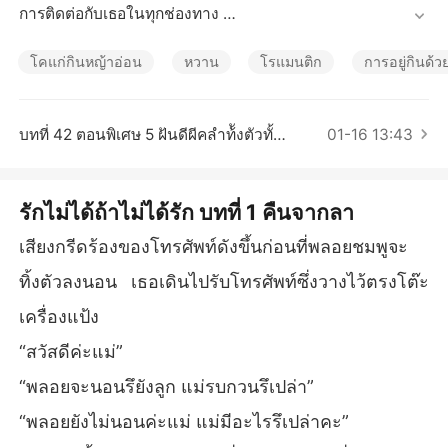
เรื่องสั้นคัดสรร
การติดต่อกับเธอในทุกช่องทาง 

---

โคแก่กินหญ้าอ่อน
หวาน
โรแมนติก
การอยู่กินด้ว
เมื่อเห็นน้ำตาของพลอยชมพูปวีย์ก็ประคองใบหน้าเธอมาเช็ด
น้ำตาให้ ความอ่อนโยนของเขาทำให้พลอยชมพูยิ่งร้องไห้อย่า
งหนัก

บทที่ 42 ตอนพิเศษ 5 ฝันดีผีคลำท้ังตัวทั้งหัวทั้งหาง
01-16 13:43
“ไม่ร้องแล้วนะครับ ตอนที่พี่ไปแล้ว พลอยแค่ทำหน้าที่ของตัวเอ
งให้ดี ตั้งใจเรียนเพื่ออนาคตของตัวเองรู้ไหม ที่นี่ยังมีแม่พี่อยู่พล
อยมีอะไรก็ปรึกษาแม่ได้ หรือถ้าเกิดตอนนั้นพลอยโตขึ้นแล้วเจอ
รักไม่ได้ถ้าไม่ได้รัก บทที่ 1 คืนจากลา
ใครที่พลอยถูกใจและรักเขาจริงๆ พลอยก็คบเขาได้นะ พี่ไม่ว่า”

“ทำไมพี่ปีย์พูดแบบนี้ล่ะคะ พลอยจะเจอคบใครได้ยังไง พลอยแ
เสียงกรีดร้องของโทรศัพท์ดังขึ้นก่อนที่พลอยชมพูจะ
ต่งงานกับพี่ปีย์แล้วนะคะ พลอยสัญญาว่าจะเป็นภรรยาที่ดีของพี่
ทิ้งตัวลงนอน เธอเดินไปรับโทรศัพท์ซึ่งวางไว้ตรงโต๊ะ
ปีย์ พลอยจะซื่อสัตย์กับพี่ปีย์ค่ะ”

คำพูดของภรรยาทำให้ปวีย์อดเอ็นดูเธอไม่ได้ เขาจ้องเข้าไปใน
เครื่องแป้ง
ตาของเธอแล้วค่อยๆ ก้มหน้าไปหา ใช้ริมฝีปากจุมพิตที่หน้าผาก 
“สวัสดีค่ะแม่”
ไล่มายังเหลือตาทั้งสองข้าง ก่อนจะถอยห่างออกมา 

พลอยชมพูรู้สึกตื่นเต้นและยินดีเป็นอย่างมากกับจุมพิตของสามี
“พลอยจะนอนรึยังลูก แม่รบกวนรึเปล่า”
 วันนี้เขาอ่อนโยนน่ารัก เมื่อเขาถอยห่าง พลอยชมพูเลยตัดสินใ
“พลอยยังไม่นอนค่ะแม่ แม่มีอะไรรึเปล่าคะ”
จใช้มือสองข้างคล้องลำคอเขาเอาไว้แน่น ค่อยๆ เขย่งเท้าขึ้นใ