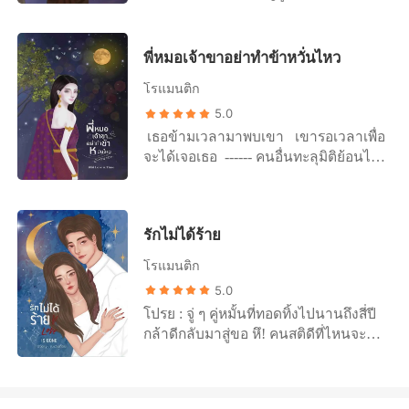
หญิงชบานั่งรอคุณพี่ผู้เป็นผัวขึ้นมาจาก
หญิงคนอื่น ๆ มาร่วมลุ้นไปด้วยกันค่ะว่า
แถมกล้ามแน่น แผนการอ่อยนายช่าง
เพราะยี่หวาเป็นเด็กดี และไม่เคยดื้อกับ
ท่าด้วยท่าทางกระสับกระส่าย ในกบาล
คนที่เธอแอบรักจะใช่รักแท้ของเธอหรือ
ของฉันจึงเกิดขึ้น “นายช่างใหญ่นี่ใหญ่
เขาเลยสักครั้ง ว่านอนสอนง่ายแบบนี้สิ
น้อย ๆ เฝ้าแต่คิดถึงสิ่งที่แม่ผัวสั่งแม่ผัว
ไม่ แล้วถ้าหากไม่ใช่เขาแล้วจะเป็นใคร?
สมชื่อนะเจ้าคะ” “พูดกระไรของเจ้า”
ถึงจะใช้ชีวิตคู่ไปด้วยกันตลอดรอดฝั่ง
พี่หมอเจ้าขาอย่าทำข้าหวั่นไหว
สอน “ฟังแม่หนาแม่ชบาลูก การเป็นผัว
ติดตามอ่านได้ใน "True love รักแท้แค่
“ข้าชมเจ้าค่ะ ใหญ่นักข้าชอบ แบบว่า
เมียมิใช่แค่การนอนหลับจับมือกันเพียง
เพียงเธอ"
โรแมนติก
ประทับใจเจ้าค่ะ” “พูดจาอย่างคนวิปลาส
เท่านั้น” “แล้วลูกต้องทำสิ่งใดอีกเล่าเจ้า
หารู้ความไม่” ---- เมื่อต้องมาอยู่อโยธยา
5.0
คะคุณแม่” “ผัวเมียนอกจากมีใจผูกสมัคร
เมื่อเจอคนถูกตาต้องใจ เมื่อรู้สึกคลั่งรัก
​ เธอข้ามเวลามาพบเขา เขารอเวลาเพื่อ
รักใครกันแล้วไซร้ กายนั้นก็ต้องแนบชิด
เกินจะทนไหว เมื่อแม่บอกให้เชื่อใจ เมื่อ
จะได้เจอเธอ ------ คนอื่นทะลุมิติย้อนไป
สนิทเสน่หา” “แนบชิดสนิทเสน่หารึเจ้า
พ่อไม่อยากให้ออกเรือน ฟ้ารดา มหานคร
ในอดีตที่พอจะรู้เรื่องราวที่ผ่านมาบ้าง
คะ ต้องทำเช่นไรรึเจ้าคะคุณแม่ ชบามิ
หญิงสาวทะลุมิติมายังอโยธยา ที่นี่เธอได้
แต่สำหรับแม่หญิงช่อฟ้าเธอกลับทะลุมิติ
เคยทำดอกเจ้าค่ะ” “ก็รู้ว่ามิเคย แม่ถึงได้
เจอกับนายช่างทองหลวงที่ถูกตาถูกใจ ก็
มาในโลกปัจจุบันที่เธอไม่รู้อะไรเกี่ยวกับ
นั่งพร่ำสอนอยู่นี่อย่างไรเล่า แนบชิดสนิท
ในเมื่อกลับไปไม่ได้ แผนการอ่อยนาย
รักไม่ได้ร้าย
ที่นี่เลย เช่นนั้นเธอจะปรับตัวอยู่ในโลก
เสน่หาก็คือใกล้ชิดกัน ตัวต่อตัว เนื้อแนบ
ช่างแบบเนียน ๆ จึงเกิดขึ้น นายช่างใหญ่
แห่งนี้ได้ฤๅไม่ แล้วพี่หมอจะช่วยให้เธอ
เนื้อ ผ้าเสื้อมิได้มาเกี่ยวมาข้อง” สิ้นคำ
โรแมนติก
นายช่างทองหลวงผู้หล่อล่ำ กล้ามแน่น
ผ่านวิกฤตในชีวิตได้อย่างไร ความรัก
นั้นแม่หญิงก็ให้อ้าปากค้าง ตั้งแต่เล็กแต่
5.0
เขาจะต้านทานเสน่ห์ของแม่หญิงผู้ไม่
ของพวกเขาจะมีอุปสรรคแค่ไหน โปรด
น้อย นางสนใจแต่การเล่นซน เพิ่งจะมา
เหมือนใครในอโยธยาได้หรือไม่ โปรด
โปรย : จู่ ๆ คู่หมั้นที่ทอดทิ้งไปนานถึงสี่ปี
ติดตามอ่านได้ใน "พี่หมอเจ้าขาอย่าทำ
สนใจงานบ้านงานเรือนก็เมื่อปีที่แล้ว
ติดตามอ่านได้ใน "นายช่างใหญ่แห่งอ
กล้าดีกลับมาสู่ขอ หึ! คนสติดีที่ไหนจะไป
ข้าหวั่นไหว" โปรย จากแม่หญิงคนงาม
ด้วยโดนผู้เป็นแม่เอ็ดแลจักโดนลงหวาย
โยธยาที่ข้าอยากได้"
แต่งด้วย หัวเด็ดตีนขาดอย่างไร เธอก็จะ
แห่งอโยธยา สู่กรุงเทพเมืองฟ้าอมร แม่
แต่วันนี้เมื่อได้มาออกเรือนกับคุณพี่อย่าง
ไม่แต่งกับเขาเป็นอันขาด ****** “พี่ไม่
หญิงหวังให้พี่หมอสั่งพี่หมอสอน จักว่า
มิทันได้ตั้งตัว เธอเพิ่งรู้ว่าอิสตรีที่ออก
ดีตรงไหนคะ” “เมต้องตอบด้วยเหรอคะ
นอนแลสอนง่ายด้วยตั้งใจ แต่พี่หมอกลับ
เรือนนั้น นอกจากต้องดูเหย้าเฝ้าแลเรือน