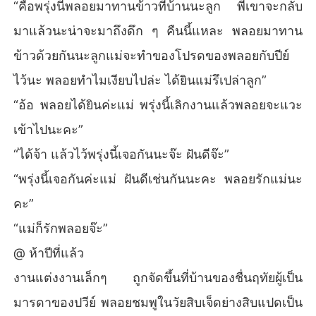
ช้ริมฝีปากสีชมพูจิ้มลิ้มจุมพิตกับริมฝีปากของผู้เป็นสามีเบาๆ แล้
“คือพรุ่งนี้พลอยมาทานข้าวที่บ้านนะลูก พี่เขาจะกลับ
วจ้องมองในตาเขาเปิดเผยความจริงใจ และความต้องการที่มีต่
มาแล้วนะน่าจะมาถึงดึก ๆ คืนนี้แหละ พลอยมาทาน
อเขาออกไปอยู่เพียงครู่  โดยไม่คาดคิดสามีผู้เคยเฉยชากลับอุ้มเ
ธอในท่าเจ้าสาว และพาเธอเข้าห้องนอนไปของเขาเสียดื้อๆ ห้อ
ข้าวด้วยกันนะลูกแม่จะทำของโปรดของพลอยกับปีย์
งนอนที่เธอไม่เคยได้เข้ามานอนแต่วันนี้กลับเป็นคนอุ้มเธอเข้า
ไว้นะ พลอยทำไมเงียบไปล่ะ ได้ยินแม่รึเปล่าลูก”
มาเสียเอง

ปวีย์ค่อยๆ วางพลอยชมพูลงบนเตียงอย่างเบามือ พร้อมทิ้งกายท
“อ้อ พลอยได้ยินค่ะแม่ พรุ่งนี้เลิกงานแล้วพลอยจะแวะ
าบทับลงมา มือประคองใบหน้าของเธอ เพียงสบตากันก็รู้ความ
เข้าไปนะคะ”
ต้องการที่ไม่อาจซ่อนไว้ได้อีกแล้ว เขาใช้ริมฝีปากจุมพิตลงบน
หน้าผาก เปลือกตา และไล่ลงมายังริมฝีปากของเธอ หยอกเย้า
“ได้จ้า แล้วไว้พรุ่งนี้เจอกันนะจ๊ะ ฝันดีจ๊ะ”
 อ้อยอิ่งดูดดึงอยู่ที่ริมฝีปากบางเป็นนานสองนาน รสจุมพิตหวาน
“พรุ่งนี้เจอกันค่ะแม่ ฝันดีเช่นกันนะคะ พลอยรักแม่นะ
ละมุนทำให้พลอยชมพูเคลิบเคลิ้ม เธอไร้เรี่ยวแรง อ่อนระทวย ช่
องท้องหวามหวิว ทำได้เพียงปล่อยให้เขาเป็นผู้นำทางตามจังห
คะ”
วะที่เขากำหนด เมื่อเธอเริ่มหอบและหายใจไม่ทัน เขาจึงผละริม
“แม่ก็รักพลอยจ๊ะ”
ฝีปากออกห่าง แล้วใช้ริมฝีปากไล่จุมพิตลงมายังซอกคอ และซุก
ไซร้ดอกอมกลิ่นกายสาวอยู่ตรงนั้นเป็นนานสองนาน จนคนอ่อ
@ ห้าปีที่แล้ว
นประสบการณ์อ่อนระทวยราวขี้ผึ้งถูกลนไฟ แต่ปวีย์ไม่คิดหยุด เ
งานแต่งงานเล็กๆ ถูกจัดขึ้นที่บ้านของชื่นฤทัยผู้เป็น
ขาค่อยๆ เอามือสอดเข้าใต้ชายเสื้อนอนลายการ์ตูนของเธอแล้
วค่อยไปไต่ขึ้นมาถึงเต้าอวบ ใช้มือบีบเบาๆ เล็กน้อย แล้วค่อยๆเ
มารดาของปวีย์ พลอยชมพูในวัยสิบเจ็ดย่างสิบแปดเป็น
อื้อมมือไปปลดตะขอเสื้อในด้านหลัง พลอยชมพูไม่รู้ว่าจริงๆ ว่า