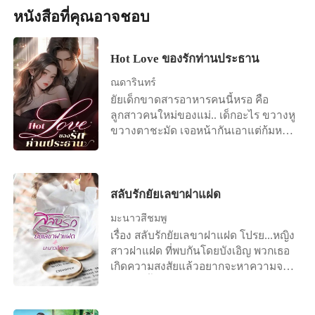
ไว้พี่ภีมตอบคำถามตัวเองได้เมื่อไหร่
อ่อนโยนจนหวั่นไหว ทำหัวใจมิใคร่อยู่
หนังสือที่คุณอาจชอบ
แล้วยังต้องปรนนิบัติพัดวีแบบเนื้อแนบ
แสดงว่าคงเป็นคนดีขึ้นมากโขเมื่อนั้น”
กับเนื้อตัว ดั่งแสงสว่างชี้ทางยามมืดมัว
เนื้อกับผัวด้วย
“ก็ได้ค่ะ ก็ได้” ร่างสูงเปลือยเปล่ายกมือ
ที่เคยกลัวกลับมลายหายสิ้นไป ยิ่งนาน
ขึ้นสองข้าง แสดงอาการยอมแพ้ เมลดา
วันรักรุกคืบสู่หัวใจ ฤๅชะตาไซร้ลิขิตให้
Hot Love ของรักท่านประธาน
เบือนหน้าหนีภาพตรงหน้า คนหน้าไม่
เรามาพบพาน ดลบันดาลให้อยู่เคียงคู่กัน
อาย ‘รู้ว่าใหญ่ แต่ไม่เห็นต้องยืนอวด
ณดารินทร์
ถ้าเยี่ยงนั้นข้าจักอยู่เป็นคู่เคียง ….. แปรง
ขนาดนั้น’ เธอไม่โง่ กลับไปกินไส้กรอกที่
ยัยเด็กขาดสารอาหารคนนี้หรอ คือ
ปัดแก้มถูกบรรจงปัดไล้เบา ๆ ลงบนผิว
มีเจ้าของแล้ว ให้มันเสียศักดิ์ศรีหรอก แม้
ลูกสาวคนใหม่ของแม่.. เด็กอะไร ขวางหู
แก้มขาวละเอียดลออของคนดวงหน้า
จะกินไปแล้วครั้งหนึ่งก็เถอะ ก็ตอนนั้น
ขวางตาชะมัด เจอหน้ากันเอาแต่ก้มหน้า
หวานเป็นครั้งสุดท้าย ก่อนที่ช่างแต่ง
เธอยังไม่รู้นี่
หลบตา แต่ทำไมยัยเด็กนี่ถึงสวยวันสวย
หน้าจะค่อย ๆ วางแปรงลง แล้วสำรวจ
คืน..ถ้าเขาจะแอบกินเด็กของแม่..จะผิด
ผลงานตัวเองอีกครั้ง ใบหน้างดงาม
ไหม
หมดจดสร้างความภาคภูมิใจให้แก่ช่าง
แต่งหน้าไม่น้อย “เรียบร้อยแล้วค่ะ คุณ
สลับรักยัยเลขาฝาแฝด
ฟ้าชอบรึเปล่าคะ” “ฟ้าชอบค่ะ ขอบคุณ
มะนาวสีชมพู
มากนะคะ” สิ้นคำนั้นช่างแต่งหน้าก็ค้อม
เรื่อง สลับรักยัยเลขาฝาแฝด โปรย...หญิง
ศีรษะรับ ก่อนจะก้าวออกไปจากห้อง
สาวฝาแฝด ที่พบกันโดยบังเอิญ พวกเธอ
ปล่อยให้เจ้าของห้องนั่งอยู่หน้ากระจก
เกิดความสงสัยแล้วอยากจะหาความจริง
เพียงลำพัง เจ้าของดวงตากลมโตจ้อง
กับเรื่องนี้ คนหนึ่งเก่งฉลาด อีกคนน่ารัก
มองตัวเองในกระจกนิ่ง ริมฝีปากรูป
เรียบร้อย แนะนำตัวละคร กัญญารัตน์
กระจับที่เคลือบด้วยลิปสติกสีโอลด์โรส
วัชรจิรกุล (กรีน) อายุ 26 ปี ลูกสาวคน