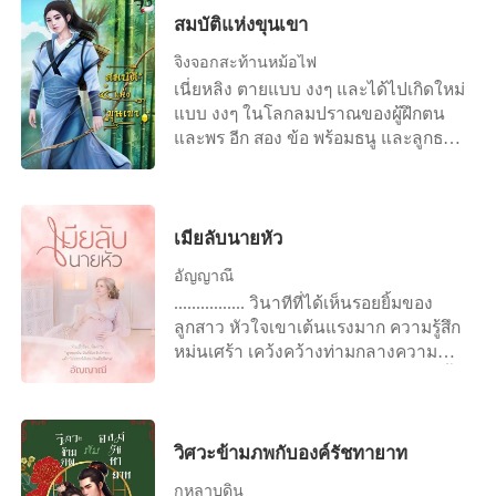
ค่อย ๆ คลี่ยิ้มเต็มใบหน้า แม้กระทั่งแวว
เดียวของคุณภูมิพัฒน์ กับ คุณศิริวรรณ
สมบัติแห่งขุนเขา
ตาของเธอก็ยังเปล่งประกายทอแสงแห่ง
เรียนจบมาจาก เยอรมัน แต่ด้วยที่ว่าเธอ
ความสุข เรียวปากบางค่อย ๆ เผยอและ
จิ้งจอกสะท้านหม้อไฟ
เป็นลูกสาวคนเดียว จึงต้องมาเรียนรู้งาน
ขยับเขยื้อนเอื้อนเอ่ยกับตัวเองด้วยน้ำ
เนี่ยหลิง ตายแบบ งงๆ และได้ไปเกิดใหม่
ในไร่กาแฟ ตอนแรก เธอก็อยากจะไปหา
เสียงอันหนักแน่น “ฉันชื่อ ‘ฟ้ารดา
แบบ งงๆ ในโลกลมปราณของผู้ฝึกตน
ประสบการณ์ ในสิ่งที่ตัวเองเรียนมา แต่ก็
มหานคร’ เป็นลูกสาวเพียงคนเดียวของ
และพร อีก สอง ข้อ พร้อมธนู และลูกธนู
ถูกผู้เป็นมารดาขอร้องให้มาช่วยงานคุณ
คุณก้องเกียรติ และคุณรดาภา มหานคร
หนึ่งชุด แหวนมิติเก็บของหนึ่งวง อย่า
พ่อซะก่อน เพราะพ่อของเธอก็อายุมาก
ถามหา เหตุผล ว่าทำไม เนี่ยหลิงก็ไม่รู้
แล้ว เธอจึงยอมมาเรียนรู้งานในไร่กาแฟ
เช่นกัน หวังว่า มันจะดี
ไร่ที่ทำให้เธอ ได้ไปเรียนเมืองนอก ไร่ที่
เมียลับนายหัว
เป็นทุกสิ่งทุกอย่างของครอบครัวเธอ และ
ตอนนี้เวลาก็ผ่านมาเกือบปีแล้ว เธอได้
อัญญาณี
มาทำงานแทนผู้เป็นบิดา ได้เต็มตัวแล้ว
................ วินาทีที่ได้เห็นรอยยิ้มของ
เธอมีเพื่อนที่สนิทคนหนึ่งชื่อ อคิณ เป็น
ลูกสาว หัวใจเขาเต้นแรงมาก ความรู้สึก
เจ้าของไร่ชา ที่อยู่ติดกับไร่กาแฟของเธอ
หม่นเศร้า เคว้งคว้างท่ามกลางความ
เควิน เตชะวงศ์วรากุล (คุณเค) อายุ 35 ปี
หนาวเหน็บถูกปัดออกมาจากจิตใจจนสิ้น
นักธุรกิจหนุ่มหล่อ เป็นผู้ชายที่สาวๆ ต่าง
เมื่อได้พบหน้ากัญญาพัชรด้วยตาตัวเอง
หมายปอง เขาทั้งหล่อ ทั้งรวย ก็ไม่แปลก
หนูน้อยวัยสี่ขวบเดินมาหาชายร่างสูง
ที่จะมีสาวๆ เข้ามาหา "ผมเป็นผู้ชายนะ
ใหญ่ด้วยความรู้สึกที่บอกในใจว่า ต้อง
วิศวะข้ามภพกับองค์รัชทายาท
ครับ มีผู้หญิงมาทอดสะพานให้ถึงที่ ผมก็
เดินไปหา “สวัสดีค่ะ มาหาใครคะ” เสียง
ต้องเป็นสุภาพบุรุษหน่อยสิครับ จะปล่อย
กุหลาบดิน