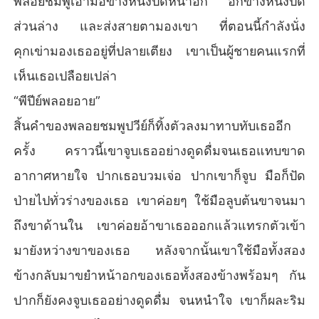
พลอยชมพูเอามือข้างหนึ่งปิดหน้าอก อีกข้างหนึ่งปิด
ส่วนล่าง และส่งสายตามองเขา ที่ตอนนี้กำลังนั่ง
คุกเข่ามองเธออยู่ที่ปลายเตียง เขาเป็นผู้ชายคนแรกที่
เห็นเธอเปลือยเปล่า
“พีปีย์พลอยอาย”
สิ้นคำของพลอยชมพูปวีย์ก็ทิ้งตัวลงมาทาบทับเธออีก
ครั้ง คราวนี้เขาจูบเธออย่างดูดดื่มจนเธอแทบขาด
อากาศหายใจ ปากเธอบวมเจ่อ ปากเขาก็จูบ มือก็ปัด
ป่ายไปทั่วร่างของเธอ เขาค่อยๆ ใช้มือลูบต้นขาจนมา
ถึงขาด้านใน เขาค่อยอ้าขาเธอออกแล้วแทรกตัวเข้า
มายังหว่างขาของเธอ หลังจากนั้นเขาใช้มือทั้งสอง
ข้างกลับมาขยำหน้าอกของเธอทั้งสองข้างพร้อมๆ กัน
ปากก็ยังคงจูบเธออย่างดูดดื่ม จนหนำใจ เขาก็ผละริม