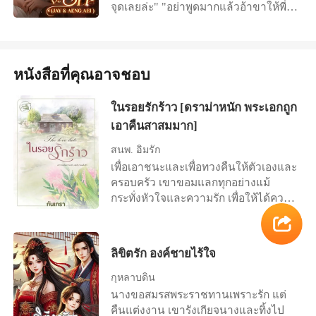
จุดเลยล่ะ" "อย่าพูดมากแล้วอ้าขาให้พี่สิ
ครับเด็กดี"
หนังสือที่คุณอาจชอบ
ในรอยรักร้าว [ดราม่าหนัก พระเอกถูก
เอาคืนสาสมมาก]
สนพ. อิ่มรัก
เพื่อเอาชนะและเพื่อทวงคืนให้ตัวเองและ
ครอบครัว เขาขอมแลกทุกอย่างแม้
กระทั่งหัวใจและความรัก เพื่อให้ได้ความ
รัก เพื่อตัวเอง เพื่อครอบครัว เพื่อบ้านเกิด
เธอยอมแลกด้วยทุกอย่าง แม้กระทั่ง
ร่างกาย --------------------------------- คฑา
ลิขิตรัก องค์ชายไร้ใจ
ธร ไวทยาพาณิชย์ นักธุรกิจหนุ่ม ผู้สร้าง
ตัวเองด้วยมันสมอง สองมือกับหนึ่งหัวใจ
กุหลาบดิน
เขามีอัตตาของความไม่ยอมแพ้ใคร โดย
นางขอสมรสพระราชทานเพราะรัก แต่
เฉพาะสตรีเพศ และเมื่อก็ตามที่ผู้หญิงคน
คืนแต่งงาน เขารังเกียจนางและทิ้งไป