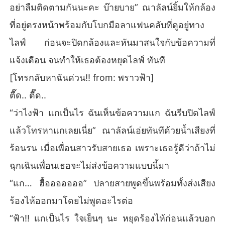
อย่าลืมติดตามกันนะคะ บ๊ายบาย” ณาลัลน์ยิ้มให้กล้อง
ที่อยู่ตรงหน้าพร้อมกับโบกมือลาแฟนคลับที่ดูอยู่ทาง
ไลฟ์ ก่อนจะปิดกล้องและหันมาสนใจกับข้อความที่
แจ้งเตือน จนทำให้เธอต้องหยุดไลฟ์ ทันที
[โทรกลับหาฉันด่วน!! from: พราวฟ้า]
ตื๊ด.. ตื๊ด..
“ว่าไงฟ้า แกเป็นไร ฉันเห็นข้อความแก ฉันรีบปิดไลฟ์
แล้วโทรหาแกเลยเนี่ย” ณาลัลน์เอ่ยทันทีด้วยน้ำเสียงที่
ร้อนรน เมื่อเพื่อนสาวรับสายเธอ เพราะเธอรู้ดีว่าถ้าไม่
ฉุกเฉินเพื่อนเธอจะไม่ส่งข้อความแบบนี้มา
“แก… ฮื้อออออออ” ปลายสายพูดขึ้นพร้อมทั้งส่งเสียง
ร้องไห้ออกมาโดยไม่พูดอะไรต่อ
“ฟ้า!! แกเป็นไร ใจเย็นๆ นะ หยุดร้องไห้ก่อนแล้วบอก