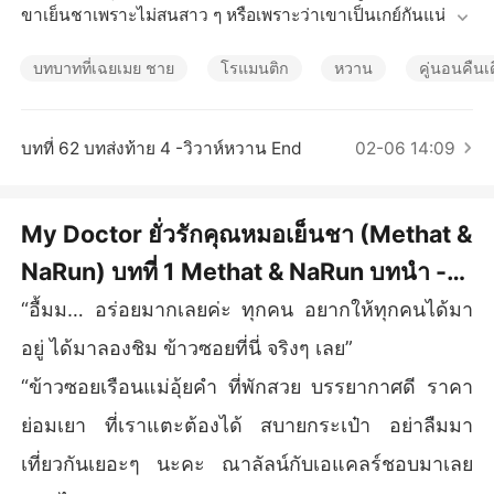
เรื่องสั้นคัดสรร
ขาเย็นชาเพราะไม่สนสาว ๆ หรือเพราะว่าเขาเป็นเกย์กันแน่นะ!
บทบาทที่เฉยเมย ชาย
โรแมนติก
หวาน
คู่นอนคืนเ
บทที่ 62 บทส่งท้าย 4 -วิวาห์หวาน End
02-06 14:09
My Doctor ยั่วรักคุณหมอเย็นชา (Methat &
NaRun) บทที่ 1 Methat & NaRun บทนำ -
คุณหมอสุดหล่อคนนั้นเป็นเกย์!
“อื้มม… อร่อยมากเลยค่ะ ทุกคน อยากให้ทุกคนได้มา
อยู่ ได้มาลองชิม ข้าวซอยที่นี่ จริงๆ เลย”
“ข้าวซอยเรือนแม่อุ้ยคำ ที่พักสวย บรรยากาศดี ราคา
ย่อมเยา ที่เราแตะต้องได้ สบายกระเป๋า อย่าลืมมา
เที่ยวกันเยอะๆ นะคะ ณาลัลน์กับเอแคลร์ชอบมาเลย