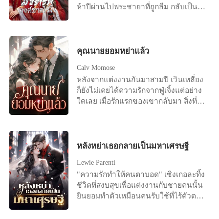
ไหนมาลบอัตตาเขาลง เขาก็จะเอา
ห้าปีผ่านไปพระชายาที่ถูกลืม กลับเป็น
คืนให้สาสม ผสมกับความแค้นครอบครัว
สตรีที่เขาต้องตามจีบ และศัตรูที่ร้ายกาจ
เข้าด้วยกันแล้ว เขาคือชายที่อันตราย
ที่สุดของเขาก็คือลูกชายของตนเอง
สุดขีด “ผมบอกว่าผมจะไม่ทำ แต่ไม่ได้
หมายความว่า คนในบริษัทผมจะทำไม่
คุณนายยอมหย่าแล้ว
ได้นี่ แล้วผมพูดหรือทำอะไรผิดไม่ทราบ”
Calv Momose
“ทำไมผมจะต้องจ่ายด้วย ในเมื่อผมไม่ได้
ทำอะไรผิด ถ้าคุณอยากไปก็เชิญตาม
หลังจากแต่งงานกันมาสามปี เวินเหลี่ยง
สบาย แต่ก่อนไป ช่วยคิดให้ดีๆ หน่อยนะ
ก็ยังไม่เคยได้ความรักจากฟู่เจิ้งแต่อย่าง
ว่ากำลังเล่นกับใครอยู่ ช่วยคิดถึงตัวเอง
ใดเลย เมื่อรักแรกของเขากลับมา สิ่งที่รอ
และคนรอบข้างให้มากๆ” “ผมแค่อยาก
เธออยู่คือหนังสือการหย่า "ถ้าฉันมีลูก
บอกว่า ถ้าคุณก้าวออกจากชีวิตผมไปเมื่อ
คุณยังเลือกหย่าไหม?" เธออยากจับ
ไหร่ คุณก็จะเหมือนคนไม่เหลืออะไรทันที
โอกาสสุดท้ายนี้ไว้ แต่แล้วมีแต่คำตอบที่
แม้แต่คนในครอบครัวของคุณ ค่าใช้จ่าย
เย็นชาว่า "ใช่" เวินเหลี่ยงหลับตาและ
หลังหย่าเธอกลายเป็นมหาเศรษฐี
ไม่ว่าจะเป็นค่ารักษา ค่าเลี้ยงดูที่ผมจ่าย
เลือกที่จะปล่อยมือ ...ต่อมาเธอนอนอยู่บน
Lewie Parenti
ให้จะถูกยกเลิก และถ้าคุณเห็นว่าเรื่องนี้
เตียงคนไข้ด้วยความสิ้นหวังและลงนาม
"ความรักทำให้คนตาบอด" เซิงเกอละทิ้ง
จะไม่ทำให้ทุกคนเดือดร้อนมากพอล่ะก็
ในข้อตกลงการหย่า "ฟู่เจิ้ง เราไม่ได้เป็น
ชีวิตที่สงบสุขเพื่อแต่งงานกับชายคนนั้น
คุณคงจะคิดผิด เพราะผมสามารถทำให้
หนี้กันอีกต่อไปแล้ว..." ชายที่มีความเด็ด
ยินยอมทำตัวเหมือนคนรับใช้ที่ไร้ตัวตน
พ่อค้าทุกคน เมินผลไม้ในสวนคุณได้
ขาดและเย็นชามาโดยตลอดนอนอยู่ข้าง
มาสามปีเต็ม แต่ในที่สุดเธอก็ตระหนักว่า
อย่างสบาย น้องๆ ของคุณที่เรียนอยู่ ผมก็
เตียงขอร้องให้อีกฝ่ายกลับมาด้วยเสียง
ความพยายามของเธอ มันไร้ประโยชน์