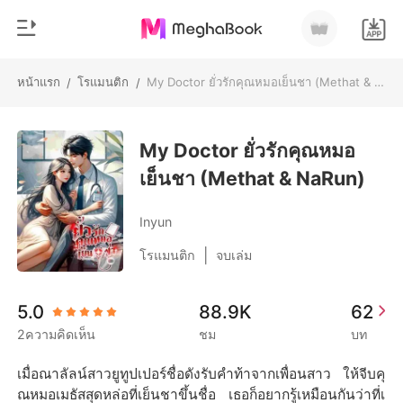
หน้าแรก
โรแมนติก
My Doctor ยั่วรักคุณหมอเย็นชา (Methat & NaRun)
/
/
0
หน้าแรก
เติมเงิน
My Doctor ยั่วรักคุณหมอ
หมวดหมู่
เย็นชา (Methat & NaRun)
สมัยใหม่
ประวัติการอ่าน
ประวัติศาสตร์
Inyun
ออกจากระบบ
โรแมนติก
|
โรแมนติก
จบเล่ม
นิยายวาย
ดาวน์โหลดแอป
5.0
88.9K
62
มหาเศรษฐี
2ความคิดเห็น
ชม
บท
รายการ
เมื่อณาลัลน์สาวยูทูปเปอร์ชื่อดังรับคำท้าจากเพื่อนสาว ให้จีบคุ
ณหมอเมธัสสุดหล่อที่เย็นชาขึ้นชื่อ เธอก็อยากรู้เหมือนกันว่าที่เ