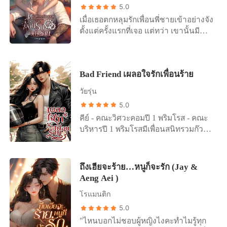
กันได้ดีไปหยก ๆ แต่ไหงวันต่อมา เขาดัน
เพียงผู้เดียว ไซเรน อายุ29ปี มาเฟียผู้ดิบ
5.0
กลายเป็นพวกฉวยโอกาสทางธุรกิจไปได้
เถื่อนโหดให้กับคนทั้งโลกแต่ใจดีให้กับ
เมื่อเธอตกหลุมรักเพื่อนพี่ชายเข้าอย่างจัง
เสียนี้ ในทางธุรกิจ หญิงสาวเกลียดพวก
เธอผู้เดียว “ขอบคุณนะครับที่ช่วยชีวิตผม
ตั้งแต่ครั้งแรกที่เจอ แต่ทว่า เขานั้นมี
ฉวยโอกาสอย่างที่เขาทำอยู่เข้าไส้ ทว่า
ไม่ทราบว่าผมขอตอบแทนเป็นการให้ผม
คนในใจอยู่แล้วซึ่งก็คือเพื่อนสาวเพียง
ในทางลีลารักบนเตียง เธอกับเขาดันเข้า
ได้เป็นสามีคุณจะได้ไหมครับ” เทียร์
คนเดียวในกลุ่ม แต่คนอย่างเธอนะเหรอ
กันได้ดีมาก เห็นทีคราวนี้เธอจะต้องแยก
อายุ23ปี เด็กสาวที่กำลังจะเรียนจบได้
จะสน ในเมื่อคนที่เขาชอบไม่ได้ชอบเขา
เรื่องงานและเรื่องส่วนตัวออกจากกัน
เข้าไปช่วยชีวิตผู้ชายคนหนึ่งไว้หลังจาก
Bad Friend เผลอใจรักเพื่อนร้าย
นั่นก็หมายความว่าเธอก็มีสิทธิ์ที่จะทำให้
แล้วเธอจะทำได้ไหมนะ! เมื่อศัตรูทาง
นั้นชีวิตของเธอก็ไม่มีความสงบสุขอีก
เขามารับรักเธอ "ถึงเขาไม่รักพี่แต่ควีน
ธุรกิจ กับ คนที่หัวใจต้องการเป็นคน
วัยรุ่น
เลย “ไหนลองคลานมาอ้อนหน่อยสิคะ”
รักพี่นะ"
เดียวกัน!!
5.0
“ถ้าอยากให้รักก็ช่วยทำตัวเป็นปกติได้
ไหมคะ?” “แล้วตอนนี้พี่ไม่ปกติตรงไหน”
คีย์ - คณะวิศวะคอมปี 1 พริมโรส - คณะ
“ทุกตรง!!” “เทียร์ครับอยากเลีย” “เลีย
บริหารปี 1 พริมโรสมีเพื่อนสนิทรวมก๊วน
อะไรคะ?” “พูดได้หรือครับ”
คือมะตูมและไผ่หลิว นทีเป็นเพื่อนของคีย์
เมื่อนทีจีบไผ่หลิว ทำให้กลุ่มเพื่อนของ
เขาและเธอสนิทกัน ทุกครั้งที่พริมโรส
ถึงเฮียจะร้าย…หนูก็จะรัก (Jay &
โดนรุ่นพี่แกล้ง คีย์ก็จะมาปกป้องคอย
Aeng Aei )
ช่วยเหลือเธอเสมอ ความรักเลยค่อยๆ
โรแมนติก
พัฒนาจากความเป็นเพื่อนเลื่อนเป็นแฟน
5.0
"ไหนบอกไม่ชอบผู้หญิงไงคะทำไมรู้ทุก