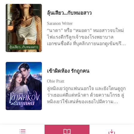
สามารถทำให้มีปัญหาการเรียน หรือ
แผ่วเบา "เหลียง ได้โปรดอย่าหย่าได้
สิ้นดี เพราะในใจของสามีตัวเองมีแต่รัก
แม้แต่ด้านความประพฤได้ไม่ยาก เพื่อน
ไหม?"
แรกของเขา เซิงเกอรู้สึกผิดหวังอย่าง
ลุ้นเสียว...กับหมอสาว
บ้านร้านตลาดที่เป็นพวกพ้องพ่อของคุณ
มาก และขอหย่าอย่างเด็ดขาด "ถึงเวลา
ผมก็ทำให้คนพวกนั้นเกลียดพ่อคุณ
Saranon Writer
แล้ว ฉันไม่ปกปิดอีกแล้ว จะบอกความ
เกลียดคุณและคนในบ้านคุณได้สบาย
“นาดา” หรือ “หมอดา” หมอสาวจบใหม่
จริงให้" ทันใดนั้น โลกออนไลน์ก็ระเบิด
มาก ทีนี้คุณยังอยากจะไปจากผมอีกหรือ
ไฟแรงดีกรีลูกเจ้าของโรงพยาบาล
ขึ้นทันที มีข่าวลือว่าสาวรวยพันล้านคน
เปล่า” --------- พิมพ์ภิษา วัฒนากรณ์
เอกชนชื่อดัง ที่บุคลิกภายนอกดูเข้มขรึม
หนึ่งหย่าร้างแล้ว ดังนั้น ซีอีโอนับไม่ถ้วน
หญิงสาวผู้โหยหาความรักและอ้อมกอด
จริงจัง แต่ลึก ๆ แล้วเธอกลับชอบเรื่อง
และชายหนุ่มรูปงามต่างรีบเข้าหาเธอ
ของพ่อผู้ให้กำเนิด เมื่อพ่อไม่เคยหยิบยื่น
เสียว ๆ และเรื่องตื่นเต้นกระตุ้นราคะใน
เพื่อเอาชนะใจเธอ เฝิงอวี้เหนียนเห็นดัง
ให้ เธอจึงยอมใช้ร่างกายเข้าแลก เพื่อตัว
แบบที่ใครก็นึกไม่ถึง มาติดตามเรื่องราว
นั้นจึงทนไม่ไหวอีกต่อไปเลยจัดงาน
เอง เพื่อพ่อ เพื่อครอบครัว และเพื่อเพื่อน
ของเธอได้ใน “ลุ้นเสียว...กับหมอสาว”
เข้าผิดห้อง รักถูกคน
แถลงข่าวในวันถัดไป โดยขอร้องอย่าง
ร่วมสังคมเล็กๆ ที่คุ้นเคย แต่สุดท้าย เธอก็
จริงจังว่า: ผมรักเซิงเกอ ขอร้องคุณ
พบว่า สิ่งที่ได้มาคือความว่างเปล่า “คุณ
Obie Pratt
ภรรยากลับบ้านนะ
ทำแบบนี้ทำไม คุณหลอกฉันทำไม แล้ว
ลู่หมิงเยว่ถูกแฟนนอกใจ และยังโดนดูถูก
คุณสัญญากับฉันทำไม ในเมื่อคุณไม่เคย
ว่าเธอแค่ดีแต่หน้าตา ด้วยความโกรธ ลู่
คิดจะรักษาสัญญาอยู่แล้ว” “รักเหรอ!
หมิงเยว่ใช้เสน่ห์ของเธอไปมีความ
ไม่มีทางที่ฉันจะรักคนใจร้ายอย่างคุณได้
สัมพันธ์กับเยี่ยนเฉิงจือประธานบริษัท แต่
มีเพียงความรู้สึกเดียวที่ฉันจะให้ได้ นั่นก็
เธอกล้าทำแต่ไม่กล้ายอมรับ หลังจาก
คือ ความเกลียด...” “ทำไมจะไม่ได้ ใน
เสร็จธุระนั้นเธอก็หนีไปเงียบๆ และยัง
เมื่อฉันไม่เคยรู้สึกอย่างที่คุณว่าเลยสักนิด
เข้าใจผิดว่าคนในคืนนั้นคือเพลย์บอย
เดียว ช่วยกรุณาฟังชัดๆ อีกครั้ง ว่าฉัน