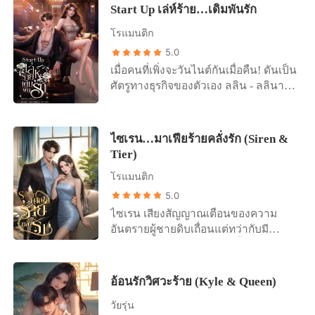
Start Up เล่ห์ร้าย…เดิมพันรัก
โรแมนติก
5.0
เมื่อคนที่เพิ่งจะวันไนต์กันเมื่อคืน! ดันเป็น
ศัตรูทางธุรกิจของตัวเอง ลลิน - ลลินา
เตชะศิรัล หญิงสาว นั่งธุรกิจ Start Up
หน้าใหม่ไฟแรง เธอมีค่ำคืนสุดพิเศษ กับ
ชายหนุ่มสุดหล่อในคืนวันเลี้ยงฉลองที่
ไซเรน…มาเฟียร้ายคลั่งรัก (Siren &
ผับ เธอปิ๊งเขา-เขาปิ๊งเธอ จนตกเป็นคืน
Tier)
วันไนต์ที่แสนหวาน ทว่า!! หลายวันต่อ
โรแมนติก
มา ฝันที่แสนหวานของเธอ กลับกลาย
เป็นฝันร้าย เพราะบริษัทของเธอกำลังถูก
5.0
คนหยามธุรกิจ Start Up หน้าใหม่ของเธอ
ไซเรน เสียงสัญญาณเตือนของความ
ด้วยการขอเทคโอเวอร์ แถมคนที่จะมา
อันตรายผู้ชายดิบเถื่อนแต่ทว่ากับมี
ขอเทคโอเวอร์บริษัทของเธอ ดันเป็น
ใบหน้าหล่อเหลาดั่งพระเจ้าปั้น แม้
ผู้ชายที่เธอมีอะไรด้วยในคืนก่อน ไทม์ -
ใบหน้าจะหล่อแต่นิสัยของเขาก็ไม่ได้ดี
แทนไท ภาคเวคินทร์ ประธานหนุ่มสุด
ตามหน้าตาเลยสักนิด แต่อยู่มาวันหนึ่ง
อ้อนรักวิศวะร้าย (Kyle & Queen)
หล่อที่เพิ่งจะผ่านคืนอันเร่าร้อนที่แสนจะ
เขาก็ได้ปฏิญาณตนว่าไซเรนผู้โหดดิบ
ลงตัวกับลลิน เธอกับเขาดูเหมือนจะเข้า
วัยรุ่น
เถื่อนคนนี้จะเป็นเด็กดีของน้องเทียร์แต่