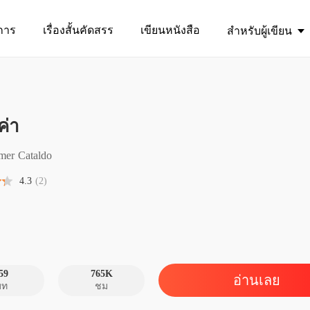
การ
เรื่องสั้นคัดสรร
เขียนหนังสือ
สำหรับผู้เขียน
ค่า
รักไร้ค่
บทที่ 1 
mer Cataldo
รักไร้ค่
4.3
(2)
บทที่ 2
รักไร้ค่
บทที่ 3
รักไร้ค่
บทที่ 4
59
765K
อ่านเลย
บท
ชม
รักไร้ค่