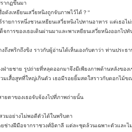
รักไร้ค่
ปรากฏขึ้นมา
บทที่ 1
่อดังเหยียนเสวี่ยหนิงถูกจับภาพไว้ได้？”
รักไร้ค่
อร์รายการหนึ่งชวนเหยียนเสวี่ยหนิงไปทานอาหาร แต่เธอไม่
บทที่ 2
ผด็จการของเธอเดินผ่านมาและพาเหยียนเสวี่ยหนิงออกไปทันท
รักไร้ค่
บทที่ 21
างถึงพริกถึงขิง ราวกับผู้อ่านได้เห็นเองกับตาว่า ท่านป
รักไร้ค่
บทที่ 22
่ายชาย รูปถ่ายที่หลุดออกมาจึงมีเพียงภาพด้านหลังของเ
รักไร้ค่
้นสวมเสื้อสูทที่ใหญ่เกินตัว เธอมีรอยยิ้มสดใสราวกับดอกไม
บทที่ 23
รักไร้ค่
ายตาของเธอจับจ้องไปที่ภาพถ่ายนั้น
บทที่ 24
ิงสวมอย่างไม่พอดีตัวได้ในพริบตา
รักไร้ค่
บทที่ 25
โดยช่างฝีมือจากราชวงศ์อิตาลี แต่ละชุดล้วนเฉพาะตัวและไม่