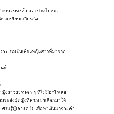
า
6 ปกป้องกันอย่างแน่นหนาเสียจริง！
18/12/2024
บีบคั้นจนทั้งเจ็บและปวดไปหมด
างเหยียนเสวี่ยหนิง
า
 ซื้อดอกไม้
18/12/2024
า
 ช่อนั้นก็เก้าสิบเก้าดอก
18/12/2024
พราะเธอเป็นเพียงหญิงสาวที่มาจาก
า
 ดูไม่เหมือนจะไปง้อกัน
18/12/2024
ันธ์
า
0 ใช้เธอเป็นตัวสร้างสถานการณ์หรือไง？
18/12/2024
ว
า
บทที่ 31 เจียงหว่านจะเป็นคุณนายเผยของฉันไปตลอดชีวิต
18/12/2024
 หญิงสาวธรรมดา ๆ ที่ไม่มีอะไรเลย
ะส่งผู้หญิงที่พวกเขาเลือกมาให้
า
2 ที่แท้เพราะต้องการตัวประกอบ
รษฐีผู้เอาแต่ใจ เพื่อหาเงินมาจ่ายค่า
18/12/2024