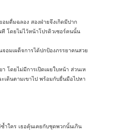
า
9 เผชิญหน้ากันในโรงพยาบาล
18/12/2024
า
ยอมดื่มฉลอง สองฝ่ายจึงเกิดมีปาก
0 ค่อยบอกท่านประธานคราวหน้า
18/12/2024
ี โดยไม่ไว้หน้าโปรดิวเซอร์คนนั้น
า
 รีบร้อนเกินไปย่อมไม่ได้ผลดี
18/12/2024
ระธานจอมเผด็จการได้ปกป้องภรรยาคนสวย
า
 ยังไม่ทันดังก็โดนด่าแล้ว
18/12/2024
ขา โดยไม่มีการเปิดเผยใบหน้า ส่วนเห
า
้ขณะเดินตามเขาไป พร้อมกับยื่นมือไปหา
 คนเราก็มีขีดจำกัด
18/12/2024
า
 เป็นเขาที่เข้าใจเธอผิดไปงั้นเหรอ？
18/12/2024
า
 ได้รับคลิปการออดิชั่น
18/12/2024
ซ้ำใคร เธอคุ้นเคยกับชุดพวกนั้นเกิน