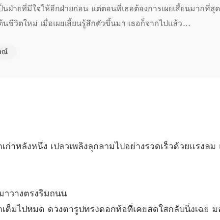
บทที่ 5
็นฝ่ายที่มีใจให้อีกฝ่ายก่อน แต่ตอนที่เธอต้องการเผยเสี้ยนมากที่ส
้นชีวิตใหม่ เมื่อเผยเสี้ยนรู้สึกตัวขึ้นมา เธอก็จากไปแล้ว

รักไร้ค่
บทที่ 6
ษณ์
้ายหมายเลข เผยเสี้ยนหยิบเงินร้อยล้านออกมาและพูดว่า "หว่านหว่าน คู
รักไร้ค่
บทที่ 7 พ
รักไร้ค่
บทที่ 8 
รักไร้ค่
บทที่ 9 
ึกเก่าหลังหนึ่ง เปลวเพลิงลุกลามไปอย่างรวดเร็วด้วยแร
รักไร้ค่
รักไร้ค่
ออกมาวางตรงริมถนน
าเต็มไปหมด ดวงตารูปทรงดอกท้อที่เคยสดใสกลับนิ่งเฉย มอ
รักไร้ค่