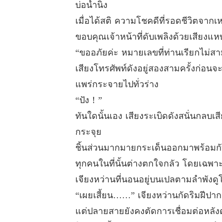
บ่อน้ำนิ่ง
เมื่อได้สติ ความโชคดีที่รอดชีวิตจากเ
ขอบคุณเจ้าหน้าที่ดับเพลิงด้วยเสียงแห
“ขออภัยค่ะ หมายเลขที่ท่านเรียกไม่ส
เสียงโทรศัพท์ดังอยู่สองสามครั้งก่อน
แพร่กระจายไปทั่วร่าง
“ปัง！”
ทันใดนั้นเอง เสียงระเบิดดังสนั่นกลบเส
กระจุย
ชิ้นส่วนมากมายกระเด็นออกมาพร้อมก
ทุกคนในที่นั้นต่างตกใจกลัว โดยเฉพาะผ
เจียงหว่านที่นอนอยู่บนเปลตามลำพังดู
“เผยเสี้ยน……” เจียงหว่านกัดริมฝีป
แต่ปลายสายยังคงตัดการเชื่อมต่อหลังดัง