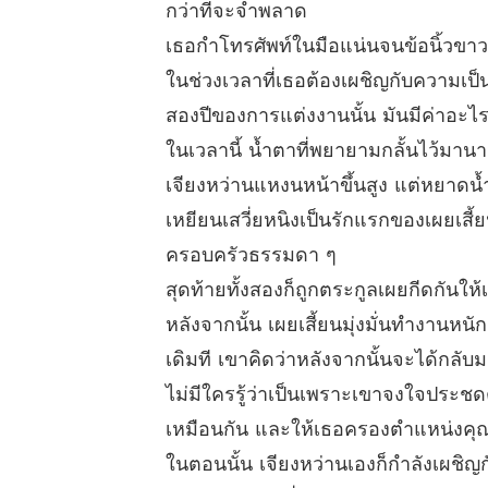
กว่าที่จะจำพลาด
เธอกำโทรศัพท์ในมือแน่นจนข้อนิ้วขาวซ
ในช่วงเวลาที่เธอต้องเผชิญกับความเป
สองปีของการแต่งงานนั้น มันมีค่าอะไ
ในเวลานี้ น้ำตาที่พยายามกลั้นไว้มาน
เจียงหว่านแหงนหน้าขึ้นสูง แต่หยาดน้
เหยียนเสวี่ยหนิงเป็นรักแรกของเผยเส
ครอบครัวธรรมดา ๆ
สุดท้ายทั้งสองก็ถูกตระกูลเผยกีดกันให
หลังจากนั้น เผยเสี้ยนมุ่งมั่นทำงานหน
เดิมที เขาคิดว่าหลังจากนั้นจะได้กลับ
ไม่มีใครรู้ว่าเป็นเพราะเขาจงใจประชด
เหมือนกัน และให้เธอครองตำแหน่งคุณ
ในตอนนั้น เจียงหว่านเองก็กำลังเผชิญก