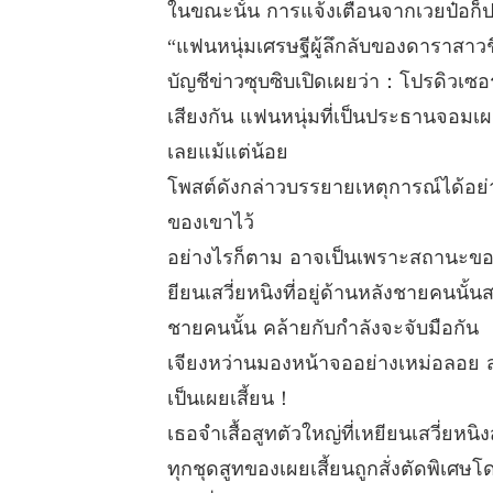
ในขณะนั้น การแจ้งเตือนจากเวยป๋อก็
“แฟนหนุ่มเศรษฐีผู้ลึกลับของดาราสาวชื
บัญชีข่าวซุบซิบเปิดเผยว่า：โปรดิวเซ
เสียงกัน แฟนหนุ่มที่เป็นประธานจอมเ
เลยแม้แต่น้อย
โพสต์ดังกล่าวบรรยายเหตุการณ์ได้อย่
ของเขาไว้
อย่างไรก็ตาม อาจเป็นเพราะสถานะของฝ
ยียนเสวี่ยหนิงที่อยู่ด้านหลังชายคนนั
ชายคนนั้น คล้ายกับกำลังจะจับมือกัน
เจียงหว่านมองหน้าจออย่างเหม่อลอย ส
เป็นเผยเสี้ยน！
เธอจำเสื้อสูทตัวใหญ่ที่เหยียนเสวี่ยหน
ทุกชุดสูทของเผยเสี้ยนถูกสั่งตัดพิเศษ