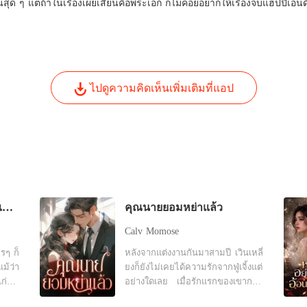
นสุด ๆ แต่ถ้าในเรื่องเผยเสี้ยนคือพระเอก ก็ไม่ค่อยอยากให้เรื่องจบแฮปปี้เอนดิ
ไปดูความคิดเห็นเพิ่มเติมที่แอป
ทิ้งหมั้นเพื่อรักเก่า งั้นฉันแต่งงานใหม่
คุณนายยอมหย่าแล้ว
Calv Momose
ครๆ ก็
หลังจากแต่งงานกันมาสามปี เวินเหลี่
แม้ว่า
ยงก็ยังไม่เคยได้ความรักจากฟู่เจิ้งแต่
เก่า
อย่างใดเลย เมื่อรักแรกของเขากลับ
นใหญ่
มา สิ่งที่รอเธออยู่คือหนังสือการหย่า