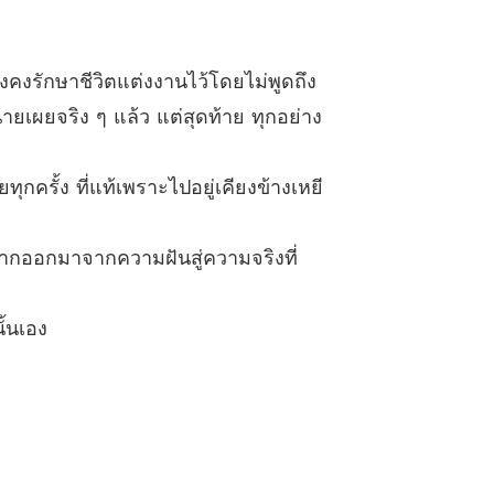
า
 กลับบ้านเก่า
18/12/2024
ังคงรักษาชีวิตแต่งงานไว้โดยไม่พูดถึง
า
ายเผยจริง ๆ แล้ว แต่สุดท้าย ทุกอย่าง
 ใส่กระสอบก็ยังดูดี
19/12/2024
า
กครั้ง ที่แท้เพราะไปอยู่เคียงข้างเหยี
5 เห็นฉันโดนว่าแล้วเธอดีใจขนาดนี้เลยเหรอ？
20/12/2024
า
ลากออกมาจากความฝันสู่ความจริงที่
 การมีลูกไม่ใช่เรื่องที่จะทำได้โดยลำพัง
21/12/2024
า
ั้นเอง
7 สารภาพ
22/12/2024
า
8 กระโดดลงจากรถ
23/12/2024
า
ไข้ขึ้น
24/12/2024