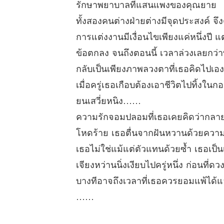
รักษาพยาบาลที่แสนแพงของคุณยาย
ทั้งสองคนต่างฝ่ายต่างมีจุดประสงค์ 
การแต่งงานมีเงื่อนไขเพียงแค่หนึ่งปี 
ข้อตกลง จนถึงตอนนี้ เวลาล่วงเลยกว่า
กลับเป็นเพียงภาพลวงตาที่เธอคิดไปเอง
เมื่อครู่เธอเกือบต้องเอาชีวิตไปทิ้งใน
ยนเสวี่ยหนิง……
ความรักจอมปลอมที่เธอเคยคิดว่ากลายเ
โหดร้าย เธอตื่นจากฝันหวานด้วยความเจ
เธอไม่ใช่แม้แต่ตัวแทนด้วยซ้ำ เธอเป็นเ
เจียงหว่านนิ่งเงียบไปครู่หนึ่ง ก่อนที่
บางทีอาจถึงเวลาที่เธอควรยอมแพ้ได้แ
……