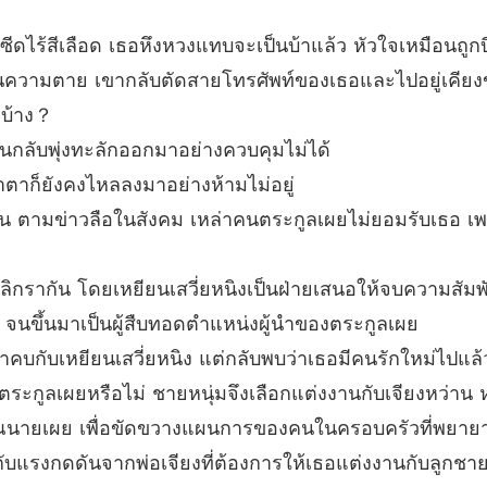
รักไร้ค่
บทที่ 2
ีดไร้สีเลือด เธอหึงหวงแทบจะเป็นบ้าแล้ว หัวใจเหมือนถูก
็นความตาย เขากลับตัดสายโทรศัพท์ของเธอและไปอยู่เคียงข้
รักไร้ค่
บทที่ 27
รบ้าง？
านกลับพุ่งทะลักออกมาอย่างควบคุมไม่ได้
รักไร้ค่
บทที่ 28
ำตาก็ยังคงไหลลงมาอย่างห้ามไม่อยู่
ี้ยน ตามข่าวลือในสังคม เหล่าคนตระกูลเผยไม่ยอมรับเธอ เ
รักไร้ค่
บทที่ 29
้เลิกรากัน โดยเหยียนเสวี่ยหนิงเป็นฝ่ายเสนอให้จบความสัมพ
รักไร้ค่
บทที่ 3
ัก จนขึ้นมาเป็นผู้สืบทอดตำแหน่งผู้นำของตระกูลเผย
มาคบกับเหยียนเสวี่ยหนิง แต่กลับพบว่าเธอมีคนรักใหม่ไปแล้
รักไร้ค่
ตระกูลเผยหรือไม่ ชายหนุ่มจึงเลือกแต่งงานกับเจียงหว่าน
นายเผย เพื่อขัดขวางแผนการของคนในครอบครัวที่พยายามจ
รักไร้ค่
บทที่ 3
ับแรงกดดันจากพ่อเจียงที่ต้องการให้เธอแต่งงานกับลูกชายเศ