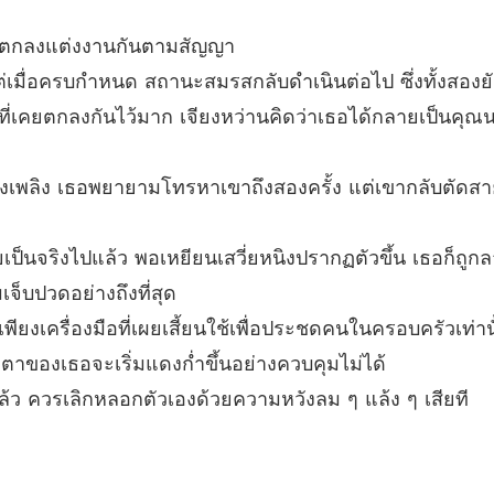
รักไร้ค่
จึงตกลงแต่งงานกันตามสัญญา
บทที่ 33
แต่เมื่อครบกำหนด สถานะสมรสกลับดำเนินต่อไป ซึ่งทั้งสองย
รักไร้ค่
ที่เคยตกลงกันไว้มาก เจียงหว่านคิดว่าเธอได้กลายเป็นคุณน
บทที่ 34
รักไร้ค่
กองเพลิง เธอพยายามโทรหาเขาถึงสองครั้ง แต่เขากลับตัดสายทุ
บทที่ 3
รักไร้ค่
ป็นจริงไปแล้ว พอเหยียนเสวี่ยหนิงปรากฏตัวขึ้น เธอก็ถูก
บทที่ 36
็บปวดอย่างถึงที่สุด
รักไร้ค่
พียงเครื่องมือที่เผยเสี้ยนใช้เพื่อประชดคนในครอบครัวเท่าน
บทที่ 3
ดวงตาของเธอจะเริ่มแดงก่ำขึ้นอย่างควบคุมไม่ได้
รักไร้ค่
ล้ว ควรเลิกหลอกตัวเองด้วยความหวังลม ๆ แล้ง ๆ เสียที
บทที่ 3
รักไร้ค่
บทที่ 39 