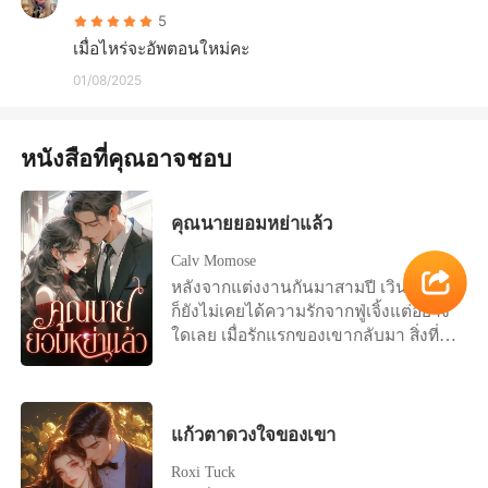
5
เมื่อไหร่จะอัพตอนใหม่คะ
01/08/2025
หนังสือที่คุณอาจชอบ
คุณนายยอมหย่าแล้ว
Calv Momose
หลังจากแต่งงานกันมาสามปี เวินเหลี่ยง
ก็ยังไม่เคยได้ความรักจากฟู่เจิ้งแต่อย่าง
ใดเลย เมื่อรักแรกของเขากลับมา สิ่งที่รอ
เธออยู่คือหนังสือการหย่า "ถ้าฉันมีลูก
คุณยังเลือกหย่าไหม?" เธออยากจับ
โอกาสสุดท้ายนี้ไว้ แต่แล้วมีแต่คำตอบที่
เย็นชาว่า "ใช่" เวินเหลี่ยงหลับตาและ
แก้วตาดวงใจของเขา
เลือกที่จะปล่อยมือ ...ต่อมาเธอนอนอยู่บน
Roxi Tuck
เตียงคนไข้ด้วยความสิ้นหวังและลงนาม