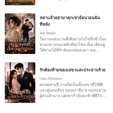
เธอรู้สึกคลื่นไส้ทันที สายของศศิกานต์ดัง
และชายหนุ่มรูปงามต่างรีบเข้าหาเธอ
ขึ้น เขาผลักเธอทิ้งแล้ววิ่งออกไปทันที
เพื่อเอาชนะใจเธอ เฝิงอวี้เหนียนเห็นดัง
เธอได้ยินเสียงเขาบอกให้โยนของขวัญ
นั้นจึงทนไม่ไหวอีกต่อไปเลยจัดงาน
หย่าแล้วอย่ามาคุกเข่าอ้อนวอนฉัน
ครบรอบทิ้ง และบอกว่าเขารักแค่ศศิ
แถลงข่าวในวันถัดไป โดยขอร้องอย่าง
ทีหลัง
กานต์คนเดียว ข่าวการตั้งครรภ์ทำให้อภิ
จริงจังว่า: ผมรักเซิงเกอ ขอร้องคุณ
เดชโกรธจัด เขายื่นสัญญาหย่าแล้วสั่งให้
ภรรยากลับบ้านนะ
Ash Wilder
เธอไปทำแท้ง เธอล้มลงเพราะถูกผลัก แต่
ในงานแต่งงานที่เพิ่งผ่านไปไม่ถึงชั่วโมง
เขากลับไม่ยื่นมือช่วย กลับเดินจากไป
ท่ามกลางกองเพลิงที่ลุกโชน ณิชาติดอยู่
อย่างเย็นชา ที่บริษัท เพื่อนร่วมงาน
ใต้คานไม้ที่กำลังจะถล่มลงมา เธอ
นินทาและศศิกานต์แกล้งให้เธออาเจียน
ตะโกนเรียกชื่อสรณ์ สามีป้ายแดงสุด
ต่อหน้าคนอื่น อภิเดชเชื่อคำโกหกของอีก
เสียง แต่เขากลับชะงักฝีเท้า หันหลังวิ่ง
ฝ่ายเต็มที่ แม้เธอจะปฏิเสธก็ตาม พรกมล
ผ่านเธอไปราวกับธาตุอากาศ เพื่ออุ้ม
รักต้องห้ามของเลขาและประธานร้าย
เซ็นสัญญาหย่า ลาออกจากงาน แล้วเดิน
ไพลิน พี่สาวต่างแม่ของเธอหนีออกไป
ออกจากชีวิตเก่าโดยไม่เหลียวหลัง เธอ
ทิ้งให้เธอรอความตายอย่างไม่ไยดี รอด
Clara Dinsmore
สาบานว่าจะเลี้ยงลูกคนเดียวให้ได้
ตายมาได้อย่างหวุดหวิด แต่เมื่อตื่นขึ้น
ตลอดสามปี งามจิตเป็นทั้งเลขาที่ไร้ที่ติ
มาในโรงพยาบาล เธอกลับถูกครอบครัว
และคู่นอนลับๆ ของธราธิป ท่านประธาน
และสามีรุมประณามว่าเป็นคนวางเพลิง
ผู้ทรงอำนาจ แต่เขากำลังจะเข้าพิธีวิวาห์
พ่อแท้ๆ ตบหน้าเธออย่างแรง สรณ์ใช้
กับไฮโซสาวที่คู่ควร เมื่อเธอตัดสินใจขอ
รองเท้าหนังเหยียบขยี้แผลไฟไหม้ที่หลัง
ลาออกและไปดูตัวเพื่อเริ่มต้นชีวิตใหม่
มือของเธอ บังคับให้เธอคุกเข่าขอโทษ
เขากลับฉีกจดหมายทิ้งและใช้อำนาจ