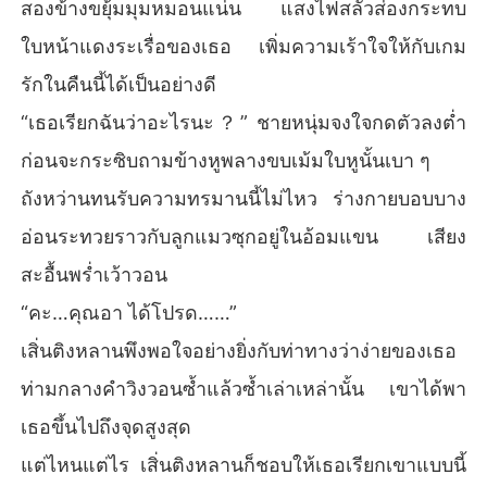
สองข้างขยุ้มมุมหมอนแน่น แสงไฟสลัวส่องกระทบ
ชายผู้เคยหยิ่งยะโสขนาดนั้น ตอนนี้ก้มหัวลงและขอร้องว่า "หว
ใบหน้าแดงระเรื่อของเธอ เพิ่มความเร้าใจให้กับเกม
านหว่าน ฉันผิดไปแล้ว โปรดอย่าทิ้งฉันไป"
รักในคืนนี้ได้เป็นอย่างดี
“เธอเรียกฉันว่าอะไรนะ？” ชายหนุ่มจงใจกดตัวลงต่ำ
ก่อนจะกระซิบถามข้างหูพลางขบเม้มใบหูนั้นเบา ๆ
ถังหว่านทนรับความทรมานนี้ไม่ไหว ร่างกายบอบบาง
อ่อนระทวยราวกับลูกแมวซุกอยู่ในอ้อมแขน เสียง
สะอื้นพร่ำเว้าวอน
“คะ…คุณอา ได้โปรด……”
เสิ่นติงหลานพึงพอใจอย่างยิ่งกับท่าทางว่าง่ายของเธอ
ท่ามกลางคำวิงวอนซ้ำแล้วซ้ำเล่าเหล่านั้น เขาได้พา
เธอขึ้นไปถึงจุดสูงสุด
แต่ไหนแต่ไร เสิ่นติงหลานก็ชอบให้เธอเรียกเขาแบบนี้