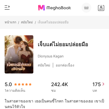
หน้าแรก
สมัยใหม่
เจ็บแต่ไม่ยอมปล่อยมือ
/
/
0
หน้าแรก
เติมเงิน
หมวดหมู่
เจ็บแต่ไม่ยอมปล่อยมือ
สมัยใหม่
ประวัติการอ่าน
Dionysus Kagan
ประวัติศาสตร์
|
สมัยใหม่
ออกต่อเนื่อง
ออกจากระบบ
โรแมนติก
นิยายวาย
ดาวน์โหลดแอป
5.0
242.4K
175
มหาเศรษฐี
1ความคิดเห็น
ชม
บท
รายการ
ในสายตาของเขา เธอเป็นคนขี้โกหก ในสายตาของเธอ เขาเป็
นคนไร้หัวใจ
