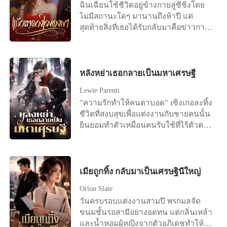
ฉินเฉี่ยนใช้ชีวิตอยู่ข้างกายลู่ซีซิงโดย
ในข้อตกลงการหย่า "ฟู่เจิ้ง เราไม่ได้เป็น
ไม่มีสถานะใดๆ มานานถึงห้าปี แต่
หนี้กันอีกต่อไปแล้ว..." ชายที่มีความเด็ด
สุดท้ายสิ่งที่เธอได้รับกลับมาคือข่าวการ
ขาดและเย็นชามาโดยตลอดนอนอยู่ข้าง
หมั้นหมายของเขากับคนอื่น เธอเลือกที่
เตียงขอร้องให้อีกฝ่ายกลับมาด้วยเสียง
จะจากไปอย่างเงียบๆ แต่ไม่เคยคาดคิด
แผ่วเบา "เหลียง ได้โปรดอย่าหย่าได้
เลยว่า ซีอีโอที่ดูเหมือนจะไม่เคยมีใจให้
ไหม?"
เรื่องรักใคร่ กลับตามหาเธออย่างบ้าคลั่ง
หลังหย่าเธอกลายเป็นมหาเศรษฐี
นานถึงเจ็ดวันเจ็ดคืน เมื่อได้พบกันอีก
Lewie Parenti
ครั้ง เธอปรากฏตัวอย่างน่าทึ่ง และข้าง
"ความรักทำให้คนตาบอด" เซิงเกอละทิ้ง
กายมีใครบางคนเคียงข้างอยู่ ขณะที่ชาย
ชีวิตที่สงบสุขเพื่อแต่งงานกับชายคนนั้น
หนุ่มเสียใจจนแทบบ้า พยายามพร่ำบอก
ยินยอมทำตัวเหมือนคนรับใช้ที่ไร้ตัวตน
ความรักที่มาช้าเกินไป “อาเฉี่ยน กลับมา
มาสามปีเต็ม แต่ในที่สุดเธอก็ตระหนักว่า
หาฉันเถอะ ฉันยอมทำทุกอย่างเพื่อเธอ”
ความพยายามของเธอ มันไร้ประโยชน์
เธอกลับตอบเขาด้วยรอยยิ้มดูแคลน “แต่
สิ้นดี เพราะในใจของสามีตัวเองมีแต่รัก
ฉันไม่ต้องการหรอกนะ!” เธอตอบด้วยน้ำ
แรกของเขา เซิงเกอรู้สึกผิดหวังอย่าง
เมียถูกทิ้ง กลับมาเป็นเศรษฐินีใหญ่
เสียงเย็นชาและแฝงด้วยความประชด
มาก และขอหย่าอย่างเด็ดขาด "ถึงเวลา
ประชัน ลำคอของชายหนุ่มกระตุกเล็ก
Orion Slate
แล้ว ฉันไม่ปกปิดอีกแล้ว จะบอกความ
น้อย เขายกมือขึ้นปิดดวงตาเย็นชาของ
วันครบรอบแต่งงานสามปี พรกมลจัด
จริงให้" ทันใดนั้น โลกออนไลน์ก็ระเบิด
เธอไว้ “เด็กดี อย่ามองฉันด้วยสายตา
ขนมชั้นรอสามีอย่างอดทน แต่กลิ่นเหล้า
ขึ้นทันที มีข่าวลือว่าสาวรวยพันล้านคน
แบบนั้นเลย ฉันทนไม่ไหว...”
และน้ำหอมผู้หญิงจากตัวอภิเดชทำให้
หนึ่งหย่าร้างแล้ว ดังนั้น ซีอีโอนับไม่ถ้วน