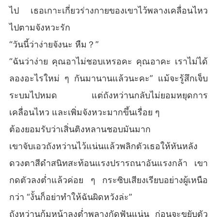
ไป เธอเกาะเกี่ยวร่างกายของเขาไว้พลางเคลื่อนไหว
ไปตามจังหวะรัก
“วันนี้ว่าง่ายจังนะ หืม？”
“ฉันว่าง่าย คุณอาไม่ชอบเหรอคะ คุณอาคะ เราไม่ได้
ลองอะไรใหม่ ๆ กันมานานแล้วนะคะ” แม้จะรู้สึกเจ็บ
ระบมไปหมด แต่ถังหว่านกลับไม่ยอมหยุดการ
เคลื่อนไหว และเพิ่มจังหวะมากขึ้นเรื่อย ๆ
ต้องยอมรับว่าเสิ่นติงหลานชอบมันมาก
เขาจับเอวถังหว่านไว้แน่นแล้วพลิกตัวเธอให้หันหลัง
ดวงตาสีดำสนิทสะท้อนแรงปรารถนาอันแรงกล้า เขา
กดตัวลงต่ำแล้วค่อย ๆ กระซิบเสียงเรียบอย่างผู้เหนือ
กว่า “งั้นก็อย่าทำให้ฉันผิดหวังล่ะ”
ถังหว่านก้มหน้าลงต่ำพลางกัดฟันแน่น ก่อนจะขยับตัว