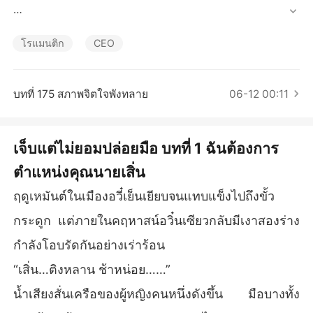
เรื่องสั้นคัดสรร
เดิมทีถังหว่านคิดว่าเธอคือคนพิเศษหลังจากอยู่กับเสิ่นติงหลาน
โรแมนติก
CEO
มาสองปี แต่สุดท้ายก็พบว่าตัวเองเป็นแค่ของเล่นที่สามารถทิ้งไ
ด้อย่างตามใจเมื่อไม่มีค่าอีกต่อไป

บทที่ 175 สภาพจิตใจพังทลาย
06-12 00:11
จนกระทั่งถังหว่านเห็นว่าเสิ่นติงหลานพาคนรักของเขาไปตรว
เจ็บแต่ไม่ยอมปล่อยมือ บทที่ 1 ฉันต้องการ
จครรภ์ เธอจึงยอมแพ้แล้ว

ตำแหน่งคุณนายเสิ่น
ฤดูเหมันต์ในเมืองอวี๋เย็นเยียบจนแทบแข็งไปถึงขั้ว
เธอหยุดติดตามเขาอีก แต่จู่ๆ เขากลับไม่ยอมปล่อยเธอไป

กระดูก แต่ภายในคฤหาสน์อวิ๋นเซียวกลับมีเงาสองร่าง
กำลังโอบรัดกันอย่างเร่าร้อน
"ถ้าคุณไม่เชื่อฉัน ทำไมคุณไม่ปล่อยฉันไปล่ะ?"

“เสิ่น…ติงหลาน ช้าหน่อย……”
น้ำเสียงสั่นเครือของผู้หญิงคนหนึ่งดังขึ้น มือบางทั้ง