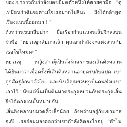
ของเขาราวกับกำลังบดขยี้มดตัวหนึ่งให้ตายคามือ “ดู
เหมือนว่าฉันจะตามใจเธอมากไปสินะ ถึงได้กล้าพูด
เรื่องแบบนี้ออกมา！”
ถังหว่านขบกลีบปาก มือเรียวกำแน่นจนเล็บจิกลงบน
ฝ่ามือ “หยวนซูกลับมาแล้ว คุณอากำลังจะแต่งงานกับ
เธอใช่ไหมคะ”
หยวนซู หญิงสาวผู้เป็นดั่งรักแรกของเสิ่นติงหลาน
ได้ยินมาว่าเมื่อครั้งที่เสิ่นติงหลานอายุครบสิบแปด เขา
ถูกศัตรูลักพาตัวไป และบังเอิญหยวนซูเป็นคนช่วยเขา
เอาไว้ นับแต่นั้นเป็นต้นมาตระกูลหยวนกับตระกูลเสิ่น
จึงได้ตกลงหมั้นหมายกัน
เสิ่นติงหลานขมวดคิ้วเล็กน้อย ถังหว่านอยู่กับเขามาส
องปี เธอย่อมมองออกว่าเขากำลังคิดอะไรอยู่ “ทำไม