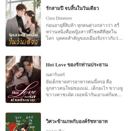
อาการโคม่า คือการขอเลิกกับฉินเวย
บริสุทธิ์ของแม่ทัพผู้เกรียงไกร "อ๋องใหญ่
สายตา ด้วยสัญชาตญาณ เด็กน้อยในวัย
ขยับไปมา ก่อนจะปรือลืมขึ้นอย่าง
“เรื่องที่เกิดขึ้นในช่วงที่ฉันความจำเสื่อม
รักสามปี จบสิ้นในวันเดียว
เกาหรงซาน" พระชายาที่เขาเขียน
ห้าขวบรีบถอดเสื้อคลุมด้านนอกอันเปียก
ลำบากยากเย็น "นี่มัน...เป็นไปไม่ได้" รีบ
ไม่ได้เป็นสิ่งที่ฉันตั้งใจทำจริงๆ ตั้งแต่วัน
หนังสือหย่าทิ้งไว้ในห้องหอตั้งแต่วันแรก
ชื้นไปด้วยละอองน้ำฝนออกมาห่อร่าง
คว้าข้อมือของเด็กน้อยมาจับชีพจรดู
Clara Dinsmore
นี้เป็นต้นไป เราตัดขาดความสัมพันธ์
ที่แต่งงาน แต่เพราะความรักและหน้าที่
เล็กของน้องสาวเอาไว้ ส่วนตนเองก็
ดวงตาของนักพรตเฒ่ามืดมนลงในทันที
ก่อนอายุยี่สิบห้า ทุกคนต่างกล่าวว่า สวี่
ความรักของเราก็ทำเหมือนไม่เคยเกิด
ของสตรีชาวฮั่น นางจึงทนอยู่อย่างปวด
เอาแต่เอ่ยพึมพำว่า ไม่เป็นไร ไม่เป็นไร พี่
แตะนิ้วทำนายชะตา นี่มันคือการสลับ
หว่านหนิงคือหญิงสาวที่โชคดีที่สุดใน
ขึ้นเลย ” ฉินเวยไม่ได้ว่าอะไร บัญเอิญ
ร้าวในตำหนักของเขาตลอด 2 ปีก่อนจะ
สาวจะดูแลน้องเอง หลี่อันหนิงกอดเด็ก
ร่างเปลี่ยนวิญญาณ ดึงตัวลูกศิษย์ถอย
โลก บุคคลสำคัญของเมืองจิงราวกับว่า
ว่าการวิจัยยาใหม่ในห้องทดลองสำเร็จ
ตรอมใจตาย
ทารกเอาไว้ในอ้อมแขน ใช้ร่างกายเล็ก
หลังไปสามก้าว "ผีร้ายตนไหนกล้ามา
เป็นพรหมลิขิตตกหลุมรักเธอตั้งแต่แรก
ฉินเวยจึงขอเข้าร่วมการทดลองยา “เมื่อ
จ้อยของตนกำบังลมฝนให้น้องน้อยอย่าง
สวมร่างคนตาย จงออกไปเสีย !" ผีร้ายที่
เห็น แม้ว่าเธอจะมีปัญหาขาพิการ เขาก็
คุณรับประทานยาเม็ดนี้ ความทรงจำ
กล้าหาญ
ว่ากำลังมึนงงกับเหตุการณ์ตรงหน้า จำ
ยินดีแต่งงานกับเธอและไม่เคยทอดทิ้ง
ส่วนนี้จะถูกลบไปอย่างถาวร คุณฉินเวย
*********************************
ได้ว่าเธอกำลังขับรถกลับบ้าน ใช่แล้ว
แต่เมื่อเธอมอบหัวใจที่แท้จริงให้เขา เธอ
Hot Love ของรักท่านประธาน
คุณตัดสินใจดีแล้วหรือ?”
*********************** ร่างเล็กนั่ง
เกิดอุบัติเหตุขึ้น มีรถบรรทุกเสียหลัก พุ่ง
กลับพบว่า คนที่นอนข้างเธอนั้นคือคนที่
ตากฝนอยู่บนเขาเป็นเวลาเนิ่นนาน
มาชนรถของเธอ จากนั้นทุกอย่างก็ดับวูบ
ณดารินทร์
อยู่เบื้องหลังเหตุการณ์ที่ทำให้เธอขา
เพราะหาหนทางกลับเรือนเฉกเช่นผู้ใหญ่
ไป ท่าทางเหม่อลอยไร้สติของนางทำ
ยัยเด็กขาดสารอาหารคนนี้หรอ คือ
พิการ! สวี่หว่านหนิงเริ่มต้นใหม่ด้วยพลัง
ไม่ได้ กายของเด็กน้อยเริ่มสั่นสะท้าน
นักพรตเฒ่าหวาดระแวงในทันที เตรียม
ลูกสาวคนใหม่ของแม่.. เด็กอะไร ขวางหู
ที่ไม่มีวันหมด เพื่อบอกลาตัวเองที่เคย
เสียงฟันของนางกระทบกันดังกึกกัก ก่อน
หยิบยันต์ป้องกันภูตผีออกมา ขณะที่เด็ก
ขวางตาชะมัด เจอหน้ากันเอาแต่ก้มหน้า
อ่อนแอในอดีตอย่างสิ้นเชิง!
สติสุดท้ายของเด็กหญิงจะดับวูบไป หลี่
น้อยยกฝ่ามือของตัวเองขึ้นเพ่งมองอย่าง
หลบตา แต่ทำไมยัยเด็กนี่ถึงสวยวันสวย
อันหนิงคล้ายมองเห็นมารดาของตน
ประหลาดใจ ดวงตาคู่กลมน้อยกลอกกลิ้ง
คืน..ถ้าเขาจะแอบกินเด็กของแม่..จะผิด
ที่นอนอยู่เบื้องหน้าลุกขึ้นมาตระกองกอด
ไปมาอย่างสับสน นิ้วมือสั้น ๆ นี่มันอะไร
ไหม
นางเอาไว้แนบอก ก่อนกระซิบน้ำเสียง
ขยับปลายเท้าเข้าหากัน ขาก็สั้น พลิก
วิศวะข้ามภพกับองค์รัชทายาท
อ่อนโยนว่า ไม่เป็นไร ไม่เป็นไร แม่อยู่นี่
ฝ่ามือตัวเองไปมา สีหน้าคล้ายคนอยาก
แล้ว เสียงเพลงกล่อมเด็กที่มารดาเคยร้อง