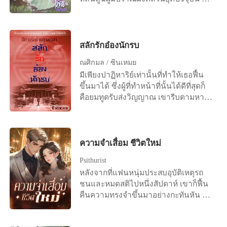
พบว่าตนเองกลับมายังอดีตในช่วงเวลาที่
ถูกส่งไปยังต่างโลก สวมร่างเด็กน้อยวัย
ทุกอย่างสามารถแก้ไขได้ พร้อมกับความ
สามขวบ ที่เพิ่งถูกงูกัดตายด้านหลัง
สามารถที่ไม่มีมนุษย์คนไหนทำได้เหมือน
อารามเต๋า เจ้าอาวาสไม่อาจยอมรับ
อย่างนาง หลี่อันหนิงได้เริ่มวางแผนแก้
วิญญาณสวมร่างได้ แต่เมื่อขับไล่
สลักรักอ๋องนักรบ
แค้นให้กับตนและช่วยเหลือน้องทั้งสองมิ
วิญญาณร้ายออกจากร่างกายไม่ได้ จึง
ณศิกมล / ซินเหมย
ให้มีชะตากรรมดั่งชาติที่แล้ว
จำเป็นต้องขับไล่คน ออกจากอารามแทน
มีเพียงปาฏิหาริย์เท่านั้นที่ทำให้เธอฟื้น
*********************************
++++ "อนิจจาวาสนาเด็กน้อยได้ดับสิ้น
ขึ้นมาได้ ซึ่งผู้ที่ทำหน้าที่นั้นได้ดีที่สุดก็
*************************** “ท่าน
ลงแล้ว จี้คงเตรียมพิธีสวดส่งวิญญาณให้
คือยมทูตรับส่งวิญญาณ เขารีบตามหา
แม่!! ท่านแม่!! ตื่นสิเจ้าคะ นอนที่นี่ไม่ได้
นางเถอะ" นักพรตเฒ่าสั่งการลูกศิษย์ตัว
วิญญาณของเธอเพื่อพากลับเข้าร่างโดย
นะเดี๋ยวจะไม่สบายเอา” ร่างเล็กแกรน
น้อย หันหลังหมายจะเดินกลับไปยังที่พัก
เร็วที่สุด แต่ทุกอย่างก็สายเกินแก้เพราะ
แกะเอาเสื่อที่ห่อม้วนร่างของมารดาออก
ของตน "ขอรับท่านอาจารย์" จี้คง
เขาเจอเธอเมื่อร่างของเธอถูกเผาไปแล้ว
ก่อนจะเขย่ากายที่เย็นชืดไปนานแล้ว
ขานรับคำสั่ง หันไปเตรียมสิ่งของสำหรับ
ทางเดียวที่จะแก้ไขความผิดก็คือต้องส่ง
ของนาง ทว่าในระหว่างที่สายฝนกำลัง
ความจำเสื่อม ชีวิตใหม่
ทำพิธีสวดส่งวิญญาณผู้ตาย ทว่าผ่านไป
เธอกลับไปในร่างของคนอื่นที่เพิ่งหมด
เทกระหน่ำลงมาอย่างไม่ลืมหูลืมตา เสียง
เพียงอึดใจเดียว "อ๊ากกก ! มีผี !" เสียง
Psithurist
ลมหายใจ และด้วยเหตุผลที่เธอเรียกร้อง
ร้องแผ่วเบาราวกับลูกแมวน้อยก็ดังขึ้น
กรีดร้องดังลั่น ร่างเล็ก ๆ ของเขาวิ่งไป
หลังจากที่แฟนหนุ่มประสบอุบัติเหตุรถ
บางประการ จึงทำให้เธอได้กลับไปเกิด
หลี่อันหนิงมองไปยังช่วงขาของมารดา
หลบอยู่ด้านหลังผู้เป็นอาจารย์ "จี้คงมี
ชนและหมดสติไปหนึ่งสัปดาห์ เขาก็ฟื้น
ใหม่ในรัชสมัยของราชวงศ์หมิง ในร่าง
เห็นบางสิ่งกำลังขยับไหว นางจึงเลิกชุด
อะไร" "นะนางลืมตาขอรับท่านอาจารย์"
คืนความทรงจำขึ้นมาอย่างกะทันหัน
ของหญิงสาววัย 19 ปีนามว่า "เฟิ่งต้า
สีขาวที่เปรอะเปื้อนไปด้วยโลหิตของ
เด็กน้อยชี้นิ้วสั่น ๆ ไปที่ศพบนพื้น "ว่า
เขาจำได้ว่ามีคนที่เขารักมายาวนาน ดัง
ชวี่" แต่ "เฟิ่งต้าชวี่" ไม่ใช่ดรุณีแรกแย้ม
มารดาขึ้น บัดดลร่างเล็กของเด็กทารกที่
อย่างไรนะ" นักพรตเฒ่ารีบตรงไปคุกเข่า
นั้น สิ่งแรกที่เซิ่งหลินชวนทำเมื่อฟื้นจาก
ไร้เจ้าของ นางเป็นพระชายาที่แสน
กำลังดิ้นรนเอาชีวิตรอดก็ปรากฏแก่
อยู่ด้านข้างศพ เห็นเปลือกตาของนาง