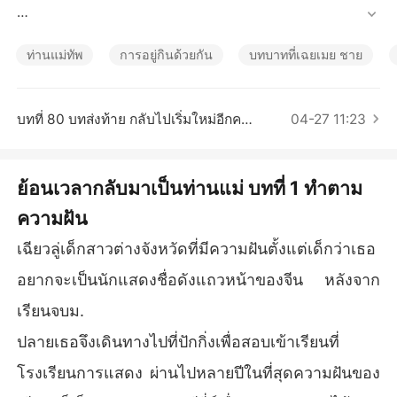
เรื่องสั้นคัดสรร
จึงเป็นโอกาสที่หาได้ยากสำหรับคนงานยุ่งตลอดทั้งปีของเธอที่
จะได้พักผ่อน เฉียวลู่เดินทางกลับบ้านเกิดของเธอและการกลับไ
ท่านแม่ทัพ
การอยู่กินด้วยกัน
บทบาทที่เฉยเมย ชาย
ปครั้งนี้ทำให้ชีวิตของเฉียวลู่เปลี่ยนไปตลอดการ

ฉีหมิงเยี่ยน   อนุชาองค์เล็กของฮ่องเต้แห่งแคว้นฉี ถูกลอบปลง
บทที่ 80 บทส่งท้าย กลับไปเริ่มใหม่อีกครั้ง
04-27 11:23
พระชนม์ระหว่างที่เดินทางมาทำหน้าที่เจรจาสงบศึกกับเเเคว้นเ
ซียว เพราะได้รับบาดเจ็บสาหัสทำให้ชินอ๋องความจำเสื่อมและไ
ด้รับการช่วยเหลือจากพ่อลูกตระกูลเฉียว

ย้อนเวลากลับมาเป็นท่านแม่ บทที่ 1 ทำตาม
ความฝัน
เซียวยิ่น   ฮ่องเต้แคว้นเซียวมีพระสนมมากมายเเต่กลับไม่สามา
รถให้กำเนิดพระโอรสได้โหรหลวงได้ทำนายเอาไว้ว่า ในอนาค
เฉียวลู่เด็กสาวต่างจังหวัดที่มีความฝันตั้งแต่เด็กว่าเธอ
ตองค์รัชทายาทที่แท้จริงจะกลับมาเซียวยิ่นจึงมีรับสั่งให้ทหารอ
อกตามหาพระโอรสและอดีตฮองเฮาของตนอย่างลับๆ

อยากจะเป็นนักแสดงชื่อดังแถวหน้าของจีน หลังจาก
เรียนจบม.
ฉินอี้เหยา  ได้รับบาดเจ็บสาหัสร่างลอยตามแม่น้ำมาพร้อมกับเ
ด็กทารกในอ้อมแขนเมื่อฟื้นขึ้นมานางจึงแสร้งจำเรื่องราวในอ
ปลายเธอจึงเดินทางไปที่ปักกิ่งเพื่อสอบเข้าเรียนที่
ดีตไม่ได้ เพื่อให้นางและบุตรชายมีชีวิตรอดต่อไป
โรงเรียนการแสดง ผ่านไปหลายปีในที่สุดความฝันของ