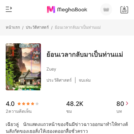
หน้าแรก
ประวัติศาสตร์
ย้อนเวลากลับมาเป็นท่านแม่
/
/
0
หน้าแรก
เติมเงิน
หมวดหมู่
ย้อนเวลากลับมาเป็นท่านแม่
สมัยใหม่
ประวัติการอ่าน
Zuey
ประวัติศาสตร์
|
ประวัติศาสตร์
จบเล่ม
ออกจากระบบ
โรแมนติก
นิยายวาย
ดาวน์โหลดแอป
4.0
48.2K
80
มหาเศรษฐี
2ความคิดเห็น
ชม
บท
รายการ
เฉียวลู่  นักแสดงแถวหน้าของจีนมีข่าวฉาวออกมาทำให้ทางต้
นสังกัดของเธอสั่งให้เธองดออกสื่อชั่วคราว
