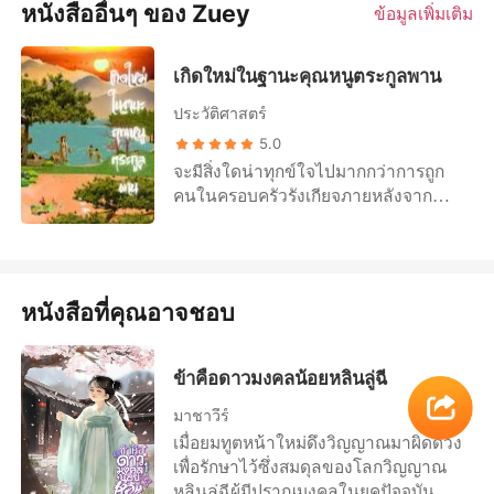
หนังสืออื่นๆ ของ Zuey
ข้อมูลเพิ่มเติม
เกิดใหม่ในฐานะคุณหนูตระกูลพาน
ประวัติศาสตร์
5.0
จะมีสิ่งใดน่าทุกข์ใจไปมากกว่าการถูก
คนในครอบครัวรังเกียจภายหลังจาก
มารดาเสียชีวิตเด็กน้อยอายุห้าขวบต้อง
พยายามดิ้นรนเอาชีวิตรอดพร้อมกับน้อง
สาวที่พึ่งลืมตาดูโลกอีกทั้งน้องชาย
ฝาแฝดที่พึ่งเกิดมายังถูกพรากไป หลี่อัน
หนังสือที่คุณอาจชอบ
หนิง เด็กสาวผู้เกิดมาพร้อมกับโชคชะตา
ที่ไม่เหมือนผู้ใดนอกจากต้องดิ้นรนเอา
ชีวิตรอดจากคนในครอบครัว ตลอดชีวิต
ข้าคือดาวมงคลน้อยหลินลู่ฉี
นางยังไม่เคยได้รับอุ่นไอจากผู้เป็นบิดาที่
ยังเหลืออยู่ จนกระทั่งลมหายใจสุดท้าย
มาชาวีร์
ของชีวิต นางก็ยังไม่รู้เลยว่าเหตุใด
เมื่อยมทูตหน้าใหม่ดึงวิญญาณมาผิดดวง
สวรรค์ถึงได้กำหนดชะตาชีวิตเช่นนี้ให้
เพื่อรักษาไว้ซึ่งสมดุลของโลกวิญญาณ
กับตน เมื่อลืมตาขึ้นมาอีกครั้ง เด็กสาว
หลินลู่ฉีผู้มีปราณมงคลในยุคปัจจุบัน จึง