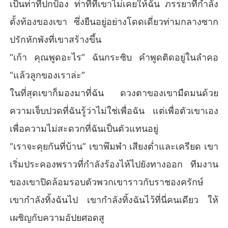
เป็นท่าทีปกป้อง ท่าทีที่เขาไม่เคยให้ฉัน ภรรยาที่กำลัง
ตั้งท้องของเขา ซึ่งยืนอยู่อย่างโดดเดี่ยวท่ามกลางซาก
ปรักหักพังที่เขาสร้างขึ้น
“เก้า คุณพูดอะไร” ฉันกระซิบ คำพูดติดอยู่ในลำคอ
“แล้วลูกของเราล่ะ”
ในที่สุดเขาก็มองมาที่ฉัน ดวงตาของเขามืดมนด้วย
ความเจ็บปวดที่ฉันรู้ว่าไม่ใช่เพื่อฉัน แต่เพื่อตัวเขาเอง
เพื่อความไม่สะดวกที่ฉันเป็นตัวแทนอยู่
“เราจะคุยกันที่บ้าน” เขาพึมพำ เสียงต่ำและเครียด เขา
เริ่มประคองพราวที่กำลังร้องไห้ไปยังทางออก ทีมงาน
ของเขาปิดล้อมรอบตัวพวกเขาราวกับราชองครักษ์
เขากำลังทิ้งฉันไป เขากำลังทิ้งฉันไว้ที่นี่คนเดียว ให้
เผชิญกับความอัปยศอดสู