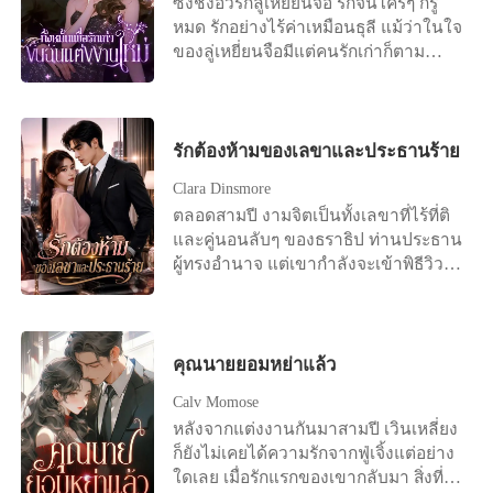
ซ่งชิงอวี่รักลู่เหยี่ยนจือ รักจนใครๆ ก็รู้
เธอมีเพื่อนที่สนิทคนหนึ่งชื่อ อคิณ เป็น
ความตกใจอย่างรวดเร็ว สองเดือนต่อมา
หมด รักอย่างไร้ค่าเหมือนธุลี แม้ว่าในใจ
เจ้าของไร่ชา ที่อยู่ติดกับไร่กาแฟของเธอ
หมอประจำตระกูลเข้ามาครองใจคุณฮั่ว
ของลู่เหยี่ยนจือมีแต่คนรักเก่าก็ตาม
เควิน เตชะวงศ์วรากุล (คุณเค) อายุ 35 ปี
ได้สำเร็จ “คุณนายฮั่ว คุณทำยังไงให้คุณ
แม้ว่าเขาจะใช้เวลาส่วนใหญ่ในแต่ละปี
นักธุรกิจหนุ่มหล่อ เป็นผู้ชายที่สาวๆ ต่าง
ฮั่วเปิดใจ เดินออกมาจากความคิดถึง
ไปกับคนรักเก่าที่ต่างประเทศ แม้ว่าคน
หมายปอง เขาทั้งหล่อ ทั้งรวย ก็ไม่แปลก
ภรรยาที่ล่วงลับได้ยังไงเหรอครับ？ ”
รักเก่าจะตั้งครรภ์ลูกของลู่เหยี่ยนจือแล้ว
ที่จะมีสาวๆ เข้ามาหา "ผมเป็นผู้ชายนะ
“เฮอะ ๆ ง่ายมาก แต่งงานแล้วได้แถม
ซ่งชิงอวี่ก็ยังคงขอแต่งงานกับลู่เหยี่
รักต้องห้ามของเลขาและประธานร้าย
ครับ มีผู้หญิงมาทอดสะพานให้ถึงที่ ผมก็
สองไง！ ” เจ้าสาวพูดอย่างไม่พอใจและ
ยนจือ แต่ในวันไปจดทะเบียนเพราะคน
ต้องเป็นสุภาพบุรุษหน่อยสิครับ จะปล่อย
Clara Dinsmore
จับมือเด็กน้อยที่หน้าตาถอดแบบเจ้าบ่าว
รักเก่ากลับมา ลู่เหยี่ยนจือก็ไม่ปรากฏตัว
ผ่านได้ยังไง ผมขึ้นเตียงกับพวกเธออยู่
สองคนออกมา！
ตลอดสามปี งามจิตเป็นทั้งเลขาที่ไร้ที่ติ
ที่ที่ว่าการอำเภอ หลังจากรักลู่เหยี่ยนจื
บ่อยครั้ง แต่ทุกคนผมก็จะตกลงกับพวก
และคู่นอนลับๆ ของธราธิป ท่านประธาน
อมาเจ็ดปี ซ่งชิงอวี่ก็หมดหวังสิ้นเชิง เธอ
เธอว่าไม่มีการผูกมัดใดๆ ทั้งสิ้น แฟนเห
ผู้ทรงอำนาจ แต่เขากำลังจะเข้าพิธีวิวาห์
ได้บล็อกลู่เหยี่ยนจือแล้วหันหลังออกจาก
รอ...ผมไม่คิดจะมีหรอก แค่งานก็ปวดหัว
กับไฮโซสาวที่คู่ควร เมื่อเธอตัดสินใจขอ
เมืองที่ลู่เหยี่ยนจืออยู่ ลู่เหยี่ยนจือไม่ได้
จะแย่อยู่แล้ว ขออยู่แบบโสดๆ แบบนี้ดี
ลาออกและไปดูตัวเพื่อเริ่มต้นชีวิตใหม่
ใส่ใจอะไร คิดว่าสักวันหนึ่งยังไงซ่งชิงอวี่
กว่า อีกอย่างผู้หญิงพวกนั้นเข้ามา ก็
เขากลับฉีกจดหมายทิ้งและใช้อำนาจ
ก็จะกลับมา จนกระทั่งเขาเห็นซ่งชิงอวี่
เพราะเงินของผมทั้งนั้น เวลาที่ผมนอน
ข่มขู่ไม่ให้เธอหนีไปไหนได้ เขาบีบบังคับ
คุณนายยอมหย่าแล้ว
จดทะเบียนสมรสกับชายอื่นที่หน้าที่
กับพวกเธอแต่ละคน ผมไม่ได้เอาฟรีๆ
ให้เธอใช้มือของตัวเองไปซื้อแหวนหมั้น
ว่าการอำเภอ! คุณลู่ผู้ยิ่งใหญ่ถึงกับเสียสติ
หรอกนะครับ ผมจ่ายหนักทุกครั้ง ส่วนยัย
Calv Momose
วงโตมาให้ว่าที่เจ้าสาวของเขา และเมื่อ
ไปเลย! ต่อมา ใครๆ ก็มักเห็นคุณลู่ผู้ยิ่ง
เลขาของผมก็งั้นๆ ผมไม่เคยคิดอะไรกับ
หลังจากแต่งงานกันมาสามปี เวินเหลี่ยง
เธอพยายามดิ้นรนโดยอ้างว่ามีคู่หมั้น
ใหญ่ วิ่งตามหลังซ่งชิงอวี่อย่างไร้ศักดิ์ศรี
เธอ ถึงเธอจะสวย เธอเป็นคนวางตัวดี คน
ก็ยังไม่เคยได้ความรักจากฟู่เจิ้งแต่อย่าง
แล้ว ธราธิปก็โกรธจนขาดสติ เขาล็อก
“ชิงอวี่ ขอโทษนะ ผมผิดไปแล้ว ให้
ดีอย่างผมไม่กินไก่วัดหรอกครับ เธอ
ใดเลย เมื่อรักแรกของเขากลับมา สิ่งที่รอ
ประตูห้องทำงานและย่ำยีเธออย่างป่า
โอกาสผมอีกครั้งเถอะ!” และสิ่งที่ตอบ