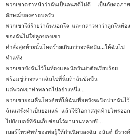
พวกเขาตราหน้าว่าฉันเป็นคนสติไม่ดี เป็นภัยต่อภาพ
เบอร์โทรศัพท์ของพ่อผู้ให้กำเนิดของฉัน อนันต์ ธีรวงศ์ ประมุข
ของตระกูลที่ทรงอิทธิพลมากพอที่จะเผาโลกทั้งใบของสามีฉันใ
ลักษณ์ของครอบครัว
ห้มอดไหม้เป็นจุณได้
พวกเขาใส่ร้ายว่าฉันนอกใจ และกล่าวหาว่าลูกในท้อง
ของฉันไม่ใช่ลูกของเขา
คำสั่งสุดท้ายนั้นโหดร้ายเกินกว่าจะคิดฝัน...ให้ฉันไป
ทำแท้ง
พวกเขาขังฉันไว้ในห้องและนัดวันผ่าตัดเรียบร้อย
พร้อมขู่ว่าจะลากฉันไปที่นั่นถ้าฉันขัดขืน
แต่พวกเขาทำพลาดไปอย่างหนึ่ง...
พวกเขายอมคืนโทรศัพท์ให้ฉันเพื่อหวังจะปิดปากฉันไว้
ฉันแสร้งทำเป็นยอมแพ้ แล้วใช้โอกาสสุดท้ายโทรออก
ไปยังเบอร์ที่ฉันเก็บซ่อนไว้มานานหลายปี...
เบอร์โทรศัพท์ของพ่อผู้ให้กำเนิดของฉัน อนันต์ ธีรวงศ์