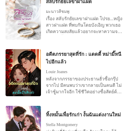
ด้วยคำโกหกที่แสนโหดร้ายเพื่อให้เขามี
สลับรักยัยเลขาฝาแฝด
เขาบอกว่าเธอต้องการมันมากกว่า จาก
น้ำเสียงแบบนั้น”
ชายที่น่ารักทั้งสองของฉัน อนาคตของ
อนาคต แต่การเสียสละของฉันกลับ
นั้นเขาก็บังคับให้ฉันเป็นพี่เลี้ยงให้เธอ
มะนาวสีชมพู
ฉันถูกแลกกับจมูกใหม่ของเธอกับทริป
เปลี่ยนเขาให้กลายเป็นปีศาจ และตอนนี้
ปล่อยให้เธอรับหน้าเอาผลงานของฉันไป
เรื่อง สลับรักยัยเลขาฝาแฝด โปรย...หญิง
เที่ยวทะเล และแล้วโทรศัพท์ก็ดังขึ้น
เขาก็คืออาวุธที่กำลังจะถูกใช้เพื่อทำลาย
เป็นของตัวเอง ระหว่างการถ่ายทำ
สาวฝาแฝด ที่พบกันโดยบังเอิญ พวกเธอ
โครงการวิจัยทางการแพทย์ลับสุดยอด
ฉันให้ย่อยยับ เพื่อปกป้องลูกสาว ฉันยอม
โปรโมตโปรเจกต์ เขายืนมองเฉยๆ ปล่อย
เกิดความสงสัยแล้วอยากจะหาความจริง
ระยะเวลาสิบห้าปี ห้ามติดต่อกับโลก
สละเงินค่ารักษาที่อาจช่วยยืดชีวิตฉัน
ให้เธอตบหน้าฉันซ้ำแล้วซ้ำเล่า โดยอ้าง
กับเรื่องนี้ คนหนึ่งเก่งฉลาด อีกคนน่ารัก
ภายนอก สำหรับบางคนมันคือโทษจำคุก
ออกไป แล้วส่งเธอไปให้ไกลแสนไกล ใน
ว่า “เพื่อให้ได้ภาพที่สมจริง” และเมื่อฉัน
เรียบร้อย แนะนำตัวละคร กัญญารัตน์
ตลอดชีวิต แต่สำหรับฉัน มันคือเชือกเส้น
ขณะที่เขาเฉลิมฉลองการเกิดของลูกคน
ตบเธอกลับ เขาก็ไล่ฉันออกจากงานและ
วัชรจิรกุล (กรีน) อายุ 26 ปี ลูกสาวคน
สุดท้าย ฉันเก็บของใส่กระเป๋าใบเดียว ทิ้ง
ใหม่ที่ชั้นบนของโรงพยาบาล ฉันกลับ
อดีตภรรยาสุดที่รัก : แดดดี้ หม่ามี๊หนี
ขึ้นบัญชีดำฉันจากทั้งวงการ แต่เขายัง
เดียวของคุณภูมิพัฒน์ กับ คุณศิริวรรณ
หลักฐานคำโกหกของเอวาไว้บนโต๊ะให้พี่
นอนตายอย่างเดียวดายบนเตียงผู้ป่วย
ไปอีกแล้ว
ไม่หยุดแค่นั้น เขาผลักฉันล้มลงกับพื้น
เรียนจบมาจาก เยอรมัน แต่ด้วยที่ว่าเธอ
ชายดู แล้วเดินจากไปตลอดกาล
แต่ฉันได้ทิ้งจดหมายไว้ให้เขาฉบับหนึ่ง
ทางเดินในโรงพยาบาลจนฉันเลือดออก
เป็นลูกสาวคนเดียว จึงต้องมาเรียนรู้งาน
จดหมายที่จะแผดเผาโลกอันสมบูรณ์แบบ
Louie Joanes
แล้วทิ้งฉันไป เขาทั้งหมดนี้...ในขณะที่
ในไร่กาแฟ ตอนแรก เธอก็อยากจะไปหา
ของเขาให้มอดไหม้เป็นเถ้าถ่าน
หลังจากภรรยาของประธานฮั่วซื่อกรุ๊ป
ฉันกำลังตั้งท้องลูกของเขา ตอนที่นอน
ประสบการณ์ ในสิ่งที่ตัวเองเรียนมา แต่ก็
จากไป มีคนพบว่าเขากลายเป็นคนดี ไม่
อยู่บนพื้นโรงพยาบาลอันเย็นเฉียบ ฉัน
ถูกผู้เป็นมารดาขอร้องให้มาช่วยงานคุณ
เจ้าชู้มากใจอีก ใช้ชีวิตอย่างซื่อสัตย์ด้วย
ตัดสินใจแล้ว ฉันพาลูกในท้องของฉัน
พ่อซะก่อน เพราะพ่อของเธอก็อายุมาก
กันกับลูกชาย จนกระทั่งวันหนึ่ง หมอ
หายไป ฉันบินไปประเทศใหม่ เปลี่ยนชื่อ
แล้ว เธอจึงยอมมาเรียนรู้งานในไร่กาแฟ
ประจำตระกูลที่เขาจ้างมาใหม่มาที่บ้าน
ตัดขาดทุกการติดต่อ ห้าปีเต็ม...เราสอง
ไร่ที่ทำให้เธอ ได้ไปเรียนเมืองนอก ไร่ที่
“คุณฮั่ว ให้ฉันตรวจดูอาการให้คุณไหม
คนเป็นเหมือนวิญญาณที่ไร้ตัวตน
ทิ้งหมั้นเพื่อรักเก่า งั้นฉันแต่งงานใหม่
เป็นทุกสิ่งทุกอย่างของครอบครัวเธอ และ
คะ？ ” คุณฮั่วมองด้วยใบหน้าที่เล่าลือว่า
ตอนนี้เวลาก็ผ่านมาเกือบปีแล้ว เธอได้
กลายเป็นคนดีแล้ว และสายตาคมกริบ
Stella Montgomery
มาทำงานแทนผู้เป็นบิดา ได้เต็มตัวแล้ว
ดั่งมีด หมอประจำตระกูลวิ่งหนีไปด้วย