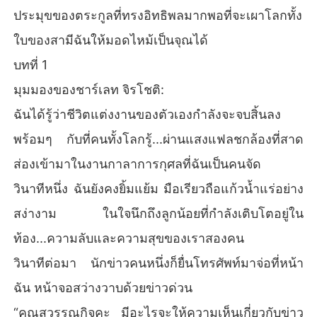
ประมุขของตระกูลที่ทรงอิทธิพลมากพอที่จะเผาโลกทั้ง
ใบของสามีฉันให้มอดไหม้เป็นจุณได้
บทที่ 1
มุมมองของชาร์เลท จิรโชติ:
ฉันได้รู้ว่าชีวิตแต่งงานของตัวเองกำลังจะจบสิ้นลง
พร้อมๆ กับที่คนทั้งโลกรู้...ผ่านแสงแฟลชกล้องที่สาด
ส่องเข้ามาในงานกาลาการกุศลที่ฉันเป็นคนจัด
วินาทีหนึ่ง ฉันยังคงยิ้มแย้ม มือเรียวถือแก้วน้ำแร่อย่าง
สง่างาม ในใจนึกถึงลูกน้อยที่กำลังเติบโตอยู่ใน
ท้อง...ความลับและความสุขของเราสองคน
วินาทีต่อมา นักข่าวคนหนึ่งก็ยื่นโทรศัพท์มาจ่อที่หน้า
ฉัน หน้าจอสว่างวาบด้วยข่าวด่วน
“คุณสุวรรณกิจคะ มีอะไรจะให้ความเห็นเกี่ยวกับข่าว