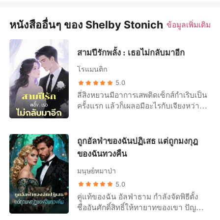
หนังสืออื่นๆ ของ Shelby Stonich
ข้อมูลเพิ่มเติม
สามปีรักพลั้ง : เธอไม่กลับมาอีก
โรแมนติก
5.0
ลี่สิงหยวนมีอาการเสพติดเซ็กส์กำเริบเป็น
ครั้งแรก แล้วก็เผลอมีอะไรกับเจียงหว่าน
หนิงโดยไม่รู้ตัว ตลอดสามปีหลังจากนั้น
เขาไม่เคยเอ่ยปากสารภาพรัก แต่กลับ
หลงใหลในร่างกายของเธออย่างถอนตัว
ถูกอัลฟ่าของฉันปฏิเสธ แต่ถูกมงกุฎ
ไม่ขึ้น เจียงหว่านหนิงคิดว่าเมื่อเวลา
ของฉันทวงคืน
ผ่านไปนานพอ จะสามารถละลายหัวใจ
ของเขาได้ แต่สิ่งที่ได้รับกลับมา คือข่าว
มนุษย์หมาป่า
ว่าเขากำลังคบกับรุ่นน้องผู้หญิงคนหนึ่ง
5.0
“ตามจีบเธอมาตั้งนาน ในที่สุดเธอก็ยอม
คู่แท้ของฉัน อัลฟ่าธาม กำลังจัดพิธีตั้ง
เป็นแฟนฉันสักที” ชายหนุ่มมองเข้าไป
ชื่ออันศักดิ์สิทธิ์ให้ทายาทของเขา ปัญหา
ในดวงตาของเธอแล้วพูดว่า “จากนี้ไป
มีอยู่เรื่องเดียว... เขากำลังฉลองให้กับลูก