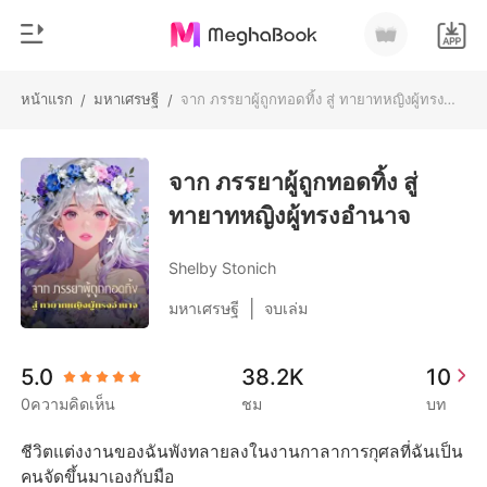
หน้าแรก
มหาเศรษฐี
จาก ภรรยาผู้ถูกทอดทิ้ง สู่ ทายาทหญิงผู้ทรงอำนาจ
/
/
0
หน้าแรก
เติมเงิน
จาก ภรรยาผู้ถูกทอดทิ้ง สู่
หมวดหมู่
ทายาทหญิงผู้ทรงอำนาจ
สมัยใหม่
ประวัติการอ่าน
ประวัติศาสตร์
Shelby Stonich
ออกจากระบบ
โรแมนติก
|
มหาเศรษฐี
จบเล่ม
นิยายวาย
ดาวน์โหลดแอป
5.0
38.2K
10
มหาเศรษฐี
0ความคิดเห็น
ชม
บท
รายการ
ชีวิตแต่งงานของฉันพังทลายลงในงานกาลาการกุศลที่ฉันเป็น
คนจัดขึ้นมาเองกับมือ
