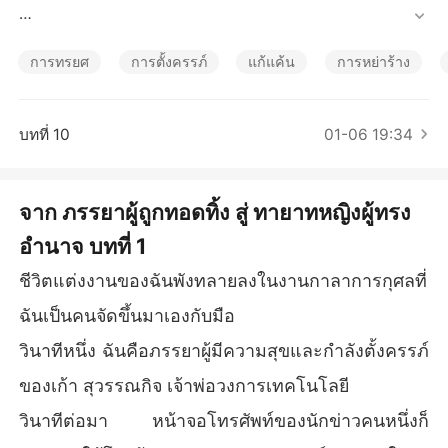
เรื่องสั้นคัดสรร
วินาทีหนึ่ง ฉันคือภรรยาผู้มีความสุขและกำลังตั้งครรภ์ของเก้า
 สุวรรณกิจ เจ้าพ่อวงการเทคโนโลยี

การทรยศ
การตั้งครรภ์
แก้แค้น
การหย่าร้าง
วินาทีต่อมา หน้าจอโทรศัพท์ของนักข่าวคนหนึ่งก็ประกาศให้โ
ลกรู้ว่าเขากับพราว นิธิวัฒน์ รักแรกในวัยเด็กของเขา กำลังจะ
บทที่ 10
01-06 19:34
มีลูกด้วยกัน

ฉันมองข้ามห้องไป เห็นพวกเขาสองคนยืนอยู่ด้วยกัน มือของเก้
จาก ภรรยาผู้ถูกทอดทิ้ง สู่ ทายาทหญิงผู้ทรง
าวางอยู่บนท้องของพราว

อำนาจ บทที่ 1
นี่ไม่ใช่แค่การนอกใจ แต่มันคือการประกาศต่อสาธารณะที่ลบตั
ชีวิตแต่งงานของฉันพังทลายลงในงานกาลาการกุศลที่
วตนของฉันและลูกในท้องของเราให้หายไป

ฉันเป็นคนจัดขึ้นมาเองกับมือ
เพื่อปกป้องการเปิดขายหุ้น IPO มูลค่าหลายหมื่นล้านของบริษัท 
วินาทีหนึ่ง ฉันคือภรรยาผู้มีความสุขและกำลังตั้งครรภ์
เก้า แม่ของเขา หรือแม้กระทั่งพ่อแม่บุญธรรมของฉันเอง ก็ร่วม
มือกันหักหลังฉัน

ของเก้า สุวรรณกิจ เจ้าพ่อวงการเทคโนโลยี
วินาทีต่อมา หน้าจอโทรศัพท์ของนักข่าวคนหนึ่งก็
พวกเขาย้ายพราวเข้ามาอยู่ในบ้านของเรา บนเตียงของฉัน ปฏิ