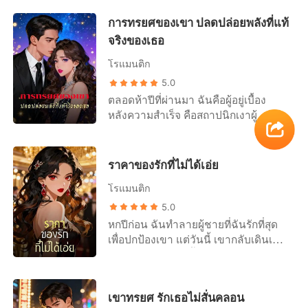
เราอย่าติดต่อกันอีกเลย” หลังจากนั้น
ที่เกิดกับลิตา หมาป่าไร้ฝูงที่เขาพาเข้ามา
เจียงหว่านหนิงก็หายตัวไปอย่างไร้ร่อง
การทรยศของเขา ปลดปล่อยพลังที่แท้
ในฝูงของเรา ส่วนฉัน คู่แท้ตัวจริงของ
รอย ตามที่เขาต้องการ แต่ลี่สิงหยวน
จริงของเธอ
เขาที่กำลังตั้งท้องทายาทของเขาได้สี่
กลับเสียใจ แล้วออกตามหาเธอไปทั่ว
เดือน กลับเป็นคนเดียวที่ไม่ได้รับเชิญ
โรแมนติก
อย่างคนเสียสติ ชายหนุ่มคุกเข่าลงตรง
เมื่อฉันไปเผชิญหน้ากับเธอ เธอกลับใช้
หน้าเธออย่างต่ำต้อย วิงวอนว่า “หว่าน
5.0
เล็บข่วนแขนตัวเองจนเลือดออก แล้วก
หนิง กลับมาอยู่ข้าง ๆ ฉันได้ไหม？”
ตลอดห้าปีที่ผ่านมา ฉันคือผู้อยู่เบื้อง
รีดร้องว่าฉันทำร้ายเธอ ธามเห็นการ
หลังความสำเร็จ คือสถาปนิกเงาผู้
แสดงของเธอก็ไม่แม้แต่จะมองฉัน เขา
ออกแบบเส้นทางอาชีพอันรุ่งโรจน์ของ
คำรามลั่น ใช้คำสั่งอัลฟ่าบีบบังคับให้ฉัน
คิน แฟนของฉัน ฉันคือ “ออร่า” ผู้สร้าง
จากไป พลังแห่งสายใยผูกพันของเราถูก
ซอฟต์แวร์พันล้านของบริษัทเราโดยไม่มี
บิดเบือนให้กลายเป็นอาวุธที่หันกลับมา
ราคาของรักที่ไม่ได้เอ่ย
ใครรู้ตัวตน และฉันใช้อิทธิพลที่ซ่อนไว้
ทำร้ายฉันเอง ต่อมา เธอทำร้ายฉันจริงๆ
โรแมนติก
ผลักดันให้เขาได้เป็นหัวหน้าโปรเจกต์
จนฉันล้มลง ขณะที่เลือดเริ่มซึมออกมา
ดาวรุ่งในเมืองใหม่ที่ห่างออกไปกว่าพัน
5.0
จากชุดของฉัน คุกคามชีวิตลูกของเรา
กิโลเมตร ฉันทำทุกอย่างเพื่อเราสองคน
เธอกลับเหวี่ยงลูกของตัวเองลงบนพรม
หกปีก่อน ฉันทำลายผู้ชายที่ฉันรักที่สุด
เพื่ออนาคตที่เราควรจะสร้างมันขึ้นมา
แล้วกรีดร้องว่าฉันพยายามจะฆ่าลูกของ
เพื่อปกป้องเขา แต่วันนี้ เขากลับเดินเข้า
ด้วยกัน แต่เมื่อฉันย้ายไปที่ออฟฟิศของ
เธอ ธามพุ่งเข้ามา เขาเห็นฉันจมกอง
มาในชีวิตฉันอีกครั้ง เพื่อพรากสิ่งเดียวที่
เขาเพื่อทำเซอร์ไพรส์ ฉันกลับพบว่าเขา
เลือดอยู่บนพื้น แต่เขากลับไม่ลังเลเลยสัก
ฉันเหลืออยู่ไป ฉันกำลังจะตายด้วยโรคลู
กำลังคลอเคลียอยู่กับผู้ช่วยคนใหม่ของ
นิด เขาช้อนลูกของลิตาที่กำลังร้องลั่น
คีเมีย มีชีวิตอยู่ได้อีกไม่กี่เดือน ความ
เขา คีร่า...ผู้หญิงคนเดียวกับที่ฉันเห็น
เขาทรยศ รักเธอไม่สั่นคลอน
ขึ้นมาในอ้อมแขน แล้ววิ่งออกไปตาม
ปรารถนาเดียวของฉันคือการได้ใช้เวลา