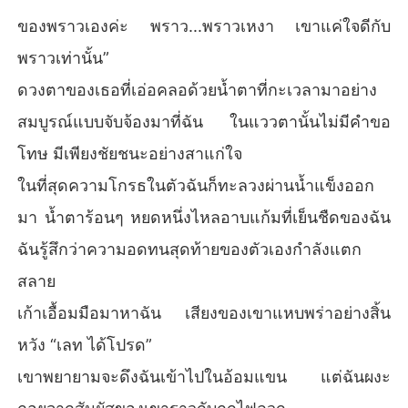
ของพราวเองค่ะ พราว...พราวเหงา เขาแค่ใจดีกับ
พราวเท่านั้น”
ดวงตาของเธอที่เอ่อคลอด้วยน้ำตาที่กะเวลามาอย่าง
สมบูรณ์แบบจับจ้องมาที่ฉัน ในแววตานั้นไม่มีคำขอ
โทษ มีเพียงชัยชนะอย่างสาแก่ใจ
ในที่สุดความโกรธในตัวฉันก็ทะลวงผ่านน้ำแข็งออก
มา น้ำตาร้อนๆ หยดหนึ่งไหลอาบแก้มที่เย็นชืดของฉัน
ฉันรู้สึกว่าความอดทนสุดท้ายของตัวเองกำลังแตก
สลาย
เก้าเอื้อมมือมาหาฉัน เสียงของเขาแหบพร่าอย่างสิ้น
หวัง “เลท ได้โปรด”
เขาพยายามจะดึงฉันเข้าไปในอ้อมแขน แต่ฉันผงะ