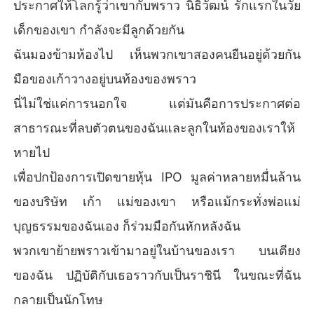
บัติกับเธอราวกับเป็นราชินี ในขณะที่ฉันกลายเป็นนักโทษ

ประกาศให้โลกรู้ว่าเขากับพราว นิธิวัฒน์ รักแรกในวัย
เด็กของเขา กำลังจะมีลูกด้วยกัน
พวกเขาตราหน้าว่าฉันเป็นคนสติไม่ดี เป็นภัยต่อภาพลักษณ์ขอ
งครอบครัว

ฉันมองข้ามห้องไป เห็นพวกเขาสองคนยืนอยู่ด้วยกัน
มือของเก้าวางอยู่บนท้องของพราว
พวกเขาใส่ร้ายว่าฉันนอกใจ และกล่าวหาว่าลูกในท้องของฉัน
ไม่ใช่ลูกของเขา

นี่ไม่ใช่แค่การนอกใจ แต่มันคือการประกาศต่อ
สาธารณะที่ลบตัวตนของฉันและลูกในท้องของเราให้
คำสั่งสุดท้ายนั้นโหดร้ายเกินกว่าจะคิดฝัน...ให้ฉันไปทำแท้ง

หายไป
พวกเขาขังฉันไว้ในห้องและนัดวันผ่าตัดเรียบร้อย พร้อมขู่ว่าจะ
เพื่อปกป้องการเปิดขายหุ้น IPO มูลค่าหลายหมื่นล้าน
ลากฉันไปที่นั่นถ้าฉันขัดขืน

ของบริษัท เก้า แม่ของเขา หรือแม้กระทั่งพ่อแม่
แต่พวกเขาทำพลาดไปอย่างหนึ่ง...

บุญธรรมของฉันเอง ก็ร่วมมือกันหักหลังฉัน
พวกเขายอมคืนโทรศัพท์ให้ฉันเพื่อหวังจะปิดปากฉันไว้

พวกเขาย้ายพราวเข้ามาอยู่ในบ้านของเรา บนเตียง
ของฉัน ปฏิบัติกับเธอราวกับเป็นราชินี ในขณะที่ฉัน
ฉันแสร้งทำเป็นยอมแพ้ แล้วใช้โอกาสสุดท้ายโทรออกไปยังเบอ
ร์ที่ฉันเก็บซ่อนไว้มานานหลายปี...

กลายเป็นนักโทษ