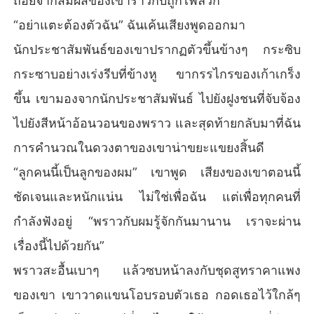
ถอยจากสัมผัสของเขาราวกับถูกไฟลวก
“อย่าแตะต้องตัวฉัน” ฉันเค้นเสียงพูดออกมา
นักประชาสัมพันธ์ของเขาปรากฏตัวขึ้นข้างๆ กระซิบ
กระซาบอย่างเร่งรีบที่ข้างหู ขากรรไกรของเก้าเกร็ง
ขึ้น เขามองจากนักประชาสัมพันธ์ ไปยังฝูงชนที่จับจ้อง
ไปยังสีหน้าอ้อนวอนของพราว และสุดท้ายกลับมาที่ฉัน
การคำนวณในดวงตาของเขาน่าขยะแขยงสิ้นดี
“ลูกคนนี้เป็นลูกของผม” เขาพูด เสียงของเขาตอนนี้
ชัดเจนและหนักแน่น ไม่ใช่เพื่อฉัน แต่เพื่อทุกคนที่
กำลังฟังอยู่ “พราวกับผมรู้จักกันมานาน เราจะผ่าน
เรื่องนี้ไปด้วยกัน”
พราวสะอื้นเบาๆ แล้วซบหน้าลงกับชุดสูทราคาแพง
ของเขา เขาวาดแขนโอบรอบตัวเธอ กอดเธอไว้ใกล้ๆ