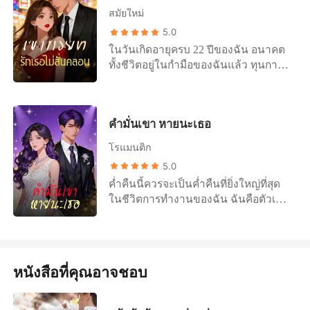
ซ้อนท้ายมอเตอร์ไซค์ของเขาและ
หมอทันที ทิ้งให้ฉันกับทายาทที่แท้จริง
ที่เหลืออยู่กับคีน ลูกสาวของฉัน แต่ฉัน
สมัยใหม่
หัวเราะร่าเริงในวิดีโอเมื่อไม่กี่วันก่อน
ของเขานอนรอความตาย แต่ขณะที่ฉัน
กลับถูกฟ้องร้องสิทธิ์ในการเลี้ยงดูโดย
5.0
เขาเรียกเธอว่า “คู่หูปีนผา” เป็นแค่เพื่อน
นอนอยู่ตรงนั้น เสียงของแม่ก็ดังขึ้นใน
น้องสาวของสามีในนามผู้ล่วงลับ เธอ
ไม่ได้มีอะไรเกินเลย แล้วเธอก็ทำพลาด
ในวันเกิดอายุครบ 22 ปีของฉัน อนาคต
หัวผ่านกระแสจิตของเรา คนของ
กรรโชกทรัพย์สินมหาศาลที่ฉันไม่มีวัน
ครั้งใหญ่ที่ทำให้บริษัทเสียหายหลายสิบ
ทั้งชีวิตอยู่ในกำมือของฉันแล้ว ทุนการ
ครอบครัวกำลังรอฉันอยู่นอกเขตแดน
หามาให้ได้ แล้วทนายฝ่ายตรงข้ามก็เดิน
ล้าน เมื่อฉันเผชิญหน้ากับเธอ คินกลับไม่
ศึกษาอันทรงเกียรติจากเคมบริดจ์ ที่ฉัน
แล้ว เขากำลังจะได้รู้ว่าโอเมก้าที่เขาเขี่ย
เข้ามา เขาคือภีม เขายืนนิ่งเฉย ใบหน้า
เอาเรื่อง เขาปกป้องเธอ ต่อหน้าผู้บริหาร
ใช้เงินเก็บทั้งชีวิตแลกมา แต่พี่ชายของ
ทิ้ง แท้จริงแล้วคือเจ้าหญิงของฝูงที่ทรง
เรียบสนิทราวกับสวมหน้ากาก ขณะที่ลูก
ทั้งชั้น เขาหันมาเล่นงานฉัน โยนความ
ฉันกลับตัดสินใจว่าอนาคตนั้นควรเป็น
พลังที่สุดในโลก
ความของเขาตบหน้าฉันอย่างแรง เขาขู่
คำมั่นเขา หายนะเธอ
ผิดทั้งหมดมาให้ฉัน “ถ้าทนแรงกดดันที่นี่
ของเอวา น้องสาวบุญธรรมของเรา พวก
ว่าจะพรากลูกสาวไปจากฉัน ตราหน้าว่า
ไม่ไหว” เขาพูดด้วยน้ำเสียงเย้ยหยันที่
เขาเอาเงินของฉันไปทุกบาททุกสตางค์
ฉันเป็นแม่ที่ไม่ดีพอ “เซ็นซะ” เขาพูด น้ำ
โรแมนติก
เต็มไปด้วยความรังเกียจเดียดฉันท์ “ก็
เพื่อจ่ายค่าศัลยกรรมความงาม "ฉุกเฉิน"
เสียงเย็นเยียบราวกับน้ำแข็ง “ไม่อย่าง
5.0
กลับสำนักงานใหญ่ไปเลยไป๊” ผู้ชายที่
ของเธอ เมื่อฉันโวยวาย พวกเขากลับด่า
นั้นเราจะได้เห็นดีกันในศาล และผมจะ
ค่ำคืนนี้ควรจะเป็นค่ำคืนที่ยิ่งใหญ่ที่สุด
ฉันสร้างชีวิตทั้งชีวิตให้ กำลังไล่ฉันออก
ว่าฉันเห็นแก่ตัวและใจดำ "ถ้าแกไม่มี
เอาทุกอย่างไปจากคุณ เริ่มจากลูกสาว
ในชีวิตการทำงานของฉัน ฉันคือตัวเต็ง
เพื่อปกป้องผู้หญิงคนอื่น และในวินาทีที่
ความเมตตา" เจตน์ พี่ชายของฉันพูดเย้ย
ของคุณ” เขาไม่รู้ว่าคีนคือลูกของเขา
สำหรับรางวัลสถาปัตยกรรมยอดเยี่ยม
โลกของฉันพังทลายลงตรงหน้า เสียง
หยัน "ก็ไสหัวออกไป" พวกเขาเลือก
เขาไม่รู้ว่าฉันกำลังจะตาย เขารู้แค่ว่า
แห่งปี เกียรติยศสูงสุดในวงการสถาปนิก
ลิฟต์ก็ดังขึ้น CTO ของเราก้าวออกมา
น้ำตาจระเข้ของคนโกหก มากกว่าความ
เขาเกลียดฉัน และตอนนี้เขาก็มี
แต่รางวัลกลับตกเป็นของใครก็ไม่รู้...รัก
สายตาของเขากวาดมองใบหน้าที่เปื้อน
ฝันของน้องสาวแท้ๆ หลายวันต่อมา
ครอบครัวใหม่แล้ว กับผู้หญิงคนเดียวกับ
แรกของคู่หมั้นฉัน ภรรยาม่ายของพี่ชาย
น้ำตาของฉัน สลับกับใบหน้าเดือดดาล
ขณะที่พวกเขาไปเที่ยวพักผ่อนสุดหรูที่
ที่ครอบครัวของเธอเคยทำลายครอบครัว
หนังสือที่คุณอาจชอบ
เขา คเชนทร์ คู่หมั้นของฉัน ผู้ชายที่ควร
ของคิน เขามองตรงไปที่แฟนของฉัน น้ำ
มัลดีฟส์ ทริปที่พวกเขาเคยสัญญาว่าจะ
ของฉันจนพินาศ ฉันยอมสละทุกอย่าง
จะสร้างผลงานชิ้นเอกที่ฉันออกแบบ กลับ
เสียงของเขาเงียบสงบจนน่าขนลุก “คุณ
พาฉันไป ฉันก็ได้เห็นรูปถ่าย เอวายิ้ม
เพื่อปกป้องเขา ผลักไสเขาออกไปให้ไกล
หยิบยื่นผลงานทั้งชีวิตของฉันไปให้เธอ
กล้าดียังไงมาพูดกับเจ้าของบริษัทนี้ด้วย
อย่างสดใส ไร้รอยแผลเป็น อยู่ระหว่างพี่