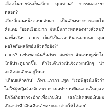
เลือดในกายฉันเย็นเฉียบ คุณท่าน? การทดลองยา
หลอก?
เสียงอีกคนหนึ่งตอบกลับมา เป็นเสียงทางการและไม่
คุ้นเคย “ยอดเยี่ยมมาก มันเป็นการทดลองทางสังคมที่
น่าทึ่งจริงๆ ภากร เจ็ดปีเป็นเวลาที่นานมากนะ คุณ
พอใจกับผลลัพธ์แล้วหรือยัง?”
ภากร? แฟนของฉันชื่อภัทร สมชาย ฉันแนบหูเข้าไป
ใกล้ประตูมากขึ้น หัวใจเต้นรัวเป็นจังหวะหนักๆ น่า
สะอิดสะเอียนอยู่ในอก
“เกือบแล้วครับ” ภัทร…ภากร…พูด “เธอพิสูจน์แล้วว่า
ไม่ใช่ผู้หญิงจ้องจับคนรวย เธอทำงานที่คนส่วนใหญ่แค่
นึกถึงก็อยากจะอ้วกเพื่อเก็บเงิน เธอไม่เคยขอเงินผม
เกินกว่าที่ ‘เงินเดือน’ ของผมจะจ่ายให้ได้เลย”