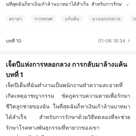
เรื่องสั้นคัดสรร
นที่สุดฉันก็หาเงินเก้าล้านบาทมาได้สำเร็จ สำหรับการรักษาด้ว
ยวิธีทดลองที่จะช่วยรักษาโรคทางพันธุกรรมที่หายากของเขา

ดราม่า
การทรยศ
แก้แค้น
นางเอกเก่งกาจ
ก
แต่เมื่อฉันไปถึงโรงพยาบาล ฉันกลับได้ยินภัทร แฟนของฉันกำ
ลังคุยโทรศัพท์ มันไม่ใช่เรื่องการรักษา แต่มันคือ “การทดลองท
างสังคม” การทดสอบเจ็ดปีเต็มเพื่อพิสูจน์ว่าฉันไม่ใช่ผู้หญิงที่จ้อ
บทที่ 10
01-06 19:34
งจะจับคนรวย และลูกชายของฉัน…ไม่เคยป่วยเลย

เพื่อนสนิทของฉันก็ร่วมมือกับเขาด้วย เธอกำลังหัวเราะอย่างสนุ
เจ็ดปีแห่งการหลอกลวง การกลับมาล้างแค้น
กสนาน แล้วฉันก็ได้ยินเสียงลูกชายของฉัน

บทที่ 1
“ผมไม่อยากให้แม่เหม็นๆ กลับมา ผมอยากได้น้าเจน น้าเจนตัว
เจ็ดปีเต็มที่ฉันทำงานเป็นพนักงานทำความสะอาดที่
หอมเหมือนขนม”

เกิดเหตุอาชญากรรม ขัดถูคราบความตายเพื่อรักษา
พวกเขาทำให้ฉันอับอายขายหน้าที่โรงเรียนของเขา เรียกฉันว่
ชีวิตลูกชายของฉัน ในที่สุดฉันก็หาเงินเก้าล้านบาทมา
าเป็นแค่คนทำความสะอาดสติไม่ดี ลูกชายของฉันชี้หน้าฉันแ
ล้วบอกทุกคนว่าเขาไม่รู้จักฉัน ในขณะที่ผู้ชายที่ฉันรักลากฉันอ
ได้สำเร็จ สำหรับการรักษาด้วยวิธีทดลองที่จะช่วย
อกไป กล่าวหาว่าฉันเป็นตัวน่าอัปยศ

รักษาโรคทางพันธุกรรมที่หายากของเขา