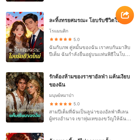
จะหลอมรวมสองตระกูลที่ทรงอิทธิพล
กต์ที่ฉันรักสุดหัวใจ ที่ฉันทุ่มเททั้งชีวิต
ที่จะได้เห็นเธอทนทุกข์ทรมาน และรอคำ
ที่สุดในกรุงเทพฯ เข้าไว้ด้วยกัน เขาคือ
และจิตวิญญาณให้มาตลอดสองปีให้เธอ
ว่าเสียใจจากเธอ แต่เขาไม่รู้เลยว่า ใน
อนาคตของฉัน คือราชันย์ที่ถูกเลือกมา
ไป ในงานเลี้ยงของบริษัท เขาประกาศ
วันแต่งงานของพวกเขา ซูหยางได้นอน
ละทิ้งทรยศมรณะ โอบรับชีวิตใหม่
ให้ปกครองเคียงข้างฉัน ทุกคนต่างพูด
ต่อหน้าทุกคนว่าเธอคือหัวหน้าคนใหม่
อยู่บนเตียงผู้ป่วยในสภาพอ่อนแรงซูบ
ว่าการรวมกันของเราคือพรหมลิขิต แต่
ของโปรเจกต์นั้น และเมื่อเธอแกล้งทำ
ผอมเหมือนเหลือแต่โครงกระดูก เธอ
โรแมนติก
เขากลับบ้านมาพร้อมกับกลิ่นน้ำหอม
เป็นเกิดอุบัติเหตุ เขาก็รีบพุ่งเข้าไปหาเธอ
หลับตาลงอย่างสงบบนเตียงผู้ป่วย ฉิน
5.0
ราคาถูกและคำโกหกของผู้หญิงอีกคน
ทันที พร้อมกับหันมาตวาดใส่ฉัน ในที่สุด
เซิน ในที่สุดเราสองคนก็ปล่อยวางกันได้
ฉันกับภพ คู่หมั้นของฉัน เราคบกันมาสิบ
มันคือกลิ่นของอัญญาริน เด็กกำพร้าผู้
ฉันก็ได้เห็นความจริง เขาไม่ใช่แค่
เสียที ……
ปีเต็ม ฉันกำลังยืนอยู่บนแท่นพิธีในโบสถ์
อ่อนแอที่ครอบครัวของเขารับมาเลี้ยงดู
ละเลยฉัน แต่เขาคาดหวังให้ฉันยอมทน
ของโรงแรมหรูที่ฉันออกแบบเอง รอที่จะ
เด็กผู้หญิงที่เขาสาบานว่าจะปกป้อง
กับการที่เขาแสดงความรักต่อผู้หญิงคน
แต่งงานกับผู้ชายที่เป็นโลกทั้งใบของฉัน
เหมือนน้องสาวแท้ๆ ฉันตามเขาไปที่ไพร
อื่นอย่างเปิดเผยเงียบๆ เขาคิดว่าฉันจะ
มาตั้งแต่สมัยมัธยม แต่เมื่อเพียงขวัญ
เวทคลับแห่งหนึ่ง จากในเงามืด ฉันเฝ้า
รักต้องห้ามของราชาอัลฟ่า แค้นเงียบ
แตกสลาย...เขาคิดผิด ฉันหยิบแก้ว
เว็ดดิ้งแพลนเนอร์ของเราซึ่งทำหน้าที่
มองเขาดึงเธอเข้ามาในอ้อมแขนและ
แชมเปญที่ยังไม่ได้แตะ เดินตรงเข้าไป
ของฉัน
เป็นนายพิธีในงาน หันไปมองเขาแล้ว
มอบจูบที่หิวกระหายและสิ้นหวังให้
หาเขาต่อหน้าเพื่อนร่วมงานทุกคน แล้ว
ถามว่า "คุณภากร ไพศาล คุณจะ
มนุษย์หมาป่า
เธอ...จูบที่เขาไม่เคยให้ฉันเลย ในวินาที
เทมันรดหัวเขาจนหมดแก้ว
แต่งงานกับฉันไหมคะ" เขากลับไม่
นั้น อนาคตทั้งชีวิตของฉันแหลกสลาย
5.0
หัวเราะ เขามองเธอด้วยสายตาเปี่ยมรักที่
ลง ในที่สุดฉันก็เข้าใจเสียงกระซิบจาก
สามปีเต็มที่ฉันเป็นลูน่าของอัลฟ่าคีเลน
ฉันไม่ได้เห็นมานานหลายปี แล้วตอบว่า
ลูกน้องของเขาว่าฉันเป็นเพียงรางวัล
ผู้ทรงอำนาจ เขาทุ่มเทของขวัญให้ฉัน
"ครับ ผมจะแต่งงาน" เขาทิ้งให้ฉันยืนอยู่
ทางการเมือง ในขณะที่อัญญารินคือ
มากมาย แต่ไม่เคยให้ความรักเลย ทุก
บนแท่นพิธีเพียงลำพัง ข้ออ้างของเขาน่ะ
ราชินีตัวจริงของพวกเขา เขาต้องการ
ครั้งที่เขาสัมผัสฉัน สายตาของเขามอง
เหรอ? เพียงขวัญ ผู้หญิงคนนั้น กำลังจะ
อาณาจักรของฉัน แต่หัวใจของเขาเป็น
ทะลุผ่านตัวฉัน ราวกับกำลังมองหาใคร