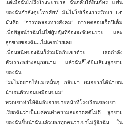
ความรักของฉันไม่ใช่ความรัก มันเป็นแค่ข้อมูล การเสียสละขอ
แต่เมื่อฉันไปถึงโรงพยาบาล ฉันกลับได้ยินภัทร แฟน
งฉันไม่ใช่การเสียสละ มันเป็นแค่การแสดง พวกเขาหันลูกของ
ของฉันกำลังคุยโทรศัพท์ มันไม่ใช่เรื่องการรักษา แต่
ฉันเองมาเป็นศัตรูกับฉัน เพียงเพื่อเกมวิปริตของพวกเขา

มันคือ “การทดลองทางสังคม” การทดสอบเจ็ดปีเต็ม
พวกเขาคิดว่ากำลังทดสอบคนทำความสะอาดจนๆ โง่ๆ คนหนึ่ง 
เพื่อพิสูจน์ว่าฉันไม่ใช่ผู้หญิงที่จ้องจะจับคนรวย และ
พวกเขาไม่รู้ว่าเขาคือ ภากร ยอดมณเฑียร ทายาทของตระกูลม
หาเศรษฐีหมื่นล้าน และพวกเขาไม่รู้เลยว่าฉันคือ อลิน แห่งตระ
ลูกชายของฉัน…ไม่เคยป่วยเลย
กูลเดชดำรง

เพื่อนสนิทของฉันก็ร่วมมือกับเขาด้วย เธอกำลัง
ฉันหยิบโทรศัพท์ขึ้นมาแล้วโทรหาพี่ชาย

หัวเราะอย่างสนุกสนาน แล้วฉันก็ได้ยินเสียงลูกชาย
ของฉัน
“ฉันจะกลับบ้าน”
“ผมไม่อยากให้แม่เหม็นๆ กลับมา ผมอยากได้น้าเจน
น้าเจนตัวหอมเหมือนขนม”
พวกเขาทำให้ฉันอับอายขายหน้าที่โรงเรียนของเขา
เรียกฉันว่าเป็นแค่คนทำความสะอาดสติไม่ดี ลูกชาย
ของฉันชี้หน้าฉันแล้วบอกทุกคนว่าเขาไม่รู้จักฉัน ใน