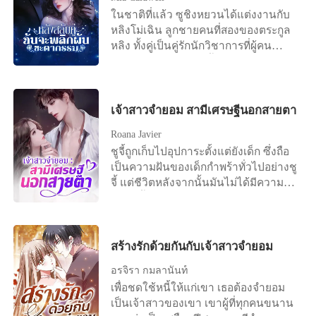
ครอบครัวที่หลงเชื่อคำโกหกของเขา
แต่งงานที่ฉันยอมทิ้งบริษัทเทคโนโลยี
ในชาติที่แล้ว ซูชิงหยวนได้แต่งงานกับ
และสุดท้ายเขาก็พรากชีวิตของเธอไป
ของตัวเองเพื่อมาเป็นภรรยาที่คอยอยู่
หลิงโม่เฉิน ลูกชายคนที่สองของตระกูล
ร่างของเธอแหลกเหลวอยู่บนพื้น
เบื้องหลังเขา กลับกลายเป็นเพียงเรื่อง
หลิง ทั้งคู่เป็นคู่รักนักวิชาการที่ผู้คน
คอนกรีตเย็นเยียบ ขณะที่เขายืนมองลง
ตลกชิ้นหนึ่ง ในสายตาพวกเขา ฉันคง
ยกย่องอย่างมาก แต่เบื้องหลังกลับเป็น
มาด้วยรอยยิ้มของผู้ชนะ จนถึงวินาทีที่
เป็นแค่ของตายที่ไม่มีวันยืนด้วยลำแข้ง
เพียงเครื่องมือที่เขาใช้เพื่อขโมยผลงาน
ความตายมาเยือน เธอถึงเพิ่งตาสว่างว่า
ตัวเองได้ แต่พวกเขาคิดผิด ฉันแอบหนี
ของเธอ สุดท้ายเธอตกจากตึกเสียชีวิต ซู
ความรักที่ผ่านมาคือแผนการลวงโลก
ออกจากบ้าน โทรหาทนายเพื่อร่างสัญญา
หยูราน น้องสาวต่างแม่ของเธอ ได้
เจ้าสาวจำยอม สามีเศรษฐีนอกสายตา
ความเกลียดชังและเคียดแค้นสลักลึกลง
หย่า บีบแม่สามีให้โอนอสังหาริมทรัพย์มา
แต่งงานกับหลิงเยี่ยนโจว ลูกชายคนโต
ไปในวิญญาณ ทำไมเธอถึงโง่เขลาปล่อย
Roana Javier
เป็นชื่อฉันเพื่อแลกกับการปิดปากเรื่อง
ของตระกูลหลิง แต่กลับถูกสามีทอดทิ้ง
ให้ผู้ชายสารเลวคนนี้ทำลายชีวิตจน
ชูจี้ถูกเก็บไปอุปการะตั้งแต่ยังเด็ก ซึ่งถือ
ลูกชายนอกใจ แล้วจัดการขายทอด
เพื่อไปคบกับคนรักเก่า ปล่อยให้เธอต้อง
ย่อยยับได้ถึงเพียงนี้! แต่เมื่อสติกลับคืนมา
เป็นความฝันของเด็กกำพร้าทั่วไปอย่างชู
ตลาดกวาดเงินสด 500 ล้านบาทเข้า
อยู่คนเดียวอย่างโดดเดี่ยวในบ้าน
กฤศมนกลับลืมตาตื่นขึ้นมาในห้องนอน
จี้ แต่ชีวิตหลังจากนั้นมันไม่ได้มีความสุข
บัญชีทันที ฉันถอดแหวนแต่งงานทิ้งลง
สุดท้ายชีวิตของเธอก็พังทลายและเสีย
ที่คุ้นเคย เธอได้กลับมาเกิดใหม่ในวัยยี่สิบ
ดั่งที่ชูจี้คิดฝันไว้เลย เธอต้องอดทนถูกเย้ย
สระน้ำอย่างไร้เยื่อใย นำเงินทุนก้อนใหญ่
ชีวิตพร้อมกับลูกในท้อง เมื่อทั้งสองพี่น้อง
สองปี... วันที่ครอบครัวกำลังจะตัดสินใจ
หยันและการทำทารุณจากแม่บุญธรรม
กลับไปฟื้นฟูบริษัทเก่าของตัวเอง และ
ได้เกิดใหม่ ซูหยูรานรีบแต่งงานกับหลิง
เลือกคู่ครอง "ณัชเลือกคุณอัครพลค่ะ"
ของเธอ แต่ก็ยังโชคดีที่เธอได้รับความ
เตรียมเจรจาธุรกิจกับซีอีโอหนุ่มที่ทรง
โม่เฉิน หวังจะสร้างชีวิตที่รุ่งเรืองเหมือน
เสียงของน้องสาวต่างแม่ดังขึ้น พร้อม
เมตตาจากคนใช้สูงวัยคนหนึ่งในบ้าน
สร้างรักด้วยกันกับเจ้าสาวจำยอม
อิทธิพลที่สุดในวงการ จากนี้ไป ฉันจะ
ซูชิงหยวนในชาติก่อน โดยไม่รู้เลยว่าตัว
แววตาเยาะหยันที่ทำให้กฤศมนตระหนัก
หลังนั้น ชึ่งเป็นคนคอยดูแลและเอาใส่
ทำให้พวกเขาได้เห็นกับตา ว่าใครกันแน่
เองกำลังตกลงในกับดักเดิมและกลาย
ได้ทันทีว่าน้องสาวก็ย้อนเวลากลับมา
อรจิรา กมลานันท์
เธอเหมือนแม่แท้ ๆ ของเธอ จนกระทั่ง
ที่จะไม่เหลืออะไรเลย
เป็นผู้เสียสละแทน การแต่งงานตามข้อ
เช่นกัน และกำลังชิงตัดหน้าเลือกอดีต
เพื่อชดใช้หนี้ให้แก่เขา เธอต้องจำยอม
คนใช้จากไปด้วยอาการป่วย ชูจี้ก็ถูก
ตกลงของซูชิงหยวนกับหลิงเยี่ยนโจวนั้น
สามีสารเลวเพราะคิดว่านั่นคือทางลัดสู่
เป็นเจ้าสาวของเขา เขาผู้ที่ทุกคนขนาน
บังคับให้แต่งกับผู้ชายที่ไม่เอาการ
เริ่มต้นจากการตกลง แต่เมื่อกับดักกำลัง
ความยิ่งใหญ่ กฤศมนเหยียดยิ้มเย็นชา