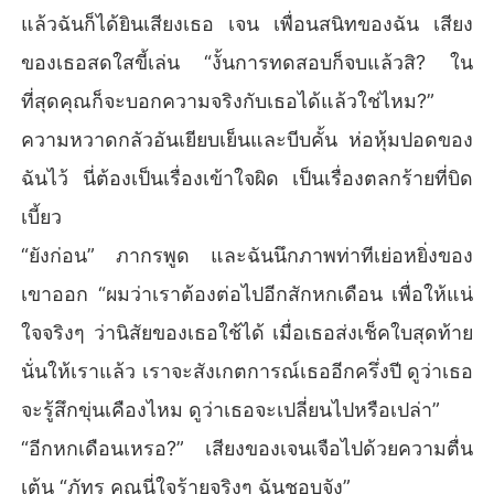
แล้วฉันก็ได้ยินเสียงเธอ เจน เพื่อนสนิทของฉัน เสียง
ของเธอสดใสขี้เล่น “งั้นการทดสอบก็จบแล้วสิ? ใน
ที่สุดคุณก็จะบอกความจริงกับเธอได้แล้วใช่ไหม?”
ความหวาดกลัวอันเยียบเย็นและบีบคั้น ห่อหุ้มปอดของ
ฉันไว้ นี่ต้องเป็นเรื่องเข้าใจผิด เป็นเรื่องตลกร้ายที่บิด
เบี้ยว
“ยังก่อน” ภากรพูด และฉันนึกภาพท่าทีเย่อหยิ่งของ
เขาออก “ผมว่าเราต้องต่อไปอีกสักหกเดือน เพื่อให้แน่
ใจจริงๆ ว่านิสัยของเธอใช้ได้ เมื่อเธอส่งเช็คใบสุดท้าย
นั่นให้เราแล้ว เราจะสังเกตการณ์เธออีกครึ่งปี ดูว่าเธอ
จะรู้สึกขุ่นเคืองไหม ดูว่าเธอจะเปลี่ยนไปหรือเปล่า”
“อีกหกเดือนเหรอ?” เสียงของเจนเจือไปด้วยความตื่น
เต้น “ภัทร คุณนี่ใจร้ายจริงๆ ฉันชอบจัง”