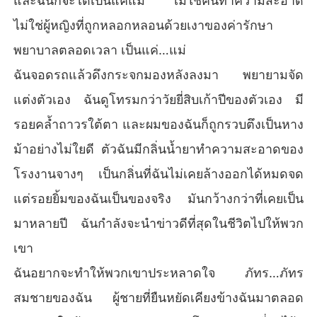
และฉันก็จะได้เป็นแค่แม่ ไม่ใช่คนทำความสะอาด
ไม่ใช่ผู้หญิงที่ถูกหลอกหลอนด้วยเงาของค่ารักษา
พยาบาลตลอดเวลา เป็นแค่…แม่
ฉันจอดรถแล้วดึงกระจกมองหลังลงมา พยายามจัด
แต่งตัวเอง ฉันดูโทรมกว่าวัยยี่สิบเก้าปีของตัวเอง มี
รอยคล้ำถาวรใต้ตา และผมของฉันก็ถูกรวบตึงเป็นหาง
ม้าอย่างไม่ใยดี ตัวฉันมีกลิ่นน้ำยาทำความสะอาดของ
โรงงานจางๆ เป็นกลิ่นที่ฉันไม่เคยล้างออกได้หมดจด
แต่รอยยิ้มของฉันเป็นของจริง มันกว้างกว่าที่เคยเป็น
มาหลายปี ฉันกำลังจะนำข่าวดีที่สุดในชีวิตไปให้พวก
เขา
ฉันอยากจะทำให้พวกเขาประหลาดใจ ภัทร…ภัทร
สมชายของฉัน ผู้ชายที่ยืนหยัดเคียงข้างฉันมาตลอด