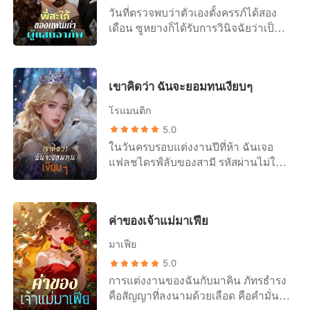
วันที่ตรวจพบว่าตัวเองตั้งครรภ์ได้สอง
เดือน ซูหยางก็ได้รับการวินิจฉัยว่าเป็น
มะเร็งตับระยะสุดท้าย ขณะนั่งอยู่ในรถ
แท็กซี่ คำพูดของหมอก็ยังคงดังก้องอยู่ใน
หูเธอ “คุณซูครับ ร่างกายของคุณ
เขาคิดว่า ฉันจะยอมทนเงียบๆ
อ่อนแอกว่าคนทั่วไป หากทำแท้งจะ
เป็นการเร่งให้มะเร็งลุกลาม ตอนนี้คุณ
โรแมนติก
เหลือเวลาเพียงสามเดือนแล้ว ลองกลับ
5.0
ไปปรึกษาคนในครอบครัวเกี่ยวกับการ
ในวันครบรอบแต่งงานปีที่ห้า ฉันเจอ
รักษาด้วยเคมีบำบัดเถอะครับ คุณอายุยัง
แฟลชไดรฟ์ลับของสามี รหัสผ่านไม่ใช่
น้อย…….” ซูหยางเก็บผลตรวจไว้อย่าง
วันแต่งงานของเรา ไม่ใช่วันเกิดฉัน แต่
มิดชิด พร้อมกับยิ้มอย่างขมขื่น สองปี
เป็นวันเกิดของรักแรกของเขา ข้างใน
ก่อนเธอถูกพ่อบังคับให้เลิกกับแฟนหนุ่มที่
นั้นคือแท่นบูชาดิจิทัลที่สร้างขึ้นเพื่อผู้
ชื่อฉินเซิน แล้วให้ไปแต่งงานกับพี่ชายที่
ค่าของเจ้าแม่มาเฟีย
หญิงอีกคน เป็นคลังข้อมูลชีวิตที่เขามีมา
ป่วยหนักของแฟนเก่า ตั้งแต่นั้นมาเธอก็
ก่อนฉันอย่างละเอียดลออ ฉันลองค้นหา
ตัดขาดจากคนในครอบครัวอย่างสิ้นเชิง
มาเฟีย
ชื่อตัวเอง...ไม่พบอะไรเลย ตลอดห้าปีที่
สามีของเธอได้เสียชีวิตไปแล้ว ส่วนฉิน
5.0
แต่งงานกัน ฉันเป็นแค่ตัวแทนของใคร
เซินก็เกลียดเธอเข้าไส้ เพื่อเป็นการแก้
การแต่งงานของฉันกับมาคิน ภัทรธำรง
บางคน แล้วเขาก็พาเธอกลับมา เขาจ้าง
แค้นเธอ เขาถึงกับประกาศจะแต่งงานกับ
คือสัญญาที่ลงนามด้วยเลือด คือคำมั่นที่
เธอมาทำงานที่บริษัทของเรา มอบโปรเจ
น้องสาวต่างมารดาของเธอ เขาเฝ้าคอย