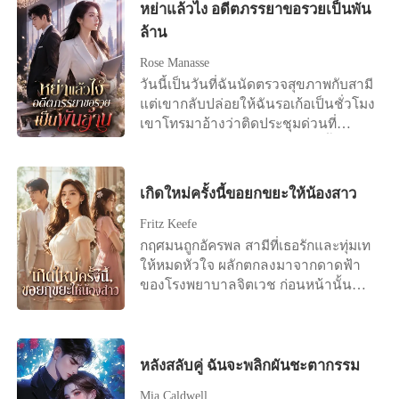
ของฉันมันตายด้านและว่างเปล่าไปแล้ว
หย่าแล้วไง อดีตภรรยาขอรวยเป็นพัน
ได้มีตัวแทนของผู้หญิงที่เขารักอย่าง
จากเขา “ขอโทษนะ เราเลิกกันเถอะ”
ซ่งชิงอวี่ก็ยังคงขอแต่งงานกับลู่เหยี่
ความรักคือเรื่องโกหก ดังนั้นเมื่อพ่อถาม
แท้จริง ฉันเป็นเพียงภาชนะสำหรับสาย
ล้าน
เมื่อฉันกลับไปเผชิญหน้ากับพวกเขาที่
ยนจือ แต่ในวันไปจดทะเบียนเพราะคน
ว่า จะเปลี่ยนตัวเจ้าบ่าวเลยดีไหม ฉัน
เลือดของเธอ และลูกหมาป่าที่ฉันอุ้มท้อง
บ้าน พวกเขาก็ยอมรับความจริง การตาม
รักเก่ากลับมา ลู่เหยี่ยนจือก็ไม่ปรากฏตัว
ก็ได้ยินเสียงตัวเองตอบกลับไปว่า "ค่ะ
Rose Manasse
อยู่ก็ถือกำเนิดขึ้นจากคำโกหกนั้น ฉันจึง
หาฉันเจอเป็นความผิดพลาด ฉันเป็นแค่
ที่ที่ว่าการอำเภอ หลังจากรักลู่เหยี่ยนจื
หนูจะแต่งงานกับเขา"
วันนี้เป็นวันที่ฉันนัดตรวจสุขภาพกับสามี
หลอกให้เขาเซ็นชื่อบนม้วนคัมภีร์สอง
ความน่าอับอายที่พวกเขาต้องจัดการ
อมาเจ็ดปี ซ่งชิงอวี่ก็หมดหวังสิ้นเชิง เธอ
แต่เขากลับปล่อยให้ฉันรอเก้อเป็นชั่วโมง
ฉบับ ฉบับแรกคือพิธีกรรมที่จะซ่อนการ
และการยกเจสันให้คริสก็ถือว่าเป็นบุญ
ได้บล็อกลู่เหยี่ยนจือแล้วหันหลังออกจาก
เขาโทรมาอ้างว่าติดประชุมด่วนที่
ตั้งครรภ์ของฉันด้วยเวทมนตร์ ส่วนฉบับ
คุณแล้ว เพื่อปิดปากฉัน น้องสาวฉันทิ้ง
เมืองที่ลู่เหยี่ยนจืออยู่ ลู่เหยี่ยนจือไม่ได้
โรงแรมหรูข้างโรงพยาบาล ฉันตั้งใจจะ
ที่สองคือแบบฟอร์มการปฏิเสธคู่ที่ว่าง
ตัวลงจากบันไดแล้วกรีดร้องว่าฉันผลัก
ใส่ใจอะไร คิดว่าสักวันหนึ่งยังไงซ่งชิงอวี่
ไปเซอร์ไพรส์ แต่พอไปถึงหน้าห้องสวีทที่
เปล่า ซึ่งฉันได้เซ็นชื่อและยื่นต่อสภาผู้
เธอ พ่อทุบตีฉันแล้วโยนฉันออกมาที่ถนน
ก็จะกลับมา จนกระทั่งเขาเห็นซ่งชิงอวี่
เขาเหมาจ่ายไว้รายปี กลับได้ยินเสียง
อาวุโส ก่อนจะก้าวขึ้นเรือที่มุ่งหน้าสู่ทวีป
เหมือนขยะชิ้นหนึ่ง ขณะที่ฉันนอน
เกิดใหม่ครั้งนี้ขอยกขยะให้น้องสาว
จดทะเบียนสมรสกับชายอื่นที่หน้าที่
หัวเราะคิกคักของผู้หญิงและเสียงน้ำสาด
ใหม่ ลบตัวเองออกจากโลกของเขาไป
สะบักสะบอมอยู่บนทางเท้า พ่อแม่ก็บอก
ว่าการอำเภอ! คุณลู่ผู้ยิ่งใหญ่ถึงกับเสียสติ
กระเซ็น "เมื่อไหร่คุณจะหย่ากับผู้หญิงไร้
Fritz Keefe
ตลอดกาล
ตำรวจที่มาถึงว่าฉันเป็นคนทำร้าย
ไปเลย! ต่อมา ใครๆ ก็มักเห็นคุณลู่ผู้ยิ่ง
ประโยชน์คนนั้นสักทีคะ" "เร็ว ๆ นี้แหละ
กฤศมนถูกอัครพล สามีที่เธอรักและทุ่มเท
ร่างกาย พวกเขาอยากจะลบฉันให้หาย
ใหญ่ วิ่งตามหลังซ่งชิงอวี่อย่างไร้ศักดิ์ศรี
ที่รัก อดทนอีกนิดนะ" เสียงทุ้มต่ำของ
ให้หมดหัวใจ ผลักตกลงมาจากดาดฟ้า
ไป แต่พวกเขากำลังจะได้รู้ว่าตัวเองเพิ่ง
“ชิงอวี่ ขอโทษนะ ผมผิดไปแล้ว ให้
สามีที่ฉันรักมาห้าปีตอบกลับอย่างอ่อน
ของโรงพยาบาลจิตเวช ก่อนหน้านั้น
ก่อสงครามขึ้นมาต่างหาก
โอกาสผมอีกครั้งเถอะ!” และสิ่งที่ตอบ
โยน หลังจากวันนั้น เขายังคงทำตัวเป็น
เขาปั่นหัวเธออย่างเลือดเย็น กักขังและ
กลับเขาคือ เสียงที่ไม่พอใจของผู้หญิงคน
สามีที่แสนดี ซื้อสร้อยคอราคาแพงมาง้อ
ทรมานสารพัดจนทุกคนในครอบครัวเชื่อ
หนึ่ง “คุณจะหยุดก่อกวนได้ไหม ฉันมี
ฉัน แต่ฉันกลับเห็นสร้อยแบบเดียวกันเป๊ะ
สนิทใจว่าเธอเป็นบ้า เขาค่อย ๆ ช่วงชิง
ครอบครัวแล้ว!”
อยู่บนคอของเมียน้อยที่เขาพามาหยาม
ทุกอย่างไปจากเธออย่างแนบเนียน ทั้ง
หลังสลับคู่ ฉันจะพลิกผันชะตากรรม
ศักดิ์ศรีถึงในบ้าน ซ้ำเขายังกักขังหน่วง
บริษัทเทคโนโลยีที่เธอสร้างมากับมือ
Mia Caldwell
เหนี่ยวฉันไว้ไม่ให้ไปไหน ห้าปีของการ