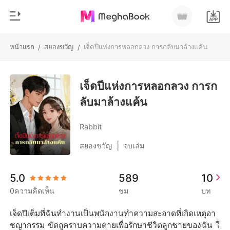
หน้าแรก
สยองขวัญ
เจ็ดปีแห่งการหลอกลวง การกลับมาล้างแค้น
/
/
0
หน้าแรก
เติมเงิน
เจ็ดปีแห่งการหลอกลวง การก
หมวดหมู่
ลับมาล้างแค้น
สมัยใหม่
ประวัติการอ่าน
ประวัติศาสตร์
Rabbit
ออกจากระบบ
โรแมนติก
|
สยองขวัญ
จบเล่ม
นิยายวาย
ดาวน์โหลดแอป
5.0
589
10
มหาเศรษฐี
0ความคิดเห็น
ชม
บท
รายการ
เจ็ดปีเต็มที่ฉันทำงานเป็นพนักงานทำความสะอาดที่เกิดเหตุอา
ชญากรรม ขัดถูคราบความตายเพื่อรักษาชีวิตลูกชายของฉัน ใ