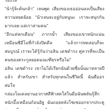
ร้องไห้”
“น้ารู้จ้ะต้นกล้า” เจนพูด เสียงของเธออ่อนลงเป็นเสียง
หวานหยดย้อย “น้าเจนจะอยู่กับหนูนะ เราจะสนุกกัน
มากเลย แค่เราสามคน”
“อีกแค่หกเดือน” ภากรย้ำ เสียงของเขาหนักแน่น
เหมือนซีอีโอที่กำลังปิดดีล “แล้วการทดสอบก็จะ
สมบูรณ์ เราจะได้รู้กันว่าอลิน เดชดำรง คู่ควรที่จะเป็น
คนของตระกูลยอดมณเฑียรหรือไม่”
อลิน เดชดำรง เขาไม่ได้เรียกฉันด้วยชื่อนั้นมาหลายปี
แล้ว สำหรับเขา สำหรับทุกคนในชีวิตนี้ ฉันคืออร
สมใจ
กล่องโมเดลยานอวกาศสีฟ้าสดใสในมือฉันพลันรู้สึก
หนักอึ้งเหมือนก้อนอิฐ ฉันถอยหลังโซเซออกจากประตู