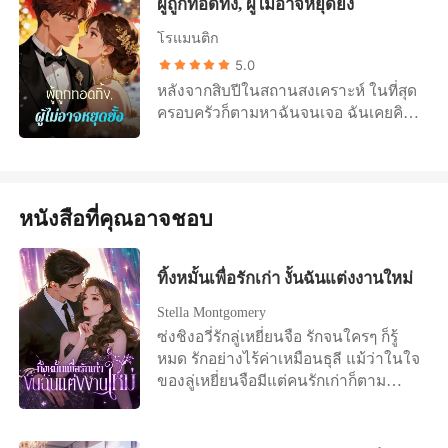
ผู้ถูกทอดทิ้ง, ผู้ไม่อาจหยุดยั้ง
ตายด้วยเนื้องอกในสมอง จากนั้นเขาก็
ของเธอ ฉันจะไม่เป็นของรางวัลปลอบ
อีกคน...ใครสักคนที่ฉันมองไม่เห็น ตอนที่
บังคับให้ฉันบริจาคเลือดกรุ๊ปหายากของ
ใจ ฉันจะไม่เป็นรองใคร ฉันเดินตรง
โรแมนติก
พ่อผู้เป็นมนุษย์ของฉันกำลังจะสิ้นใจ ฉัน
ฉันเพื่อช่วยชีวิตเธอ สั่งฆ่าแมวสุดที่รัก
เข้าไปในห้องทำงานของพ่อ เสียงของ
พยายามติดต่อเขาผ่านกระแสจิต
5.0
ของฉันเพื่อสนองความต้องการอันโหด
ฉันเย็นเยียบราวกับน้ำแข็ง "หนูจะยกเลิก
ศักดิ์สิทธิ์ของเรา ฉันร้องขอความอบอุ่น
หลังจากสิบปีในสถานสงเคราะห์ ในที่สุด
ร้ายของเธอ และแม้กระทั่งปล่อยให้ฉัน
งานแต่งงานค่ะ" เมื่อท่านค้าน ฉันจึง
จากคู่แท้ของฉัน แต่เขากลับตัดขาดฉัน
ครอบครัวก็ตามหาฉันจนเจอ ฉันเคยคิด
จมน้ำ โดยว่ายน้ำผ่านฉันไปเพื่อดึงเธอ
ปล่อยหมัดเด็ดสุดท้าย "หนูจะรักษาความ
ฉันเรียกหาเขาเก้าสิบเก้าครั้งขณะที่พ่อ
ว่ามันคือฝันที่เป็นจริง แต่ไม่นานฉันก็ได้
ขึ้นจากน้ำก่อน ครั้งสุดท้ายที่เขาทิ้งให้
ต้องการของตระกูลเราในเรื่องพันธมิตร
ของฉันสิ้นใจอย่างเดียวดาย สองวันต่อ
เรียนรู้ว่าที่ของฉันอยู่ตรงไหน ฉันเป็นแค่
ฉันตาย คือตอนที่ฉันกำลังหายใจไม่ออก
ไว้ค่ะ หนูจะแต่งงานกับเจ้าพ่อธาวิน วร
มา เบต้าของเราส่งภาพนิมิตมาให้ฉัน
ม้างานที่ต้องหาเงินมาจ่ายค่าชีวิตสุข
อยู่บนพื้นห้องครัว เกิดอาการแพ้ถั่วลิสง
ไพศาล" แก้ววิสกี้ในมือพ่อร่วงแตก
เป็นภาพคีเลนอยู่ที่ปารีส เขากำลังกอด
สบายของคริส น้องสาวฝาแฝดผู้สมบูรณ์
อย่างรุนแรงเพราะถั่วที่เพียงขวัญจงใจใส่
หนังสือที่คุณอาจชอบ
กระจายบนพื้น ธาวิน วรไพศาล คือคู่
ไลรา ป้าของฉัน ด้วยความอ่อนโยนที่
แบบ ส่วนเธอก็เป็นลูกรักคนโปรดที่พ่อแม่
ไว้ในอาหารของฉัน เขาเลือกที่จะรีบพา
แข่งที่ยิ่งใหญ่ที่สุดของเรา
เขาไม่เคยแสดงให้ฉันเห็นแม้แต่ครั้ง
ภาคภูมิใจ สิ่งดีงามเพียงหนึ่งเดียวที่ฉันมี
เธอไปโรงพยาบาลเพราะอาการชัก
เดียว เมื่อเขากลับมา เขาโกหกได้อย่าง
คือเจสัน แฟนของฉัน แต่แล้วในงาน
กำมะลอ แทนที่จะช่วยชีวิตฉัน ในที่สุด
ทิ้งหมั้นเพื่อรักเก่า งั้นฉันแต่งงานใหม่
เลือดเย็น โทษว่าระยะทางทำให้กระแส
เลี้ยงที่ฉันไปรับจ้างจัดอาหาร ฉันบังเอิญ
ฉันก็เข้าใจ เขาไม่ใช่แค่ทรยศฉัน แต่
จิตของเราขาดหายไป ฉันค้นพบความ
ได้ยินพ่อแม่ของฉันวางแผนกับพ่อแม่
Stella Montgomery
เขายอมฆ่าฉันเพื่อผู้หญิงคนนั้น ขณะที่
จริงในห้องทำงานส่วนตัวที่ถูกล็อกไว้
ของเขา พวกเขากำลังจะให้เจสันแต่งงา
ซ่งชิงอวี่รักลู่เหยี่ยนจือ รักจนใครๆ ก็รู้
ฉันนอนพักฟื้นอยู่ในโรงพยาบาลเพียง
ของเขา มันคือแท่นบูชาที่สร้างขึ้นเพื่อ
นกับคริส บอกว่าฉันมีปมในอดีตเยอะเกิน
หมด รักอย่างไร้ค่าเหมือนธุลี แม้ว่าในใจ
ลำพัง พ่อของฉันก็โทรมาพร้อมกับข้อ
ป้าของฉัน ไดอารี่ของเขาเปิดโปงทุกสิ่ง
ไป เป็นของมีตำหนิ ไม่กี่นาทีต่อมา ต่อ
ของลู่เหยี่ยนจือมีแต่คนรักเก่าก็ตาม
เสนอสุดบ้าคลั่ง นั่นคือการแต่งงานใน
การพบกันครั้งแรกของเรา การโจมตีของ
หน้าทุกคน เจสันคุกเข่าลงและขอคริส
แม้ว่าเขาจะใช้เวลาส่วนใหญ่ในแต่ละปี
นามกับอคิน หิรัญวัฒน์ CEO บริษัท
หมาป่าเร่ร่อนที่เขาช่วยฉันไว้...ทั้งหมด
แต่งงาน ขณะที่ฝูงชนโห่ร้องยินดี
ไปกับคนรักเก่าที่ต่างประเทศ แม้ว่าคน
เทคโนโลยีผู้ทรงอิทธิพลและเก็บตัว หัวใจ
เป็นเรื่องโกหกที่จัดฉากขึ้น เพื่อที่เขาจะ
โทรศัพท์ของฉันก็สั่นพร้อมกับข้อความ
รักเก่าจะตั้งครรภ์ลูกของลู่เหยี่ยนจือแล้ว