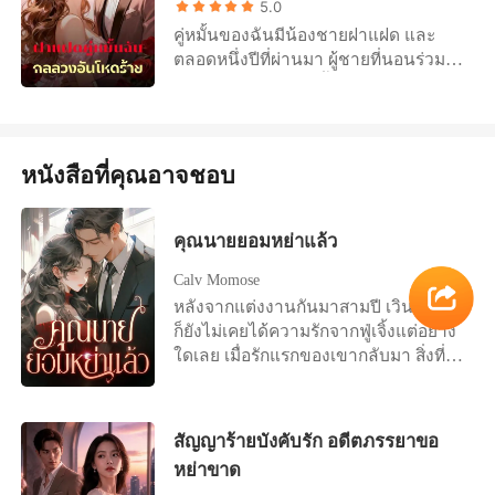
5.0
อยู่เบื้องหลังเหตุการณ์ที่ทำให้เธอขา
คู่หมั้นของฉันมีน้องชายฝาแฝด และ
พิการ! สวี่หว่านหนิงเริ่มต้นใหม่ด้วยพลัง
ตลอดหนึ่งปีที่ผ่านมา ผู้ชายที่นอนร่วม
ที่ไม่มีวันหมด เพื่อบอกลาตัวเองที่เคย
เตียงกับฉันไม่ใช่คู่หมั้นของฉันเลย ฉัน
อ่อนแอในอดีตอย่างสิ้นเชิง!
เพิ่งมารู้ความจริงอันน่าสะพรึงว่าผู้ชายที่
ฉันรักเป็นเพียงนักแสดง เป็นแค่ตัวแทน
เท่านั้น ส่วนคู่หมั้นตัวจริงของฉัน ภัทร
หนังสือที่คุณอาจชอบ
แอบไปแต่งงานอย่างลับๆ กับแครอล
น้องสาวบุญธรรมของเขา แต่แผนการ
ของพวกเขามันเลวร้ายยิ่งกว่าแค่การ
คุณนายยอมหย่าแล้ว
สลับตัวกัน พวกเขาวางแผนจะให้ฉัน
แต่งงานกับน้องชายฝาแฝด จากนั้นก็จะ
Calv Momose
จัดฉาก ‘อุบัติเหตุ’ เพื่อเก็บเกี่ยวกระจกตา
หลังจากแต่งงานกันมาสามปี เวินเหลี่ยง
ของฉันไปให้แครอล เมื่อฉันค้นพบ
ก็ยังไม่เคยได้ความรักจากฟู่เจิ้งแต่อย่าง
แผนการชั่วร้ายของพวกเขา แครอลก็ใส่
ใดเลย เมื่อรักแรกของเขากลับมา สิ่งที่รอ
ร้ายว่าฉันทำร้ายเธอ ส่วนภัทร ผู้ชายที่
เธออยู่คือหนังสือการหย่า "ถ้าฉันมีลูก
เคยสาบานว่าจะปกป้องฉัน กลับสั่งให้คน
คุณยังเลือกหย่าไหม?" เธออยากจับ
โบยตีฉันจนเลือดอาบอยู่บนพื้น จากนั้น
โอกาสสุดท้ายนี้ไว้ แต่แล้วมีแต่คำตอบที่
สัญญาร้ายบังคับรัก อดีตภรรยาขอ
เธอก็ฆ่าคุณปู่ของเขาแล้วโยนความผิด
เย็นชาว่า "ใช่" เวินเหลี่ยงหลับตาและ
หย่าขาด
มาให้ฉัน เขาไม่ลังเลเลยสักนิด เขาโยน
เลือกที่จะปล่อยมือ ...ต่อมาเธอนอนอยู่บน