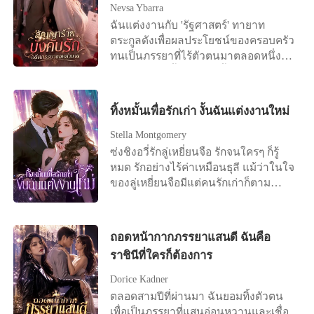
ฉันเข้าไปเน่าตายในโรงพยาบาลจิตเวช
เตียงคนไข้ด้วยความสิ้นหวังและลงนาม
Nevsa Ybarra
เขาไม่เคยคิดจะตั้งคำถามกับคำโกหก
ในข้อตกลงการหย่า "ฟู่เจิ้ง เราไม่ได้เป็น
ฉันแต่งงานกับ 'รัฐศาสตร์' ทายาท
ของเธอเลยแม้แต่ครั้งเดียว เขาทอดทิ้ง
หนี้กันอีกต่อไปแล้ว..." ชายที่มีความเด็ด
ตระกูลดังเพื่อผลประโยชน์ของครอบครัว
ฉันอย่างไม่ใยดี ผู้หญิงที่เขาเคยอ้างว่า
ขาดและเย็นชามาโดยตลอดนอนอยู่ข้าง
ทนเป็นภรรยาที่ไร้ตัวตนมาตลอดหนึ่งปี
รักมาตลอดห้าปี แต่พวกเขาลืมไปอย่าง
เตียงขอร้องให้อีกฝ่ายกลับมาด้วยเสียง
จนกระทั่งคืนนั้น ฉันตื่นขึ้นมาในสภาพ
หนึ่ง ฉันไม่ใช่แค่ฟ้า เด็กกำพร้าที่ไร้ที่พึ่ง
แผ่วเบา "เหลียง ได้โปรดอย่าหย่าได้
เสื้อผ้าหลุดลุ่ย ร่างกายบอบช้ำจากการ
ฉันคืออรุณรัศมี วาณิชย์ไพศาล ทายาท
ไหม?"
ถูกย่ำยีในห้องโรงแรมแปลกหน้า ฉันโทร
แห่งอาณาจักรธุรกิจ หลังจากได้รับความ
ทิ้งหมั้นเพื่อรักเก่า งั้นฉันแต่งงานใหม่
หาสามีด้วยความหวาดกลัว แต่เขากลับ
ช่วยเหลือจากขุมนรกนั้น ฉันก็แกล้งตาย
ด่าว่าฉันสร้างเรื่องน่าสมเพชเพื่อเรียก
Stella Montgomery
และหายตัวไป บัดนี้ ฉันกลับมาเพื่อเริ่ม
ร้องความสนใจแล้วตัดสายทิ้ง ต่อมาฉัน
ซ่งชิงอวี่รักลู่เหยี่ยนจือ รักจนใครๆ ก็รู้
ต้นชีวิตใหม่ และครั้งนี้ ฉันจะมีชีวิตอยู่
ถึงได้รู้ว่า 'พิชามญชุ์' น้องสาวแท้ๆ ของ
หมด รักอย่างไร้ค่าเหมือนธุลี แม้ว่าในใจ
เพื่อตัวเอง
เขาเป็นคนวางยาและส่งฉันไปขึ้นเตียง
ของลู่เหยี่ยนจือมีแต่คนรักเก่าก็ตาม
ผู้ชายคนอื่น! แต่เมื่อฉันเอาใบหย่าไปปา
แม้ว่าเขาจะใช้เวลาส่วนใหญ่ในแต่ละปี
ใส่หน้าเขา รัฐศาสตร์กลับเลือกที่จะ
ไปกับคนรักเก่าที่ต่างประเทศ แม้ว่าคน
ปกป้องน้องสาว ปฏิเสธการหย่าเพื่อรักษา
รักเก่าจะตั้งครรภ์ลูกของลู่เหยี่ยนจือแล้ว
ถอดหน้ากากภรรยาแสนดี ฉันคือ
หน้าตาตระกูล แม้แต่แม่แท้ๆ ของฉันก็
ซ่งชิงอวี่ก็ยังคงขอแต่งงานกับลู่เหยี่
ราชินีที่ใครก็ต้องการ
ยังร้องไห้กอดขา ขอร้องให้ฉันทนอยู่ใน
ยนจือ แต่ในวันไปจดทะเบียนเพราะคน
ขุมนรกนี้ต่อไปเพื่อแลกกับเงินค่ารักษา
รักเก่ากลับมา ลู่เหยี่ยนจือก็ไม่ปรากฏตัว
Dorice Kadner
น้องชาย หนำซ้ำคุณปู่ของเขายังออกคำ
ที่ที่ว่าการอำเภอ หลังจากรักลู่เหยี่ยนจื
ตลอดสามปีที่ผ่านมา ฉันยอมทิ้งตัวตน
สั่งเด็ดขาด บังคับให้เราย้ายกลับไปอยู่
อมาเจ็ดปี ซ่งชิงอวี่ก็หมดหวังสิ้นเชิง เธอ
เพื่อเป็นภรรยาที่แสนอ่อนหวานและเชื่อ