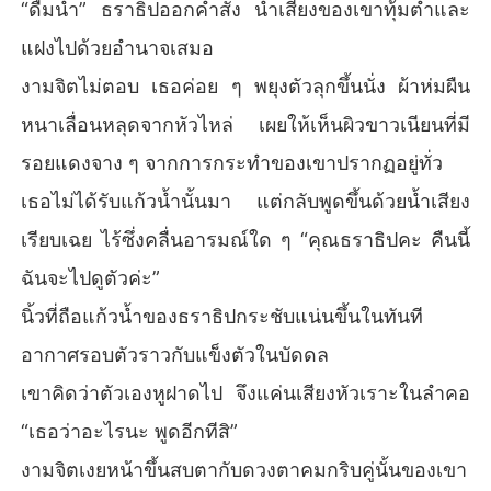
“ดื่มน้ำ” ธราธิปออกคำสั่ง น้ำเสียงของเขาทุ้มต่ำและ
เพื่อนร่วมงานจงใจใส่ร้ายเพื่อสาดโคลนใส่เธอ และช่วยหาทาง
แฝงไปด้วยอำนาจเสมอ
ลงให้เจ้านายอย่างแนบเนียน

งามจิตไม่ตอบ เธอค่อย ๆ พยุงตัวลุกขึ้นนั่ง ผ้าห่มผืน
งามจิตเงยหน้ามองผู้ชายที่เธอแอบรักมาตลอดด้วยความหวังสุ
หนาเลื่อนหลุดจากหัวไหล่ เผยให้เห็นผิวขาวเนียนที่มี
ดท้าย แต่เขากลับเลือกที่จะนิ่งเงียบ ยอมรับข้อกล่าวหานั้นโดย
ปริยายเพื่อปกป้องชื่อเสียงตัวเองและปลอบประโลมคู่หมั้น

รอยแดงจาง ๆ จากการกระทำของเขาปรากฏอยู่ทั่ว
เธอไม่ได้รับแก้วน้ำนั้นมา แต่กลับพูดขึ้นด้วยน้ำเสียง
เธอถูกจับได้คาหนังคาเขา ถูกใส่ร้ายว่าทำงานพลาด และถูกค
นที่รักที่สุดโยนทิ้งให้เป็นแพะรับบาปอย่างเลือดเย็น

เรียบเฉย ไร้ซึ่งคลื่นอารมณ์ใด ๆ “คุณธราธิปคะ คืนนี้
ฉันจะไปดูตัวค่ะ”
เมื่อตกลงสู่เหวลึกที่หนาวเหน็บที่สุด ความรักอันน่าสมเพชก็ถูกบ
ดขยี้จนแหลกละเอียด งามจิตปาดน้ำตาแห่งความอัปยศ ทิ้งคว
นิ้วที่ถือแก้วน้ำของธราธิปกระชับแน่นขึ้นในทันที
ามอ่อนแอไว้เบื้องหลัง และตัดสินใจว่าเธอจะไม่มีวันยอมตายทั้
อากาศรอบตัวราวกับแข็งตัวในบัดดล
งเป็นในขุมนรกนี้เพียงลำพัง
เขาคิดว่าตัวเองหูฝาดไป จึงแค่นเสียงหัวเราะในลำคอ
“เธอว่าอะไรนะ พูดอีกทีสิ”
งามจิตเงยหน้าขึ้นสบตากับดวงตาคมกริบคู่นั้นของเขา