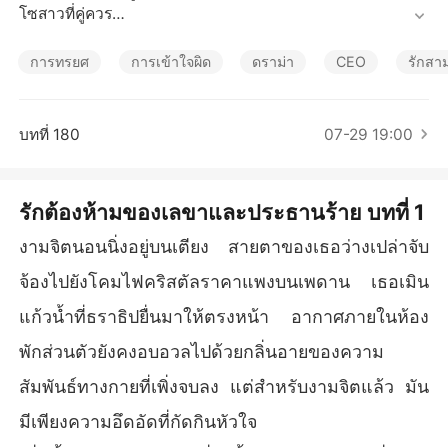
เรื่องสั้นคัดสรร
โซสาวที่คู่ควร

เมื่อเธอตัดสินใจขอลาออกและไปดูตัวเพื่อเริ่มต้นชีวิตใหม่ เขาก
การทรยศ
การเข้าใจผิด
ดราม่า
CEO
รักสาม
ลับฉีกจดหมายทิ้งและใช้อำนาจข่มขู่ไม่ให้เธอหนีไปไหนได้

เขาบีบบังคับให้เธอใช้มือของตัวเองไปซื้อแหวนหมั้นวงโตมาใ
บทที่ 180
07-29 19:00
ห้ว่าที่เจ้าสาวของเขา และเมื่อเธอพยายามดิ้นรนโดยอ้างว่ามีคู่
หมั้นแล้ว ธราธิปก็โกรธจนขาดสติ เขาล็อกประตูห้องทำงานแล
ะย่ำยีเธออย่างป่าเถื่อนเพื่อสั่งสอนให้รู้สถานะ

รักต้องห้ามของเลขาและประธานร้าย บทที่ 1
แต่ในวินาทีที่เธอถูกกระทำจนไร้ศักดิ์ศรี ประตูห้องกลับถูกเปิดอ
งามจิตนอนนิ่งอยู่บนเตียง สายตาของเธอว่างเปล่าจับ
อกด้วยกุญแจสำรอง

จ้องไปยังโคมไฟคริสตัลราคาแพงบนเพดาน เธอเมิน
เพื่อนร่วมงานที่เกลียดชังเธอจงใจพา 'โชติกา' ว่าที่เจ้าสาวของ
แก้วน้ำที่ธราธิปยื่นมาให้ตรงหน้า อากาศภายในห้อง
เขาเข้ามาเห็นสภาพเสื้อผ้าหลุดลุ่ยและรอยแดงทั่วลำคอของเธ
พักส่วนตัวยังคงอบอวลไปด้วยกลิ่นอายของความ
อพอดี!

สัมพันธ์ทางกายที่เพิ่งจบลง แต่สำหรับงามจิตแล้ว มัน
"ท่านประธานครับ ถึงแม้งามจิตจะทำสัญญาเสียหายหลายล้าน
มีเพียงความอึดอัดที่กัดกินหัวใจ
 แต่ท่านก็ไม่ควรลงโทษเธอรุนแรงแบบนี้นะครับ"
