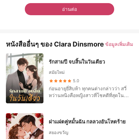
อ่านต่อ
หนังสืออื่นๆ ของ Clara Dinsmore
ข้อมูลเพิ่มเติม
รักสามปี จบสิ้นในวันเดียว
สมัยใหม่
5.0
ก่อนอายุยี่สิบห้า ทุกคนต่างกล่าวว่า สวี่
หว่านหนิงคือหญิงสาวที่โชคดีที่สุดใน
โลก บุคคลสำคัญของเมืองจิงราวกับว่า
เป็นพรหมลิขิตตกหลุมรักเธอตั้งแต่แรก
เห็น แม้ว่าเธอจะมีปัญหาขาพิการ เขาก็
ฝาแฝดคู่หมั้นฉัน กลลวงอันโหดร้าย
ยินดีแต่งงานกับเธอและไม่เคยทอดทิ้ง
แต่เมื่อเธอมอบหัวใจที่แท้จริงให้เขา เธอ
สยองขวัญ
กลับพบว่า คนที่นอนข้างเธอนั้นคือคนที่