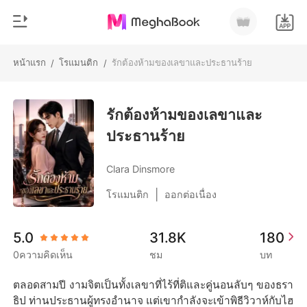
หน้าแรก
โรแมนติก
รักต้องห้ามของเลขาและประธานร้าย
/
/
0
หน้าแรก
เติมเงิน
รักต้องห้ามของเลขาและ
หมวดหมู่
ประธานร้าย
สมัยใหม่
ประวัติการอ่าน
ประวัติศาสตร์
Clara Dinsmore
ออกจากระบบ
โรแมนติก
|
โรแมนติก
ออกต่อเนื่อง
นิยายวาย
ดาวน์โหลดแอป
5.0
31.8K
180
มหาเศรษฐี
0ความคิดเห็น
ชม
บท
รายการ
ตลอดสามปี งามจิตเป็นทั้งเลขาที่ไร้ที่ติและคู่นอนลับๆ ของธรา
ธิป ท่านประธานผู้ทรงอำนาจ แต่เขากำลังจะเข้าพิธีวิวาห์กับไฮ