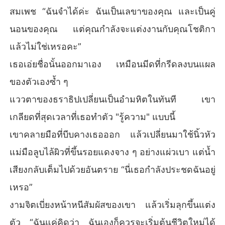
สมเพช “ฉันจำได้ค่ะ ฉันเป็นเลขาของคุณ และเป็นคู่
นอนของคุณ แต่คุณกำลังจะแต่งงานกับคุณโชติกา
แล้วไม่ใช่เหรอคะ”
เธอเอ่ยชื่อนั้นออกมาเอง เหมือนมีดที่กรีดลงบนแผล
ของตัวเองซ้ำ ๆ
แววตาของธราธิปเปลี่ยนเป็นอำมหิตในทันที เขา
เกลียดที่สุดเวลาที่เธอทำตัว "รู้ความ" แบบนี้
เขาคลายมือที่บีบคางเธอออก แล้วเปลี่ยนมาใช้นิ้วหัว
แม่มือลูบไล้ผิวที่ขึ้นรอยแดงจาง ๆ อย่างแผ่วเบา แต่น้ำ
เสียงกลับเต็มไปด้วยอันตราย “นี่เธอกำลังประชดฉันอยู่
เหรอ”
งามจิตเบี่ยงหน้าหนีสัมผัสของเขา แล้วเริ่มลุกขึ้นแต่ง
ตัว “ฉันแค่คิดว่า ฉันเองก็ควรจะเริ่มต้นชีวิตใหม่ได้