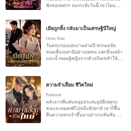
เรือนหอและต้อง 'ผลิตทายาท' ให้ได้
ได้บล็อกลู่เหยี่ยนจือแล้วหันหลังออกจาก
ฟังของยศกร จนกระทั่งวันนี้ เขาโยน
ภายในหนึ่งปี ฉันถูกคนทั้งบ้านรุมเหยียบ
เมืองที่ลู่เหยี่ยนจืออยู่ ลู่เหยี่ยนจือไม่ได้
หนังสือสัญญาหย่าใส่หน้าฉันด้วยน้ำ
ย่ำ ถูกมองเป็นแค่สินค้าและเครื่องจักร
ใส่ใจอะไร คิดว่าสักวันหนึ่งยังไงซ่งชิงอวี่
เสียงเย็นชา เพียงเพราะผู้หญิงในดวงใจ
ผลิตลูก ไม่มีใครสนเลยว่าฉันเพิ่งผ่าน
ก็จะกลับมา จนกระทั่งเขาเห็นซ่งชิงอวี่
ของเขากลับมาแล้ว เขาคาดหวังให้ฉัน
ความอัปยศอะไรมาบ้าง ในเมื่อความ
เมียถูกทิ้ง กลับมาเป็นเศรษฐินีใหญ่
จดทะเบียนสมรสกับชายอื่นที่หน้าที่
ร้องไห้ฟูมฟาย น้องสาวของเขาก็พุ่งเข้า
อดทนถึงขีดสุด ฉันจึงตัดสินใจลุกขึ้นสู้
ว่าการอำเภอ! คุณลู่ผู้ยิ่งใหญ่ถึงกับเสียสติ
มาด่าทอเรียกฉันว่าผู้หญิงขี้คุกและ
Orion Slate
และจะไม่ยอมเป็นเหยื่ออีกต่อไป กลาง
ไปเลย! ต่อมา ใครๆ ก็มักเห็นคุณลู่ผู้ยิ่ง
พยายามจะยึดรถของฉันไป แม้แต่ตอนที่
วันครบรอบแต่งงานสามปี พรกมลจัด
โต๊ะอาหารเช้าของครอบครัว ฉันบีบ
ใหญ่ วิ่งตามหลังซ่งชิงอวี่อย่างไร้ศักดิ์ศรี
บังเอิญเจอกันข้างนอก เขากับเมียน้อยก็
ขนมชั้นรอสามีอย่างอดทน แต่กลิ่นเหล้า
น้ำตาแสร้งทำเป็นภรรยาที่แสนดี ก่อนจะ
“ชิงอวี่ ขอโทษนะ ผมผิดไปแล้ว ให้
ยังร่วมมือกันเหยียดหยามฉัน ทำเหมือน
และน้ำหอมผู้หญิงจากตัวอภิเดชทำให้
ทิ้งระเบิดลูกใหญ่ต่อหน้าทุกคน "คุณ
โอกาสผมอีกครั้งเถอะ!” และสิ่งที่ตอบ
ฉันเป็นขยะที่ไร้ค่าและน่าสมเพช พวก
เธอรู้สึกคลื่นไส้ทันที สายของศศิกานต์ดัง
รัฐศาสตร์ทำงานหนักเกินไปค่ะ... เรื่องมี
กลับเขาคือ เสียงที่ไม่พอใจของผู้หญิงคน
เขาทุกคนเหยียบย่ำฉัน โดยคิดว่าฉันเป็น
ขึ้น เขาผลักเธอทิ้งแล้ววิ่งออกไปทันที
ลูก เราคงต้องรอไปก่อน เพราะหนูไม่
หนึ่ง “คุณจะหยุดก่อกวนได้ไหม ฉันมี
แค่ผู้หญิงอ่อนแอที่ต้องเกาะตระกูลคนไว
เธอได้ยินเสียงเขาบอกให้โยนของขวัญ
อยากกดดันสภาพร่างกายของเขา" ฉัน
ครอบครัวแล้ว!”
เพื่อความอยู่รอด แต่พวกเขาคงลืมไป
ครบรอบทิ้ง และบอกว่าเขารักแค่ศศิ
ความจำเสื่อม ชีวิตใหม่
ส่งยิ้มไร้เดียงสา มองดูใบหน้าของสามีที่
แล้วว่า ก่อนที่ฉันจะก้าวเข้ามาในบ้าน
กานต์คนเดียว ข่าวการตั้งครรภ์ทำให้อภิ
โกรธจัดจนแทบกระอักเลือดเมื่อถูกหาว่า
Psithurist
หลังนี้ ฉันเคยเป็นใครกันแน่ ฉันจรด
เดชโกรธจัด เขายื่นสัญญาหย่าแล้วสั่งให้
'ไร้น้ำยา' และนี่... เพิ่งจะเริ่มต้นเท่านั้น
ปากกาเซ็นใบหย่าอย่างไม่ลังเล สาดน้ำ
หลังจากที่แฟนหนุ่มประสบอุบัติเหตุรถ
เธอไปทำแท้ง เธอล้มลงเพราะถูกผลัก แต่
ใส่หน้าน้องสาวที่หยิ่งผยองของเขา
ชนและหมดสติไปหนึ่งสัปดาห์ เขาก็ฟื้น
เขากลับไม่ยื่นมือช่วย กลับเดินจากไป
สะบัดมือที่เขาพยายามจะรั้งไว้ด้วยความ
คืนความทรงจำขึ้นมาอย่างกะทันหัน
อย่างเย็นชา ที่บริษัท เพื่อนร่วมงาน
รังเกียจ แล้วหันหลังก้าวออกมา คืนนี้ ฉัน
เขาจำได้ว่ามีคนที่เขารักมายาวนาน ดัง
นินทาและศศิกานต์แกล้งให้เธออาเจียน
สลัดคราบแม่บ้านที่แสนดีทิ้งไป สวมชุด
นั้น สิ่งแรกที่เซิ่งหลินชวนทำเมื่อฟื้นจาก
ต่อหน้าคนอื่น อภิเดชเชื่อคำโกหกของอีก