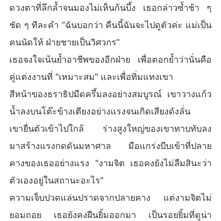
ดวงตาที่ลึกล้ำจนมองไม่เห็นก้นบึ้ง เธอกล่าวซ้ำช้า ๆ
ชัด ๆ ทีละคำ “ฉันบอกว่า คืนนี้ฉันจะไปดูตัวค่ะ แม่เป็น
คนนัดให้ ฝ่ายชายเป็นวิศวกร”
เธอจงใจเน้นย้ำอาชีพของอีกฝ่าย เพื่อตอกย้ำว่านั่นคือ
คู่แต่งงานที่ "เหมาะสม" และเพื่อทิ่มแทงเขา
สีหน้าของธราธิปมืดครึ้มลงอย่างสมบูรณ์ เขาวางแก้ว
น้ำลงบนโต๊ะข้างเตียงอย่างแรงจนเกิดเสียงดังลั่น
เขายื่นตัวเข้าไปใกล้ ร่างสูงใหญ่ของเขาทาบทับลง
มาสร้างแรงกดดันมหาศาล มือแกร่งบีบเข้าที่ปลาย
คางของเธออย่างแรง "งามจิต เธอคงยังไม่ลืมสินะว่า
ตัวเองอยู่ในสถานะอะไร"
ความเจ็บปวดแล่นปราดจากปลายคาง แต่งามจิตไม่
ยอมถอย เธอยังคงฝืนยิ้มออกมา เป็นรอยยิ้มที่ดูน่า