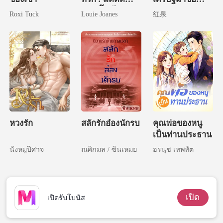
หม่ามี๊หนีไปอีก
แต่งงานทุกวัน
Roxi Tuck
Louie Joanes
红泉
แล้ว
หวงรัก
สลักรักอ๋องนักรบ
คุณพ่อของหนู
เป็นท่านประธาน
นังหมูปีศาจ
ณศิกมล / ซินเหมย
อรนุช เทพทัต
เปิด
เปิดรับโบนัส