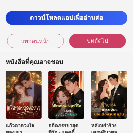
ี"พ
ดาวน์โหลดแอปเพื่ออ่านต่อ
บทถัดไป
บทก่อนหน้า
หนังสือที่คุณอาจชอบ
แก้วตาดวงใจ
อดีตภรรยาสุด
หลังหย่าร้าง
ของเขา
ที่รัก : แดดดี้
เศรษฐีมาขอ