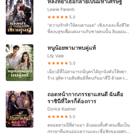
หลังหย่าเธอกลายเป็นมหาเศรษฐี
โกหกของอีกฝ่ายเต็มที่ แม้เธอจะปฏิเสธก็ตาม
ชะงักฝีเท้า หันหลังวิ่งผ่านเธอไปราวกับธาตุ
ไม่มีใครสนเลยว่าฉันเพิ่งผ่านความอัปยศ
พรกมลเซ็นสัญญาหย่า ลาออกจากงาน แล้ว
Lewie Parenti
อากาศ เพื่ออุ้มไพลิน พี่สาวต่างแม่ของเธอหนี
อะไรมาบ้าง ในเมื่อความอดทนถึงขีดสุด ฉัน
เดินออกจากชีวิตเก่าโดยไม่เหลียวหลัง เธอ
ออกไป ทิ้งให้เธอรอความตายอย่างไม่ไยดี
5.0
จึงตัดสินใจลุกขึ้นสู้และจะไม่ยอมเป็นเหยื่ออีก
สาบานว่าจะเลี้ยงลูกคนเดียวให้ได้
รอดตายมาได้อย่างหวุดหวิด แต่เมื่อตื่นขึ้นมา
"ความรักทำให้คนตาบอด" เซิงเกอละทิ้งชีวิต
ต่อไป กลางโต๊ะอาหารเช้าของครอบครัว ฉัน
ในโรงพยาบาล เธอกลับถูกครอบครัวและ
ที่สงบสุขเพื่อแต่งงานกับชายคนนั้น ยินยอม
บีบน้ำตาแสร้งทำเป็นภรรยาที่แสนดี ก่อนจะ
สามีรุมประณามว่าเป็นคนวางเพลิง พ่อแท้ๆ
ทำตัวเหมือนคนรับใช้ที่ไร้ตัวตนมาสามปีเต็ม
ทิ้งระเบิดลูกใหญ่ต่อหน้าทุกคน "คุณ
ตบหน้าเธออย่างแรง สรณ์ใช้รองเท้าหนัง
แต่ในที่สุดเธอก็ตระหนักว่าความพยายาม
รัฐศาสตร์ทำงานหนักเกินไปค่ะ... เรื่องมีลูก
หนูน้อยพามาพบคู่แท้
เหยียบขยี้แผลไฟไหม้ที่หลังมือของเธอ บังคับ
ของเธอ มันไร้ประโยชน์สิ้นดี เพราะในใจ
เราคงต้องรอไปก่อน เพราะหนูไม่อยากกดดัน
ให้เธอคุกเข่าขอโทษไพลิน ทั้งที่ไพลินเพิ่ง
Lily Vale
ของสามีตัวเองมีแต่รักแรกของเขา เซิงเกอรู้
สภาพร่างกายของเขา" ฉันส่งยิ้มไร้เดียงสา
กระซิบเยาะเย้ยว่าตัวเองเป็นคนจุดไฟเพื่อแย่ง
สึกผิดหวังอย่างมาก และขอหย่าอย่างเด็ดขาด
5.0
มองดูใบหน้าของสามีที่โกรธจัดจนแทบ
ทุกอย่าง "ถ้าเธอยังไม่ยอมขอโทษ ฉันจะหย่า
"ถึงเวลาแล้ว ฉันไม่ปกปิดอีกแล้ว จะบอก
กระอักเลือดเมื่อถูกหาว่า 'ไร้น้ำยา' และนี่...
เฉียวอีที่ไม่สามารถมีบุตรได้ถูกบังคับให้หย่า
กับเธอทันที แล้วออกไปแต่ตัวซะ!" สรณ์ตวาด
ความจริงให้" ทันใดนั้น โลกออนไลน์ก็ระเบิด
เพิ่งจะเริ่มต้นเท่านั้น
ร้าง ยุติความสัมพันธ์ที่คบกันมาสี่ปี ด้วยความ
ลั่น คิดว่าคำว่าหย่าจะทำให้ผู้หญิงที่เกาะ
ขึ้นทันที มีข่าวลือว่าสาวรวยพันล้านคนหนึ่ง
หมดหวัง เฉียวอีไปเยียวยาหัวใจในเมืองเล็กๆ
ครอบครัวกินอย่างเธอต้องคุกเข่าอ้อนวอน
หย่าร้างแล้ว ดังนั้น ซีอีโอนับไม่ถ้วนและชาย
โดยบังเอิญพบเด็กทารกชายคนหนึ่ง ด้วย
ความรักและการทุ่มเทแกล้งโง่มาตลอดสิบปี
ถอดหน้ากากภรรยาแสนดี ฉันคือ
หนุ่มรูปงามต่างรีบเข้าหาเธอเพื่อเอาชนะใจ
ความเห็นแก่ตัว เธอจึงตัดสินใจเก็บเด็กคน
พังทลายลงในพริบตา แต่พวกเขาไม่มีทางรู้
ราชินีที่ใครก็ต้องการ
เธอ เฝิงอวี้เหนียนเห็นดังนั้นจึงทนไม่ไหวอีก
นั้นไว้เลี้ยงดูเอง สี่ปีต่อมา รถหรูเรียงรายจอด
เลยว่า ณิชาคือประธานผู้ก่อตั้ง 'LAKSANA'
ต่อไปเลยจัดงานแถลงข่าวในวันถัดไป โดย
Dorice Kadner
อยู่หน้าตึกที่เฉียวอีอาศัยอยู่ กู้เช่อหยิบการ์ด
อาณาจักรธุรกิจมูลค่าแสนล้าน เธอเซ็นใบ
ขอร้องอย่างจริงจังว่า: ผมรักเซิงเกอ ขอร้อง
เงินออกมาใบหนึ่ง : นี่คือสิบล้านบาท ถือเป็น
5.0
หย่าอย่างเยือกเย็น นิ้วเรียวกดปล่อยไฟล์เสียง
คุณภรรยากลับบ้านนะ
ค่าตอบแทนที่คุณเลี้ยงดูบุตรชายของผมใน
ตลอดสามปีที่ผ่านมา ฉันยอมทิ้งตัวตนเพื่อเป็น
สารภาพของไพลินลงโซเชียล...เกมการกวาด
ช่วงสี่ปีที่ผ่านมา เฉียวอีปกป้องเด็กไว้ด้านหลัง
ภรรยาที่แสนอ่อนหวานและเชื่อฟังของยศกร
ล้างได้เริ่มต้นขึ้นแล้ว
: เด็กเป็นของฉัน ฉันจะไม่มีวันแยกจากเขา