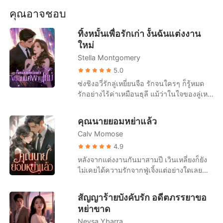
เรื่องสั้นคัดสรร
ชื่อสรณ์ สามีป้ายแดงสุดเสียง แต่เขากลับ
คุณอาจชอบ
ชะงักฝีเท้า หันหลังวิ่งผ่านเธอไปราวกับธาตุ
อากาศ เพื่ออุ้มไพลิน พี่สาวต่างแม่ของเธอหนี
ทิ้งหมั้นเพื่อรักเก่า งั้นฉันแต่งงาน
ออกไป ทิ้งให้เธอรอความตายอย่างไม่ไยดี
ใหม่
รอดตายมาได้อย่างหวุดหวิด แต่เมื่อตื่นขึ้นมา
Stella Montgomery
ในโรงพยาบาล เธอกลับถูกครอบครัวและ
สามีรุมประณามว่าเป็นคนวางเพลิง พ่อแท้ๆ
5.0
ตบหน้าเธออย่างแรง สรณ์ใช้รองเท้าหนัง
ซ่งชิงอวี่รักลู่เหยี่ยนจือ รักจนใครๆ ก็รู้หมด
เหยียบขยี้แผลไฟไหม้ที่หลังมือของเธอ บังคับ
รักอย่างไร้ค่าเหมือนธุลี แม้ว่าในใจของลู่เหยี่
ให้เธอคุกเข่าขอโทษไพลิน ทั้งที่ไพลินเพิ่ง
ยนจือมีแต่คนรักเก่าก็ตาม แม้ว่าเขาจะใช้
กระซิบเยาะเย้ยว่าตัวเองเป็นคนจุดไฟเพื่อแย่ง
เวลาส่วนใหญ่ในแต่ละปีไปกับคนรักเก่าที่ต่าง
คุณนายยอมหย่าแล้ว
ทุกอย่าง "ถ้าเธอยังไม่ยอมขอโทษ ฉันจะหย่า
ประเทศ แม้ว่าคนรักเก่าจะตั้งครรภ์ลูกของลู่
กับเธอทันที แล้วออกไปแต่ตัวซะ!" สรณ์ตวาด
Calv Momose
เหยี่ยนจือแล้ว ซ่งชิงอวี่ก็ยังคงขอแต่งงานกับ
ลั่น คิดว่าคำว่าหย่าจะทำให้ผู้หญิงที่เกาะ
ลู่เหยี่ยนจือ แต่ในวันไปจดทะเบียนเพราะคน
4.9
ครอบครัวกินอย่างเธอต้องคุกเข่าอ้อนวอน
รักเก่ากลับมา ลู่เหยี่ยนจือก็ไม่ปรากฏตัวที่ที่
หลังจากแต่งงานกันมาสามปี เวินเหลี่ยงก็ยัง
ความรักและการทุ่มเทแกล้งโง่มาตลอดสิบปี
ว่าการอำเภอ หลังจากรักลู่เหยี่ยนจือมาเจ็ดปี
ไม่เคยได้ความรักจากฟู่เจิ้งแต่อย่างใดเลย
พังทลายลงในพริบตา แต่พวกเขาไม่มีทางรู้
ซ่งชิงอวี่ก็หมดหวังสิ้นเชิง เธอได้บล็อกลู่เหยี่
เมื่อรักแรกของเขากลับมา สิ่งที่รอเธออยู่คือ
เลยว่า ณิชาคือประธานผู้ก่อตั้ง 'LAKSANA'
ยนจือแล้วหันหลังออกจากเมืองที่ลู่เหยี่ยนจืออ
หนังสือการหย่า "ถ้าฉันมีลูก คุณยังเลือกหย่า
อาณาจักรธุรกิจมูลค่าแสนล้าน เธอเซ็นใบ
สัญญาร้ายบังคับรัก อดีตภรรยาขอ
ยู่ ลู่เหยี่ยนจือไม่ได้ใส่ใจอะไร คิดว่าสักวัน
ไหม?" เธออยากจับโอกาสสุดท้ายนี้ไว้ แต่
หย่าอย่างเยือกเย็น นิ้วเรียวกดปล่อยไฟล์เสียง
หย่าขาด
หนึ่งยังไงซ่งชิงอวี่ก็จะกลับมา จนกระทั่งเขา
แล้วมีแต่คำตอบที่เย็นชาว่า "ใช่" เวินเหลี่ยง
สารภาพของไพลินลงโซเชียล...เกมการกวาด
เห็นซ่งชิงอวี่จดทะเบียนสมรสกับชายอื่นที่
Nevsa Ybarra
หลับตาและเลือกที่จะปล่อยมือ ...ต่อมาเธอ