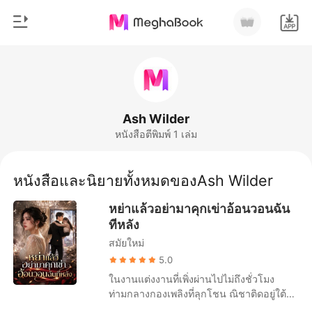
0
หน้าแรก
เติมเงิน
หมวดหมู่
Ash Wilder
หนังสือตีพิมพ์ 1 เล่ม
สมัยใหม่
ประวัติการอ่าน
ประวัติศาสตร์
หนังสือและนิยายทั้งหมดของAsh Wilder
ออกจากระบบ
โรแมนติก
หย่าแล้วอย่ามาคุกเข่าอ้อนวอนฉัน
นิยายวาย
ทีหลัง
ดาวน์โหลดแอป
สมัยใหม่
มหาเศรษฐี
5.0
รายการ
ในงานแต่งงานที่เพิ่งผ่านไปไม่ถึงชั่วโมง
ท่ามกลางกองเพลิงที่ลุกโชน ณิชาติดอยู่ใต้
คานไม้ที่กำลังจะถล่มลงมา เธอตะโกนเรียก