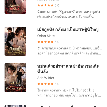
ล้างได้เริ่มต้นขึ้นแล้ว
หน้าที่ว่าการอำเภอ! คุณลู่ผู้ยิ่งใหญ่ถึงกับเสีย
นอนอยู่บนเตียงคนไข้ด้วยความสิ้นหวังและ
5.0
สติไปเลย! ต่อมา ใครๆ ก็มักเห็นคุณลู่ผู้ยิ่ง
ลงนามในข้อตกลงการหย่า "ฟู่เจิ้ง เราไม่ได้
ฉันแต่งงานกับ 'รัฐศาสตร์' ทายาทตระกูลดัง
ใหญ่ วิ่งตามหลังซ่งชิงอวี่อย่างไร้ศักดิ์ศรี “ชิ
เป็นหนี้กันอีกต่อไปแล้ว..." ชายที่มีความเด็ด
เพื่อผลประโยชน์ของครอบครัว ทนเป็น
งอวี่ ขอโทษนะ ผมผิดไปแล้ว ให้โอกาสผมอีก
ขาดและเย็นชามาโดยตลอดนอนอยู่ข้างเตียง
ภรรยาที่ไร้ตัวตนมาตลอดหนึ่งปี จนกระทั่งคืน
ครั้งเถอะ!” และสิ่งที่ตอบกลับเขาคือ เสียงที่
ขอร้องให้อีกฝ่ายกลับมาด้วยเสียงแผ่วเบา "เห
นั้น ฉันตื่นขึ้นมาในสภาพเสื้อผ้าหลุดลุ่ย
ไม่พอใจของผู้หญิงคนหนึ่ง “คุณจะหยุด
เมียถูกทิ้ง กลับมาเป็นเศรษฐินีใหญ่
ลียง ได้โปรดอย่าหย่าได้ไหม?"
ร่างกายบอบช้ำจากการถูกย่ำยีในห้อง
ก่อกวนได้ไหม ฉันมีครอบครัวแล้ว!”
Orion Slate
โรงแรมแปลกหน้า ฉันโทรหาสามีด้วยความ
หวาดกลัว แต่เขากลับด่าว่าฉันสร้างเรื่องน่า
5.0
สมเพชเพื่อเรียกร้องความสนใจแล้วตัดสายทิ้ง
วันครบรอบแต่งงานสามปี พรกมลจัดขนมชั้น
ต่อมาฉันถึงได้รู้ว่า 'พิชามญชุ์' น้องสาวแท้ๆ
รอสามีอย่างอดทน แต่กลิ่นเหล้าและน้ำหอมผู้
ของเขาเป็นคนวางยาและส่งฉันไปขึ้นเตียง
หญิงจากตัวอภิเดชทำให้เธอรู้สึกคลื่นไส้ทันที
ผู้ชายคนอื่น! แต่เมื่อฉันเอาใบหย่าไปปาใส่
สายของศศิกานต์ดังขึ้น เขาผลักเธอทิ้งแล้ว
หย่าแล้วอย่ามาคุกเข่าอ้อนวอนฉัน
หน้าเขา รัฐศาสตร์กลับเลือกที่จะปกป้องน้อง
วิ่งออกไปทันที เธอได้ยินเสียงเขาบอกให้โยน
ทีหลัง
สาว ปฏิเสธการหย่าเพื่อรักษาหน้าตาตระกูล
ของขวัญครบรอบทิ้ง และบอกว่าเขารักแค่
แม้แต่แม่แท้ๆ ของฉันก็ยังร้องไห้กอดขา
Ash Wilder
ศศิกานต์คนเดียว ข่าวการตั้งครรภ์ทำให้อภิ
ขอร้องให้ฉันทนอยู่ในขุมนรกนี้ต่อไปเพื่อแลก
เดชโกรธจัด เขายื่นสัญญาหย่าแล้วสั่งให้เธอ
5.0
กับเงินค่ารักษาน้องชาย หนำซ้ำคุณปู่ของ
ไปทำแท้ง เธอล้มลงเพราะถูกผลัก แต่เขากลับ
ในงานแต่งงานที่เพิ่งผ่านไปไม่ถึงชั่วโมง
เขายังออกคำสั่งเด็ดขาด บังคับให้เราย้าย
ไม่ยื่นมือช่วย กลับเดินจากไปอย่างเย็นชา ที่
ท่ามกลางกองเพลิงที่ลุกโชน ณิชาติดอยู่ใต้
กลับไปอยู่เรือนหอและต้อง 'ผลิตทายาท' ให้
บริษัท เพื่อนร่วมงานนินทาและศศิกานต์แกล้ง
คานไม้ที่กำลังจะถล่มลงมา เธอตะโกนเรียก
ได้ภายในหนึ่งปี ฉันถูกคนทั้งบ้านรุมเหยียบย่ำ
ให้เธออาเจียนต่อหน้าคนอื่น อภิเดชเชื่อคำ
ชื่อสรณ์ สามีป้ายแดงสุดเสียง แต่เขากลับ
ถูกมองเป็นแค่สินค้าและเครื่องจักรผลิตลูก