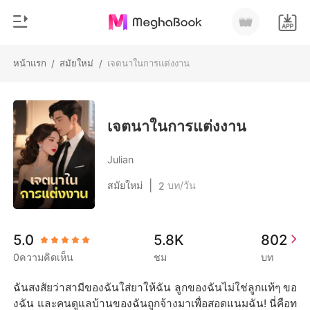
หน้าแรก
สมัยใหม่
เจตนาในการแต่งงาน
/
/
0
หน้าแรก
เติมเงิน
หมวดหมู่
เจตนาในการแต่งงาน
สมัยใหม่
ประวัติการอ่าน
Julian
ประวัติศาสตร์
|
สมัยใหม่
บท/วัน
2
ออกจากระบบ
โรแมนติก
นิยายวาย
ดาวน์โหลดแอป
5.0
5.8K
802
มหาเศรษฐี
0ความคิดเห็น
ชม
บท
รายการ
ฉันสงสัยว่าสามีของฉันใส่ยาให้ฉัน ลูกของฉันไม่ใช่ลูกแท้ๆ ขอ
งฉัน และคนดูแลบ้านของฉันถูกจ้างมาเพื่อสอดแนมฉัน! นี่คือท