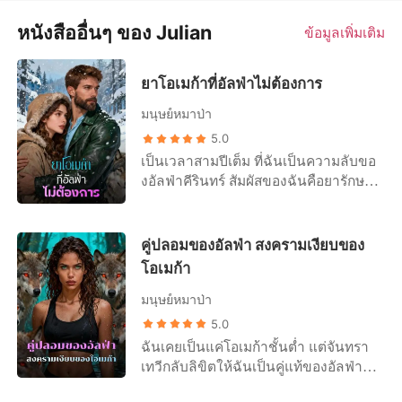
หนังสืออื่นๆ ของ Julian
ข้อมูลเพิ่มเติม
ยาโอเมก้าที่อัลฟ่าไม่ต้องการ
มนุษย์หมาป่า
5.0
เป็นเวลาสามปีเต็ม ที่ฉันเป็นความลับขอ
งอัลฟ่าคีรินทร์ สัมผัสของฉันคือยารักษา
เดียวสำหรับคำสาปพิษเงินที่กัดกิน
ร่างกายเขาให้ทุกข์ทรมาน เขาสัญญาว่า
ถ้าเขายังหาคู่แท้ไม่เจอในวันเกิดครบ
คู่ปลอมของอัลฟ่า สงครามเงียบของ
รอบยี่สิบห้าปีของฉัน เขาจะเลือกฉัน ใน
โอเมก้า
วันเกิดครบรอบยี่สิบห้าปีของฉัน เขากลับ
พาผู้หญิงคนอื่นกลับมาบ้าน เขาขอคืน
มนุษย์หมาป่า
กุญแจเพนท์เฮาส์ของเขา แล้วโยนบัตร
5.0
เครดิตไม่จำกัดวงเงินลงบนเตียง “นี่
ฉันเคยเป็นแค่โอเมก้าชั้นต่ำ แต่จันทรา
สำหรับค่าบริการของเธอ” เขาพูดอย่าง
เทวีกลับลิขิตให้ฉันเป็นคู่แท้ของอัลฟ่าคีริ
เย็นชา รักใหม่ของเขา ลิตา เป็นนัก
นทร์ ตลอดหนึ่งปีที่ผ่านมา ฉันหลงเชื่อ
วางแผนตัวยง เมื่อเธอใส่ร้ายว่าฉันลักพา