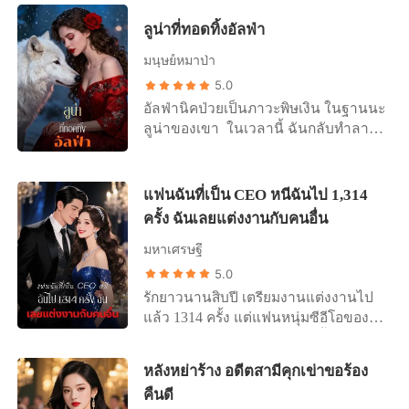
ว่าความรักของเราคือตำนาน และตลอด
ตัวเธอ คีรินทร์เกือบจะจับแม่ที่ป่วยของ
แปดเดือนหลังสุด ฉันอุ้มท้องสิ่งที่ฉันคิด
ลูน่าที่ทอดทิ้งอัลฟ่า
ฉันกดน้ำในบึงโคลนเพื่อบีบให้ฉัน
ว่าเป็นลูกชายและทายาทของเขา จน
สารภาพ เมื่อเธอใส่ร้ายฉันอีกครั้งว่าผลัก
มนุษย์หมาป่า
กระทั่งฉันพบคัมภีร์ม้วนนั้น หนึ่งปีก่อนที่
คุณย่าของเธอ เขาก็ตบหน้าฉันต่อหน้า
เขาจะเจอฉันด้วยซ้ำ เขาทำพิธีโลหิตเพื่อ
5.0
คนทั้งฝูงแล้วสั่งให้ฉันคุกเข่า ฉันไม่
ทำให้ตัวเองเป็นหมัน เขาทำทั้งหมดนั่น
อัลฟ่านิคป่วยเป็นภาวะพิษเงิน ในฐานนะ
เข้าใจว่าผู้ชายที่เคยปกป้องฉัน กลายมา
เพื่อผู้หญิงอีกคน เรื่องราวความรักที่ฉัน
ลูน่าของเขา ในเวลานี้ ฉันกลับทำลาย
เป็นคนที่ทรมานฉันได้เจ็บปวดที่สุดได้
เคยเทิดทูนเป็นแค่เรื่องโกหก เขากับ
แหวนแต่งงานของเรา และโยนเอกสาร
อย่างไร เขาตาบอดเพราะหมาป่าสาว
นักรบของเขายังตั้งวงพนันกันด้วยซ้ำว่า
“คำร้องยกเลิกสัญญาคู่ครอง” ใส่หน้าเขา
เจ้าเล่ห์คนนั้น ฟางเส้นสุดท้ายขาดลง
ใครกันแน่ที่เป็นพ่อของลูกนอกคอกใน
“ฉันขอปฏิเสธไม่ให้คุณเป็นคู่ครองของ
แฟนฉันที่เป็น CEO หนีฉันไป 1,314
เมื่อคำสาปของเขากำเริบ เขาพยายาม
ท้องฉัน พวกมันหัวเราะเยาะขณะที่ใช้
ฉันอีกต่อไป” หมาป่าของฉันส่งเสียง
จะใช้กำลังกับฉัน แต่กลับกล่าวหาว่าฉัน
ครั้ง ฉันเลยแต่งงานกับคนอื่น
ร่างกายของฉันในคืนที่เหน็บหนาว เขา
คำรามด้วยความพอใจ แต่ดวงตาของ
พยายามจะจับเขาตอนที่ลิตาเดินเข้ามา
โปะยาฉันแล้วปล่อยให้ศิรินยา คู่รักตัว
นิคกลับแดงก่ำ คุกเข่าต่อหน้าฉันด้วย
มหาเศรษฐี
พอดี วันนั้น ฉันตัดสายสัมพันธ์ของเรา
จริงของเขา เตะท้องที่นูนใหญ่ของฉัน
ความเจ็บปวด “ติลลี่ ผมขอโทษ โทษผม
5.0
และจากไปยังฝูงคู่แข่ง ที่ซึ่งเพื่อนสมัย
เพื่อความสนุกสนาน จากนั้นก็โยนร่างที่
ที่โง่เลยล้มป่วยแบบนี้ ผมจะพยายามไม่
รักยาวนานสิบปี เตรียมงานแต่งงานไป
เด็กของฉัน—คู่แท้โอกาสที่สองของฉัน
ไร้สติของฉันให้ลูกน้องเป็นรางวัล ความ
ให้ตัวเองดูน่าเกลียด จะไม่เพิ่มภาระให้
แล้ว 1314 ครั้ง แต่แฟนหนุ่มซีอีโอของ
—เพิ่งฟื้นจากอาการโคม่าที่ยาวนานถึง
รักแห่งโชคชะตาของฉัน อนาคตที่เคย
กับคุณ” “ผมยินดีถวายทุกอย่างให้กับคุณ
ฉันกลับไม่เคยปรากฏตัวเลย ตั้งแต่ที่เขา
หกปี
ถูกสัญญาไว้ ไม่ได้เป็นอะไรเลยนอกจาก
ขอเพียงคุณอย่าทิ้งผมไป” เขากอดขา
กลับประเทศเงียบๆ โดยไม่บอกกล่าว ตัว
เกมวิปริตปั่นหัวที่พวกมันเล่นเพื่อความ
ของฉันอ้อนวอน เหมือนว่าไปจากฉัน
หลังหย่าร้าง อดีตสามีคุกเข่าขอร้อง
เจ้าสาวตัวน้อยของเขาก็ทำให้วัน
สำรานของตัวเอง ขณะที่ฉันนอนอยู่ตรง
แล้วเขาจะไม่สามารถมีชีวิตอยู่ต่อไปได้
คืนดี
แต่งงานของฉันกลายเป็นปัญหาที่จะ
นั้น ถูกย่ำยีจนแหลกสลาย หัวใจของฉัน