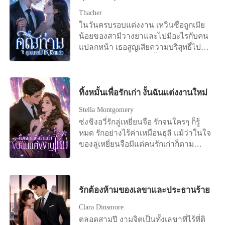
งานแต่งของฉันก็ยังจัดต่อไป แต่เจ้าบ่าว
เธอเพียงเพื่อตอบแทนบุญคุณ และเพื่อที่
กลับเป็นคนอื่น
Thacher
เขาจะให้ความสำคัญกับตัวเองบ้าง แต่
ในวันครบรอบแต่งงาน เหวินซือถูกเมีย
ความพยายามทั้งหมดของเธอกลับไร้
น้อยของสามีวางยาและไปมีอะไรกับคน
ประโยชน์เมื่อคนในใจของหลินอวี่กลับ
แปลกหน้า เธอสูญเสียความบริสุทธิ์ไป
มาประเทศ เมื่อหลินอวี่โยนข้อตกลงการ
แต่เมียน้อยคนนั้นกลับตั้งท้องลูกของสามี
หย่ามาใส่เธออย่างไร้ความปราณี เธอก็
ภายใต้ความกดดันต่างๆ เหวินซื่อสูญ
รีบเซ็นชื่อทันที ทุกคนหัวเราะเยาะเธอที่
รู้สึกสิ้นหวังและตัดสินใจหย่า แต่สามี
เป็นผู้หญิงที่ถูกครอบครัวใหญ่ทอดทิ้ง แต่
ของเธอกลับไม่แยแสโดยคิดว่าเธอกำลัง
ทิ้งหมั้นเพื่อรักเก่า งั้นฉันแต่งงานใหม่
ใครจะไปรู้ว่า เธอคือ Moon นักแข่งรถที่
เล่นลูกไม้อยู่ หลังจากการหย่ากัน เหวินซื
ไม่มีใครเทียบได้บนสนามแข่งรถ เป็นนัก
Stella Montgomery
อกลายเป็นจิตรกรที่มีชื่อเสียงและมีผู้ชาย
ออกแบบแฟชั่นที่มีชื่อเสียงระดับ
ซ่งชิงอวี่รักลู่เหยี่ยนจือ รักจนใครๆ ก็รู้
นับไม่ถ้วนที่ตามจีบเธอ อดีตสามีไม่ยอม
นานาชาติ เป็นอัจฉริยะของแฮ็กเกอร์
หมด รักอย่างไร้ค่าเหมือนธุลี แม้ว่าในใจ
และขอคืนดีไปถึงที่ จากนั้นก็ว่า เธออยู่
และเธอยังเป็นหมอมหัศจรรย์ระดับโลก...
ของลู่เหยี่ยนจือมีแต่คนรักเก่าก็ตาม
ในอ้อมแขนของคนใหญคนโตคนหนึ่ง
อดีตสามีของเธอเสียใจมากจนคุกเข่าลง
แม้ว่าเขาจะใช้เวลาส่วนใหญ่ในแต่ละปี
และชายคนนั้นก็พูดอย่างสงบว่า "ดูให้ดี
กับพื้นขอร้องให้เธอกลับมา ผู้เผด็จการ
ไปกับคนรักเก่าที่ต่างประเทศ แม้ว่าคน
นี่คือพี่สะใภ้ของนาย"
คนหนึ่งอุ้มเธอไว้ในอ้อมแขนของเขา
รักเก่าจะตั้งครรภ์ลูกของลู่เหยี่ยนจือแล้ว
แล้วพูดว่า "ออกไป! นี่คือภรรยาของ
ซ่งชิงอวี่ก็ยังคงขอแต่งงานกับลู่เหยี่
รักต้องห้ามของเลขาและประธานร้าย
ฉัน!" เหยาซีเยว่ "?"
ยนจือ แต่ในวันไปจดทะเบียนเพราะคน
Clara Dinsmore
รักเก่ากลับมา ลู่เหยี่ยนจือก็ไม่ปรากฏตัว
ตลอดสามปี งามจิตเป็นทั้งเลขาที่ไร้ที่ติ
ที่ที่ว่าการอำเภอ หลังจากรักลู่เหยี่ยนจื