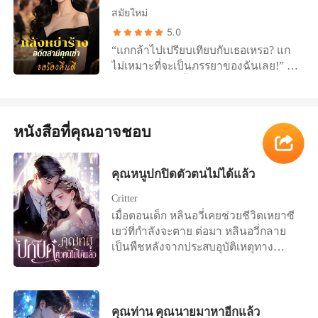
อัลฟ่าที่เคยได้รับความเคารพและเกรง
ระเบิดได้ทุกเมื่อ เธอมักจะหาทางทำเรื่อง
ไม่ได้แค่แตกสลาย แต่มันกลายเป็นน้ำ
สมัยใหม่
ขามจากทุกคน ตอนนี้นอนฟุบอยู่ที่พื้น
ยุ่งยากในช่วงคืนก่อนงานแต่งทุกครั้ง
แข็งไปแล้ว ดังนั้นฉันจึงกลืนสมุนไพร
ต่ำต้อยเหมือนกับสุนัขตัวหนึ่ง แต่ฉัน
5.0
และเขาก็ไม่เคยพลาดที่จะทิ้งฉันไป จน
ต้องห้ามเพื่อจบชีวิตที่อยู่ในกายฉัน นี่
กลับไม่สนใจความเจ็บปวดของเขา ลาก
“แกกล้าไปเปรียบเทียบกับเธอเหรอ? แก
กระทั่งครั้งล่าสุด ท้องหวานเจ็บนิ้วมือจน
ไม่ใช่การกระทำที่เกิดจากความสิ้นหวัง
เขาไปที่ตรงหน้ารูปปั้นเทพธิดาจันทรา
ไม่เหมาะที่จะเป็นภรรยาของฉันเลย!”
เลือดหยดสองหยด เขากังวลมากจนต้อง
แต่มันคือปฐมบทแห่งสงครามของฉัน
“ถ้านายไม่ยอมยกเลิกสัญญา ฉันจะขอ
สวีเหยียนทุ่มเททั้งกายใจในการเป็นแม่
ขับรถเร็วไปหาหมออย่างรีบร้อน ราวกับ
ให้เทพธิดาจันทราถอนคำขอพรของ
บ้านมาสามปี เธอคิดว่าเธอจะได้ครองรัก
อยากให้หมอตรวจทุกส่วนของร่างกาย
นาย！ ”
กับเขา แต่สิ่งที่เธอได้กลับมาคือความเจ็บ
ตั้งแต่หัวจรดเท้า ขณะที่ฉันต้องเผชิญกับ
หนังสือที่คุณอาจชอบ
ปวดไม่รู้จบ ผู้ชายแบบนี้ ไม่ต้องมีไว้ก็ได้
สายตาหัวเราะเยาะจากแขกในห้องเต็ม
หลังหย่า ทุกคนหัวเราะเยาะเธอ แต่เธอ
ไปด้วยความอับอาย เขาก็ให้คำตอบ
กลายเป็นนักออกแบบชื่อดัง และเป็นผู้มี
เพียงแค่เบาๆ และไม่สนใจ “ต้องเป็นวัน
คุณหนูปกปิดตัวตนไม่ได้แล้ว
อิทธิพลในวงการธุรกิจ เธอไม่สนใจ
นี้เหรอ? มันก็ยกเลิกไปตั้งหลายครั้งแล้ว
ทรัพย์สินมหาศาลที่ไม่ได้รับสืบทอด และ
เอาไปจัดวันเสาร์หน้าแทนก็ได้ ” “หวาน
Critter
มุ่งมั่นสร้างอาณาจักรธุรกิจของตัวเอง พี่
หวานเป็นลมจากการเห็นเลือด ฉันต้อง
เมื่อตอนเด็ก หลินอวี่เคยช่วยชีวิตเหยาซี
ชายรักใคร่ หนุ่มหล่อวิ่งตาม และความ
อยู่ข้างๆ เธอหน่อยนะ คุณต้องเข้าใจ
เยว่ที่กำลังจะตาย ต่อมา หลินอวี่กลาย
รักใหม่ก็เข้ามาเรื่อยๆ เธอยืดอกอย่าง
หน่อย” เขาพูดถึงความผูกพันที่เรามีมา
เป็นพืชหลังจากประสบอุบัติเหตุทาง
มั่นใจและบอกเขาว่า “ฉันบอกแล้วว่า
ตั้งแต่เด็ก จึงยอมให้เธอทำทุกอย่าง
รถยนต์ เธอแต่งงานเข้าตระกูลหลินโดย
ฉันไม่เคยเสียใจ ” ตู้หางจือ “แต่ฉัน
ตามใจ ส่วนฉันกลับถูกมองข้ามไป จริงๆ
ไม่ลังเลใจและใช้ทักษะทางการแพทย์
เสียใจแล้ว ที่รักอดีตเมีย ขอออกเดท ขอ
แล้วงานแต่งนี้สามารถมีคนอื่นได้เช่น
ของเธอเพื่อรักษาหลินอวี่ สองปีของการ
คืนดี ขอให้ได้มีสถานะ”
กัน ในวันที่เขาทิ้งฉันไปเป็นครั้งที่ 1314
แต่งงานและการดูแลอย่างสุดหัวใจของ
คุณท่าน คุณนายมาหาอีกแล้ว