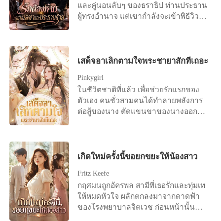
และคู่นอนลับๆ ของธราธิป ท่านประธาน
อมาเจ็ดปี ซ่งชิงอวี่ก็หมดหวังสิ้นเชิง เธอ
ผู้ทรงอำนาจ แต่เขากำลังจะเข้าพิธีวิวาห์
ได้บล็อกลู่เหยี่ยนจือแล้วหันหลังออกจาก
กับไฮโซสาวที่คู่ควร เมื่อเธอตัดสินใจขอ
เมืองที่ลู่เหยี่ยนจืออยู่ ลู่เหยี่ยนจือไม่ได้
ลาออกและไปดูตัวเพื่อเริ่มต้นชีวิตใหม่
ใส่ใจอะไร คิดว่าสักวันหนึ่งยังไงซ่งชิงอวี่
เขากลับฉีกจดหมายทิ้งและใช้อำนาจ
ก็จะกลับมา จนกระทั่งเขาเห็นซ่งชิงอวี่
ข่มขู่ไม่ให้เธอหนีไปไหนได้ เขาบีบบังคับ
เสด็จอาเลิกตามใจพระชายาสักทีเถอะ
จดทะเบียนสมรสกับชายอื่นที่หน้าที่
ให้เธอใช้มือของตัวเองไปซื้อแหวนหมั้น
ว่าการอำเภอ! คุณลู่ผู้ยิ่งใหญ่ถึงกับเสียสติ
Pinkygirl
วงโตมาให้ว่าที่เจ้าสาวของเขา และเมื่อ
ไปเลย! ต่อมา ใครๆ ก็มักเห็นคุณลู่ผู้ยิ่ง
ในชีวิตชาติที่แล้ว เพื่อช่วยรักแรกของ
เธอพยายามดิ้นรนโดยอ้างว่ามีคู่หมั้น
ใหญ่ วิ่งตามหลังซ่งชิงอวี่อย่างไร้ศักดิ์ศรี
ตัวเอง คนชั่วสามคนได้ทำลายพลังการ
แล้ว ธราธิปก็โกรธจนขาดสติ เขาล็อก
“ชิงอวี่ ขอโทษนะ ผมผิดไปแล้ว ให้
ต่อสู้ของนาง ตัดแขนขาของนางออก
ประตูห้องทำงานและย่ำยีเธออย่างป่า
โอกาสผมอีกครั้งเถอะ!” และสิ่งที่ตอบ
ตัดเส้นเลือดของนางและปล่อยเลือดของ
เถื่อนเพื่อสั่งสอนให้รู้สถานะ แต่ในวินาที
กลับเขาคือ เสียงที่ไม่พอใจของผู้หญิงคน
นางไหลออกมาทั้งอย่างนั้น และทรมาน
ที่เธอถูกกระทำจนไร้ศักดิ์ศรี ประตูห้อง
หนึ่ง “คุณจะหยุดก่อกวนได้ไหม ฉันมี
นางจนตาย เมื่อเกิดใหม่ครั้งนี้ นาง
กลับถูกเปิดออกด้วยกุญแจสำรอง เพื่อน
ครอบครัวแล้ว!”
วางแผนอย่างรอบคอบ โดยสาบานว่าจะ
เกิดใหม่ครั้งนี้ขอยกขยะให้น้องสาว
ร่วมงานที่เกลียดชังเธอจงใจพา 'โชติกา'
ให้พวกเขาได้สัมผัสกับความทุกข์ทรมาน
ว่าที่เจ้าสาวของเขาเข้ามาเห็นสภาพ
Fritz Keefe
ที่นางเคยประสบมา! รักแรกที่ไร้เดียงสา
เสื้อผ้าหลุดลุ่ยและรอยแดงทั่วลำคอของ
กฤศมนถูกอัครพล สามีที่เธอรักและทุ่มเท
อะไรกัน ที่จริงก็เป็นเพียงผู้หญิงที่ตีสอง
เธอพอดี! "ท่านประธานครับ ถึงแม้งาม
ให้หมดหัวใจ ผลักตกลงมาจากดาดฟ้า
หน้าเก่ง อยากจะไต่ขึ้นไปสูงเหรอ งั้นก็จะ
จิตจะทำสัญญาเสียหายหลายล้าน แต่
ของโรงพยาบาลจิตเวช ก่อนหน้านั้น
ให้เจ้าปีนขึ้นไป ยิ่งปีนขึ้นสูงมากเท่าไร
ท่านก็ไม่ควรลงโทษเธอรุนแรงแบบนี้นะ
เขาปั่นหัวเธออย่างเลือดเย็น กักขังและ
ตอนตกลงมาก็จะยิ่งเจ็บมากเท่านั้น! พวก