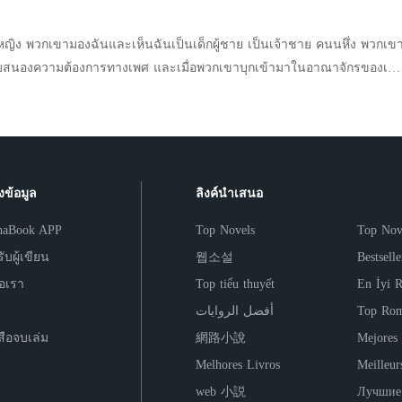
มีฉันอยู่ เธอไม่มีวันตาย”
ย คนนหึ่ง พวกเขา
รทางเพศ และเมื่อพวกเขาบุกเข้ามาในอาณาจักรของเรา
พื่อปกป้องเธอ ฉันหมดหนทาง จึงต้องเข้าไปขอร้องให้พวกเขาพาฉันไปด้วย
คิดว่าคุกของเราจะเป็นสถานที่ที่มีการ
่เกี่ยวข้องกับเรื่องนี้ เป็นคนที่พวกเขา
ที่ไร้ความปรานี บุคคลที่มีอำนาจที่สุด
ใจใน ""เจ้าชายน้อยผู้น่ารัก"" เราจะเอาชีวิตรอดในอาณาจักร
งข้อมูล
ลิงค์นำเสนอ
้ากับผู้คนที่ไม่เป็นมิตรกับเรายังไง และคนที่มีความลับอย่างฉันจะ
haBook APP
Top Novels
Top Nov
 . หมายเหตุของผู้เขียน นี่คือนิยายรักแนวดาร์ก
รมณ์และเข้มข้นได้เลย หากคุณ
ับผู้เขียน
웹소설
Bestsell
ที่กำลังมองหาอะไรที่แตกต่าง พร้อมที่จะอ่านแบบไม่รู้เนื้อรู้ตัวโดยไม่รู้ว่า
่อเรา
Top tiểu thuyết
En İyi 
เติมอยู่ดีล่ะก็ รีบอ่านเลย! . จากผู้เขียนหนังสือขายดีระดับ
أفضل الروايات
Top Rom
ฟ่า""" พวกเขามองฉันและเห็นฉันเป็นเด็กผู้ชาย เป็น
สือจบเล่ม
網路小說
Mejores
Melhores Livros
Meilleur
เพื่อซื้อพี่สาวของฉัน เพื่อปกป้องเธอ ฉันหมดหนทาง จึงต้องเข้าไปขอร้อง
web 小説
Лучшие