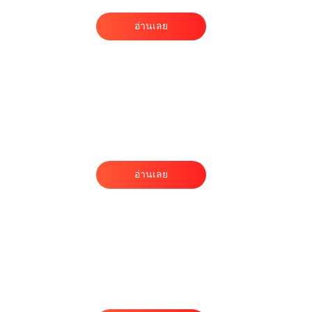
อ่านเลย
่
น
อ่านเลย