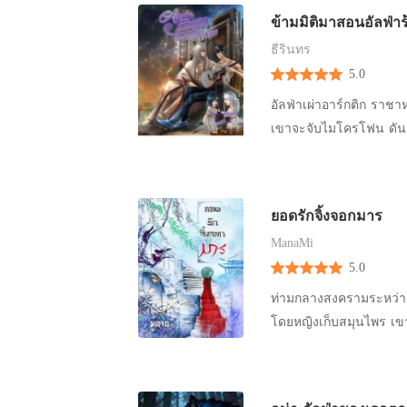
ฉันกลับยืนอยู่ต่อหน้าส
แต่จังหวะนั้น สายตาของ
ข้ามมิติมาสอนอัลฟ่า
นกับอัลฟ่าคู่แข่ง ชายผู
ไปอุ้มมันขึ้น ท่าทางเขา
ธีรินทร
สามสี่ครั้ง “ผู้ชายหน้าโ
5.0
กินแน่ๆ” “เลี้ยงไว้ดูจ
คนหนึ่งเอ่ยแย้งให้ผู้เป็น
อัลฟ่าเผ่าอาร์กติก ราชา
จะเลี้ยงกระต่ายไว้ดื่มเลื
เขาจะจับไมโครโฟน ดันจะมาจ
ตามมาด้วยอีกประโยค “สอ
รอบหมื่นปีที่อัลฟ่าเผ่า
เป็น มันอยู่ในสายเลือด 
อาร์กติก (Hunter Arcti
กลับมีสีหน้างุนงงอย่างเ
ชาวเมืองถึงเริ่มหวาดหวั
ยอดรักจิ้งจอกมาร
หรือเราจะหูฝาดไป” คนงานส
ยังไม่ยอมสืบพันธุ์กับโอเมก้าให้เร็
กับตัวเองตามมาศิตาไปอีกคน ------------------ “แต่ศิตาไม่ยอมให้พี่ริทตายเด็ดขาด เพร
ManaMi
ที่ตกหลุมรักเสียงเพลงข
เอ่ยจบก็โน้มใบหน้าลงไปจ
5.0
สอนดนตรีให้เขาที่เมืองไลแคนโทรป ทว่าปัญหาใหญ่ของชาวเมือ
ครั้งแรกมันต้องโรแมนติก
หลงเสียงดนตรีของปริ๊นอยู่
ท่ามกลางสงครามระหว่างแค
นั้นเธอก็ไม่ได้รังเกียจแ
หมายปองตำแหน่งราชาแห่
โดยหญิงเก็บสมุนไพร เขาสูญเสียคว
พิทักษ์ เลือดของเธอแวมไพ
นก็คือ เขาไม่สามารถให้
เพราะรักเกินไป จึงเผลอทำร้ายอย่างแสนสาหัส เป็นเพ
ของเธอเสีย ไม่แน่ว่า หา
*****คำเตือน***** นิยายเรื่องนี้มีฉาก NC แนวโอเมก้าเวิร์สแฟนตาซี มีฉากอัลฟ่าติดสัด (Knotted)
และไม่ตระหนักสักนิดเล
ออก แล้วแสร้งโอบกอดเชโ
การปล่อยโฮโมนที่มีผลทา
ใช่มนุษย์ แต่เป็น...ปีศาจ