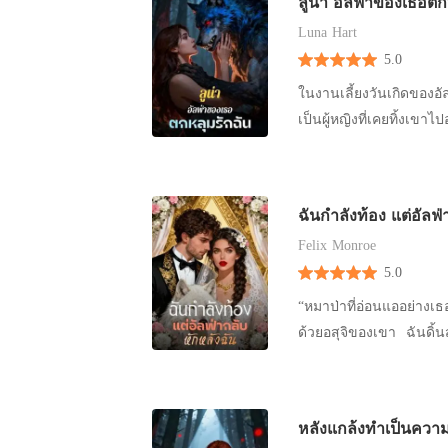
แต่เหมือนเชโรมกลับส่ายห
ลูน่า อัลฟ่าของเธอตก
ปีขอให้ใช้วิจารณญาณในการอ่านด้วยค่ะ นิยายเรื่องนี้
แรงจนเลือดไหล แม้จะเจ็บ
พล็อต Omegaverse ซึ่งเล่ากัน
Luna Hart
เลือดของผู้พิทักษ์ นั่นท
ท้องได้ มิใช่ตัวละครที่เ
5.0
พลันพลุ่งพล่านราวกับเปล
สนุกที่สุดคืออย่าคิดถึงค
ในงานเลี้ยงวันเกิดของอั
จ้องมองความผิดปกติของเช
ป ติดตามเบื้องหลังการเขียนและข่าวความคืบหน้าของนิยายเรื่องนี้และเรื่องอื่น ๆ ของนักเขียนธีริ
เป็นผู้หญิงที่เคยทิ้งเข
น้ำตาลอ่อนแปรเปลี่ยนมาเ
นทรได้จาก Facebook - ธีรินทร นักเขียน IG: ReadWritebyTeerinthorn ลงครั้งแรก : October 16, 2021
ทรมานเธออย่างบ้าคลั่ง 
พลังที่ไม่เคยสัมผัสได้มา
สงวนลิขสิทธิ์ : เจ้าของ
เห็นเขา กำลังกอดทำเครื่
2537
ฉันอีกใช่ไหม？ ถ้าถูกลู
ฉันกำลังท้อง แต่อัลฟ่
วีจิเนียหัวเราะเบา ๆ แล้
Felix Monroe
เธอพูดกับฉันอย่างไร้เสี
5.0
เหมือนกับฉัน วินาทีนั
ก็กระจายไปทั่วร่างกาย “
“หมาป่าที่อ่อนแออย่างเธ
ด้วยอสุจิของเขา ฉันดิ้น
ข้าง น้ำตาไหลคลอเบ้า 
เสียงที่คุ้นเคยหนักแน่นก็
ใบหน้าของเขาเต็มไปด้วยค
หลังแกล้งทำเป็นความจำ
นั้นก็ปล่อยฉันทันที ใน