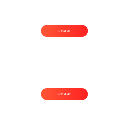
ม
อ่านเลย
ม
อ่านเลย