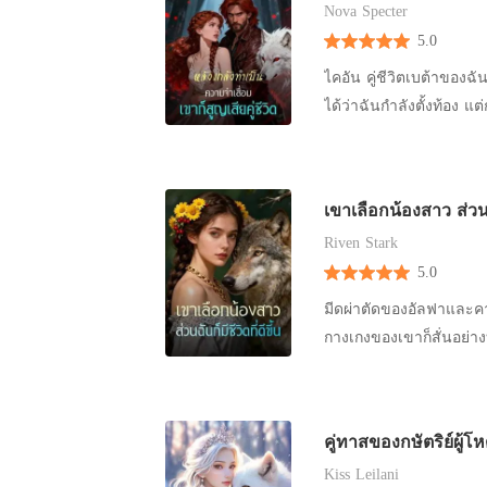
Nova Specter
ซัดโซเซไปหลบข้างหลังเ
5.0
เดอร์จ้องมองพ่อเลี้ยงข
นั้นก็ออกไปจากบ้านทันท
ไคอัน คู่ชีวิตเบต้าของ
ต้องกลัว เขาจะไม่ทำร้าย
ได้ว่าฉันกำลังตั้งท้อง แ
ได้เป็นลูน่าคู่ชีวิตขอ
คู่ชีวิตที่แท้จริงของเ
วันครบรอบการแต่งงานสิบ
ยกเลิกความสัมพันธ์คู่ชี
ตัวแรกของเราตายด้วย แต
ตาแดงก่ำ “เธอเอาลูกขอ
เขาเลือกน้องสาว ส่วนฉั
ไม่รู้ว่า ฉันได้ป่วยด้ว
เย็นชาว่า “แน่นอนว่าไม
Riven Stark
5.0
มีดผ่าตัดของอัลฟาและคา
กางเกงของเขาก็สั่นอย่าง
เจอกับคุณอีกสักครั้ง” น
บนเตียงผ่าตัด และท้องก็
ของLunaก็ฝากนายด้วยนะ
คู่ทาสของกษัตริย์ผู้โ
เหมือนถูกบีบด้วยมือที่ม
Kiss Leilani
ต่อมา มีดผ่าตัดเย็นเฉีย