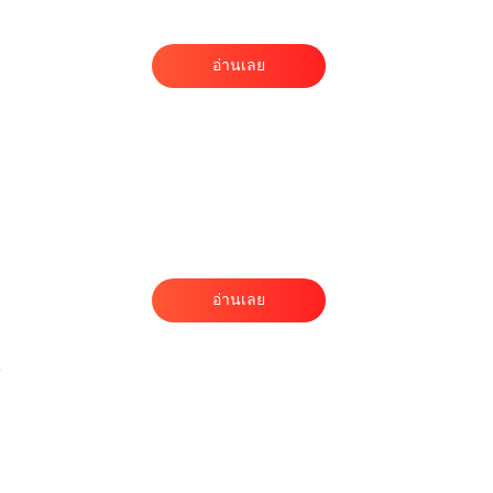
อ่านเลย
”
อ่านเลย