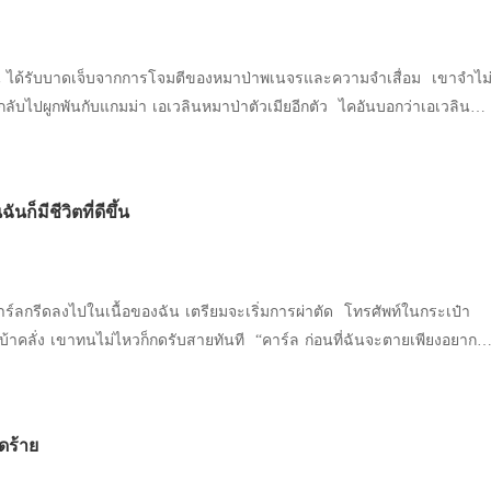
ขาอย่างตัวสั่น “นายทำแบบนี้กับลูกสาวของตัวเองได้ยังไง！ ” อเล็กซาน
องฉันด้วยความโกรธ พ่อเลี้ยงไม่ตอบ แค่จ้องฉันด้วยความโกรธแวบหนึ่ง จาก
ี ฉันกอดอเล็กซานเดอร์ไว้แน่น เขาตบหลังฉันเบา ๆ ปลอบใจฉันว่า “ไม่
ฉัน ได้รับบาดเจ็บจากการโจมตีของหมาป่าพเนจรและความจำเสื่อม เขาจำไม
เธออีก” ในเวลานั้น ฉันรู้สึกถึงความอบอุ่นที่ไม่เคยสัมผัสมาก่อน ต่อมา ฉั
ต่กลับไปผูกพันกับแกมม่า เอเวลินหมาป่าตัวเมียอีกตัว ไคอันบอกว่าเอเวลินคือ
งเขาตามปรารถนา และคิดว่าจะมีความสุขตลอดไป แต่ทั้งหมดนี้ ก็เปลี่ยนไปใน
ขา ฉันในฐานะโอเมก้าไม่คู่ควรกับเขาด้วยซ้ำ ฉันให้เขาได้สมตามปรารถนา
ปี รักแรกของเขากลับมาที่เผ่า เขาทิ้งฉันไปหาเธอ และยังฆ่าลูกหมาป่า
วิตของเรา ต่อมา ในพิธีแต่งงานของฉันกับราชาอัลฟา คู่ชีวิตคนที่สอง ไคอัน
่เขากลับไม่สนใจ บอกว่าสักวันหนึ่งเราจะมีลูกหมาป่าตัวที่สอง แต่เขา
งฉันไปแต่งงานกับคนอื่นเหรอ？ ” ฉันลูบท้องแบนราบของตัวเอง ตอบกลับ
นก็มีชีวิตที่ดีขึ้น
ยภาวะพิษจากเงินแล้ว ยังเหลืออีกหกสิบหกวัน ฉันก็จะตาย
่ใช่ ลูกของนายจากไปแล้ว”
ร์ลกรีดลงไปในเนื้อของฉัน เตรียมจะเริ่มการผ่าตัด โทรศัพท์ในกระเป๋า
บ้าคลั่ง เขาทนไม่ไหวก็กดรับสายทันที “คาร์ล ก่อนที่ฉันจะตายเพียงอยาก
้องสาวบุญธรรมของเขาฆ่าตัวตายแล้ว เมื่อได้ยินข่าวนี้ ฉันที่กำลังนอนอยู่
ถูกเปิดออกแล้ว คาร์ลกลับทิ้งมีดผ่าตัด พูดกับอัลฟาอาเธอร์ว่า “การผ่าตัด
” พูดจบ เขาหันหลังเดินออกไปทันที มองแผ่นหลังของคาร์ล หัวใจของฉัน
หดร้าย
องไม่เห็น เจ็บจนทนไม่ไหว ฉันไม่อาจกลั้นไว้ได้ น้ำตาร่วงไหลออกมา วินาที
บกรีดลงไปในบนผิวหนังของฉันอีกครั้ง อัลฟาอาเธอร์พูดขึ้นด้วยน้ำเสียงเย็น