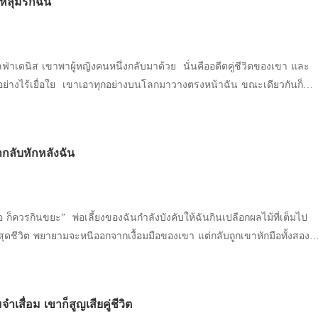
น้าปฏิเสธกับแผนนี้ กระทั่งมาศิตาชิงลงมือก่อน เธอกัดริมฝีปากตัวเองสุด
หลุมรักฉัน
เป็นการแต่งขึ้นโดยได้แรงบันดาลใจจาก
แต่ก็ยอมทน จากนั้นก็โน้มใบหน้าลงไปจูบเชโรมอีกครั้ง ทันทีที่ได้สัมผัส
ว่ามีต้นกำเนิดมาจากการแบ่งชนชั้นของ Werewolf ตัวละคร Omega ที่
ำให้เลือดในกายของแวมไพร์หนุ่ม ผู้ที่ไม่เคยลิ้มรสชาติของเลือดใดๆ มาก่อน
ป็นมนุษย์โลกแต่เป็นโลกจิตนาการ เพราะฉะนั้นวิธีที่จะอ่านนิยายเรื่องนี้ให้
วไฟ “เจ้าทำอะไร” แดนเองก็ได้กลิ่นเลือดของมาศิตาเช่นเดียวกัน รวมทั้ง
วามเป็นจริง ไม่ว่าจะเรื่องผู้ชายท้องได้หรือการแบ่งชนชั้นของเผ่าไลแคนโทร
ลฟ่าเดนิส เขาพาผู้หญิงคนหนึ่งกลับมาด้วย นั่นคืออดีตคู่ชีวิตของเขา และ
โรมอย่างไม่กะพริบตา เลือดเพียงหนึ่งหยด กลับทำให้นัยน์ตาที่เคยเป็นสี
าไปอย่างไร้เยื่อใย เขาเอาทุกอย่างบนโลกมาวางตรงหน้าฉัน ขณะเดียวกันก็
ป็นสีแดงเพลิงในทันที ร่างกายที่เคยเจ็บปวดกลับค่อยๆ หาย และรู้สึกถึง
แม้กระทั่งเอาเธอไปทิ้งในคุกน้ำ แต่จนถึงวันครบรอบสัญญาวันนั้น ฉันกลับ
ก่อนวิ่งพล่านไปทั่วร่าง “แววตาแบบนั้น เจ้าเป็นใครกัน หรือว่า…”
ลิขสิทธิ์ถูกต้องตามกฎหมายสงวนลิขสิทธิ์ตามพระราชบัญญัติลิขสิทธิ์ พ.ศ.
องหมายอยู่ในห้องกับวีจิเนีย “เธอคงไม่คิดว่ายังจะตกมาอยู่ในเงื้อมมือของ
น่าของนายพบเข้าจะทำยังไง？ ” “ตอนนี้ฉันทำแบบนี้ เพียงเพื่อลงโทษเธอ”
ากลับหักหลังฉัน
วหันมองฉันที่ยืนอยู่หน้าประตู “ดูอัลฟ่าของเธอร่วมเตียงกับฉันรู้สึกยังไง？ 
ยง ยิ่งไปกว่านั้นยังชูนิ้วขึ้นอย่างภาคภูมิใจ บนนิ้วของเธอสวมแหวนแต่งงาน
้น หมาป่าของฉันร้องครวญครางอีกครั้งด้วยความเจ็บปวด และความเจ็บปวด
วีจิเนีย เธอกำลังพูดกับใครเหรอ？ ”
อ ก็ควรกินขยะ” พ่อเลี้ยงของฉันกำลังบังคับให้ฉันกินเปลือกผลไม้ที่เต็มไป
สุดชีวิต พยายามจะหนีออกจากเงื้อมมือของเขา แต่กลับถูกเขาหักมือทั้งสอง
ในใจของฉันเต็มไปด้วยความกลัวและสิ้นหวัง “หยุดนะ！ ” และในเวลานี้
ดังขึ้น ชายคนหนึ่งไม่รู้ว่าปรากฏตัวอยู่ที่หน้าประตูห้องตั้งแต่เมื่อไหร่ บน
วามโกรธ เป็นอัลฟ่าที่แข็งแกร่งอีกท่าน！ พ่อเลี้ยงชะงักไปครู่หนึ่ง จาก
เสื่อม เขาก็สูญเสียคู่ชีวิต
แววตาปรากฏความตื่นตระหนกขึ้นเล็กน้อย ฉันใช้โอกาสนี้ดิ้นจนหลุด เดินโซ