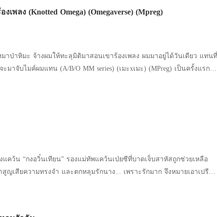
องฝูงและเลือกทางที่แตกต่างออกไป ฉันปฏิเสธเขาและประกาศการแต่งงา
เชโรมกลับมองไปเห็นกระต่ายสีขาวที่เขาเลี้ยงไว้หลุดออกมาจากกรง จึงเดิ
ร้องเพลง (Knotted Omega) (Omegaverse) (Mpreg)
้มองฉันเป็นราชินี ไม่ใช่ของรางวัลปลอบใจ
ดูอ่อนโยนเสียจนมาศิตาที่ผ่านมาเห็น คิดว่าตัวเองตาฝาด จนต้องขยี้ตาแรงๆ
หดกับกระต่ายสีขาว ดูยังไงก็ไม่เห็นจะเข้ากันสักนิด สงสัยจะเลี้ยงกระต่ายไว้
้ะ นายริทชอบกระต่ายสีขาว ตรงนู่นเป็นกรงกระต่าย มีหลายสิบตัว” คนงานสาว
เจ้านาย “ชีวิตดูมุ้งมิ้งกิงก่องแก้วขัดแย้งกับหน้าตาสุดๆ แวมไพร์ตนอื่นๆ มีแต่
หมาป่าหิมะ จ้างผมให้ทะลุมิติมาสอนเขาร้องเพลง ผมมาอยู่ได้วันเดียว แทนที
อด นี่อะไร เลี้ยงไว้ดูเล่น โอ๊ย! พ่อมังสวิรัติ” มาศิตาบ่นคนเดียวอีกตามเคย
ับไมค์ผมแทน (A/B/O MM series) (เมะxเมะ) (MPreg) เป็นครั้งแรกใน
นแวมไพร์ให้ดื่มเลือด มันจะเหมือนสอนจระเข้ว่ายน้ำปะวะเนี่ย ของมัน
อาร์กติกได้ขึ้นปกครองเมืองไลแคนโทรปนานกว่า 5 สมัยจนกระทั่งฮันเตอร์
จะให้เรามาสอนเขาทำไม หืม” คนข้างๆ ที่เผลอได้ยินทั้งสองประโยคนี้เข้า
c) ทายาทคนเดียวของโรเบิร์ต อาร์กติกกำลังจะได้สืบทอดตำแหน่งของบิดา
ห็นได้ชัด พอจะถามมาศิตาก็เดินตัวปลิวไปเสียแล้ว “ใครเป็นแวมไพร์หว่า
่น ไม่ใช่เพราะฮันเตอร์ไม่แข็งแกร่งพอ แต่เพราะเขายังไม่มีทายาทและถ้าเข
าวที่เพิ่งจะเอ่ยแก้ต่างเรื่องกระต่ายให้เชโรมไปเมื่อครู่ถึงกับคิ้วขมวด พูด
วที่สุด เขาจะมีอายุอยู่ได้อีกเพียงแค่ 5 ปี ติดตามเรื่องราวของอัลฟ่า
าะศิตารักพี่ริท”
องคนธรรมดาอย่างปริ๊น ปรีญาศาสตร์จนยอมว่าจ้างมนุษย์โลกเพื่อข้ามมิติมา
ูบเชโรม จูบที่ต่างฝ่ายต่างต้องการจากกันและกันมาโดยตลอด จูบที่ฝันว่า
งไลแคนโทรปก็คือ ขืนฮันเตอร์ยัง
และน่าจดจำ ไม่ใช่จูบที่ได้กลิ่นคาวเลือดจากริมฝีปากเขาเช่นนี้ แต่ถึงอย่าง
 เผ่าอาร์กติกอาจจะต้องเสียตำแหน่งผู้ครองเมืองให้กับอัลฟ่าเผ่าอื่นที่กำลัง
ว้น “กงอวิ๋นเทียน” รองแม่ทัพแคว้นเป่ยซีที่บาดเจ็บสาหัสถูกช่วยเหลือ
ต่อย่างใด เลือด! ใช่…เลือด คำๆ นี้ทำให้มาศิตานึกอะไรขึ้นมาได้ เธอคือผู้
งอัลฟ่าของเขาในไม่ช้า และกฎข้อสำคัญของมนุษย์โลกธรรมดาอย่างปริ๊
ามทรงจำ และตกหลุมรักนาง... เพราะรักมาก จึงหมายเอาเปรียบ
ร์ที่ยืนจ้องอยู่ตรงนั้นยังต้องการ แล้วทำไมเธอถึงไม่ให้เชโรมชิงดื่มเลือด
กำเนิดลูกอัลฟ่าให้ฮันเตอร์ได้ ไม่ว่าฮันเตอร์จะหลงรักเขามากขนาดไหน
ราะความรักที่บดบังตาจนกระทำเรื่องเห็นแก่ตัว
กเขาได้ดื่มเลือดมนุษย์จริงๆ เชโรมอาจมีพลังขึ้นมาก็เป็นได้ มาศิตาถอนจูบ
ยว่า เหตุใดตัวตนของนางจึงเป็นปริศนา คำตอบแน่ชัดอยู่แล้ว เพราะนางหา
รม ก่อนจะกระซิบให้เขาฝังคมเขี้ยวลงไปบนลำคอเพื่อจะได้ดื่มเลือดเธอ
งเพศกับอัลฟ่า และฉากทรมาน (ไม่มีฉากข่มขืน) นักอ่านที่อายุต่ำกว่า 18
!