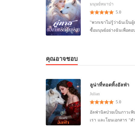
มนุษย์หมาป่า
5.0
"พวกเขาไม่รู้ว่าฉันเป็นผู้หญิง พวกเขามองฉันและเห็นฉันเป็นเด็กผู้ชาย เป็นเจ้าชา
ซื้อมนุษย์อย่างฉันเพื่อตอบสนองความต้องกา
เพื่อซื้อพี่สาวของฉัน เ
แผนของฉันคือหาโอกาส จะพาพี่สาวหนีไป แต่ฉันไม่คาด
ป้องกันมากที่สุดในอาณาจักรของพวกเขา แต่เดิมฉันเป็นคนที่ไม
คุณอาจชอบ
ไม่ต้องการ พวกเขาไม่เคยคิดจะซื้อ เลย แต่แล้ว ราชาผู้ยิ่งใหญ่
ในดินแดนป่าเถื่อนของพวกเขากลับสน
ที่อันตรายนี้ได้อย่างไร และเผชิญหน
ลูน่าที่ทอดทิ้งอัลฟ่า
กลายเป็นทาสแห่งความต้องการทางเพศได้อย่างไร
เนื้อหาสำหรับผู้ใหญ่ เรตติ้งสูง 18+ เตรียมพบกับเนื้อหาที่กระตุ้นอา
Julian
เป็นนักอ่านตัวยงของแนวนี้
5.0
จะเจออะไรใหม่ๆ บ้าง แต่ก็อยากรู้เพิ่ม
อัลฟ่านิคป่วยเป็นภาวะ
นานาชาติเรื่อง ""ทาสผู้เกลียดชังของราชาอัล
เรา และโยนเอกสาร “คำร้
เจ้าชาย คนนหึ่ง พวกเขาซื้อมนุษย์อย่างฉันเพื่อตอบสนองความต้องการทางเพศ และเมื่อพวกเขาบุก
ของฉันอีกต่อไป” หมาป่
เข้ามาในอาณาจักรของเรา