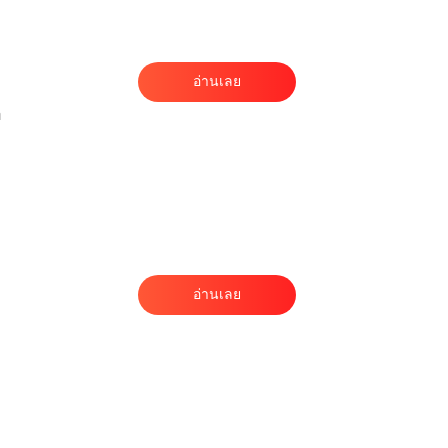
น
อ่านเลย
่
า
อ่านเลย