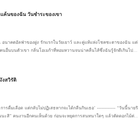
วามเจ็บปวด “ติลลี่ ผมขอโทษ โทษผมที่โง่เลยล้มป่วยแบบนี้ ผมจะพยายามไม่
ม่เพิ่มภาระให้กับคุณ” “ผมยินดีถวายทุกอย่างให้กับคุณ ขอเพียงคุณอย่าทิ้งผ
จักรของพวกเขา แต่เดิมฉันเป็นคนที่ไม่เกี่ยวข้องกับเรื่องนี้
ถูกอัลฟ่าแผดเผา เพลิงแค้นของฉัน วันชำระของเขา
นวอน เหมือนว่าไปจากฉันแล้วเขาจะไม่สามารถมีชีวิตอยู่ต่อไปได้ อัลฟ่า
ิดจะซื้อ เลย แต่แล้ว ราชาผู้ยิ่งใหญ่ที่ไร้ความปรานี
ะเกรงขามจากทุกคน ตอนนี้นอนฟุบอยู่ที่พื้น ต่ำต้อยเหมือนกับสุนัขตัวหนึ่ง
นแดนป่าเถื่อนของพวกเขากลับสนใจใน "เจ้าชายน้อยผู้น่ารัก" เราจะเอา
เจ็บปวดของเขา ลากเขาไปที่ตรงหน้ารูปปั้นเทพธิดาจันทรา “ถ้านายไม่ยอ
ายนี้ได้อย่างไร และเผชิญหน้ากับผู้คนที่ไม่เป็นมิตรกับเรายังไง และคนที่
ให้เทพธิดาจันทราถอนคำขอพรของนาย！ ”
 อนาคตอัลฟ่าของฝูง รักแรกในวัยเยาว์ และคู่แท้แห่งโชคชะตาของฉัน แต่
ห่งความต้องการทางเพศได้อย่างไร . หมายเหตุของผู้เขียน นี่คือ
ิงคนอื่นบนตัวเขา กลิ่นโอเมก้าที่หอมหวานจนน่าคลื่นไส้ซึ่งฉันรู้จักดีเกินไป
้งสูง 18+ เตรียมพบกับเนื้อหาที่กระตุ้นอารมณ์และเข้ม
ใต้ต้นไทรใหญ่ กำลังจูบกันอย่างดูดดื่ม การทรยศของเขาเปรียบ
ลึกอย่างเชื่องช้า เมื่อไลลา โอเมก้าคนโปรดของเขาแกล้งทำเป็นหกล้ม เขาก็
ไรใหม่ๆ บ้าง แต่ก็อยากรู้เพิ่มเติมอยู่ดีล่ะก็ รีบอ่านเลย! . จากผู้เขียน
นที่เขาแอบตัดสายรัดอานม้าของฉันระหว่าง
ติเรื่อง "ทาสผู้เกลียดชังของราชาอัลฟ่า"
งสวิรัติ
ีดขวางสุดอันตราย จนทำให้ม้าสะบัดฉันตกลงมาขาหัก เขากลับเรียกมันว่า
้องเธอ การดูแลฉันหลังจากนั้นเป็นเพียงการสร้างภาพเพื่อไม่ให้พ่อของฉัน
การดื่มเลือด แต่กลับไม่ปฏิเสธหากจะได้กลืนกินเธอ’ ------------ “วันนี้นายริ
องเขา ฉันเป็นเพียง "คุณหนูเอาแต่ใจ" เป็นรางวัลที่ต้องไขว่คว้ามาเพื่อ
ั่นนะสิ” คนงานอีกคนเห็นด้วย ก่อนจะหยุดการสนทนาใดๆ แล้วตัดดอกไม้ต่อ
่างแท้จริง เขาคิดว่าจะทำลายฉันได้ บังคับให้ฉัน
่พวกเขาเอ่ยถึงนั้น ตอนนี้ก็กำลังง่วนอยู่กับงานตรงหน้าเช่นเดียวกัน กระทั่ง
าคิดผิด ในคืนวันเกิดครบรอบ 20 ปีของฉัน คืนที่ฉันควรจะผูกพันธะกับเขา
เชโรมจึงเดินไปยังรถที่ตอนนี้มีดอกไม้แสนสวยอยู่ท้ายกระบะเต็มไปหมด