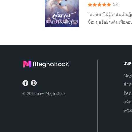
5.0
ชาว่า “เธอร้องไห้อะไร？ 
"พวกเขาไม่รู้ว่าฉันเป็นผู้หญิง พวกเขามองฉันและเห็นฉันเป็นเด็กผู้ชาย เป็นเจ้าชา
ซื้อมนุษย์อย่างฉันเพื่อตอบสนองความต้องกา
เพื่อซื้อพี่สาวของฉัน เ
แผนของฉันคือหาโอกาส จะพาพี่สาวหนีไป แต่ฉันไม่คาด
ป้องกันมากที่สุดในอาณาจักรของพวกเขา แต่เดิมฉันเป็นคนที่ไม
ไม่ต้องการ พวกเขาไม่เคยคิดจะซื้อ เลย แต่แล้ว ราชาผู้ยิ่งใหญ่
ในดินแดนป่าเถื่อนของพวกเขากลับสน
แหล่
ที่อันตรายนี้ได้อย่างไร และเผชิญหน
Meg
กลายเป็นทาสแห่งความต้องการทางเพศได้อย่างไร
เนื้อหาสำหรับผู้ใหญ่ เรตติ้งสูง 18+ เตรียมพบกับเนื้อหาที่กระตุ้นอา
สำหร
เป็นนักอ่านตัวยงของแนวนี้
ติดต
© 2018-now
MeghaBook
จะเจออะไรใหม่ๆ บ้าง แต่ก็อยากรู้เพิ่ม
แท็ก
นานาชาติเรื่อง ""ทาสผู้เกลียดชังของราชาอัล
หนัง
เจ้าชาย คนนหึ่ง พวกเขาซื้อมนุษย์อย่างฉันเพื่อตอบสนองความต้องการทางเพศ และเมื่อพวกเขาบุก
เข้ามาในอาณาจักรของเรา
ให้พวกเขาพาฉันไปด้วย แผนของฉันคือหาโอกาส จะพาพี่สาวหนีไป แต่ฉันไม่คาดคิดว่าคุกของเราจะ