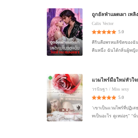
คุกเข่าต่อหน้าฉันด้วยค
ให้พวกเขาพาฉันไปด้วย แผนของฉันคือหาโอกาส จะพาพี่สาวหนีไป แต่ฉันไม่คาดคิดว่าคุกของเราจะ
ให้ตัวเองดูน่าเกลียด จะไ
เป็นสถานที่ที่มีการป้องกันมากที่สุดในอาณา
ไป” เขากอดขาของฉันอ้อ
เป็นคนที่พวกเขาไม่ต้องการ พวกเขาไม่เคยค
Calix Vector
ที่เคยได้รับความเคารพแล
บุคคลที่มีอำนาจที่สุดในดิ
5.0
แต่ฉันกลับไม่สนใจความ
ชีวิตรอดในอาณาจักรที่อันตร
ยกเลิกสัญญา ฉันจะขอ
คีรินคือพรหมลิขิตของฉัน
มีความลับอย่างฉันจะกลายเป็นทาสแ
คืนหนึ่ง ฉันได้กลิ่นผู้หญ
นิยายรักแนวดาร์ก เนื้อหาสำหรับผู้ใหญ่ เรตติ
ฉันตามเขาไปและพบพวกเขาสองคน
ข้นได้เลย หากคุณเป็นนักอ่านตัวยงของแนวนี้ที่กำลังมองหาอะไรที่แตกต่าง พร้อมที่จะอ่านแบบไม่รู้
เสมือนยาพิษที่ค่อยๆ ซึม
เนื้อรู้ตัวโดยไม่รู้ว่าจะเจออะ
ประคองเธอราวกับว่าเธอทำจากแก้วเจียระไน แต่ตอ
หนังสือขายดีระดับนานาชา
แวมไพร์มือใหม่หัวใจมั
การกระโดดข้ามเครื่องก
วรนิษฐา / Miss sexy
"คำเตือน" ที่ห้ามไปแตะต
5.0
สงสัย ในงานประมูลสาธารณะ เขาใช้เงินของครอบครัวฉันเพื่อซื้อเพชรล้ำค่าให้เธอ ทิ้งให้ฉันต้อง
อับอายและไม่มีเงินจ่าย ในที่สุดฉันก็เข้าใจสิ่งที่ได้ยินผ่านจิตสื่อสารของฝูงเมื่อหลายวันก่อน สำหรับ
‘เขาเป็นแวมไพร์ที่ปฏิเสธ
เขาและพี่น้องร่วมสาบานข
ทเป็นอะไร ดูเหม่อๆ” “น
อำนาจ ส่วนไลลาคือคนที่พวกเขาปรารถนาอย
อย่างขะมักเขม้น ส่วนคนที
ยอมรับการเป็นที่สอง เข
ได้ดอกไม้ครบตามจำนวน 