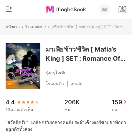
หน้าแรก
โรแมนติก
มาเฟีย​'จ้าว'ชีวิต [ Mafia’s King ] SET : Romance Of Mafia 2nd
/
/
0
หน้าแรก
เติมเงิน
มาเฟีย​'จ้าว'ชีวิต [ Mafia’s
หมวดหมู่
King ] SET : Romance Of
สมัยใหม่
ประวัติการอ่าน
Mafia 2nd
ประวัติศาสตร์
รุ่งอรุโณทัย
ออกจากระบบ
โรแมนติก
|
โรแมนติก
จบเล่ม
นิยายวาย
ดาวน์โหลดแอป
4.4
206K
159
มหาเศรษฐี
13ความคิดเห็น
ชม
บท
รายการ
“สวัสดีครับ” เภสัชกรวัยกลางคนที่ประจำเค้าเตอร์ขายยาทักทา
ยลูกค้าทั้งสอง
