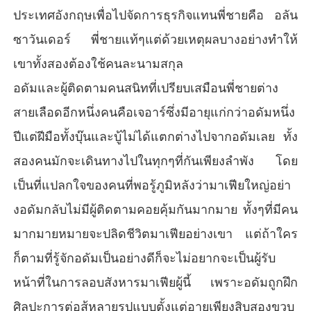
ประเทศอังกฤษเพื่อไปจัดการธุรกิจแทนพี่ชายคือ อลัน
ซาวันเดอร์ พี่ชายแท้ๆแต่ด้วยเหตุผลบางอย่างทำให้
เขาทั้งสองต้องใช้คนละนามสกุล
อดัมและผู้ติดตามคนสนิทที่เปรียบเสมือนพี่ชายต่าง
สายเลือดอีกหนึ่งคนคือเจอาร์ซึ่งมีอายุแก่กว่าอดัมหนึ่ง
ปีแต่ฝีมือทั้งบุ๊นและบู้ไม่ได้แตกต่างไปจากอดัมเลย ทั้ง
สองคนมักจะเดินทางไปในทุกๆที่กันเพียงลำพัง โดย
เป็นที่แปลกใจของคนที่พอรู้ภูมิหลังว่ามาเฟียใหญ่อย่า
งอดัมกลับไม่มีผู้ติดตามคอยคุ้มกันมากมาย ทั้งๆที่มีคน
มากมายหมายจะปลิดชีวิตมาเฟียอย่างเขา แต่ถ้าใคร
ก็ตามที่รู้จักอดัมเป็นอย่างดีก็จะไม่อยากจะเป็นผู้รับ
หน้าที่ในการลอบสังหารมาเฟียผู้นี้ เพราะอดัมถูกฝึก
ศิลปะการต่อสู้หลายรูปแบบตั้งแต่อายุเพียงสิบสองขวบ