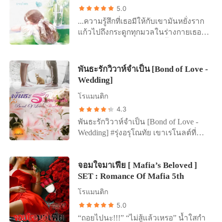
ร่วมมือกับเขาอย่างเร้าร้อนในทุกที่ทุก
5.0
เวลา ‘เมื่อเขาต้องการ’ -- ชนท้องน้อง
...ความรู้สึกที่เธอมีให้กับเขามันหยั่งราก
สาว -- หากน้องสาวที่ผมหวังจะท้องชน
แก้วไปถึงกระดูกทุกมวลในร่างกายเธอ
กัน กำลังจะมีความรักกับผู้ชายคน
แล้ว ถ้าให้เธอถอนมันตอนนี้มันจะต่าง
อื่น...คุณจะทำอย่างไร? -- ค่าคุ้มครอง
อะไรกับการเลาะกระดูกกันเล่า! 🌼 🌼 🌼
มาเฟีย -- กานต์ จะว่าเขาเป็นเด็กหนุ่ม
ตั้งแต่เล็กจนโตเธอไม่เคยใกล้ชิดผู้ชาย
พันธะรักวิวาห์จำเป็น [Bond of Love -
ก็ได้ ชายหนุ่มวัยขบเผาะก็ไม่ผิด เมื่อเขา
คนไหนที่ไม่ใช่สายเลือดเดียวกันมาก่อน
Wedding]
กลายเป็นค่าตอบแทนชดเชยการล้าง
มันไม่ใช่พึ่งเกิดขึ้นแต่มันค่อยๆ เติบโต
แค้น อันแสนเร้าใจ ให้กับ คุณเชอร์รี่ พี่
โรแมนติก
ขึ้นอย่างแข็งแรงต่างหาก ความรู้สึกที่
สาวที่มักจะปรากฎตัวในชุดรัดรูปอวด
เธอมีให้กับเขามันหยั่งรากแก้วไปถึง
4.3
ส่วนเว้าส่วนโค้ง ต่อหน้าเขา... เอื
กระดูกทุกมวลในร่างกายเธอแล้ว ถ้าให้
พันธะรักวิวาห์จำเป็น [Bond of Love -
อก!...เสียงลูกกระเดือกขยับเมื่อกานต์
เธอถอนมันตอนนี้มันจะต่างอะไรกับการ
Wedding] #รุ่งอรุโณทัย เขาเรโนลต์ที่
พยายามกลืนน้ำลายไม่ให้ไหลออกมา --
เลาะกระดูกกันเล่า! ปิ้ง! นั่งอยู่แบบนี้นาน
ต้องแต่งงานกับหญิงสาวที่ไม่เคยเห็น
ผู้ชายแพร่พันธุ์ -- “หากภรรยาที่แต่งงาน
แค่ไหนเธอแทบไม่รู้ตัวจนมีข้อความเข้า
หน้าแม้แต่ครั้งเดียวตามคำสั่งพ่อ ซึ่ง
กันมาได้ 5 ปี บอกกับคุณว่า จะให้คุณทำ
มาในโทรศัพท์ ‘พี่จะออกไปข้างนอก
จอมใจมาเฟีย [ Mafia’s Beloved ]
ทำให้เขาต้องเสียทั้งเงินและเสียสถานะ
กับผู้หญิงอื่น เพื่อมีลูกให้กับเธอ...คุณจะ
อยากได้อะไรอยากกินอะไรส่งข้อความ
SET : Romance Of Mafia 5th
โสด เพราะฉะนั้นเขาไม่มีทางที่จะต้อง
ทำอย่างไร?
มานะ’ ลำธารมองประโยคที่ปรากฎบน
แต่งเมียคนนี้แล้วเอาขึ้นหิ้งบูชาเป็นแน่
โรแมนติก
หน้าจอด้วยใบหน้าซีดเผือก ‘...ส่ง
พ่อจะจัดหนักให้อย่างไม่แทงกั๊กในทุกๆ
5.0
ข้อความมานะ’ ไม่มีช่องโหว่ตรงไหนให้
ทั้งเรื่องXXXทั้งแสวงหาผลประโยชน์
เธอได้มีความหวังเลยว่าเขาจะชวนเธอ
“ถอยไปนะ!!!” “ไม่สู้แล้วเหรอ” น้ำใสกำ
จากเมียที่ได้มาจากวิวาห์จำเป็นคนนี้เท่า