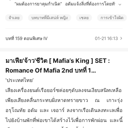
เรื่องสั้นคัดสรร
	“ผมต้องการยาคุมกำเนิด” อดัมแจ้งสิ่งที่ต้องการโดยทันที
 น้ำฟ้าหันไปมองคนข้างกายที่ยังกุมมือเธอด้วยดวงตาที่เบิกกว้า
งจนดวงตาสีน้ำตาลเข้มแทบจะหลุดออกจากเบ้าตา

จำเลย
บทบาทที่มีเสน่ห์ หญิง
เชลย
การเข้าใจผิด
	“ครับ” เภสัชกรขานรับพร้อมกับหันหลังหยิบสิ่งที่ลูกค้าตรง
หน้าต้องการ ด้วยแววตาที่เรียบเฉย

	“คุณครับ...คุณคิดว่าเธอคนนี้ควรใช้เวลากับผมเพียงแค่ยี่สิ
บทที่ 159 ตอนพิเศษ IV
01-21 16:13
บเอ็ดหรือแค่ยี่สิบแปดวันเท่านั้นเหรอครับ” คำพูดของอดัมสร้าง
ความฉงนไม่เข้าใจให้กับเภสัชกรตรงหน้าอย่างมาก

	“เอ่อ...ขอโทษครับ...ผมไม่เข้าใจ”

มาเฟีย​'จ้าว'ชีวิต [ Mafia’s King ] SET :
	“ก็เธอคนนี้...คนที่ยืนอยู่ข้างๆผม...เธอเข้าใจว่าผมจะให้เธ
Romance Of Mafia 2nd บทที่ 1
ออยู่กับผมเพียงแค่ปริมาณยาคุมกำเนิดที่ผมให้เธอกิน” อดัมพูดต่
อโดยที่สายตาของเขายังคงจ้องอยู่ที่เภสัชกรเท่านั้น แต่กลับเป็
ประเทศไทย 1.4
‘ประเทศไทย’
นเภสัชกรที่ย้ายสายตามามองคนที่ถูกกล่าวถึง และตอนนี้เภสัช
กรก็เห็นใบหน้าเธอซับสีเลือดอย่างเห็นได้ชัดมากขึ้นเมื่อได้ยินป
เสียงเครื่องยนต์เรือยอร์ชค่อยๆดับลงจนเงียบสนิทเหลือ
ระโยคคำพูดของคนข้างๆเธอ

เพียงเสียงคลื่นกระทบฝั่งหาดทรายขาว ณ เกาะรุ่ง
	“เข้าใจแล้วครับ...ทั้งร้านผมมียาตัวนี้อยู่น่าจะหนึ่งลังและ
ในหนึ่งลังนั้นมีอยู่สี่ร้อยกล่องครับ...คุณจะเหมาหมดเลยมั้ยครับ” 
อรุโณทัย อดัม และ เจอาร์ ลงจากเรือเดินลงทะเลเพื่อ
เภสัชกรวัยกลางคนที่ผ่านร้อนผ่านหนาวมามากกว่าชายตรงห
ไปยังบ้านพักที่พ่อเขาได้สร้างไว้เพื่อการพักผ่อน และนี้
น้าหลายปีนัก
