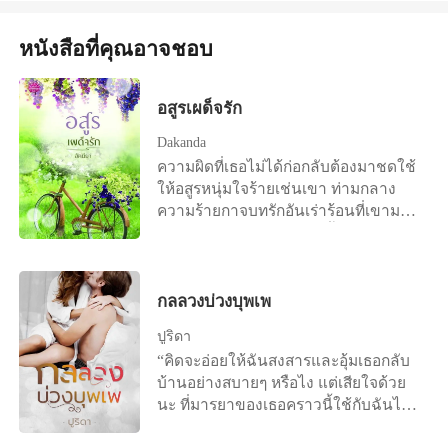
เบื่อหน่ายอย่างงั้นเหรอ... “ได้!!! ในเมื่อ
ก่อน ปัจจุบันเขาคือสามีที่ถูกต้องตาม
นักการเมืองใหญ่หรือเป็นลูกสาวหัวแก้ว
หน้าอีกครั้ง “คนในตระกูลเราไม่สอนให้
เธอเบื่อรสชาติที่ฉันอุตส่าห์ปรุงแต่งมัน
กฎหมาย ขอย้ำว่าถูกต้องตามกฎหมาย
หัวแหวนของผู้ทรงอิทธิพล” เรโนลต์ยัง
ลูกหลานนอนตื่นสาย...แต่สะใภ้อย่างเธอ
หนังสือที่คุณอาจชอบ
เพื่อเธอคนเดียว งั้นลองรสชาติใหม่
เท่านั้น คำโปรย : “ห้าแสน!” “เจ็ดแสน!”
พยายามต่อ “คุณอำพลส่ายหน้า
ฉันจะให้เวลาค่อยๆปรับตัว”
ก็...แล้ว...กัน!” อร้ายยยย!!! น้ำใสร้องดัง
เสียงประมูลราคาจากคนด้านล่างเวทีดัง
“กำพร้า” … เรโนลต์ เงียบ! “เป็นผู้มี
ลั่นเมื่อเอ็ดเวิร์ดกระชากผ้าขนหนูออก
แข่งกัน “หนึ่งล้าน” การประมูลยังคง
พระคุณของคุณพ่อ” เรโนลต์ไม่ละความ
อสูรเผด็จรัก
จากการปกป้องเรือนกายเปลือย ควับ!!!
ดำเนินกันต่อไปเรื่อยๆ ขวัญชนก สาว
พยายาม “แกดูละครมากไปมั้ย” … เร
แรงเขากับแรงเธอมันเทียบกันไม่ได้
น้อยวัยใสวัยย่างสิบเก้าสอดส่ายสายตา
โนลต์ เงียบ!
Dakanda
หรอก ควับ!!! และอีกผืนที่หลุดล่วงไปคือ
มองไปยังกลุ่มคนด้านหน้า “หนึ่งล้าน
======================= SET :
ความผิดที่เธอไม่ได้ก่อกลับต้องมาชดใช้
ของเขา สองร่างเปลือยเปล่าแนบชิดกัน
สองแสน” เอาสิ! ถ้าเขาไม่มา เธอ
Bond Of Love พันธะรักโดยไม่ตั้ง [Bond
ให้อสูรหนุ่มใจร้ายเช่นเขา ท่ามกลาง
เมื่อน้ำใสพยายามจะหนีให้พ้นจากรัศมี
ก็...ขวัญชนกยิ้มหวานหว่านเสน่ห์
Of Love - Accidence] พันธะรักวิวาห์
ความร้ายกาจบทรักอันเร่าร้อนที่เขามอบ
ไอร้อนของร่างกายเขาที่พวยพุ่งออกมาก
กระตุ้นราคาประมูลจนสูงลิ่วถึงสองล้าน
จำเป็น [Bond Of Love - Wedding] พันธะ
ให้กลายเป็นกรงขังเหนี่ยวรั้งหัวใจเธอไว้
ระทบพื้นผิวเนียนของเธอ
“สองล้านครั้งที่หนึ่ง...” ในมุมมืดชายร่าง
รักราคีแค้น [Bond Of Love - Revenge]
กับเขาตลอดกาล “เธอคิดว่าความสาว
สูงยกยิ้มมุมปากอีกครั้ง เมื่อเห็นดวงตา
ของเธอมันมีค่ากับฉันงั้นเหรอปรางอินท์”
กลมโตแสดงความหวาดหวั่นในที่สุด
ปรางอินท์ผงะห่างโดยอัตโนมัติ คำพูด
กลลวงบ่วงบุพเพ
“ห้าล้าน!” ก่อนที่ราคาสองล้านจะถูก
เหยียดหยามและการดูแคลนในสายตา
ปูริดา
เคาะครั้งที่สาม เสียงบอกราคาใหม่สร้าง
คมเหมือนกับมีดที่กรีดลึกลงในหัวใจจน
“คิดจะอ่อยให้ฉันสงสารและอุ้มเธอกลับ
ความตกตะลึงให้กับทุกคนในงาน แต่
ย่อยยับ เหลือทิ้งไว้เพียงแผลที่กำลัง
บ้านอย่างสบายๆ หรือไง แต่เสียใจด้วย
กลับสร้างรอยยิ้มให้หญิงสาวบนเวที เธอ
อักเสบ “จะบอกอะไรให้เอาบุญนะคนสวย
นะ ที่มารยาของเธอคราวนี้ใช้กับฉันไม่
ไม่เคยลืมเสียงของเขา “ชนะแล้ว” ขวัญ
ฉันแทบไม่ได้รู้สึกอะไรเลยด้วยซ้ำ ทุก
ได้อีกแล้ว” เขาจับแขนเรียวยาวและดึง
คิดในใจ “ห้าล้านครั้งที่สาม...ขาย!”
อย่างมันคือเกมและการแก้แค้นที่หอม