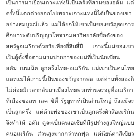
เป็นการมาเยือนเกาะแห่งนี้เป็นครั้งที่สามของอดัม แต่
ครั้งนี้แตกต่างออกไปเพราะเกาะแห่งนี้ได้เป็นของเขา
SET : Romance Of Mafia  เรื่องราวต่อเนื่องกันมา....

อย่างสมบูรณ์แล้ว แม่ได้ยกให้เขาเป็นของขวัญจบการ
ลำดับที่ 1 ;  จังหวะรักมาเฟีย [ Mafia’s Rhythms Of Love ] 	

ศึกษาระดับปริญญาโทจากมหาวิทยาลัยชื่อดังของ
ลำดับที่ 2 ;  มาเฟีย​'จ้าว'ชีวิต  [ Mafia’s King ] 

ลำดับที่ 3 ;  'ลูกไม้'มาเฟีย  [ Heir Of Mafia ]     

สหรัฐอเมริกาด้วยวัยเพียงยี่สิบสี่ปี เกาะนี้แม่ของเขา
ลำดับที่ 4 ;  นางฟ้ามาเฟีย [ Mafia’s Fairy ]	     

เป็นผู้ตั้งชื่อตามนามปากกาของแม่ที่เป็นนักเขียน
อดัม เบนเน็ต ลูกครึ่งไทย-อเมริกัน แม่เขาเป็นคนไทย
และแม่ได้เกาะนี้เป็นของขวัญจากพ่อ แต่ท่านทั้งสองก็
ไม่ค่อยมีเวลากลับมาเมืองไทยพวกท่านจะอยู่ที่อเมริกา
ที่เมืองซอลท เลค ซิตี้ รัฐยูทาห์เป็นส่วนใหญ่ ถึงแม้จะ
เป็นลูกครึ่ง แต่ด้วยพ่อของเขาเป็นลูกครึ่งผิวสีอเมริกัน
จึงทำให้ อดัม ดูจะเป็นคนเอเชียที่มีรูปร่างสูงใหญ่แบบ
คนอเมริกัน ส่วนสูงมากกว่าหกฟุต แต่นัยน์ตาสีเขียว