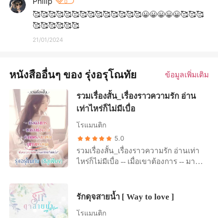
Philip
0
🥰🥰🥰🥰🥰🥰🥰🥰🥰🥰🥰🥰🥰🥰😀😀😀😀😀🥰🥰🥰
🥰🥰🥰🥰🥰🥰
21/01/2024
หนังสืออื่นๆ ของ รุ่งอรุโณทัย
ข้อมูลเพิ่มเติม
รวมเรื่องสั้น_เรื่องราวความรัก อ่าน
เท่าไหร่ก็ไม่มีเบื่อ
โรแมนติก
5.0
รวมเรื่องสั้น_เรื่องราวความรัก อ่านเท่า
ไหร่ก็ไม่มีเบื่อ -- เมื่อเขาต้องการ -- มายผู้
ที่ไม่เคยปฎิเสธยามเมื่อคุณอาหนุ่ม
ต้องการ ซึ่งเธอไม่ปฎิเสธเขาอยู่แล้ว
เพราะไม่รู้จะทำไปทำไม เสแสร้งแกล้ง
รักดุจสายน้ำ [ Way to love ]
เล่นตัวทั้งๆ ที่ตัวเองก็ไม่เหลือความสด
โรแมนติก
ใหม่ให้ค้นหาอีกต่อไปแล้ว ทำได้เพียง