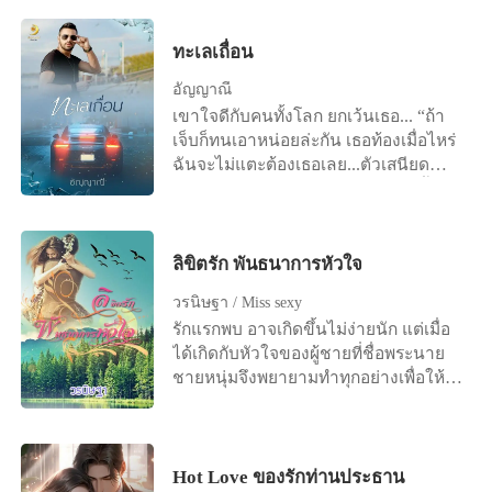
ร่างโปร่งบางเข้ามาจนเธอสัมผัสถึงลม
หวานว่ามั้ย อย่างน้อยเธอมันก็ยังดีกว่าผู้
หายใจร้อนๆ ที่มันเป่ารดพวงแก้มนุ่ม
หญิงขายบริการอยู่หน่อยๆ หึหึ แม่สาว
ก่อนที่เขาจะผลักเธอให้ถอยห่าง เหมือน
ทะเลเถื่อน
เวอจิ้นเธอคิดว่าจะเอาสิ่งนี้มาทดแทนสิ่ง
กับว่าเขาเจอของสกปรกจนกลัวมันจะมา
ที่พี่เธอทำกับชีวิตพี่ชายของฉันได้รึยัง
อัญญาณี
เปรอะเปื้อนร่างกาย “โอ๊ย!” มือที่ยันพื้น
ไง” ประโยคท้ายๆ เสียงของชายหนุ่มดัง
เขาใจดีกับคนทั้งโลก ยกเว้นเธอ... “ถ้า
หญ้าที่ไม่ราบเรียบ โดนเศษไม้แหลมคม
ลั่นขึ้นจนกลายเป็นตะคอกเสียงก้องห้อง
เจ็บก็ทนเอาหน่อยล่ะกัน เธอท้องเมื่อไหร่
ทิ่มต่ำจนเจ็บเพิ่มอีกขึ้น “นายมันคนบ้า
ตาคมลุกโรจน์ราวกับไฟ “คนสารเลว ไอ้
ฉันจะไม่แตะต้องเธอเลย...ตัวเสนียด
คนใจร้าย” เรณุกาต่อว่าปากสั่น น้ำตา
คนชั่วช้าสามานย์” หญิงสาวตะโกนสวน
จัญไร” .... หลังจากการลงทัณฑ์จบสิ้น
เอ่อล้นคลอเบ้า เธอกัดฟันใช้มือที่เจ็บยัน
กลับเช่นเดียวกัน เธอกำลังนึกเสียใจ
ร่างสาวเปลือยเปล่าคุดคู้ มือข้างซ้ายจับ
กายลุกขึ้นยืน โดยไม่ร้องขอความช่วย
ทำไมคนดีๆ อย่างภาคิไนยจะต้องมาเจ็บ
ตรงของสงวน มือข้างขวาจับช่วงท้อง
เหลือจากคนใจร้ายอีกแล้ว พยายามข่ม
ตัว น่าจะเป็นผู้ชายตรงหน้านี่ต่างหากที่
ทั้งจุกและเจ็บร้าว น้ำตารินไหลเป็นทาง
ลิขิตรัก พันธนาการหัวใจ
ใจให้ลืมความเจ็บจากข้อเท้า เดินตามพ
น่าจะตายๆ ไปซะ ภาคินเลิกคิ้วสูง เรียว
เขาไม่ปรานีเธอสักนิดเดียว ทำรุนแรงทุก
ฤกษ์อย่างเร็วที่สุดเท่าที่ทำได้แล้ว “เดิน
ปากเข้มหยักยิ้ม ยิ้มที่คนมองถึงกับเสียง
วรนิษฐา / Miss sexy
ท่วงท่า กระแทกกระทั้นแต่ละครั้งดุเดือด
เร็วๆ เข้าหน่อยซิ ทำสำออยคิดว่าจะ
สันหลังวาบด้วยความกลัวจนเผลอถอย
รักแรกพบ อาจเกิดขึ้นไม่ง่ายนัก แต่เมื่อ
ทำราวกับว่าเธอเป็นตุ๊กตายาง ไม่มีความ
ทำให้ฉันใจอ่อนหรือไง” เมื่อเห็นว่าเขา
หลังออกห่างใบหน้าที่โน้มอยู่ห่างไม่ถึง
ได้เกิดกับหัวใจของผู้ชายที่ชื่อพระนาย
รู้สึกใดใด เขากระทำด้วยความโกรธ
เดินไปไกลแล้ว แต่เรณุกายังตามไปได้
หนึ่งศอก “อย่าปากเก่งให้มากนัก รู้มั้ยว่า
ชายหนุ่มจึงพยายามทำทุกอย่างเพื่อให้
แค้นและชิงชัง “จะร้องไห้หาสวรรค์
เพียงแค่เล็กน้อยเท่านั้น จนเขาหงุดหงิด
ฉันมีวิธีจัดการกับคนปากเก่งยังไงบ้าง รึ
ได้อยู่ใกล้ ขวัญข้าว ดวงใจของเขา
วิมานอะไร เธอเจ็บแค่นี้ไม่ตายหรอก เจ็บ
และรำคาญใจ ทำไมอยู่กับเขามันน่าเบื่อ
ว่าอยากจะลอง ปรางอินท์ฉันบอกให้ทำ
++++ “นายช่วยฉันหน่อย ฉันทรมาน”
น้อยกว่าที่ฉันเจ็บด้วยซ้ำ แล้วอย่าทำเป็น
มากหรือไง ถึงได้คิดแต่จะหนีท่าเดียวนะ
อะไรเธอก็ต้องทำ เพราะเธอคือเหยื่อที่ฉัน
ขวัญข้าวพร่ำบอกความรู้สึกที่ไม่คุ้นเคย
สำออย จำใส่หัวไว้ว่า เธอไม่ใช่นางเอก
ตะครุบมาได้แทนพี่สาวของเธอ” “ไม่ ฉัน
ความต้องการส่วนลึกดูจะมีอิทธิพล จน
Hot Love ของรักท่านประธาน
เจ้าน้ำตา เธอคือแม่มดใจหยาบช้า” นัยน์
ไม่ทำอะไรทั้งนั้น คอยดูนะมีโอกาสเมื่อ