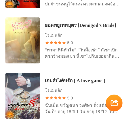
ไปด้วย “พี่หัสพาลำธารไปด้วย” หญิงสาว
ปมผ้าขนหนูไว้แน่น ดวงตากลมจดจ้อง
ทบทวีเงินที่เขาต้องลงทุนจ่ายไปไม่น้อย
พร่ำเพ้อเพียงลำพัง แม้ได้ไปแล้วจะต้อง
เข้าไปในดวงตาสีเทาของเขาเขม็ง แม้
คืนมาจนครบพร้อมดอกเบี้ยรับและ
เจ็บปวดยามที่ต้องเห็นเขาอยู่กับผู้หญิง
ตัวเองจะเสียเปรียบแต่เธอไม่มีทางยอม
ดอกเบี้ยจ่าย... คำโปรย:: … เรโนลต์
คนนั้น แต่ถ้าเธอได้ไปด้วยช่วงกลับเวลา
แพ้ง่ายๆ “จะเอายังไง” “นั่นสินะ! ไม่
เงียบ! เขาประธานผู้มากด้วยอำนาจ
ยอดพธูเทพบุตร [Demigod’s Bride]
ตรงนั้นก็จะเป็นของเธอกับเขาเพียงลำพัง
อยากเชื่อเลยว่าอย่างเราสองคนจะมาถึง
เพียบพร้อมไปด้วยรูปร่างหน้าตาที่
สักนิดก็ยังดี แต่เธอก็ได้แต่หลับตาและ
โรแมนติก
จุดนี้ได้เหมือนกัน...ใครกันนะที่บอกรักกัน
สามารถขึ้นแท่นสามีแห่งชาติได้อย่างไร้
เอาความต้องการนี้ไปยังความฝัน
ได้ทุกเวลา...ไม่อายปากบ้างเหรอ” คำ
5.0
ข้อกังขา ฐานะการเงินแม้ตอนนี้จะเหลือ
เย้ยหยันที่ถูกพ่นออกมามันไม่ได้แค่
เพียงอสังหาริมทรัพย์กับรถสามคันและ
“พามาที่นี่ทำไม” “กินมื้อเช้า” ณิชาเบิก
ทำร้ายจิตใจคนฟังเพียงฝ่ายเดียว ในทาง
เงินเดือนแต่ก็ยังน่าสนใจอยู่ในหมู่สาวๆ
ตากว้างมองเขา นี่เขาไปรับเธอมากินมื้อ
ตรงข้ามคนพูดน่าจะอาการสาหัสยิ่งกว่า
และเหล่าไก่วัดที่เต็มใจให้สมภารอย่าง
เช้า ดวงตากลมมองนาฬิกาด้านหน้ารถ
“แล้วไง! คุณก็เหมือนของกินมีใครบ้างที่
เขากัดแทะเล่นเป็นครั้งคราว คนโสดทำ
และหันกลับมามองเขา เขาอยู่ในชุดกึ่ง
กินของเดิมซ้ำๆกันทุกวัน คำแรกมันก็
อะไรก็ไม่น่าเกลียดไม่ผิด แต่จากคำพูด
สูท เป็นทางการมาก โอ้! นี่เขาอายุเท่า
ชื่นมื่นน่าลิ้มลองเป็นธรรมดา คำที่สองก็
เกมส์บังคับรัก [ A love game ]
ล่าสุดของคุณพ่อไม่กี่คำ เขาที่เป็นฝ่าย
ไหร่กัน ปกติเขาตื่นกี่โมงกัน เพราะตอนนี้
ยังน่าพิสมัย แต่คำต่อๆไปใครจะยังกลืน
กระดิกนิ้วเรียกสาวๆ กลายมาเป็นคนที่ถูก
พึ่งจะเจ็ดโมงเช้า “ปกติคุณตื่นกี่โมง” “ตี
โรแมนติก
มันลงละในเมื่อรู้รสชาติแล้ว เมื่อถึงเวลา
กระดิกนิ้วเรียกไปแล้วอย่างงั้นเหรอ “เธอ
ห้าเป็นประจำทุกวัน” “ทุกวันเลยเหรอ”
5.0
ก็ต้องหารสชาติใหม่ๆมาลอง...ใช่มั้ย”
เป็นหม่อมเจ้าหรือครับ...ผมหมายถึงว่าที่
ภีมะพยักหน้า “แล้วนอนกี่โมง” “ก็แล้ว
แววตาของเอ็ดเวิร์ดเปลี่ยนไป สีหน้าและ
ฉันเป็น ขวัญชนก วงศ์ษา ตั้งแต่อายุ 1
สะใภ้นะครับ” เขาขยายความเมื่อจู่ๆ เขา
แต่...อยากรู้ไปทำไม” “สงสัยบ้างไม่ได้เห
แววตาของน้ำใสมันช่างเข้าได้กับคำพูด
วัน ถึง อายุ 18 ปี 1 วัน อายุ 18 ปี 2 วัน
เงียบไปนานและเอ่ยขึ้นมาคุณพ่อจึงมุ่น
รอ...” พวกเขาแปลกหรือเปล่านะ พี่เหนือ
ของเธอเสียจริง นี่เขาเกิดหวั่นไหวใช่เห
ฉันเป็น ขวัญชนก ฟง เขาคือ ดีแลน ฟง
คิ้วไม่เข้าใจในตอนแรก คุณอำพลส่าย
ก็เป็นคนตื่นเช้าเช่นกัน “คุณออกกำลัง
รอเปล่าว่าเธอคิดอย่างที่พูดจริงๆ ความ
อายุอานามก็ 30 ปี ชายร่างสูงเมื่อสามปี
หน้า “นางสาวธรรมดา” “เธอเป็นลูก
ตอนเช้าทุกวันเลยใช่มั้ยคะ” ภีมะพยัก