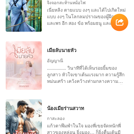
จิ้งจอกสะท้านหม้อไฟ
อีก เข้าใจตรงกันนะคะ” นี่เขาทำอะไรลง
หญิงสาว “คะ ครั้งเดียวนะคะ” “ขอบคุณ
เนี่ยหลิง ตายแบบ งงๆ และได้ไปเกิดใหม่
ไป... ถ้าเขาลดอคติลง ฟังเธอสักนิด วันนี้
ครับ” เมื่อได้รับคำอนุญาตสงกรานต์ก็ไม่
แบบ งงๆ ในโลกลมปราณของผู้ฝึกตน
เขาคงไม่ต้องทำร้ายเธอจนทำให้เธอ
คิดเกรงใจอีกเขาตะโบมจูบจันทร์ฉาย
และพร อีก สอง ข้อ พร้อมธนู และลูกธนู
หวาดกลัวเขาแบบนั้น ไม่ต้องเห็นสายตา
ด้วยความคิดถึงและความรักทั้งหมดที่มี
หนึ่งชุด แหวนมิติเก็บของหนึ่งวง อย่า
ตัดพ้อต่อว่า ไม่ต้องเห็นสายตาว่างเปล่า
ลิ้นหนาพัวพันกับลิ้นเล็กดึงดูดความหอม
ถามหา เหตุผล ว่าทำไม เนี่ยหลิงก็ไม่รู้
ของเธอ... หากว่าเขาขอโอกาสกับเธออีก
หวานของกันและกัน ก่อนจะประคองเธอ
เช่นกัน หวังว่า มันจะดี
สักครั้ง เธอจะยินยอมมอบมันให้เขาหรือ
นอนลงบนเตียงอย่างเบามือ สองมือ
เปล่า?..
เมียลับนายหัว
ปลดเปลื้องเสื้อผ้าเธอด้วยความชำนิ
ชำนาญ
อัญญาณี
................ วินาทีที่ได้เห็นรอยยิ้มของ
ลูกสาว หัวใจเขาเต้นแรงมาก ความรู้สึก
หม่นเศร้า เคว้งคว้างท่ามกลางความ
หนาวเหน็บถูกปัดออกมาจากจิตใจจนสิ้น
เมื่อได้พบหน้ากัญญาพัชรด้วยตาตัวเอง
หนูน้อยวัยสี่ขวบเดินมาหาชายร่างสูง
ใหญ่ด้วยความรู้สึกที่บอกในใจว่า ต้อง
น้องเมียร่านสวาท
เดินไปหา “สวัสดีค่ะ มาหาใครคะ” เสียง
กาสะลอง
หวานใสเหลือเกิน... สิงหนาทพูดอยู่ในใจ
แก้วตาพึมพำในใจ มองพี่เขยจัดหนักพี่
เมื่อได้ยินเสียงแรกของลูกสาว เขาก้ม
สาวของหล่อน ยิ่งมอง… ก็ยิ่งตื่นเต้นมี
มองดูเด็กหญิงหน้าตาราวกับตุ๊กตา ผิว