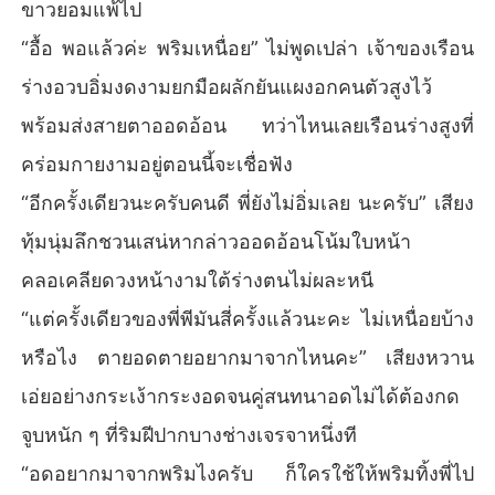
ตือน เธอหันกลับมามองหน้าน้องสาวแล้วส่งสายตาฟาดฟันกัน
ขาวยอมแพ้ไป
 ก่อนจะสะบัดหน้าหนีเดินออกจากห้องไป

“อื้อ พอแล้วค่ะ พริมเหนื่อย” ไม่พูดเปล่า เจ้าของเรือน
..........

ตัวอย่าง 2

ร่างอวบอิ่มงดงามยกมือผลักยันแผงอกคนตัวสูงไว้
“เสียดายจัง ยังไม่ทันได้มองหุ่นเขาเลย พี่พีก็เอามือมาปิดตาพริ
พร้อมส่งสายตาออดอ้อน ทว่าไหนเลยเรือนร่างสูงที่
มซะก่อน เสียดายจริงๆ”

“เสียดายทำไม! อยากดูก็มาดูหุ่นพี่นี่ พี่หุ่นดีกว่ามันตั้งเยอะ” ชาย
คร่อมกายงามอยู่ตอนนี้จะเชื่อฟัง
หนุ่มพูดเสียงเขียว

“อีกครั้งเดียวนะครับคนดี พี่ยังไม่อิ่มเลย นะครับ” เสียง
พริมายู่หน้าตอบ “มันไม่เหมือนกันนี่คะ ของพี่พีพริมได้ดูทุกวัน แ
ต่ของคนอื่นพริมแค่อยากมองเฉย ๆ” เธอยังคงลอยหน้าลอยตา
ทุ้มนุ่มลึกชวนเสน่หากล่าวออดอ้อนโน้มใบหน้า
พูดต่อ ทั้งยังไม่วายเจื้อยแจ้วไปถึงบรรดาหุ่นไอดอลชายหรือศิล
คลอเคลียดวงหน้างามใต้ร่างตนไม่ผละหนี
ปินที่เธอชื่นชอบจนรพีพัฒน์ใบหน้าเขียวคล้ำเพราะความหึงหว
“แต่ครั้งเดียวของพี่พีมันสี่ครั้งแล้วนะคะ ไม่เหนื่อยบ้าง
หรือไง ตายอดตายอยากมาจากไหนคะ” เสียงหวาน
เอ่ยอย่างกระเง้ากระงอดจนคู่สนทนาอดไม่ได้ต้องกด
จูบหนัก ๆ ที่ริมฝีปากบางช่างเจรจาหนึ่งที
“อดอยากมาจากพริมไงครับ ก็ใครใช้ให้พริมทิ้งพี่ไป