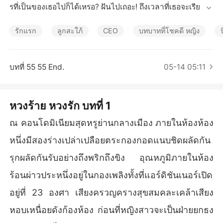
เรื่องสั้นคัดสรร
รที่เป็นของเธอไปก็ได้เหรอ? ฝันไปเถอะ! ถึงเวลาที่เธอจะเรียกร้อ
งสิทธิ์ของตัวเองแล้ว ระวังตัวไว้ให้ดีละ เตือนแล้วนะ...

..........

รักแรก
ลูกสะใภ้
CEO
บทบาทที่โชคดี หญิง
ตัวอย่าง 1

“ดี! งั้นมาดูกัน ว่าระหว่างฉันกับเธอใครกันแน่ที่พูดความจริง แ
ต่เธอคงไม่ถือใช่ไหมพริมา ถ้าต้องใช้ผู้ชายคนเดียวกันกับพี่สาว
บทที่ 55 55 End.
05-14 05:11
อย่างฉันน่ะ” กล่าวถามก่อนจะหัวเราะอย่างขบขัน เมื่อเห็นควา
มเปลี่ยนแปลงบนใบหน้าเรียบเฉยของน้องสาว

อิงอรฉีกยิ้มเยาะเย้ยพลางมองพริมาด้วยสายตาเหยียดหยามดูแ
หวงร้าย หวงรัก บทที่ 1
คลน มือบางคว้ากระเป๋าขึ้นมาสะพายแล้วเดินกลับไปยังประตู
 ทว่าก่อนที่มือจะทันได้จับลูกบิด น้ำเสียงเย็น ๆ ของน้องสาวที่ดั
ณ คอนโดมิเนียมสุดหรูย่านกลางเมือง ภายในห้องห้อง
งขึ้นด้านหลังกลับหยุดเธอไว้

หนึ่งมีสองร่างเปล่าเปลือยตระกองกอดแนบชิดผลัดกัน
“ก็เอาสิคะ ถ้าพี่อิงมั่นใจว่าจะแย่งเขาไปจากฉันได้ก็ลองดู แต่บ
อกไว้ก่อนนะคะว่าฉันเป็นคนหวงของ ยิ่งรักมากก็หวงมาก และ
รุกผลัดกันรับอย่างถึงพริกถึงขิง อุณหภูมิภายในห้อง
ฉันคงไม่ยอมอยู่เฉย ๆ เหมือนที่แล้วมาแน่ อะไรที่เป็นของฉันใ
ร้อนผ่าวประหนึ่งอยู่ในกองเพลิงทั้งที่แอร์ดิชันเนอร์เปิด
ครหน้าไหนก็เอามันไปจากฉันไม่ได้ โดยเฉพาะคนหน้าด้านอย่
างพี่อิง อย่าได้หวังเลยค่ะ แต่ถ้าพี่คิดว่าพี่แน่ ก็เชิญ แล้วจะได้รู้
อยู่ที่ 23 องศา เสียงครวญครางสุขสมคละเคล้าเสียง
 ว่าฉันทำอะไรได้มากกว่าที่พี่คิด เตือนแล้วนะ”

หอบเหนื่อยดังก้องห้อง ก่อนที่หญิงสาวจะเป็นฝ่ายยกธง
“เหอะ” อิงอรอารมณ์เสียเพราะคำพูดของพริมา แต่ไม่ใช่ในคำเ