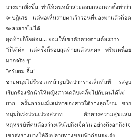
บางมากยิ่งขึ้น ทำให้คนหน้าสวยลอบกลอกตาตั้งท่าว่า
จะปฏิเสธ แต่พอเห็นสายตาเว้าวอนที่มองมาแล้วก็อด
จะสงสารไม่ได้
สุดท้ายก็ใจอ่อน... ยอมให้เขาตักตวงตามต้องการ
“ก็ได้ค่ะ แต่ครั้งนี้รอบสุดท้ายแล้วนะคะ พริมเหนื่อย
มากจริง ๆ”
“ครับผม อื้ม”
ชายหนุ่มไม่รีรอวกหน้าจูบปิดปากร่างเล็กทันที รสจูบ
เรียกร้องชักนำให้หญิงสาวเคลิบเคลิ้มไปกับตนได้ไม่
ยาก ครั้นอารมณ์เสน่หาของสาวใต้ร่างลุกโชน ชาย
หนุ่มก็เร่งปรนเปรอสวาท ตักตวงความสุขแสน
หฤหรรษ์ที่ตนต้องว่างเว้นไปถึงเจ็ดวัน อย่างถึงอกถึงใจ
เขาส่งร่างบางให้ถึงปลายทางขอบฟ้าก่อนจะเร่ง