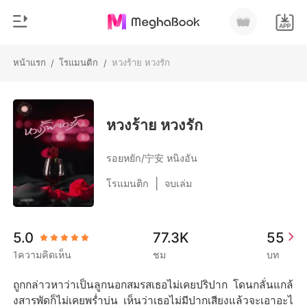
หน้าแรก
โรแมนติก
หวงร้าย หวงรัก
/
/
0
หน้าแรก
เติมเงิน
หมวดหมู่
หวงร้าย หวงรัก
สมัยใหม่
ประวัติการอ่าน
รอยหยัก/宁安 หนิงอัน
ประวัติศาสตร์
|
โรแมนติก
จบเล่ม
ออกจากระบบ
โรแมนติก
นิยายวาย
ดาวน์โหลดแอป
5.0
77.3K
55
มหาเศรษฐี
1ความคิดเห็น
ชม
บท
รายการ
ถูกกล่าวหาว่าเป็นลูกนอกสมรสเธอไม่เคยปริปาก โดนกลั่นแกล้
งสารพัดก็ไม่เคยพร่ำบ่น เห็นว่าเธอไม่มีปากเสียงแล้วจะเอาอะไ