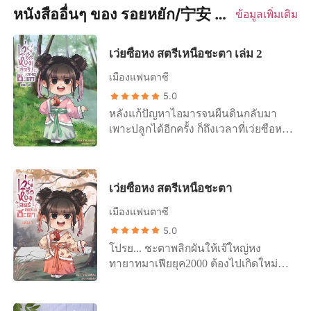
หนังสืออื่นๆ ของ รอยหยัก/宁安 หนิงอัน
ข้อมูลเพิ่มเติม
เว่ยซือหง สตรีเหนือชะตา เล่ม 2
เมืองแฟนตาซี
5.0
หลังแก้ปัญหาไอมารจนผืนดินกลับมา
เพาะปลูกได้อีกครั้ง ก็ถึงเวลาที่เว่ยซือหง
ต้องไปผจญภัยจริง ๆ เสียที สมบัติวิเศษ
สมุนไพรล้ำค่า ทรัพยากรอื่น ๆ อีก
มากมายที่อยู่ในดินแดนลับ นางจะกวาด
เว่ยซือหง สตรีเหนือชะตา
ให้เรียบ!
เมืองแฟนตาซี
5.0
โปรย... ชะตาพลิกผันให้เจ๊ใหญ่หง
ทายาทมาเฟียยุค2000 ต้องไปเกิดใหม่ที่
มิติใกล้ล่มสลาย ซึ่งทุกอย่างถูกวัดด้วย
ความแข็งแกร่ง ทั้งพลังปราณ พลังธาตุ
ทั้งนางยังมีภารกิจสำคัญที่ต้องรับผิดชอบ