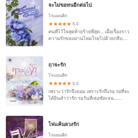
จะไม่ขอทนอีกต่อไป
ทว่าเมื่อลืมตาตื่นความทรงจำกลับเลือน
ราง นางกลายเป็นก้อนแป้งน้อยโดย
โรแมนติก
สมบูรณ์! ผักก็ต้องปลูก มารก็ต้องกำจัด
5.0
ความทรงจำยังเลือนรางอีก สวรรค์ท่าน
คนที่ไว้ใจสุดท้ายร้ายที่สุด... เมื่อเรื่องราว
กลั่นแกล้งข้าหรือไร?
ความรักของม่านไหมโรยไปด้วยกลีบ
กุหลาบที่ถูกก้องเกียรติสร้างขึ้นมา ชวน
ให้หลงมัวเมากับฉากหน้าอันแสนหวาน
ยากจะถอนตัว กว่าจะรู้ตัวก็กลายเป็นว่า
ฤาจะรัก
เธอถูกหนามแหลมคมของดอกกุหลาบที่
ชื่นชอบคอยทิ่มแทงให้เธอเจ็บแล้ว
โรแมนติก
ราวกับโลกทั้งโลกแหลกสลาย ความ
5.0
ไว้ใจที่มีมาพังทลายลง! คนที่มั่นคงและ
เพราะว่ารักจึงยอม เพราะรักถึงรอ รอที่จะ
ซื่อสัตย์ในรักอย่างเธอต้องมานั่งเสียใจ
ได้ยินคำว่ารัก รอวันที่เธอชัดเจน...
นอนร้องไห้ ต้องเจ็บปวดจากการกระทำ
.......... ตัวอย่าง “หยุดร้องก่อนได้ไหม
ของคนที่เธอรักและไว้ใจที่สุด เธอจะ
ฉาย” เสียงนุ่มทุ้มของชายหนุ่มพูดขึ้น
เลือกอะไรระหว่างอดทนยอมรับชะตา
ท่ามกลางบรรยากาศตึงเครียด หลังจาก
กรรมความเจ็บปวดที่เธอไม่ได้เป็นคนก่อ
ไฟแค้นลวงรัก
ที่เขานั่งทนฟังเสียงร้องไห้ของหญิงสาว
และให้อภัยเขาในที่สุด หรือ! เดินหน้า
มาร่วมชั่วโมงกว่าเกือบจะสองชั่วโมงได้
เริ่มต้นใหม่กับใครอีกคนที่หวังดีกับเธอ
โรแมนติก