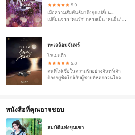
“ฉายไม่ได้อยากร้อง แต่ว่ามันหยุดไม่ได้
ตลอดมา เป็นกำลังใจให้ม่านไหมด้วยนะ
5.0
ฮึก! แล้วพี่สงจะให้ฉายทำยังไง” หญิง
คะ ...............................................
เมื่อความสัมพันธ์มาถึงจุดเปลี่ยน...
สาวตอบกลับพลางสะอื้นไห้ .......... “นาน
ตัวอย่างบางส่วนในนิยายค่ะ “ทำแบบนี้
เปลี่ยนจาก ‘คนรัก’ กลายเป็น ‘คนอื่น’
แล้วนะครับฉาย พี่ทรมาน” น้ำเสียงทุ้ม
ทำไม” คำถามแผ่วเบาที่ออกจากปาก
จากคนอื่นเป็น ‘คนใจร้าย...’ กว่าจะรู้ตัว
ฟังดูเซ็กซี่ดังขึ้นข้างหู “พี่สง!” “พี่รักฉาย
ของม่านไหม ทำให้ชายหนุ่มได้สติ ก้อง
ว่ารักมากแค่ไหน ก็เกือบสูญเสียคนสำคัญ
มากฉายก็รู้ แล้วตอนนี้มันก็นานมาก ๆ
เกียรติตวัดสายตาดุร้ายมองเธอ เขาไม่
ของหัวใจไปแล้ว ………. ตัวอย่าง
แล้วที่เราไม่ได้รักกัน ฉายไม่สงสารพี่เห
ตอบเลือกที่จะหันหลังเดินไปยังตู้เสื้อผ้า
ทะเลล้อมจันทร์
“ขอโทษนะครับที่ทำร้ายเขมแบบนั้น พี่รู้
รอครับ” เขายังคงหว่านล้อมเธอด้วยคำ
แล้วหยิบมาแต่งตัว “ทำไมไม่ตอบ ทำ
ว่าพี่ผิด และเขมคงไม่ให้อภัยพี่ง่าย ๆ แต่
พูดจนจันทร์ฉายเริ่มลังเล ชายหนุ่มยกยิ้ม
แบบนี้ทำไม!” เสียงของม่านไหมดังขึ้น
โรแมนติก
พี่อยากบอกให้เขมรู้ ว่าพี่รู้สึกผิด และ
มุมปากพร้อมพูดต่อ “รักของพี่มีให้ฉาย
หญิงสาวไม่ปล่อยให้ชายหนุ่มหันหลังให้
5.0
เสียใจกับสิ่งที่พี่ทำลงไป” “...” “พี่ขอโทษ
แค่คนเดียว ทั้งหัวใจพี่ก็มีแค่ฉาย จะทำ
เธอเดินเข้าไปแล้วกระชากให้เขามามอง
คนที่ไม่เชื่อในความรักอย่างจันทร์เจ้า
นะครับ คือพี่ไม่ได้ตั้งใจจะทำแบบนั้นกับ
อะไรก็นึกถึงแต่ฉาย แบบนี้... พี่ควรได้
หน้าเธอทันที “ตอบสิ ทำแบบนี้ทำไม
ต้องอยู่ชิดใกล้กับผู้ชายที่หล่อกวนใจจน
เขมนะ พี่แค่โกรธและโมโหมากไป
รางวัลหรือยังครับ” พูดแล้วก็เป่าลมร้อน
ม่านทำอะไรผิดเหรอ พี่ถึงได้ไปมีคนอื่น
น่าหยิก ความรู้สึกแปลก ๆ ที่เกิดขึ้นยาก
หน่อย” เขมิกายกยิ้มพลางหัวเราะหยัน
เข้าหูเธอจนคนตัวเล็กย่นคอหนี “ตะ แต่
แบบนี้!” ม่านไหมโวยวาย สองมือของ
จะห้ามไหว แต่นาย ‘ชลธี’ กลับทำให้ทุก
ในลำคอ รู้สึกโกรธคนตรงหน้าจนไม่
ว่าฉายท้องอยู่นะคะ” “เลยช่วงอันตราย
เธอทุบลงบนอกของเขา
อย่างดูง่าย เปลี่ยนหัวใจตายด้านให้กลับ
อยากมองหน้าต้องมองเขาด้วยหางตา
มาแล้วครับ หมอก็อนุญาตฉายก็รู้ พี่
มาเต้นแรง…
แทน “ไม่ได้ตั้งใจ... นี่ขนาดไม่ได้ตั้งใจ
สัญญาว่าจะระวัง” “แต่ว่า” “ให้พี่ทักทาย
หนังสือที่คุณอาจชอบ
นะคะ ถ้าคุณตั้งใจขึ้นมามันจะขนาด
ลูก ต่อแขนต่อขาให้ลูกนะครับคนดี พี่
ไหน” “เขมคือพี่” “ช่างเถอะค่ะ เอาเป็น
สัญญาว่าจะทำเบา ๆ นะครับ นะ”
ว่าหลังจากนี้ไปนอกจากเรื่องงาน
สงกรานต์พูดด้วยน้ำเสียงแหบพร่า ก่อน
สมบัติแห่งขุนเขา
ระหว่างฉันกับคุณไม่มีอะไรเกี่ยวข้องกัน
จะระดมจูบไปตามซอกคอหอมกรุ่นของ