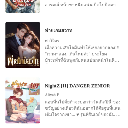
อารมณ์ หน้าขาหนีบแน่น บิดไปบิดมา
ขาวอมชมพู รูปร่างอวบน่าฟัดน่ากอด
จนรู้สึกได้ว่ามีน้ำหล่อหลื่นเหนียวๆ หลั่ง
สวมใส่ชุดคอจีนสีขาวฟ้า ใบหน้าหนูน้อย
ชุ่มออกมาแฉะแพนตี้ตัวน้อย พอเอามือ
ชวนมองยิ่งนัก ตาโต แก้มป่อง ริมฝีปาก
เอื้อมลงมาแตะที่ง่ามขา ก็รู้ว่ามีน้ำใสๆ
แดงอมชมพู เขาย่อตัวลงให้ความสูงอยู่
ไหลเยิ้มเป็นยางย้อยติดนิ้ว ‘อุ๊ย… ’
พ่ายเกมสวาท
ระดับเดียวกับกัญญาพัชร “ขอกอดหน่อย
แก้วตาตกใจ หลังจากแอบดูจนน้ำเดิน
ได้ไหมครับ” สิงหนาทพูดกับลูกเสียง
พาวิจิตร
ด้วยภาพที่เกิดขึ้นในห้องนอน อยู่ห่าง
หวานมาก กัญญาภรณ์กับชุติมาสั่งสอน
เมื่อความเสียใจมันทำให้เธออยากลอง!!!
จากสายตาของหล่อนเพียงช่วงแขน
เสมอว่า อย่าเข้าใกล้คนแปลกหน้า ใครที่
"เรามาลอง...กันไหมค่ะ" ประโยค
กระมัง จึงเห็นทุกอย่าง ชัดเจนเต็มสองตา
น้องขนมไม่รู้จักชวนไปไหนอย่าไป ให้
บ้าระห่ำที่ฉันพูดกับคนแปลกหน้าในคืน
ทั้งภาพทั้งเสียง คมชัดปานว่ากำลังมอง
กินอะไรก็อย่ากิน ซึ่งหนูน้อยเชื่อฟังมา
นั้น ฉันไม่นึกว่ามันจะนำมาซึ่งการ
ผ่านจอภาพระบบเอชดี “อ๊าย... ผัวจ๋า...
ตลอด ทว่าครั้งนี้กัญญาพัขรกลับละเมิด
เปลี่ยนแปลงครั้งใหญ่ของชีวิต... เส้น
เมียเสียว... เมียทรมาน” ใบหน้าของลีนา
คำสั่งสอนมารดา “ได้ค่ะ” กัญญาพัชร
ทางชะตาชีวิตที่เล่นตลก เพราะคำพูด
บิดเบะ สะบัดไปด้วยความซ่านสยิว ก้น
กางมือออกไปทางด้านข้าง ยิ้มเต็ม
เพียงประโยคเดียว... การโดนทรยศ และ
NightZ [II] DANGER ZENIOR
อวบขาวดีดเด้ง แอ่นส่ายไปตามอารมณ์
ใบหน้า ราวกับว่าต้องการอ้อมกอดจาก
การเจอกันโดยบัญเอิญ จนทำให้เกิดการ
กระเจิดกระเจิง โดนกระแทกกระทั้นดุ
เขาเช่นกัน สิงหนาทไม่รอช้ารั้งร่างอวบ
Aliyah.P
เดิมพันท้าทายเล่นเกมบ้าๆ กันขึ้นมา
เดือดขนาดนี้ไม่ว่าเป็นใครก็คง
ของลูกสาวไว้ในอ้อมแขน กระชับแน่น
แอบหื่นไปมั้ยถ้าจะบอกว่าวันเกิดปีนี้ ของ
โดยที่สาวเจ้าไม่รู้ตัวเลยว่า...มันจะนำพา
เคลิบเคลิ้มไม่ต่างจากหล่อน ลีนาเปล่ง
ประหนึ่งกลัวว่าร่างนี้จะสลายแล้วรู้ตัวว่า
ขวัญอย่างเดียวที่ฉันอยากได้คือจูบที่แสน
ให้ชีวิตเธอเปลี่ยนแปลงไปตลอดกาล!!! -
เสียงร้องครางออกมาตลอดเวลาที่ท่อน
เขาอยู่ในความฝัน ไม่ใช่ฝัน...มันคือเรื่อง
เต็มใจจากเขา... ♥ รุ่นพี่รันเวย์ของฉัน ♥
-----------------------------------------------------
เอ็นคัดแข็งเป็นลำเหมือนดุ้นมะระจีน
จริง เนื้อนุ่มนิ่มที่เขากอด หัวใจของหนู
แล้วใครจะไปคิดว่าพระเจ้าจะจัดให้ตาม
------------------------------------------ ...เธอ
ใหญ่ๆ ของสามีกระแทกใส่จนมิดสุดโคน
น้อยที่แนบกับอก สิงหนาทรับรู้ได้ถึง
นั้น แถมยังไม่ใช่แค่จูบ! ฉันได้รุ่นพี่ตัว