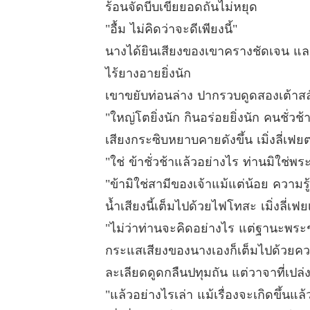
ร้อนจัดบีบเขี่ยยอดถันไม่หยุด
"อื้ม ไม่คิดว่าจะดีเพียงนี้"
นางได้ยินเสียงของเขาครางชัดเจน และยัง
ไร้ยางอายยิ่งนัก
เขาขยับท่อนล่าง ปากรวบดูดสองเต้าสล
"ใหญ่โตยิ่งนัก กินอร่อยยิ่งนัก คนชั่วช
เสียงกระซิบหยาบคายดังขึ้น เมิ่งลี่เฟย
"ใช่ ข้าชั่วช้าแล้วอย่างไร ท่านมิใช่พ
"ข้ามิใช่สามีของเจ้าแม้แต่น้อย ความรู้
น้ำเสียงนี้เต็มไปด้วยไฟโทสะ เมิ่งลี่
"ไม่ว่าท่านจะคิดอย่างไร แต่ฐานะพระช
กระแสเสียงของนางเองก็เต็มไปด้วยคว
ละเลียดดูดกลืนปทุมถัน แต่วาจาที่เปล
"แล้วอย่างไรเล่า แม้เรื่องจะเกิดขึ้นแล้