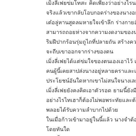
เมิ่งลี่เฟยข่มโทสะ คิดเพียงว่าอย่างไ
จริงแล้วเขากลับโอบกอดร่างของนางอยู่
เต๋อลู่หานสูดลมหายใจเข้าลึก ร่างกายอ
สามารถถอยห่างจากความงดงามของน
ริมฝีปากร้อนรุ่มถูไถที่ปลายถัน สร้า
จะถีบเขาออกจากร่างของตน
เมิ่งลี่เฟยได้แต่ข่มใจของตนเองเอาไว้
คนผู้นี้เคยสาปส่งนางอยู่หลายคราและ
ประโยชน์อันใดหากเขาไม่สนใจนางเลย
เมิ่งลี่เฟยยังคงคิดเอาตัวรอด ยามนี้
อย่างไรไทเฮาก็ต้องไม่พอพระทัยและต้อง
พลอยได้รับความลำบากไปด้วย
ในเมื่อก้าวเข้ามาอยู่ในนี้แล้ว นางจำ
โดยทันใด