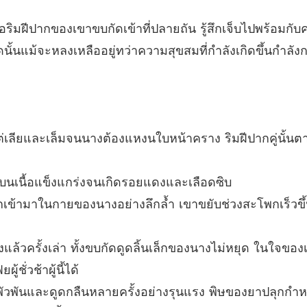
อริมฝีปากของเขาขบกัดเข้าที่ปลายถัน รู้สึกเจ็บไปพร้อมก
นั้นแม้จะหลงเหลืออยู่ทว่าความสุขสมที่กำลังเกิดขึ้นกำล
เลียและเล็มจนนางต้องแหงนใบหน้าคราง ริมฝีปากคู่นั้น
นลงบนเนื้อแข็งแกร่งจนเกิดรอยแดงและเลือดซิบ
เข้ามาในกายของนางอย่างลึกล้ำ เขาขยับช่วงสะโพกเร็วขึ้
้วครั้งเล่า ทั้งขบกัดดูดลิ้นเล็กของนางไม่หยุด ในใจของเต๋
ชั่วช้าผู้นี้ได้
วพันและดูดกลืนหลายครั้งอย่างรุนแรง พิษของยาปลุกกำหนัด