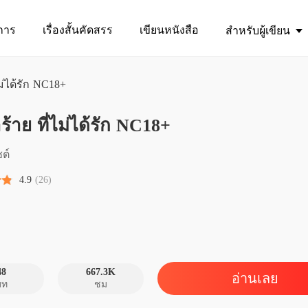
การ
เรื่องสั้นคัดสรร
เขียนหนังสือ
สำหรับผู้เขียน
ม่ได้รัก NC18+
ขอมีเพียงเ
้าย ที่ไม่ได้รัก NC18+
ชายาร้า
บทที่ 1 
ซต์
ชายาร้า
4.9
(26)
บทที่ 2
ชายาร้า
บทที่ 3 
ชายาร้า
บทที่ 4
48
667.3K
อ่านเลย
บท
ชม
ชายาร้า