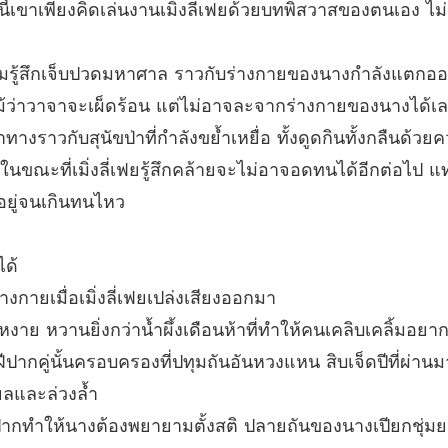
ามนี้เขาเพียงคิดเล่นงานเมิ่งลี่เฟยด้วยบทพิสวาสของตนเอง 
ชายาร้า
บทที่ 26
วามรู้สึกเจ็บปวดมหาศาล ราวกับร่างกายของนางกำลังแตกออก
ชายาร้า
บทที่ 27 
้นี้แม้ว่าวาจาจะเผ็ดร้อน แต่ไม่อาจละจากร่างกายของนางได้เ
่าทางราวกับสุนัขป่าที่กำลังขย้ำเหยื่อ ทั้งดูดกินทั้งกลืนด้
ชายาร้า
บทที่ 2
 ในขณะที่เมิ่งลี่เฟยรู้สึกคล้ายจะไม่อาจอดทนได้อีกต่อไป
ดอยู่จนเกินทนไหว
ชายาร้า
บทที่ 29
ได้
ชายาร้า
บทที่ 3
กายเมื่อเมิ่งลี่เฟยเปล่งเสียงออกมา
าย หวานยิ่งกว่าน้ำผึ้งเดือนห้าที่ทำให้คนเคลิบเคลิ้มอยาก
ชายาร้า
บทที่ 3
ากคู่นั้นครอบครองที่ปทุมถันอันหวงแหน สิบเจ็ดปีที่ผ่านมา
ยลและล่วงล้ำ
ชายาร้า
บทที่ 32
ปากทำให้นางต้องพยายามตั้งสติ ปลายถันของนางเปียกชุ่มยาม