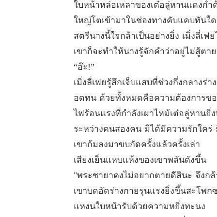
ใบหน้าหล่อเหลาของเต๋อลู่หานแดงก่ำ
ใหญ่โตเข้ามาในช่องทางคับแคบทันใด
สตรีนางนี้ใจกล้าเป็นอย่างยิ่ง เมิ่งลี
เขาก็จะทำให้นางรู้จักคำว่าอยู่ไม่สู้ตาย
“อ๊ะ!”
เมิ่งลี่เฟยรู้สึกเจ็บแสบที่ช่วงกึ่งกลา
อดทน ด้วยทั้งหมดคือความต้องการของ
ไฟร้อนแรงที่กำลังเผาไหม้เต๋อลู่หาน
ระหว่างคนสองคน มิได้มีความรักใคร่ ม
เขาก้มลงมาขบกัดครั้งแล้วครั้งเล่า
เสียงเย็นแหบแห้งของเขาพลันดังขึ้น
"พระชายาคงไม่อยากตายดีสินะ จึงกล้า
เขาบดอัดร่างกายรุนแรงยิ่งขึ้นสะโพกซอ
แหงนใบหน้ารับด้วยความหยิ่งทะนง