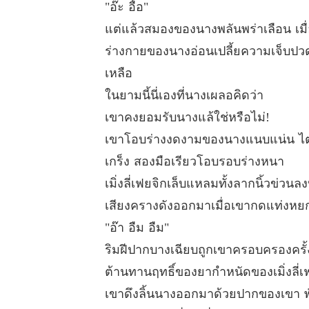
"อ๊ะ อื้อ"
แต่แล้วสมองของนางพลันพร่าเลือน เมื่
ร่างกายของนางอ่อนเปลี้ยความเจ็บปวด
เหลือ
ในยามนี้นี่เองที่นางเผลอคิดว่า
เขาคงยอมรับนางแล้ใช่หรือไม่!
เขาโอบร่างงดงามของนางแนบแน่น ไต่
เกร็ง สองมือเรียวโอบรอบร่างหนา
เมิ่งลี่เฟยจิกเล็บแหลมทั้งลากนิ้วข่ว
เสียงครางดังออกมาเมื่อเขากดแท่งหยก
"อ๊า อืม อืม"
ริมฝีปากบางเฉียบถูกเขาครอบครองครั้งแล
ต้านทานฤทธิ์ของยากำหนัดของเมิ่งลี่เฟยผู้
เขาดึงลิ้นนางออกมาด้วยปากของเขา พั