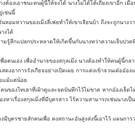
รนางต้องเอาชนะคนผู้นี้ให้จงได้ นางไม่ได้โต้เถียงเขาอีก เ
ชายาร้า
เช่นนี้
บทที่ 4
ันหอมหวานของเมิ่งลี่เฟยทำให้เขาเจียนบ้า ถึงจะถูกนางวาง
างได้
งความรู้สึกแปลกประหลาดให้เกิดขึ้นกับนางทว่าความเจ็บปวดท
 เพื่อตนเอง เพื่ออำนาจของสกุลเมิ่ง นางต้องทำให้คนผู้นี้ก
แสดงอาการรังเกียจอย่างเปิดเผย การแต่งเข้าจวนเต๋ออ๋อง
แม้แต่น้อย
ยังมีคนของไทเฮาที่เฝ้าดูและจดบันทึกไว้ไม่ขาด หากอ๋องเ
หาเรื่องสกุลเมิ่งที่มีบุตรสาว ไร้ความสามารถเช่นนางเป็นแน
ต้องมีบุตรชายสักคนเพื่อ คงสถานะอันสูงส่งนี้เอาไว้ แผนการ