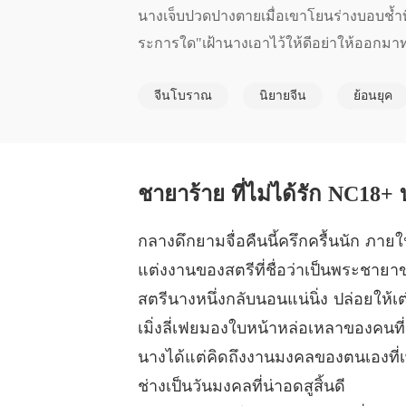
นางเจ็บปวดปางตายเมื่อเขาโยนร่างบอบช้ำทิ้
ระการใด"เฝ้านางเอาไว้ให้ดีอย่าให้ออกมาทำเ
จีนโบราณ
นิยายจีน
ย้อนยุค
ชายาร้าย ที่ไม่ได้รัก NC18+ 
กลางดึกยามจื่อคืนนี้ครึกครื้นนัก ภายใ
แต่งงานของสตรีที่ชื่อว่าเป็นพระชาย
สตรีนางหนึ่งกลับนอนแน่นิ่ง ปล่อยให้
เมิ่งลี่เฟยมองใบหน้าหล่อเหลาของคนท
นางได้แต่คิดถึงงานมงคลของตนเองที่เพ
ช่างเป็นวันมงคลที่น่าอดสูสิ้นดี