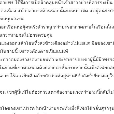
อวยพร ไร้ซึ่งการเปิดผ้าคลุมหน้าเจ้าสาวอย่างที่ควรจะเป็น
บทที่ 12
ต่อเนื่อง แม้ว่าอากาศด้านนอกนั้นจะหนาวจัด แต่ผู้คนยังปั
ชายาร้า
วามสนุกสนาน
บทที่ 13
อกเรือนหอผู้คนเริงสำราญ ทว่าบรรยากาศภายในเรือนนั้น
ชายาร้า
มหื่นกระหายจนไม่อาจควบคุม
บทที่ 14
เองออกแล้วโยนทิ้งลงข้างเตียงอย่างไม่แยแส มือของเขาสั่น
ชายาร้า
นยามนี้ เขาคงต้องตายเป็นแน่แท้
บทที่ 15
ะกวาดมองร่างงดงามจนทั่ว พระชายาของเขาผู้นี้มีผิวพรร
ชายาร้า
ในยามที่เขามองนางด้วยสายตาหื่นกระหายนั้นเมิ่งลี่เฟยกลั
บทที่ 16
ไร้แววยินดี คล้ายกับว่าเต๋อลู่หานที่กำลังย่ำยีนางอยู่ในตอ
ชายาร้า
บทที่ 17
เจน เขาผู้นี้แม้ไม่ต้องการแตะต้องกายนางทว่ายามนี้กล
ชายาร้า
บทที่ 18
จของเขาเป่ารดใบหน้างามกระทั่งเมิ่งลี่เฟยได้กลิ่นสุรารุ