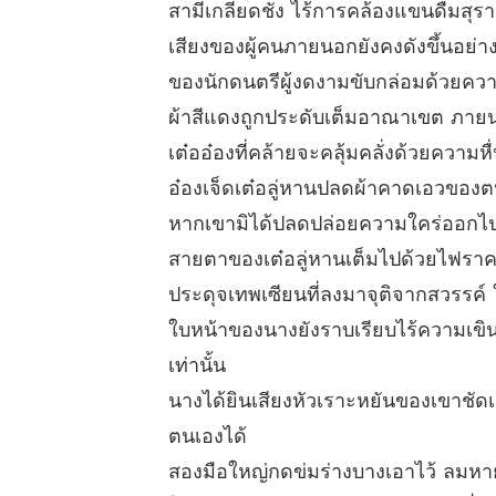
สามีเกลียดชัง ไร้การคล้องแขนดื่มสุรา
เสียงของผู้คนภายนอกยังคงดังขึ้นอย่าง
ของนักดนตรีผู้งดงามขับกล่อมด้วยค
ผ้าสีแดงถูกประดับเต็มอาณาเขต ภายน
เต๋ออ๋องที่คล้ายจะคลุ้มคลั่งด้วยควา
อ๋องเจ็ดเต๋อลู่หานปลดผ้าคาดเอวของตน
หากเขามิได้ปลดปล่อยความใคร่ออกไปใ
สายตาของเต๋อลู่หานเต็มไปด้วยไฟราค
ประดุจเทพเซียนที่ลงมาจุติจากสวรรค์ 
ใบหน้าของนางยังราบเรียบไร้ความเขินอาย 
เท่านั้น
นางได้ยินเสียงหัวเราะหยันของเขาชัด
ตนเองได้
สองมือใหญ่กดข่มร่างบางเอาไว้ ลมหายใ