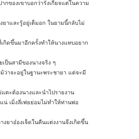
มื่อปากของเขาบอกว่ารังเกียจแต่ในความ
ย ที่ไม่ได้รัก NC18+
0 ดอกไม้ดอกนี้มอบให้ท่าน
08/08/2023
ยาและรู้อยู่เต็มอก ในยามนี้กลับไม่
ี่เกิดขึ้นมาอีกครั้งทำให้นางแทบอยาก
ลายเป็นสามีของนางจริง ๆ
แม้ว่าจะอยู่ในฐานะพระชายา แต่จะมี
จ็ดไม่แตะต้องนางและนำไปรายงาน
่ เมิ่งลี่เฟยย่อมไม่ทำให้ท่านพ่อ
วางยาอ๋องเจ็ดในคืนแต่งงานจึงเกิดขึ้น