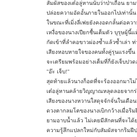
สัมผัสของเต๋อลู่หานนับว่าป่าเถื่อน ย
ปล่อยความอัดอั้นภายในออกไปเท่านั้น
ในขณะที่เมิ่งลี่เฟยยังคงอดกลั้นต่อค
เหงื่อของนางเปียกชื้นเต็มตัว บุรุษผู
กัดเข้าที่ลำคอขาวผ่องซ้ำแล้วซ้ำเล่า ท
เสียงหอบหายใจของคนทั้งคู่รุนแรงขึ้น
จะเตรียมพร้อมอย่างเต็มที่ก็ยังเจ็บปว
"อ๊ะ เจ็บ!"
สุดท้ายแล้วนางก็อดที่จะร้องออกมาไม่
เต๋อลู่หานคล้ายวิญญาณหลุดลอยจากร่าง
เสียงของนางหวานใสดุจจักจั่นในเดือนหง
ดวงตากลมโตของนางเบิกกว้างเมื่อริมฝีป
ยามอาบน้ำแล้ว ไม่เคยมีสักคนที่จะได้
ความรู้สึกแปลกใหม่กับสัมผัสจากริมฝี